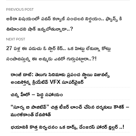
Post
అకిరా విషయంలో పవన్ కళ్యాణ్ సంచలన నిర్ణయం.. ఫ్యాన్స్ కి
navigation
ఊహించని షాక్ ఇవ్వబోతున్నాడా..?
27 ఏళ్ల ఈ పడుచు ఓ స్టార్ కిడ్.. ఒక హిట్టు లేకున్నా కోట్లు
సంపాదిస్తున్న ఈ అమ్మడు ఎవరో గుర్తుపట్టారా..?!
రాంజీ డాట్: తెలుగు సినిమాకు ప్రపంచ స్థాయి విజువల్స్
అందిస్తోన్న క్రియేటివ్ VFX సూపర్‌వైజర్
చిన్న హీరో – పెద్ద సహాయం
“సూర్య బి పాజిటివ్” చిత్ర టీజర్ లాంచ్ చేసిన‌ దర్శకులు కౌశిక్ –
మురళీకాంత్ దేవసోత్
భయానికి కొత్త నిర్వచనం ఒక డార్క్, డేంజరస్ హారర్ థ్రిల్లర్ ..!