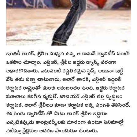
ఇంతకీ తారక్, శ్రీలీల మధ్యన ఉన్న ఆ కామన్ క్వాలిటీస్ ఏంటో
ఒకసారి చూద్దాం. ఎన్టీఆర్, శ్రీ‌లీల‌ ఇద్దరు డ్యాన్స్ పరంగా
ఆధార‌గొడతారు. ఎటువంటి కష్టతరమైన స్టెప్స్ అయినా ఇట్టే
వేసి తమ సత్తా చాటుతారు. అలాగే తారక్, ఎన్టీఆర్ ఇద్దరికీ
కర్ణాటక రాష్ట్రంతో మంచి అనుబంధం ఉంది. ఇద్దరు కర్ణాటక
మూలాలు కలిగిన వ్యక్తులే. జూనియర్ ఎన్టీఆర్ తల్లి స్వస్థలం
కర్ణాటక. అలాగే శ్రీ‌లీల‌ది కూడా కర్ణాటక అన్న సంగతి తెలిసిందే.
ఈ రెండు క్వాలిటీస్ తో పాటు తారక్ శ్రీలీల ఇద్దరూ
ఎప్పటికప్పుడు కాంట్రవర్సీలకు దూరంగా ఉంటూ సినిమాల్లో
నటిస్తూ ప్రేక్షకుల ఆదరణ పొందుతూ ఉంటారు.