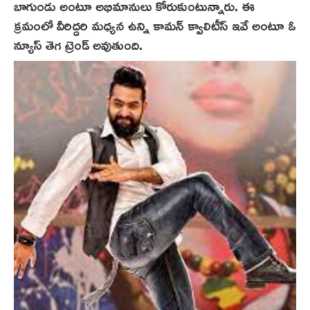
బాగుండు అంటూ అభిమానులు కోరుకుంటున్నారు. ఈ
క్ర‌మంలో వీరిద్దరి మధ్యన ఉన్ని కామన్ క్వాలిటీస్ ఇవే అంటూ ఓ
న్యూస్ తెగ ట్రెండ్ అవుతుంది.