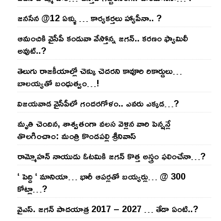
జనసేన @12 ఏళ్ళు … కార్యకర్తలు హ్యాపీనా.. ?
ఆమంచికి వైసీపీ కండువా వేస్తోన్న జ‌గ‌న్‌.. క‌ర‌ణం ఫ్యామిలీ
అవుట్‌..?
తెలుగు రాజ‌కీయాల్లో చెక్కు చెద‌ర‌ని కావూరి రికార్డులు…
బాల‌య్యతో బంధుత్వం…!
విజ‌య‌వాడ వైసీపీలో గంద‌ర‌గోళం.. ఎవ‌రు ఎక్క‌డ‌…?
మృతి చెందిన, శాశ్వతంగా వలస వెళ్లిన వారి పెన్ష‌న్లే
తొల‌గించాం: మంత్రి కొండపల్లి శ్రీనివాస్
రామ్మోహ‌న్ నాయుడు ఓట‌మికి జ‌గ‌న్ కొత్త అస్త్రం ఫ‌లించేనా…?
‘ పెద్ది ‘ మానియా… భారీ ఆప‌ర్ల‌తో బ‌య్య‌ర్లు… @ 300
కోట్లా…?
వైఎస్‌. జ‌గ‌న్ పాద‌యాత్ర 2017 – 2027 … తేడా ఏంటి..?