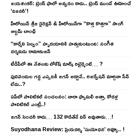
జయశంకర్: ట్రెండ్‌ ఫాలో అవ్వడం కాదు.. ట్రెండ్‌ ముందే ఊహించే
‘విజనరీ’!
హీరోయిన్ శ్రీజ డైరెక్ష‌న్ & హీరోయిన్‌గా “కొత్త కొత్తగా” సాంగ్
ఆల్బమ్ లాంఛ్
“కార్మేని సెల్వం” హృదయానికి హత్తుకుంటుంది: సంగీత
దర్శకుడు రామానుజన్
టీడీపీలో ఈ నేత‌ల‌కు లోకేష్ మార్క్ రిటైర్మెంట్‌… ?
పులివెందుల గ‌డ్డ ఎప్ప‌ట‌కీ జ‌గ‌న్ అడ్డానే.. రిజ‌ర్వేష‌న్ మార్చినా సీన్
లేదు..?
ఏపీలో పొలిటిక‌ల్ సంచ‌ల‌నం: నారా ఫ్యామిలీ అత్తా, కోడ‌ళ్ల
పొలిటికల్ ఎంట్రీ..!
జ‌గ‌న్ సెంచ‌రీ కాదు… 132 కొడితేనే విన్ అవుతాడు…!
Suyodhana Review: ప్రియదర్శి ‘సుయోధన’ రివ్యూ.. !