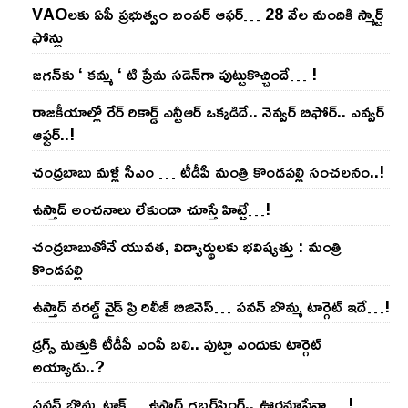
VAOల‌కు ఏపీ ప్ర‌భుత్వం బంప‌ర్ ఆఫ‌ర్‌… 28 వేల మందికి స్మార్ట్
ఫోన్లు
జ‌గ‌న్‌కు ‘ క‌మ్మ ‘ టి ప్రేమ స‌డెన్‌గా పుట్టుకొచ్చిందే… !
రాజ‌కీయాల్లో రేర్ రికార్డ్ ఎన్టీఆర్ ఒక్క‌డిదే.. నెవ్వ‌ర్ బిఫోర్‌.. ఎవ్వ‌ర్
ఆఫ్ట‌ర్‌..!
చంద్ర‌బాబు మ‌ళ్లీ సీఎం … టీడీపీ మంత్రి కొండ‌ప‌ల్లి సంచ‌ల‌నం..!
ఉస్తాద్ అంచ‌నాలు లేకుండా చూస్తే హిట్టే…!
చంద్ర‌బాబుతోనే యువ‌త‌, విద్యార్థుల‌కు భ‌విష్య‌త్తు : మంత్రి
కొండ‌ప‌ల్లి
ఉస్తాద్ వ‌ర‌ల్డ్ వైడ్ ప్రి రిలీజ్ బిజినెస్‌… ప‌వ‌న్ బొమ్మ టార్గెట్ ఇదే…!
డ్రగ్స్ మత్తుకి టీడీపీ ఎంపీ బలి.. పుట్టా ఎందుకు టార్గెట్
అయ్యాడు..?
ప‌వ‌న్ బొమ్మ టాక్‌… ఉస్తాద్ గ‌బ్బ‌ర్‌సింగ్‌.. ఊర‌మాసేనా… !