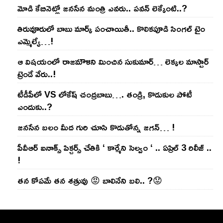
మోడి కేబినెట్లో జ‌నసేన మంత్రి ఎవ‌రు.. ప‌వ‌న్ లెక్కేంటి..?
తిరువూరులో బాబు మార్క్ పంచాయితీ.. కొలిక‌పూడి సింగ‌ల్ టైం
ఎమ్మెల్యే…!
ఆ విష‌యంలో రాజ‌మౌళిని మించిన సుకుమార్‌… లెక్క‌ల మాస్టార్
ట్రెండే వేరు..!
టీడీపీలో VS లోకేష్ చంద్ర‌బాబు…. తండ్రి, కొడుకుల పోటీ
ఎందుకు..?
జ‌న‌సేన బ‌లం మీద గురి చూసి కొడుతోన్న జ‌గ‌న్‌… !
పీవీఆర్ ఐనాక్స్ పిక్చర్స్ చేతికి ‘ కార్మేని సెల్వం ‘ .. ఏప్రిల్ 3 రిలీజ్ ..
!
తన కోపమే తన శత్రువు 😡 బాలినేని బలి.. ?😟