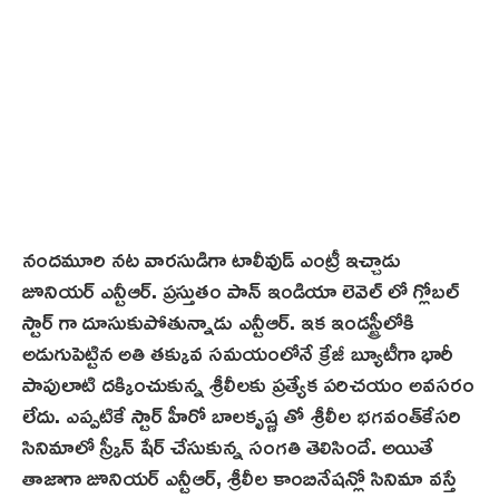
నందమూరి నట వారసుడిగా టాలీవుడ్ ఎంట్రీ ఇచ్చాడు
జూనియర్ ఎన్టీఆర్. ప్రస్తుతం పాన్‌ ఇండియా లెవెల్ లో గ్లోబల్
స్టార్ గా దూసుకుపోతున్నాడు ఎన్టీఆర్. ఇక ఇండస్ట్రీలోకి
అడుగుపెట్టిన అతి తక్కువ సమయంలోనే క్రేజీ బ్యూటీగా భారీ
పాపులాటి దక్కించుకున్న శ్రీ‌లీలకు ప్రత్యేక పరిచయం అవసరం
లేదు. ఎప్పటికే స్టార్ హీరో బాలకృష్ణ తో శ్రీ‌లీల‌ భగవంత్‌కేసరి
సినిమాలో స్క్రీన్ షేర్ చేసుకున్న సంగతి తెలిసిందే. అయితే
తాజాగా జూనియర్ ఎన్టీఆర్, శ్రీలీల కాంబినేషన్లో సినిమా వస్తే