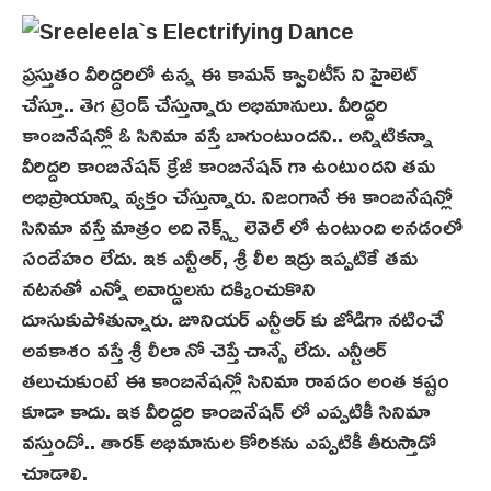
ప్రస్తుతం వీరిద్దరిలో ఉన్న ఈ కామన్ క్వాలిటీస్ ని హైలెట్
చేస్తూ.. తెగ ట్రెండ్ చేస్తున్నారు అభిమానులు. వీరిద్దరి
కాంబినేషన్లో ఓ సినిమా వస్తే బాగుంటుందని.. అన్నిటికన్నా
వీరిద్దరి కాంబినేషన్ క్రేజీ కాంబినేషన్ గా ఉంటుందని తమ
అభిప్రాయాన్ని వ్యక్తం చేస్తున్నారు. నిజంగానే ఈ కాంబినేషన్లో
సినిమా వస్తే మాత్రం అది నెక్స్ట్ లెవెల్ లో ఉంటుంది అనడంలో
సందేహం లేదు. ఇక‌ ఎన్టీఆర్, శ్రీ లీల ఇద్రు ఇప్పటికే తమ
నట‌న‌తో ఎన్నో అవార్డులను దక్కించుకొని
దూసుకుపోతున్నారు. జూనియర్ ఎన్టీఆర్ కు జోడిగా నటించే
అవకాశం వస్తే శ్రీ లీలా నో చెప్తే చాన్సే లేదు. ఎన్టీఆర్
తలుచుకుంటే ఈ కాంబినేషన్లో సినిమా రావడం అంత కష్టం
కూడా కాదు. ఇక వీరిద్దరి కాంబినేషన్ లో ఎప్పటికీ సినిమా
వస్తుందో.. తారక్ అభిమానుల కోరికను ఎప్పటికీ తీరుస్తాడో
చూడాలి.