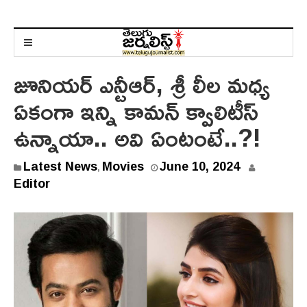
జూనియర్ ఎన్టీఆర్, శ్రీ లీల మధ్య
ఏకంగా ఇన్ని కామన్ క్వాలిటీస్
ఉన్నాయా.. అవి ఏంటంటే..?!
Latest News
Movies
June 10, 2024
,
Editor