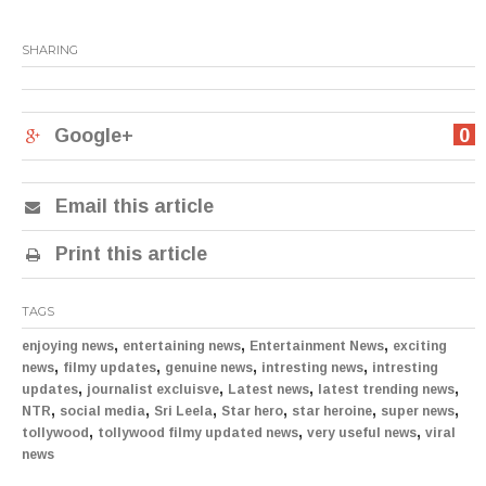
SHARING
Google+
0
Email this article
Print this article
TAGS
,
,
,
enjoying news
entertaining news
Entertainment News
exciting
,
,
,
,
news
filmy updates
genuine news
intresting news
intresting
,
,
,
,
updates
journalist excluisve
Latest news
latest trending news
,
,
,
,
,
,
NTR
social media
Sri Leela
Star hero
star heroine
super news
,
,
,
tollywood
tollywood filmy updated news
very useful news
viral
news