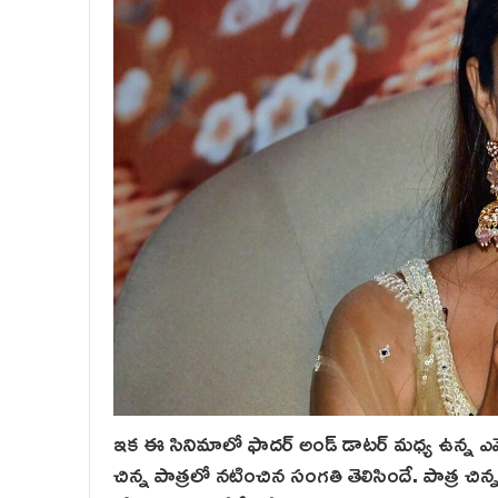
ఇక ఈ సినిమాలో ఫాదర్ అండ్ డాటర్ మధ్య ఉన్న ఎమో
చిన్న పాత్రలో నటించిన సంగతి తెలిసిందే. పాత్ర చి