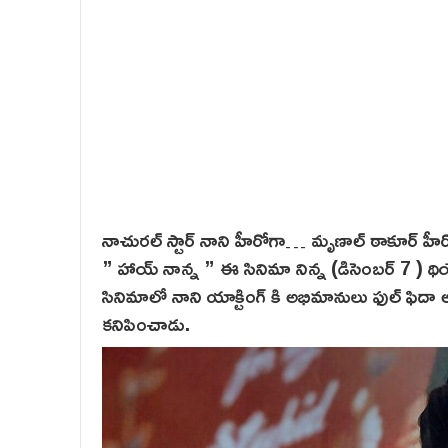
నాచురల్ స్టార్ నాని హీరోగా… మృణాల్ ఠాకూర్ హీ
” హాయ్ నాన్న ” ఈ సినిమా నిన్న (డిసెంబర్ 7 ) థి
సినిమాలో నాని యాక్టింగ్ కి అభిమానులు ఫుల్ ఫి
కనిపించాడు.