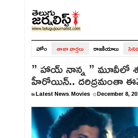
హోం
తాజా వార్తలు
రాజ‌కీయాలు
సిన
” హాయ్ నాన్న ” మూవీలో శృతిహ
హీరోయిన్.. దరిద్రమంతా ఈమ
Latest News
Movies
December 8, 20
,