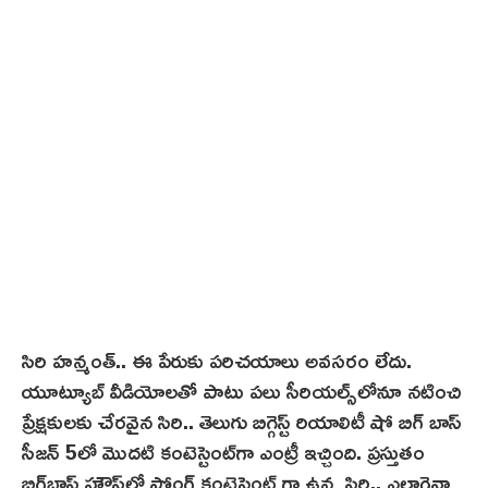
0
2
1
సిరి హన్మంత్‌.. ఈ పేరుకు ప‌రిచ‌యాలు అవ‌స‌రం లేదు.
యూట్యూబ్ వీడియోల‌తో పాటు పలు సీరియ‌ల్స్‌లోనూ న‌టించి
ప్రేక్ష‌కుల‌కు చేర‌వైన సిరి.. తెలుగు బిగ్గెస్ట్ రియాలిటీ షో బిగ్ బాస్
సీజ‌న్ 5లో మొద‌టి కంటెస్టెంట్‌గా ఎంట్రీ ఇచ్చింది. ప్ర‌స్తుతం
బిగ్‌బాస్ హౌస్‌లో స్ట్రోంగ్ కంటెస్టెంట్ గా ఉన్న సిరి.. ఎలాగైనా