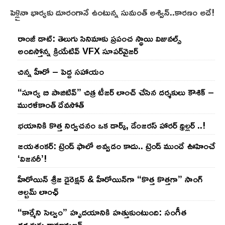
పెళ్లైనా భార్య‌కు దూరంగానే ఉంటున్న సుమంత్ అశ్విన్..కార‌ణం అదే!
రాంజీ డాట్: తెలుగు సినిమాకు ప్రపంచ స్థాయి విజువల్స్
అందిస్తోన్న క్రియేటివ్ VFX సూపర్‌వైజర్
చిన్న హీరో – పెద్ద సహాయం
“సూర్య బి పాజిటివ్” చిత్ర టీజర్ లాంచ్ చేసిన‌ దర్శకులు కౌశిక్ –
మురళీకాంత్ దేవసోత్
భయానికి కొత్త నిర్వచనం ఒక డార్క్, డేంజరస్ హారర్ థ్రిల్లర్ ..!
జయశంకర్: ట్రెండ్‌ ఫాలో అవ్వడం కాదు.. ట్రెండ్‌ ముందే ఊహించే
‘విజనరీ’!
హీరోయిన్ శ్రీజ డైరెక్ష‌న్ & హీరోయిన్‌గా “కొత్త కొత్తగా” సాంగ్
ఆల్బమ్ లాంఛ్
“కార్మేని సెల్వం” హృదయానికి హత్తుకుంటుంది: సంగీత
దర్శకుడు రామానుజన్