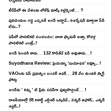
టీడీపీలో ఈ నేత‌ల‌కు లోకేష్ మార్క్ రిటైర్మెంట్‌… ?
పులివెందుల గ‌డ్డ ఎప్ప‌ట‌కీ జ‌గ‌న్ అడ్డానే.. రిజ‌ర్వేష‌న్ మార్చినా సీన్
లేదు..?
ఏపీలో పొలిటిక‌ల్ సంచ‌ల‌నం: నారా ఫ్యామిలీ అత్తా, కోడ‌ళ్ల
పొలిటికల్ ఎంట్రీ..!
జ‌గ‌న్ సెంచ‌రీ కాదు… 132 కొడితేనే విన్ అవుతాడు…!
Suyodhana Review: ప్రియదర్శి ‘సుయోధన’ రివ్యూ.. !
VAOల‌కు ఏపీ ప్ర‌భుత్వం బంప‌ర్ ఆఫ‌ర్‌… 28 వేల మందికి స్మార్ట్
ఫోన్లు
జ‌గ‌న్‌కు ‘ క‌మ్మ ‘ టి ప్రేమ స‌డెన్‌గా పుట్టుకొచ్చిందే… !
రాజ‌కీయాల్లో రేర్ రికార్డ్ ఎన్టీఆర్ ఒక్క‌డిదే.. నెవ్వ‌ర్ బిఫోర్‌.. ఎవ్వ‌ర్
ఆఫ్ట‌ర్‌..!