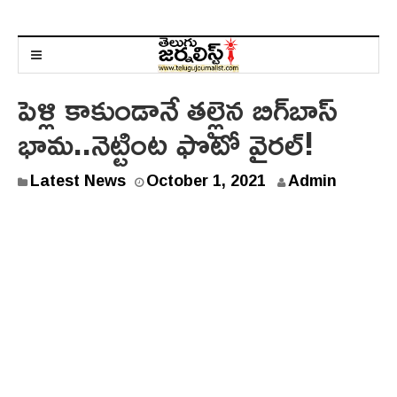
పెళ్లి కాకుండానే త‌ల్లైన బిగ్‌బాస్
భామ‌..నెట్టింట ఫొటో వైర‌ల్‌!
O
Latest News
October 1, 2021
Admin
c
t
o
b
e
r
1
,
2