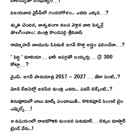
బాల‌య్యతో బంధుత్వం…!
విజ‌య‌వాడ వైసీపీలో గంద‌ర‌గోళం.. ఎవ‌రు ఎక్క‌డ‌…?
మృతి చెందిన, శాశ్వతంగా వలస వెళ్లిన వారి పెన్ష‌న్లే
తొల‌గించాం: మంత్రి కొండపల్లి శ్రీనివాస్
రామ్మోహ‌న్ నాయుడు ఓట‌మికి జ‌గ‌న్ కొత్త అస్త్రం ఫ‌లించేనా…?
‘ పెద్ది ‘ మానియా… భారీ ఆప‌ర్ల‌తో బ‌య్య‌ర్లు… @ 300
కోట్లా…?
వైఎస్‌. జ‌గ‌న్ పాద‌యాత్ర 2017 – 2027 … తేడా ఏంటి..?
మోడి కేబినెట్లో జ‌నసేన మంత్రి ఎవ‌రు.. ప‌వ‌న్ లెక్కేంటి..?
తిరువూరులో బాబు మార్క్ పంచాయితీ.. కొలిక‌పూడి సింగ‌ల్ టైం
ఎమ్మెల్యే…!
ఆ విష‌యంలో రాజ‌మౌళిని మించిన సుకుమార్‌… లెక్క‌ల మాస్టార్
ట్రెండే వేరు..!