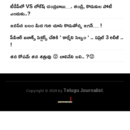
టీడీపీలో VS లోకేష్ చంద్ర‌బాబు…. తండ్రి, కొడుకుల పోటీ
ఎందుకు..?
జ‌న‌సేన బ‌లం మీద గురి చూసి కొడుతోన్న జ‌గ‌న్‌… !
పీవీఆర్ ఐనాక్స్ పిక్చర్స్ చేతికి ‘ కార్మేని సెల్వం ‘ .. ఏప్రిల్ 3 రిలీజ్ ..
!
తన కోపమే తన శత్రువు 😡 బాలినేని బలి.. ?😟
Telugu Journalist
Copyright © 2026 by
.