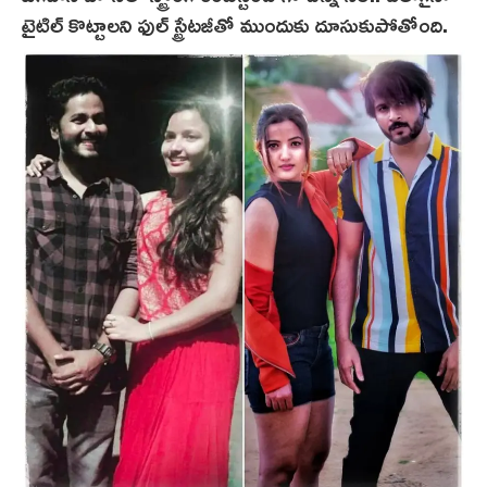
టైటిల్ కొట్టాల‌ని ఫుల్ స్ట్రేట‌జీతో ముందుకు దూసుకుపోతోంది.