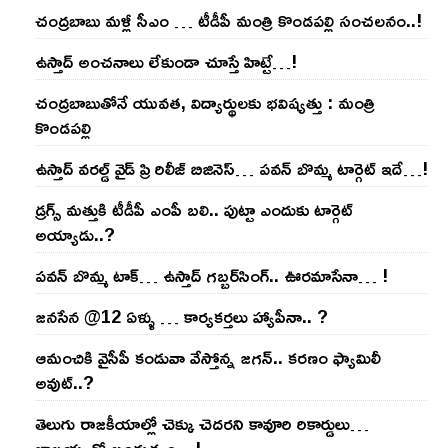
చంద్ర‌బాబు మ‌ళ్లీ సీఎం … టీడీపీ మంత్రి కొండ‌ప‌ల్లి సంచ‌ల‌నం..!
ఉస్తాద్ అంచ‌నాలు లేకుండా చూస్తే హిట్టే…!
చంద్ర‌బాబుతోనే యువ‌త‌, విద్యార్థుల‌కు భ‌విష్య‌త్తు : మంత్రి
కొండ‌ప‌ల్లి
ఉస్తాద్ వ‌ర‌ల్డ్ వైడ్ ప్రి రిలీజ్ బిజినెస్‌… ప‌వ‌న్ బొమ్మ టార్గెట్ ఇదే…!
డ్రగ్స్ మత్తుకి టీడీపీ ఎంపీ బలి.. పుట్టా ఎందుకు టార్గెట్
అయ్యాడు..?
ప‌వ‌న్ బొమ్మ టాక్‌… ఉస్తాద్ గ‌బ్బ‌ర్‌సింగ్‌.. ఊర‌మాసేనా… !
జనసేన @12 ఏళ్ళు … కార్యకర్తలు హ్యాపీనా.. ?
ఆమంచికి వైసీపీ కండువా వేస్తోన్న జ‌గ‌న్‌.. క‌ర‌ణం ఫ్యామిలీ
అవుట్‌..?
తెలుగు రాజ‌కీయాల్లో చెక్కు చెద‌ర‌ని కావూరి రికార్డులు…