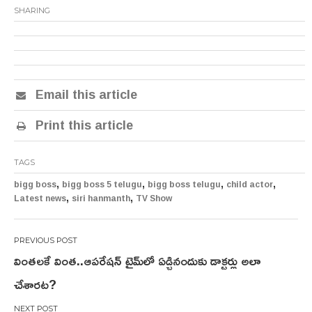
SHARING
Email this article
Print this article
TAGS
,
,
,
,
bigg boss
bigg boss 5 telugu
bigg boss telugu
child actor
,
,
Latest news
siri hanmanth
TV Show
Post
వింతలకే వింత..ఆపరేషన్ టైమ్‌లో ఏడ్చినందుకు డాక్ట‌ర్లు అలా
navigation
చేశార‌ట‌?