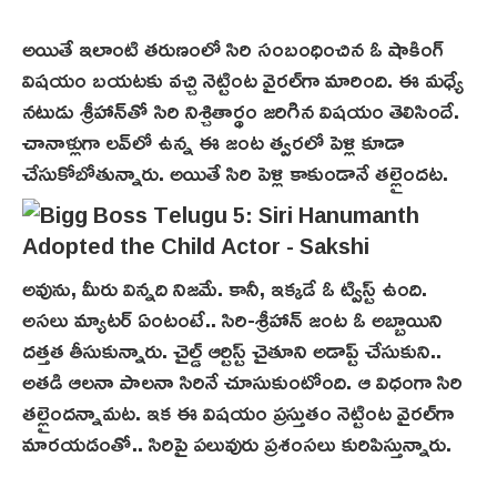
అయితే ఇలాంటి త‌రుణంలో సిరి సంబంధించిన ఓ షాకింగ్
విష‌యం బ‌య‌ట‌కు వ‌చ్చి నెట్టింట వైర‌ల్‌గా మారింది. ఈ మ‌ధ్యే
నటుడు శ్రీహాన్‌తో సిరి నిశ్చితార్థం జ‌రిగిన విష‌యం తెలిసిందే.
చానాళ్లుగా లవ్‌లో ఉన్న ఈ జంట‌ త్వరలో పెళ్లి కూడా
చేసుకోబోతున్నారు. అయితే సిరి పెళ్లి కాకుండానే త‌ల్లైంద‌ట‌.
అవును, మీరు విన్న‌ది నిజ‌మే. కానీ, ఇక్క‌డే ఓ ట్విస్ట్ ఉంది.
అస‌లు మ్యాట‌ర్ ఏంటంటే.. సిరి-శ్రీ‌హాన్‌ జంట‌ ఓ అబ్బాయిని
దత్తత తీసుకున్నారు. చైల్డ్‌ ఆర్టిస్ట్‌ చైతూని అడాప్ట్‌ చేసుకుని..
అత‌డి ఆల‌నా పాల‌నా సిరినే చూసుకుంటోంది. ఆ విధంగా సిరి
త‌ల్లైంద‌న్నామ‌ట‌. ఇక ఈ విష‌యం ప్ర‌స్తుతం నెట్టింట వైర‌ల్‌గా
మార‌య‌డంతో.. సిరిపై ప‌లువురు ప్ర‌శంస‌లు కురిపిస్తున్నారు.