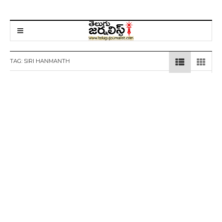
TAG:
SIRI HANMANTH