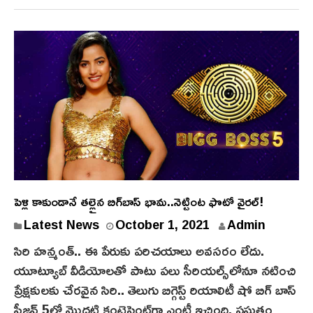
0
2
1
పెళ్లి కాకుండానే త‌ల్లైన బిగ్‌బాస్ భామ‌..నెట్టింట ఫొటో వైర‌ల్‌!
O
Latest News
October 1, 2021
Admin
c
సిరి హన్మంత్‌.. ఈ పేరుకు ప‌రిచ‌యాలు అవ‌స‌రం లేదు.
t
యూట్యూబ్ వీడియోల‌తో పాటు పలు సీరియ‌ల్స్‌లోనూ న‌టించి
o
ప్రేక్ష‌కుల‌కు చేర‌వైన సిరి.. తెలుగు బిగ్గెస్ట్ రియాలిటీ షో బిగ్ బాస్
b
సీజ‌న్ 5లో మొద‌టి కంటెస్టెంట్‌గా ఎంట్రీ ఇచ్చింది. ప్ర‌స్తుతం
e