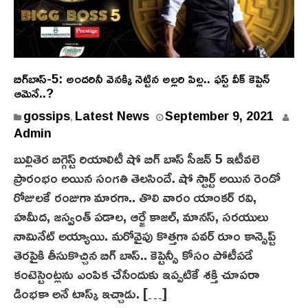
బిగ్‌బాస్‌-5: అంద‌రినీ వెన‌క్కి నెట్టిన అల్ల‌రి పిల్ల‌.. ఫ‌స్ట్ వీక్ కెప్టెన్
ఆమెనే..?
S
gossips
Latest News
September 9, 2021
,
e
Admin
p
బుల్లితెర బిగ్గెస్ట్ రియాలిటీ షో బిగ్ బాస్ సీజ‌న్ 5 ఇటీవ‌లె
t
ప్రారంభం అయిన సంగ‌తి తెల‌సిందే. షో స్టార్ట్ అయిన రెండో
e
రోజుల‌కే రంజుగా మార‌గా.. తొలి వారం యాంకర్ రవి,
m
హమీద, జస్వంత్ పడాల, ఆర్జే కాజల్, మానస్, సరయులు
b
నామినేట్ అయ్యాయి. మ‌రోవైపు కొత్తగా పవర్ రూం కాన్సెప్ట్‌
e
r
తెరపైకి తీసుకొచ్చిన బిగ్ బాస్.. కెప్టెన్సీ కోసం పోటీపడే
9
కంటెస్టెంట్లను ఎంపిక చేసేందుకు ఇప్పటికే శక్తి చూపరా
,
డింభకా అనే టాస్క్‌ ఇచ్చాడు. […]
2