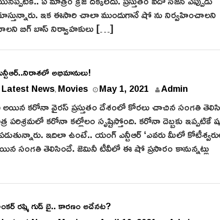
‌ప్ప‌టికీ.. ఏ మాత్రం క్రేజ్ ద‌క్క‌లేదు. ప్ర‌స్తుతం ఐదో సీజన్ ఎప్పుడు
ురుచూస్తున్నారు. ఇక ఈసారి చాలా ముందుగానే షో ను నిర్వహించాలని
ాల‌ని బిగ్ బాస్ నిర్వాహ‌కులు […]
ిన ఎన్టీఆర్‌..నిరాశ‌లో అభిమానులు!
Latest News
Movies
May 1, 2021
Admin
,
,
ీవి అయిన క‌రోనా వైర‌స్ ప్ర‌స్తుతం దేశంలో కోర‌లు చాచిన సంగ‌తి తెలిస
ర ప‌రిశ్ర‌మ‌లో క‌రోనా క‌ల్లోలం సృష్టిస్తోంది. క‌రోనా దెబ్బ‌కు ఇప్ప‌టికే
ప‌డుతున్నారు. ఇదిలా ఉంటే.. యంగ్ ఎన్టీఆర్ ‘ఎవరు మీలో కోటీశ్వరు
యిన సంగ‌తి తెలిసిందే. జెమినీ టీవీలో ఈ షో ప్రసారం కానున్నట్లు
ాంక‌ర్‌ ర‌ష్మి గుడ్ బై.. కార‌ణం అదేన‌ట‌?