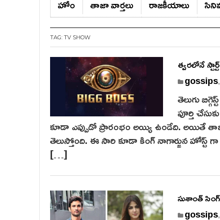
హోం
తాజా వార్తలు
రాజ‌కీయాలు
సిన
TAG:
TV SHOW
త్వరలోనే స్టార్ట
gossips
తెలుగు బిగ్గె
పూర్తి చేసుక
కూడా ఎప్పుడో ప్రారంభం అయ్యి ఉండేది. అయితే తాజాగా
తెలుస్తోంది. ఈ సారి కూడా కింగ్ నాగార్జున హోస్ట్
[…]
సుశాంత్ సింగ్ 
gossips