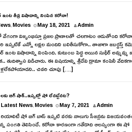
ర్ ఇంట తీవ్ర విషాదాన్ని నింపిన క‌రోనా!
News
Movies
May 18, 2021
Admin
,
‌లో వేగంగా విజృంభిస్తూ ప్ర‌జ‌ల ప్రాణాల‌తో చ‌ల‌గాటం ఆడుతోంది క‌రోనా వ
ఇప్ప‌టికే ఎన్నో ల‌క్ష‌ల మందిని బ‌లితీసుకోగా.. తాజాగా జబర్దస్త్ క
ధీర్ ఇంట విషాదాన్ని నింపింది. కుటుంబ పెద్ద అయిన సుధీర్ అమ్మమ్మ
. తుదిశ్వాస విడిచారు. ఈ విషయాన్ని శ్రీదేవి డ్రామా కంపెనీ వేదికగ
 వెళ్లలేకపోయాడని.. చివరి చూపు […]
ుల‌కు బిగ్ షాక్‌..ఇప్ప‌ట్లో షో లేన‌ట్టేన‌ట‌?
Latest News
Movies
May 7, 2021
Admin
,
,
స్ట్ రియాలిటీ షో బిగ్ బాస్ ఇప్ప‌టి వ‌ర‌కు నాలుగు సీజ‌న్ల‌ను విజ‌య‌వం
ున్న సంగ‌తి తెలిసిందే. క‌రోనా కార‌ణంగా గ‌తేడాది ఆల‌స్యంగా ఈ షో