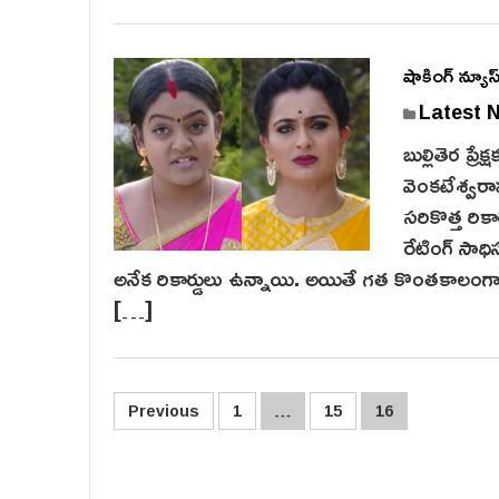
షాకింగ్ న్యూస్
Latest 
బుల్లితెర ప్రే
వెంకటేశ్వరా
సరికొత్త రిక
రేటింగ్ సాధ
అనేక రికార్డులు ఉన్నాయి. అయితే గత కొంతకాలంగా ఈ స
[…]
Posts
Previous
1
…
15
16
pagination