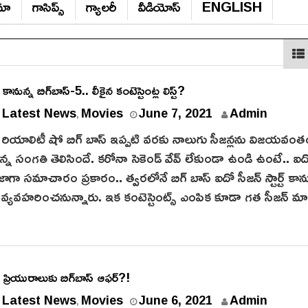
ిమా
గాసిప్స్‌
గ్యాల‌రీ
వీడియోస్‌
ENGLISH
్ కానున్న‌ బిగ్‌బాస్-5.. లీకైన కంటెస్టెంట్ల లిస్ట్‌?
Latest News
Movies
June 7, 2021
Admin
,
,
స్ట్ రియాలిటీ షో బిగ్ బాస్ ఇప్ప‌టి వ‌ర‌కు నాలుగు సీజ‌న్ల‌ను విజ‌య‌వం
ున్న సంగ‌తి తెలిసిందే. క‌రోనా సెకెండ్ వేవ్ లేకుండా ఉండి ఉంటే.. ఐదో
 స‌మాచారం ప్ర‌కారం.. త్వ‌ర‌లోనే బిగ్ బాస్ ఐదో సీజన్ స్టార్ట్ కా
 గా వ్యవహరించనున్నారు. ఇక కంటెస్టెంట్స్ ఎంపిక కూడా గత సీజన్ మా
ప్రియురాలుకు బిగ్‌బాస్ ఆఫ‌ర్‌?!
Latest News
Movies
June 6, 2021
Admin
,
,