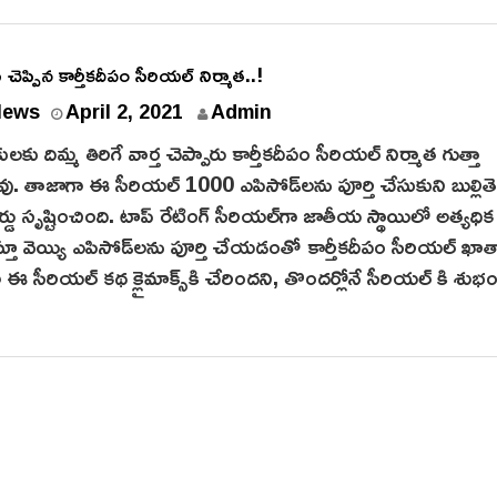
2
0
2
 చెప్పిన కార్తీకదీపం సీరియల్ నిర్మాత..!
1
News
April 2, 2021
Admin
క్షకులకు దిమ్మ తిరిగే వార్త చెప్పారు కార్తీకదీపం సీరియల్ నిర్మాత గుత్తా
వు. తాజాగా ఈ సీరియల్ 1000 ఎపిసోడ్‌లను పూర్తి చేసుకుని బుల్లితె
ార్డు సృష్టించింది. టాప్ రేటింగ్ సీరియల్‌గా జాతీయ స్థాయిలో అత్యధిక 
ిస్తూ వెయ్యి ఎపిసోడ్‌లను పూర్తి చేయడంతో కార్తీకదీపం సీరియల్ ఖా
ీరియల్ కథ క్లైమాక్స్‌కి చేరిందని, తొందర్లోనే సీరియల్ కి శుభం క