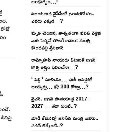
బంధుత్వం…!
లో
విజ‌య‌వాడ వైసీపీలో గంద‌ర‌గోళం..
ంది.
ఎవ‌రు ఎక్క‌డ‌…?
 రోజే
మృతి చెందిన, శాశ్వతంగా వలస వెళ్లిన
సారం
వారి పెన్ష‌న్లే తొల‌గించాం: మంత్రి
కొండపల్లి శ్రీనివాస్
రామ్మోహ‌న్ నాయుడు ఓట‌మికి జ‌గ‌న్
కొత్త అస్త్రం ఫ‌లించేనా…?
‘ పెద్ది ‘ మానియా… భారీ ఆప‌ర్ల‌తో
బ‌య్య‌ర్లు… @ 300 కోట్లా…?
్న
వైఎస్‌. జ‌గ‌న్ పాద‌యాత్ర 2017 –
2027 … తేడా ఏంటి..?
సిందే.
దీనిపై
మోడి కేబినెట్లో జ‌నసేన మంత్రి ఎవ‌రు..
ప‌వ‌న్ లెక్కేంటి..?