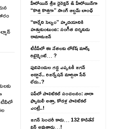
హీరోయిన్ శ్రీజ డైరెక్ష‌న్ & హీరోయిన్‌గా
ఆయ‌న
“కొత్త కొత్తగా” సాంగ్ ఆల్బమ్ లాంఛ్
‌హారం
“కార్మేని సెల్వం” హృదయానికి
హత్తుకుంటుంది: సంగీత దర్శకుడు
ల్మాన్
రామానుజన్
టీడీపీలో ఈ నేత‌ల‌కు లోకేష్ మార్క్
రిటైర్మెంట్‌… ?
పులివెందుల గ‌డ్డ ఎప్ప‌ట‌కీ జ‌గ‌న్
అడ్డానే.. రిజ‌ర్వేష‌న్ మార్చినా సీన్
లేదు..?
‌కుల‌కు
ూ
ఏపీలో పొలిటిక‌ల్ సంచ‌ల‌నం: నారా
ఫ్యామిలీ అత్తా, కోడ‌ళ్ల పొలిటికల్
 టీవీలో
ఎంట్రీ..!
ద‌ల
జ‌గ‌న్ సెంచ‌రీ కాదు… 132 కొడితేనే
విన్ అవుతాడు…!