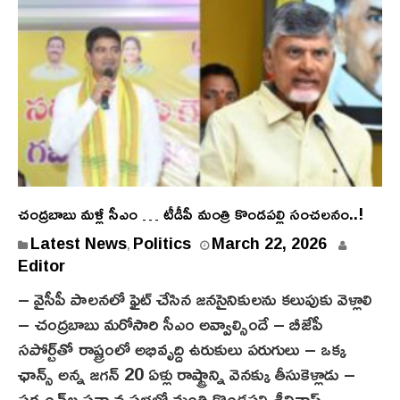
చంద్ర‌బాబు మ‌ళ్లీ సీఎం … టీడీపీ మంత్రి కొండ‌ప‌ల్లి సంచ‌ల‌నం..!
Latest News
Politics
March 22, 2026
,
Editor
– వైసీపీ పాల‌న‌లో ఫైట్ చేసిన జ‌న‌సైనికుల‌ను క‌లుపుకు వెళ్లాలి
– చంద్ర‌బాబు మ‌రోసారి సీఎం అవ్వాల్సిందే – బీజేపీ
స‌పోర్ట్‌తో రాష్ట్రంలో అభివృద్ది ఉరుకులు ప‌రుగులు – ఒక్క
ఛాన్స్ అన్న జ‌గ‌న్ 20 ఏళ్లు రాష్ట్రాన్ని వెన‌క్కు తీసుకెళ్లాడు –
స‌ర్పంచ్‌ల స‌న్మాన స‌భ‌లో మంత్రి కొండ‌ప‌ల్లి శ్రీనివాస్‌