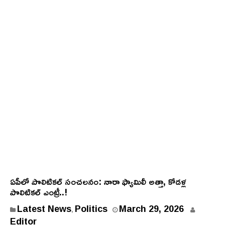
ఏపీలో పొలిటిక‌ల్ సంచ‌ల‌నం: నారా ఫ్యామిలీ అత్తా, కోడ‌ళ్ల
పొలిటికల్ ఎంట్రీ..!
Latest News
Politics
March 29, 2026
,
Editor