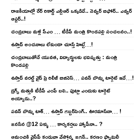
రాజ‌కీయాల్లో రేర్ రికార్డ్ ఎన్టీఆర్ ఒక్క‌డిదే.. నెవ్వ‌ర్ బిఫోర్‌.. ఎవ్వ‌ర్
ఆఫ్ట‌ర్‌..!
చంద్ర‌బాబు మ‌ళ్లీ సీఎం … టీడీపీ మంత్రి కొండ‌ప‌ల్లి సంచ‌ల‌నం..!
ఉస్తాద్ అంచ‌నాలు లేకుండా చూస్తే హిట్టే…!
చంద్ర‌బాబుతోనే యువ‌త‌, విద్యార్థుల‌కు భ‌విష్య‌త్తు : మంత్రి
కొండ‌ప‌ల్లి
ఉస్తాద్ వ‌ర‌ల్డ్ వైడ్ ప్రి రిలీజ్ బిజినెస్‌… ప‌వ‌న్ బొమ్మ టార్గెట్ ఇదే…!
డ్రగ్స్ మత్తుకి టీడీపీ ఎంపీ బలి.. పుట్టా ఎందుకు టార్గెట్
అయ్యాడు..?
ప‌వ‌న్ బొమ్మ టాక్‌… ఉస్తాద్ గ‌బ్బ‌ర్‌సింగ్‌.. ఊర‌మాసేనా… !
జనసేన @12 ఏళ్ళు … కార్యకర్తలు హ్యాపీనా.. ?
ఆమంచికి వైసీపీ కండువా వేస్తోన్న జ‌గ‌న్‌.. క‌ర‌ణం ఫ్యామిలీ