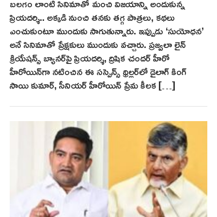
బలగం లాంటి సినిమాతో మంచి విజయాన్ని అందుకున్న
ప్రియదర్శి.. అక్కడి నుంచి తనకు తగ్గ పాత్రలు, కథలు
ఎంచుకుంటూ ముందుకు సాగుతున్నారు. ఇప్పుడు ‘సుయోధన’
అనే సినిమాతో ప్రేక్షకులు ముందుకు వచ్చారు. ప్రజ్వలా లైన్
క్రియేషన్స్ బ్యానర్‌పై ప్రియదర్శి, ద్రిషిక చందర్ హీరో
హీరోయిన్‌గా నటించిన ఈ సస్పెన్స్ థ్రిల్లర్‌లో డైలాగ్ కింగ్
సాయి కుమార్, సీనియర్ హీరోయిన్ ప్రేమ కీలక […]