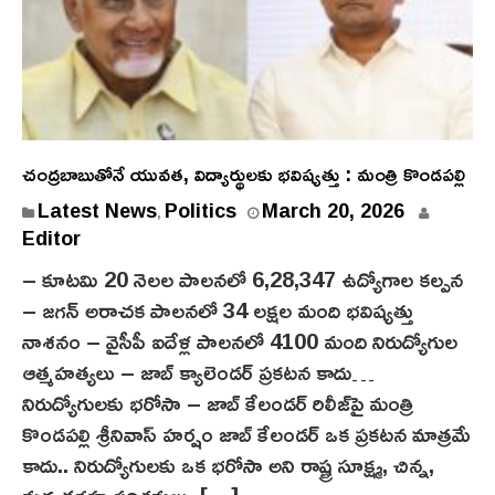
చంద్ర‌బాబుతోనే యువ‌త‌, విద్యార్థుల‌కు భ‌విష్య‌త్తు : మంత్రి కొండ‌ప‌ల్లి
Latest News
Politics
March 20, 2026
,
Editor
– కూట‌మి 20 నెల‌ల పాల‌న‌లో 6,28,347 ఉద్యోగాల క‌ల్ప‌న‌
– జ‌గ‌న్ అరాచ‌క పాల‌న‌లో 34 ల‌క్ష‌ల మంది భ‌విష్య‌త్తు
నాశ‌నం – వైసీపీ ఐదేళ్ల పాల‌నలో 4100 మంది నిరుద్యోగుల
ఆత్మ‌హ‌త్య‌లు – జాబ్ క్యాలెండ‌ర్ ప్ర‌క‌ట‌న కాదు…
నిరుద్యోగుల‌కు భరోసా – జాబ్ కేలండ‌ర్ రిలీజ్‌పై మంత్రి
కొండపల్లి శ్రీనివాస్ హ‌ర్షం జాబ్ కేలండ‌ర్ ఒక ప్ర‌క‌ట‌న మాత్ర‌మే
కాదు.. నిరుద్యోగుల‌కు ఒక భ‌రోసా అని రాష్ట్ర సూక్ష్మ, చిన్న,