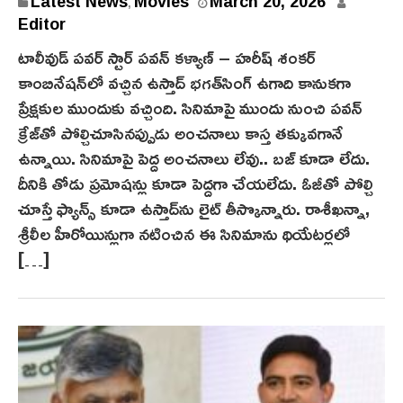
M
Latest News
Movies
March 20, 2026
,
a
Editor
r
టాలీవుడ్ ప‌వ‌ర్ స్టార్ ప‌వ‌న్ కళ్యాణ్ – హ‌రీష్ శంక‌ర్
c
కాంబినేష‌న్‌లో వ‌చ్చిన ఉస్తాద్ భ‌గ‌త్‌సింగ్ ఉగాది కానుక‌గా
h
ప్రేక్ష‌కుల ముందుకు వ‌చ్చింది. సినిమాపై ముందు నుంచి ప‌వ‌న్
2
క్రేజ్‌తో పోల్చిచూసిన‌ప్పుడు అంచ‌నాలు కాస్త త‌క్కువ‌గానే
0
ఉన్నాయి. సినిమాపై పెద్ద అంచ‌నాలు లేవు.. బ‌జ్ కూడా లేదు.
,
2
దీనికి తోడు ప్ర‌మోష‌న్లు కూడా పెద్ద‌గా చేయ‌లేదు. ఓజీతో పోల్చి
0
చూస్తే ఫ్యాన్స్ కూడా ఉస్తాద్‌ను లైట్ తీస్కొన్నారు. రాశీఖ‌న్నా,
2
శ్రీలీల హీరోయిన్లుగా న‌టించిన ఈ సినిమాను థియేట‌ర్ల‌లో
6
[…]