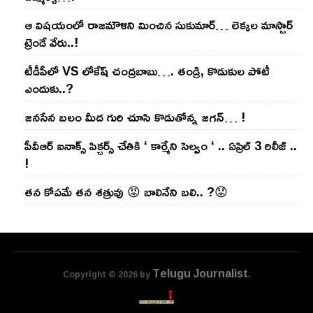
ఆ విష‌యంలో రాజ‌మౌళిని మించిన సుకుమార్‌… లెక్క‌ల మాస్టార్
ట్రెండే వేరు..!
టీడీపీలో VS లోకేష్ చంద్ర‌బాబు…. తండ్రి, కొడుకుల పోటీ
ఎందుకు..?
జ‌న‌సేన బ‌లం మీద గురి చూసి కొడుతోన్న జ‌గ‌న్‌… !
పీవీఆర్ ఐనాక్స్ పిక్చర్స్ చేతికి ‘ కార్మేని సెల్వం ‘ .. ఏప్రిల్ 3 రిలీజ్ ..
!
తన కోపమే తన శత్రువు 😡 బాలినేని బలి.. ?😟
Telugu Journalist
Copyright © 2026 by
.