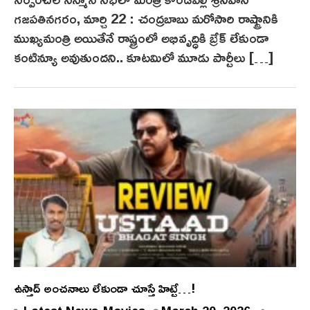
గ‌జ‌ప‌తిన‌గ‌రం, మార్చి 22 : చంద్ర‌బాబు మ‌రోసారి రాష్ట్రానికి
ముఖ్య‌మంత్రి అయితేనే రాష్ట్రంలో అభివృద్ధికి బ్రేక్ లేకుండా
కంటిన్యూ అవుతుంద‌ని.. కూట‌మిలో మూడు పార్టీలు […]
ఉస్తాద్ అంచ‌నాలు లేకుండా చూస్తే హిట్టే…!