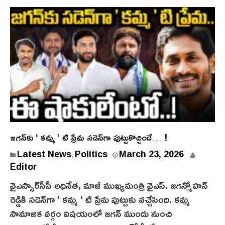
జ‌గ‌న్‌కు ‘ క‌మ్మ ‘ టి ప్రేమ స‌డెన్‌గా పుట్టుకొచ్చిందే… !
M
Latest News
Politics
March 23, 2026
,
a
Editor
r
వైఎస్సార్‌సీపీ అధినేత, మాజీ ముఖ్య‌మంత్రి వైఎస్‌. జ‌గ‌న్మోహ‌న్
c
రెడ్డికి స‌డెన్‌గా ‘ క‌మ్మ‌ ‘ టి ప్రేమ పుట్టుకు వ‌చ్చేసింది. క‌మ్మ
h
సామాజిక వ‌ర్గం విష‌యంలో జ‌గ‌న్ ముందు నుంచి
2