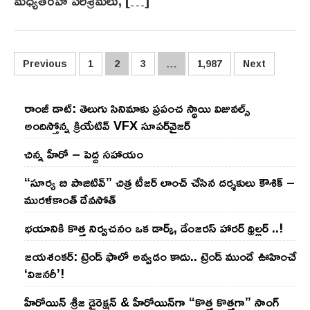
మధ్యతరహ పరిశ్రమలు, […]
Posts
Previous
1
2
3
…
1,987
Next
pagination
రాంజీ డాట్: తెలుగు సినిమాకు ప్రపంచ స్థాయి విజువల్స్
అందిస్తోన్న క్రియేటివ్ VFX సూపర్‌వైజర్
చిన్న హీరో – పెద్ద సహాయం
“సూర్య బి పాజిటివ్” చిత్ర టీజర్ లాంచ్ చేసిన‌ దర్శకులు కౌశిక్ –
మురళీకాంత్ దేవసోత్
భయానికి కొత్త నిర్వచనం ఒక డార్క్, డేంజరస్ హారర్ థ్రిల్లర్ ..!
జయశంకర్: ట్రెండ్‌ ఫాలో అవ్వడం కాదు.. ట్రెండ్‌ ముందే ఊహించే
‘విజనరీ’!
హీరోయిన్ శ్రీజ డైరెక్ష‌న్ & హీరోయిన్‌గా “కొత్త కొత్తగా” సాంగ్