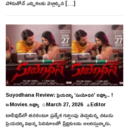
పోరుతోనే ఎన్నిక‌ల‌కు వెళ్లాల్సిన […]
Suyodhana Review: ప్రియదర్శి ‘సుయోధన’ రివ్యూ.. !
Movies
రివ్యూ
March 27, 2026
Editor
,
టాలీవుడ్‌లో తనకంటూ ప్రత్యేక గుర్తింపు తెచ్చుకున్న నటుడు
ప్రియదర్శి విభిన్న సినిమాలతో ప్రేక్షకులను అలరిస్తున్నారు.