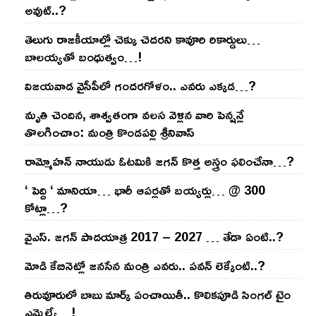
అవుట్‌..?
తెలుగు రాజ‌కీయాల్లో చెక్కు చెద‌ర‌ని కావూరి రికార్డులు…
బాల‌య్యతో బంధుత్వం…!
విజ‌య‌వాడ వైసీపీలో గంద‌ర‌గోళం.. ఎవ‌రు ఎక్క‌డ‌…?
మృతి చెందిన, శాశ్వతంగా వలస వెళ్లిన వారి పెన్ష‌న్లే
తొల‌గించాం: మంత్రి కొండపల్లి శ్రీనివాస్
రామ్మోహ‌న్ నాయుడు ఓట‌మికి జ‌గ‌న్ కొత్త అస్త్రం ఫ‌లించేనా…?
‘ పెద్ది ‘ మానియా… భారీ ఆప‌ర్ల‌తో బ‌య్య‌ర్లు… @ 300
కోట్లా…?
వైఎస్‌. జ‌గ‌న్ పాద‌యాత్ర 2017 – 2027 … తేడా ఏంటి..?
మోడి కేబినెట్లో జ‌నసేన మంత్రి ఎవ‌రు.. ప‌వ‌న్ లెక్కేంటి..?
తిరువూరులో బాబు మార్క్ పంచాయితీ.. కొలిక‌పూడి సింగ‌ల్ టైం
ఎమ్మెల్యే…!