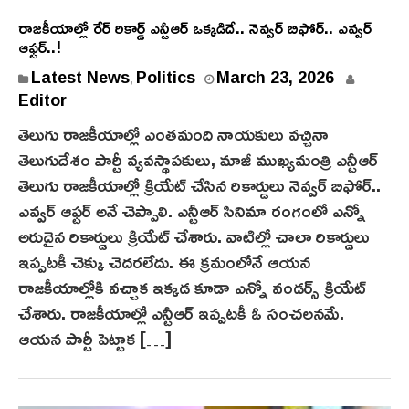
రాజ‌కీయాల్లో రేర్ రికార్డ్ ఎన్టీఆర్ ఒక్క‌డిదే.. నెవ్వ‌ర్ బిఫోర్‌.. ఎవ్వ‌ర్
ఆఫ్ట‌ర్‌..!
Latest News
Politics
March 23, 2026
,
Editor
తెలుగు రాజ‌కీయాల్లో ఎంత‌మంది నాయ‌కులు వ‌చ్చినా
తెలుగుదేశం పార్టీ వ్య‌వ‌స్థాప‌కులు, మాజీ ముఖ్య‌మంత్రి ఎన్టీఆర్
తెలుగు రాజ‌కీయాల్లో క్రియేట్ చేసిన రికార్డులు నెవ్వ‌ర్ బిఫోర్‌..
ఎవ్వ‌ర్ ఆఫ్ట‌ర్ అనే చెప్పాలి. ఎన్టీఆర్ సినిమా రంగంలో ఎన్నో
అరుదైన రికార్డులు క్రియేట్ చేశారు. వాటిల్లో చాలా రికార్డులు
ఇప్ప‌ట‌కీ చెక్కు చెద‌ర‌లేదు. ఈ క్ర‌మంలోనే ఆయ‌న
రాజ‌కీయాల్లోకి వ‌చ్చాక ఇక్క‌డ కూడా ఎన్నో వండ‌ర్స్ క్రియేట్
చేశారు. రాజ‌కీయాల్లో ఎన్టీఆర్ ఇప్ప‌ట‌కీ ఓ సంచ‌ల‌న‌మే.
ఆయ‌న పార్టీ పెట్టాక […]