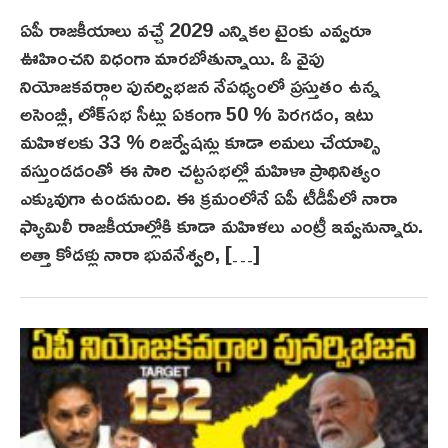
ఏపీ రాజ‌కీయాలు వ‌చ్చే 2029 ఎన్నిక‌ల టైంకు ఎవ్వరూ
ఊహించ‌ని విధంగా మార‌బోతున్నాయి. ఓ వైపు
నియోజ‌క‌వ‌ర్గాల పునర్విభ‌జ‌న నేప‌థ్యంలో ప్ర‌స్తుతం ఉన్న
అసెంబ్లీ, లోక్‌స‌భ సీట్లు ఏకంగా 50 % పెర‌గ‌డం, ఇటు
మ‌హిళ‌ల‌కు 33 % రిజ‌ర్వేష‌న్లు కూడా అమ‌లు చేయాల్సి
వ‌స్తుండ‌డంతో ఈ సారి చ‌ట్ట‌స‌భ‌ల్లో మ‌హిళా ప్రాథినిత్యం
ఎక్కువుగా ఉండ‌నుంది. ఈ క్ర‌మంలోనే ఏపీ టీడీపీలో నారా
ఫ్యామిలీ రాజకీయాల్లోకి కూడా మ‌హిళ‌లు ఎంట్రీ ఇవ్వ‌నున్నారు.
అత్తా కోడ‌ళ్లు నారా భువ‌నేశ్వ‌రి, […]