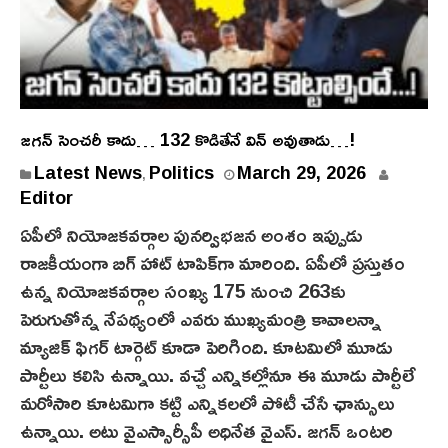
జ‌గ‌న్ సెంచ‌రీ కాదు… 132 కొడితేనే విన్ అవుతాడు…!
Latest News
Politics
March 29, 2026
,
Editor
ఏపీలో నియోజ‌క‌వ‌ర్గాల పున‌ర్విభ‌జ‌న అంశం ఇప్పుడు
రాజ‌కీయంగా బిగ్ హాట్ టాపిక్‌గా మారింది. ఏపీలో ప్ర‌స్తుతం
ఉన్న నియోజ‌క‌వ‌ర్గాల సంఖ్య 175 నుంచి 263కు
పెరుగుతోన్న నేప‌థ్యంలో ఎవ‌రు ముఖ్య‌మంత్రి కావాల‌న్నా
మ్యాజిక్ ఫిగ‌ర్ టార్గెట్ కూడా పెరిగింది. కూట‌మిలో మూడు
పార్టీలు క‌లిసి ఉన్నాయి. వ‌చ్చే ఎన్నిక‌ల్లోనూ ఈ మూడు పార్టీలే
మ‌రోసారి కూట‌మిగా క‌ట్టి ఎన్నిక‌లలో పోటీ చేసే ఛాన్సులు
ఉన్నాయి. అటు వైఎస్సార్సీపీ అధినేత వైఎస్‌. జ‌గ‌న్ ఒంట‌రి