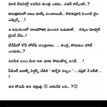
మోడి కేబినెట్లో జ‌నసేన మంత్రి ఎవ‌రు.. ప‌వ‌న్ లెక్కేంటి..?
తిరువూరులో బాబు మార్క్ పంచాయితీ.. కొలిక‌పూడి సింగ‌ల్ టైం
ఎమ్మెల్యే…!
ఆ విష‌యంలో రాజ‌మౌళిని మించిన సుకుమార్‌… లెక్క‌ల మాస్టార్
ట్రెండే వేరు..!
టీడీపీలో VS లోకేష్ చంద్ర‌బాబు…. తండ్రి, కొడుకుల పోటీ
ఎందుకు..?
జ‌న‌సేన బ‌లం మీద గురి చూసి కొడుతోన్న జ‌గ‌న్‌… !
పీవీఆర్ ఐనాక్స్ పిక్చర్స్ చేతికి ‘ కార్మేని సెల్వం ‘ .. ఏప్రిల్ 3 రిలీజ్ ..
!
తన కోపమే తన శత్రువు 😡 బాలినేని బలి.. ?😟