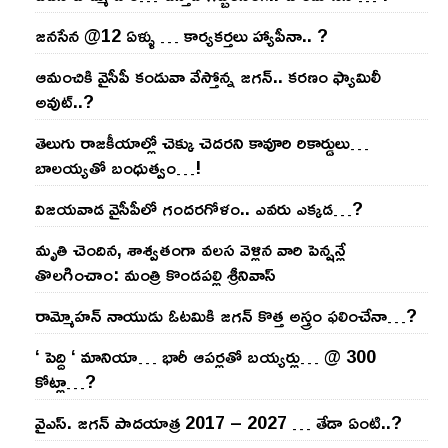
జనసేన @12 ఏళ్ళు … కార్యకర్తలు హ్యాపీనా.. ?
ఆమంచికి వైసీపీ కండువా వేస్తోన్న జ‌గ‌న్‌.. క‌ర‌ణం ఫ్యామిలీ
అవుట్‌..?
తెలుగు రాజ‌కీయాల్లో చెక్కు చెద‌ర‌ని కావూరి రికార్డులు…
బాల‌య్యతో బంధుత్వం…!
విజ‌య‌వాడ వైసీపీలో గంద‌ర‌గోళం.. ఎవ‌రు ఎక్క‌డ‌…?
మృతి చెందిన, శాశ్వతంగా వలస వెళ్లిన వారి పెన్ష‌న్లే
తొల‌గించాం: మంత్రి కొండపల్లి శ్రీనివాస్
రామ్మోహ‌న్ నాయుడు ఓట‌మికి జ‌గ‌న్ కొత్త అస్త్రం ఫ‌లించేనా…?
‘ పెద్ది ‘ మానియా… భారీ ఆప‌ర్ల‌తో బ‌య్య‌ర్లు… @ 300
కోట్లా…?
వైఎస్‌. జ‌గ‌న్ పాద‌యాత్ర 2017 – 2027 … తేడా ఏంటి..?