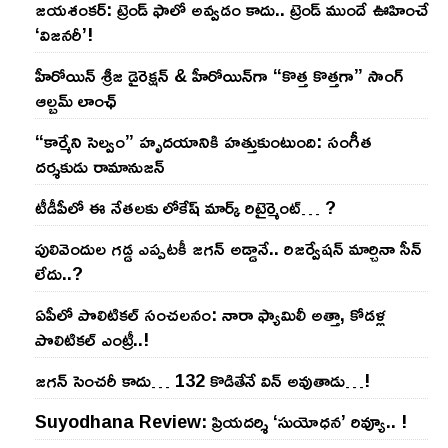
జయశంకర్: ట్రెండ్‌ ఫాలో అవ్వడం కాదు.. ట్రెండ్‌ ముందే ఊహించే
‘విజనరీ’!
హీరోయిన్ శ్రీజ డైరెక్ష‌న్ & హీరోయిన్‌గా “కొత్త కొత్తగా” సాంగ్
ఆల్బమ్ లాంఛ్
“కార్మేని సెల్వం” హృదయానికి హత్తుకుంటుంది: సంగీత
దర్శకుడు రామానుజన్
టీడీపీలో ఈ నేత‌ల‌కు లోకేష్ మార్క్ రిటైర్మెంట్‌… ?
పులివెందుల గ‌డ్డ ఎప్ప‌ట‌కీ జ‌గ‌న్ అడ్డానే.. రిజ‌ర్వేష‌న్ మార్చినా సీన్
లేదు..?
ఏపీలో పొలిటిక‌ల్ సంచ‌ల‌నం: నారా ఫ్యామిలీ అత్తా, కోడ‌ళ్ల
పొలిటికల్ ఎంట్రీ..!
జ‌గ‌న్ సెంచ‌రీ కాదు… 132 కొడితేనే విన్ అవుతాడు…!
Suyodhana Review: ప్రియదర్శి ‘సుయోధన’ రివ్యూ.. !