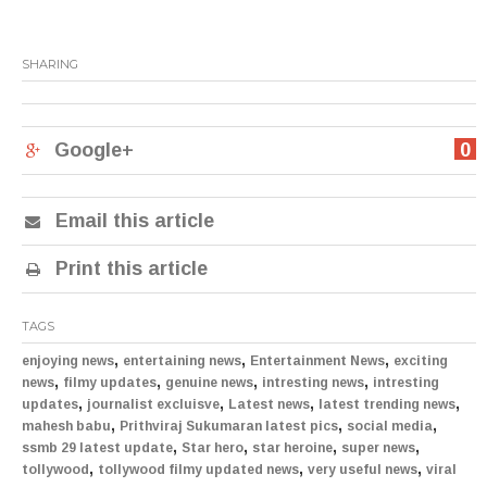
SHARING
Google+
0
Email this article
Print this article
TAGS
,
,
,
enjoying news
entertaining news
Entertainment News
exciting
,
,
,
,
news
filmy updates
genuine news
intresting news
intresting
,
,
,
,
updates
journalist excluisve
Latest news
latest trending news
,
,
,
mahesh babu
Prithviraj Sukumaran latest pics
social media
,
,
,
,
ssmb 29 latest update
Star hero
star heroine
super news
,
,
,
tollywood
tollywood filmy updated news
very useful news
viral