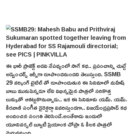
ఈ భారీ ప్రాజెక్ట్ అడవి నేపథ్యంలో సాగే కథ.. ప్రపంచాన్ని చుట్టే
అడ్వెంచర్స్ జర్నీగా రూపొందనుంద‌ని తెలుస్తుంది. SSMB
29 వర్కింగ్ టైటిల్ తో రూపొందుతున‌ ఈ సినిమాలో మహేష్
బాబు మునుపెన్నడూ లేని విభిన్నమైన పాత్రలో సరికొత్త
లుక్కుతో ఆకట్టుకొనున్నాడు.. ఇక ఈ సినిమాకు య‌మ్‌. య‌మ్‌.
కీరవాణి సంగీత డైరెక్టర్గా వివరిస్తుండగా.. విజయేంద్రప్రసాద్ క‌థ
అందించిన సంగతి తెలిసిందే.అంతేకాదు ఇందులో
యూనివర్సల్ బ్యూటీ ప్రియాంక చోప్రా ఓ కీలక పాత్రలో
మెరువనుంది.