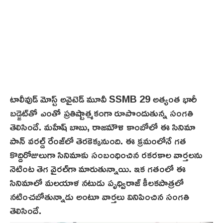
టాలీవుడ్ మోస్ట్ అవైటెడ్ మూవీ SSMB 29 అత్యంత భారీ
బడ్జెట్‌తో ఎంతో ప్రతిష్టాత్మకంగా రూపొందుతున్న సంగతి
తెలిసిందే. మహేష్ బాబు, రాజమౌళి కాంబోలో ఈ సినిమా
పాన్ వ‌ర‌ల్డ్ రేంజ్‌లో తెర‌కెక్కనుంది. ఈ క్రమంలోనే గత
కొద్దిరోజులుగా సినిమాకు సంబంధించిన రకరకాల వార్తలను
నెటింట తెగ వైరల్‌గా మారుతున్నాయి. ఇక గతంలో ఈ
సినిమాలో మలయాళ న‌టుడు పృధ్విరాజ్‌ కీలకపాత్రలో
నటించబోతున్నాడు అంటూ వార్తలు వినిపించిన సంగతి
తెలిసిందే.