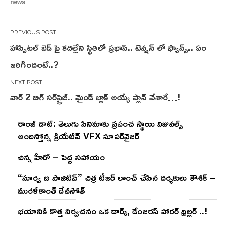
news
Post
హాస్పిటల్ బెడ్ పై కదల్లేని స్థితిలో ప్రభాస్.. టెన్షన్ లో ఫ్యాన్స్.. ఏం
navigation
జరిగిందంటే..?
వార్ 2 బిగ్ స‌ర్‌ప్రైజ్‌.. మైండ్ బ్లాక్ అయ్యే ప్లాన్ వేశారే…!
రాంజీ డాట్: తెలుగు సినిమాకు ప్రపంచ స్థాయి విజువల్స్
అందిస్తోన్న క్రియేటివ్ VFX సూపర్‌వైజర్
చిన్న హీరో – పెద్ద సహాయం
“సూర్య బి పాజిటివ్” చిత్ర టీజర్ లాంచ్ చేసిన‌ దర్శకులు కౌశిక్ –
మురళీకాంత్ దేవసోత్
భయానికి కొత్త నిర్వచనం ఒక డార్క్, డేంజరస్ హారర్ థ్రిల్లర్ ..!