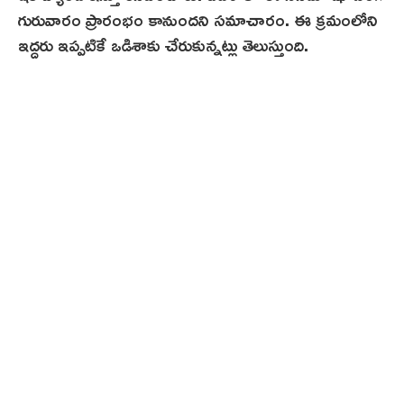
గురువారం ప్రారంభం కానుందని సమాచారం. ఈ క్రమంలోని
ఇద్దరు ఇప్పటికే ఒడిశాకు చేరుకున్నట్లు తెలుస్తుంది.