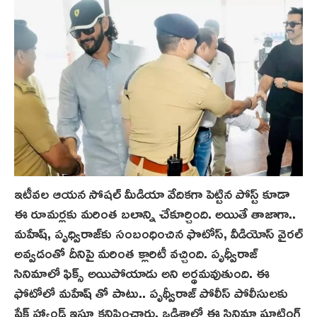
ఇటీవల ఆయన సోషల్ మీడియా వేదికగా పెట్టిన పోస్ట్ కూడా
ఈ రూమర్లకు మరింత బలాన్ని చేకూర్చింది. అయితే తాజాగా..
మహేష్‌, పృధ్విరాజ్‌కు సంబంధించిన ఫొటోస్, వీడియోస్‌ వైరల్
అవ్వడంతో దీనిపై మరింత క్లారిటీ వచ్చింది. పృధ్వీరాజ్
సినిమాలో ఫిక్స్ అయిపోయాడు అని అర్థమ‌వుతుంది. ఈ
ఫోటోలో మహేష్ తో పాటు.. పృథ్వీరాజ్ పోలీస్ పోలీసులకు
షేక్ హ్యాండ్ ఇస్తూ కనిపించారు. ఒడిశాలో ఈ సినిమా షూటింగ్