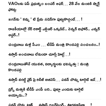
VAOల‌కు ఏపీ ప్ర‌భుత్వం బంప‌ర్ ఆఫ‌ర్‌… 28 వేల మందికి స్మార్ట్
ఫోన్లు
జ‌గ‌న్‌కు ‘ క‌మ్మ ‘ టి ప్రేమ స‌డెన్‌గా పుట్టుకొచ్చిందే… !
రాజ‌కీయాల్లో రేర్ రికార్డ్ ఎన్టీఆర్ ఒక్క‌డిదే.. నెవ్వ‌ర్ బిఫోర్‌.. ఎవ్వ‌ర్
ఆఫ్ట‌ర్‌..!
చంద్ర‌బాబు మ‌ళ్లీ సీఎం … టీడీపీ మంత్రి కొండ‌ప‌ల్లి సంచ‌ల‌నం..!
ఉస్తాద్ అంచ‌నాలు లేకుండా చూస్తే హిట్టే…!
చంద్ర‌బాబుతోనే యువ‌త‌, విద్యార్థుల‌కు భ‌విష్య‌త్తు : మంత్రి
కొండ‌ప‌ల్లి
ఉస్తాద్ వ‌ర‌ల్డ్ వైడ్ ప్రి రిలీజ్ బిజినెస్‌… ప‌వ‌న్ బొమ్మ టార్గెట్ ఇదే…!
డ్రగ్స్ మత్తుకి టీడీపీ ఎంపీ బలి.. పుట్టా ఎందుకు టార్గెట్
అయ్యాడు..?
ప‌వ‌న్ బొమ్మ టాక్‌… ఉస్తాద్ గ‌బ్బ‌ర్‌సింగ్‌.. ఊర‌మాసేనా… !