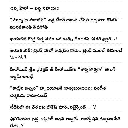
చిన్న హీరో – పెద్ద సహాయం
“సూర్య బి పాజిటివ్” చిత్ర టీజర్ లాంచ్ చేసిన‌ దర్శకులు కౌశిక్ –
మురళీకాంత్ దేవసోత్
భయానికి కొత్త నిర్వచనం ఒక డార్క్, డేంజరస్ హారర్ థ్రిల్లర్ ..!
జయశంకర్: ట్రెండ్‌ ఫాలో అవ్వడం కాదు.. ట్రెండ్‌ ముందే ఊహించే
‘విజనరీ’!
హీరోయిన్ శ్రీజ డైరెక్ష‌న్ & హీరోయిన్‌గా “కొత్త కొత్తగా” సాంగ్
ఆల్బమ్ లాంఛ్
“కార్మేని సెల్వం” హృదయానికి హత్తుకుంటుంది: సంగీత
దర్శకుడు రామానుజన్
టీడీపీలో ఈ నేత‌ల‌కు లోకేష్ మార్క్ రిటైర్మెంట్‌… ?
పులివెందుల గ‌డ్డ ఎప్ప‌ట‌కీ జ‌గ‌న్ అడ్డానే.. రిజ‌ర్వేష‌న్ మార్చినా సీన్
లేదు..?