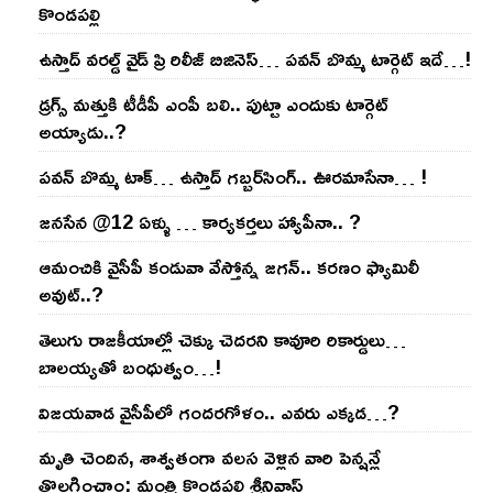
కొండ‌ప‌ల్లి
ఉస్తాద్ వ‌ర‌ల్డ్ వైడ్ ప్రి రిలీజ్ బిజినెస్‌… ప‌వ‌న్ బొమ్మ టార్గెట్ ఇదే…!
డ్రగ్స్ మత్తుకి టీడీపీ ఎంపీ బలి.. పుట్టా ఎందుకు టార్గెట్
అయ్యాడు..?
ప‌వ‌న్ బొమ్మ టాక్‌… ఉస్తాద్ గ‌బ్బ‌ర్‌సింగ్‌.. ఊర‌మాసేనా… !
జనసేన @12 ఏళ్ళు … కార్యకర్తలు హ్యాపీనా.. ?
ఆమంచికి వైసీపీ కండువా వేస్తోన్న జ‌గ‌న్‌.. క‌ర‌ణం ఫ్యామిలీ
అవుట్‌..?
తెలుగు రాజ‌కీయాల్లో చెక్కు చెద‌ర‌ని కావూరి రికార్డులు…
బాల‌య్యతో బంధుత్వం…!
విజ‌య‌వాడ వైసీపీలో గంద‌ర‌గోళం.. ఎవ‌రు ఎక్క‌డ‌…?
మృతి చెందిన, శాశ్వతంగా వలస వెళ్లిన వారి పెన్ష‌న్లే
తొల‌గించాం: మంత్రి కొండపల్లి శ్రీనివాస్