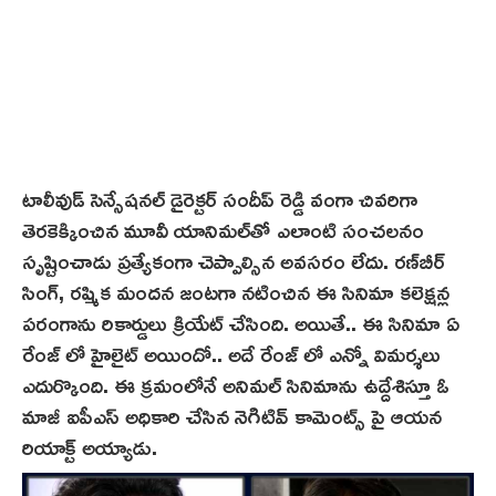
టాలీవుడ్ సెన్సేషనల్ డైరెక్టర్ సందీప్ రెడ్డి వంగా చివ‌రిగా
తెరకెక్కించిన మూవీ యానిమల్‌తో ఎలాంటి సంచలనం
సృష్టించాడు ప్రత్యేకంగా చెప్పాల్సిన అవసరం లేదు. రణ్‌బీర్‌
సింగ్, రష్మిక మందన‌ జంటగా నటించిన ఈ సినిమా కలెక్షన్ల
పరంగాను రికార్డులు క్రియేట్ చేసింది. అయితే.. ఈ సినిమా ఏ
రేంజ్ లో హైలైట్ అయిందో.. అదే రేంజ్ లో ఎన్నో విమర్శలు
ఎదుర్కొంది. ఈ క్రమంలోనే అనిమల్ సినిమాను ఉద్దేశిస్తూ ఓ
మాజీ ఐపీఎస్ అధికారి చేసిన నెగిటివ్ కామెంట్స్ పై ఆయన
రియాక్ట్ అయ్యాడు.