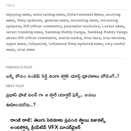
TAGS
,
,
,
enjoying news
entertaining news
Entertainment News
exciting
,
,
,
,
news
filmy updates
genuine news
intresting news
intresting
,
,
,
,
updates
IPS officer comments
journalist excluisve
Latest news
,
,
latest trending news
Sandeep Reddy Vanga
Sandeep Reddy Vanga
,
,
,
,
about IPS officer comments
social media
Star hero
star heroine
,
,
,
super news
tollywood
tollywood filmy updated news
very useful
,
news
viral news
Post
బన్నీ కోసం సందీప్ రెడ్డి వంగా స్టోరీ చూస్తే పూన‌కాలు లోడింగే..!
navigation
ప్రభాస్ ఫౌజీ విలన్ గా ఆ స్టార్ యాక్టర్ ఫిక్స్.. అసలు
ఊహించలేరు..?
రాంజీ డాట్: తెలుగు సినిమాకు ప్రపంచ స్థాయి విజువల్స్
అందిస్తోన్న క్రియేటివ్ VFX సూపర్‌వైజర్