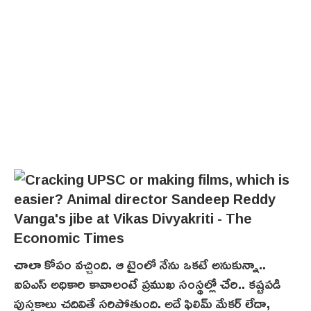
చాలా కోపం వచ్చింది. ఆ టైంలో నేను ఒకటే అనుకున్నా..
ఐఏఎస్ అధికారి కావాలంటే ప్రముఖ సంస్థల్లో చేరి.. కష్టపడి
పుస్తకాలు చదివితే సరిపోతుంది. అదే ఫిలిమ్ మేకర్ లేదా,