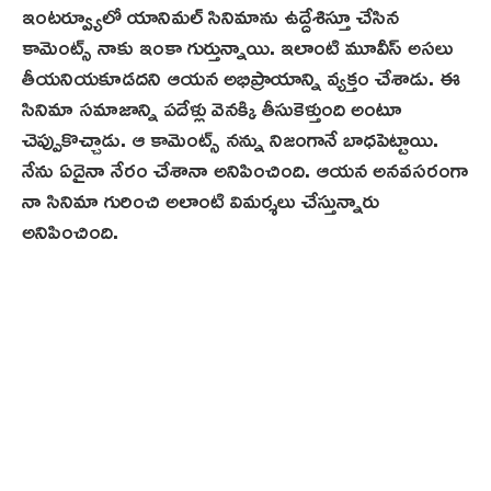
ఇంటర్వ్యూలో యానిమల్ సినిమాను ఉద్దేశిస్తూ చేసిన
కామెంట్స్ నాకు ఇంకా గుర్తున్నాయి. ఇలాంటి మూవీస్ అసలు
తీయనియ‌కూడదని ఆయన అభిప్రాయాన్ని వ్యక్తం చేశాడు. ఈ
సినిమా సమాజాన్ని పదేళ్లు వెనక్కి తీసుకెళ్తుంది అంటూ
చెప్పుకొచ్చాడు. ఆ కామెంట్స్ నన్ను నిజంగానే బాధపెట్టాయి.
నేను ఏదైనా నేరం చేశానా అనిపించింది. ఆయన అనవసరంగా
నా సినిమా గురించి అలాంటి విమర్శలు చేస్తున్నారు
అనిపించింది.