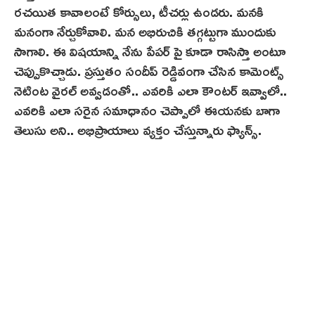
రచయిత కావాలంటే కోర్సులు, టీచర్లు ఉండరు. మనకి
మనంగా నేర్చుకోవాలి. మన అభిరుచికి తగ్గట్టుగా ముందుకు
సాగాలి. ఈ విషయాన్ని నేను పేపర్ పై కూడా రాసిస్తా అంటూ
చెప్పుకొచ్చాడు. ప్రస్తుతం సందీప్ రెడ్డివంగా చేసిన కామెంట్స్
నెటింట‌ వైరల్ అవ్వడంతో.. ఎవరికి ఎలా కౌంటర్ ఇవ్వాలో..
ఎవరికి ఎలా సరైన సమాధానం చెప్పాలో ఈయనకు బాగా
తెలుసు అని.. అభిప్రాయాలు వ్యక్తం చేస్తున్నారు ఫ్యాన్స్.