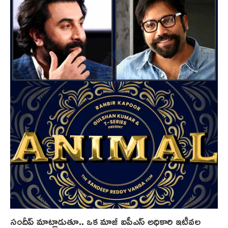
సందీప్ మాట్లాడుతూ.. ఒక మాజీ ఐపీఎస్ అధికారి ఇటీవల