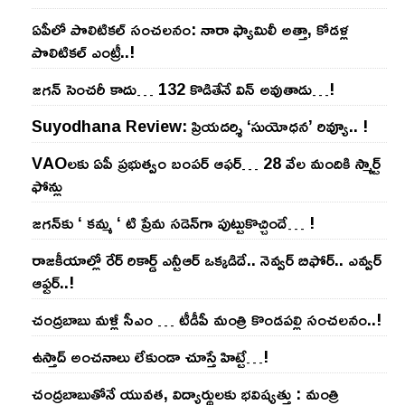
ఏపీలో పొలిటిక‌ల్ సంచ‌ల‌నం: నారా ఫ్యామిలీ అత్తా, కోడ‌ళ్ల
పొలిటికల్ ఎంట్రీ..!
జ‌గ‌న్ సెంచ‌రీ కాదు… 132 కొడితేనే విన్ అవుతాడు…!
Suyodhana Review: ప్రియదర్శి ‘సుయోధన’ రివ్యూ.. !
VAOల‌కు ఏపీ ప్ర‌భుత్వం బంప‌ర్ ఆఫ‌ర్‌… 28 వేల మందికి స్మార్ట్
ఫోన్లు
జ‌గ‌న్‌కు ‘ క‌మ్మ ‘ టి ప్రేమ స‌డెన్‌గా పుట్టుకొచ్చిందే… !
రాజ‌కీయాల్లో రేర్ రికార్డ్ ఎన్టీఆర్ ఒక్క‌డిదే.. నెవ్వ‌ర్ బిఫోర్‌.. ఎవ్వ‌ర్
ఆఫ్ట‌ర్‌..!
చంద్ర‌బాబు మ‌ళ్లీ సీఎం … టీడీపీ మంత్రి కొండ‌ప‌ల్లి సంచ‌ల‌నం..!
ఉస్తాద్ అంచ‌నాలు లేకుండా చూస్తే హిట్టే…!
చంద్ర‌బాబుతోనే యువ‌త‌, విద్యార్థుల‌కు భ‌విష్య‌త్తు : మంత్రి