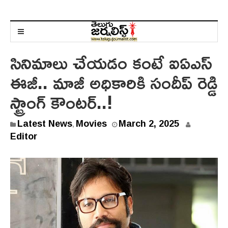
సినిమాలు చేయడం కంటే ఐఏఎస్
ఈజీ.. మాజీ అధికారికి సందీప్ రెడ్డి
స్ట్రాంగ్ కౌంటర్..!
Latest News
Movies
March 2, 2025
,
Editor