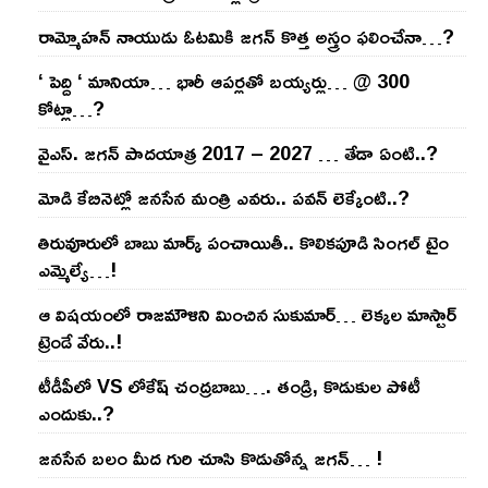
రామ్మోహ‌న్ నాయుడు ఓట‌మికి జ‌గ‌న్ కొత్త అస్త్రం ఫ‌లించేనా…?
‘ పెద్ది ‘ మానియా… భారీ ఆప‌ర్ల‌తో బ‌య్య‌ర్లు… @ 300
కోట్లా…?
వైఎస్‌. జ‌గ‌న్ పాద‌యాత్ర 2017 – 2027 … తేడా ఏంటి..?
మోడి కేబినెట్లో జ‌నసేన మంత్రి ఎవ‌రు.. ప‌వ‌న్ లెక్కేంటి..?
తిరువూరులో బాబు మార్క్ పంచాయితీ.. కొలిక‌పూడి సింగ‌ల్ టైం
ఎమ్మెల్యే…!
ఆ విష‌యంలో రాజ‌మౌళిని మించిన సుకుమార్‌… లెక్క‌ల మాస్టార్
ట్రెండే వేరు..!
టీడీపీలో VS లోకేష్ చంద్ర‌బాబు…. తండ్రి, కొడుకుల పోటీ
ఎందుకు..?
జ‌న‌సేన బ‌లం మీద గురి చూసి కొడుతోన్న జ‌గ‌న్‌… !