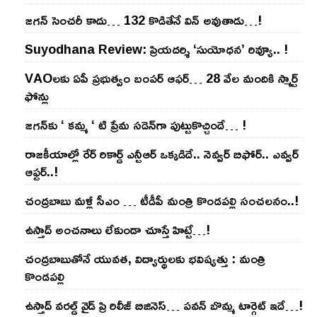
జ‌గ‌న్ సెంచ‌రీ కాదు… 132 కొడితేనే విన్ అవుతాడు…!
Suyodhana Review: ప్రియదర్శి ‘సుయోధన’ రివ్యూ.. !
VAOల‌కు ఏపీ ప్ర‌భుత్వం బంప‌ర్ ఆఫ‌ర్‌… 28 వేల మందికి స్మార్ట్
ఫోన్లు
జ‌గ‌న్‌కు ‘ క‌మ్మ ‘ టి ప్రేమ స‌డెన్‌గా పుట్టుకొచ్చిందే… !
రాజ‌కీయాల్లో రేర్ రికార్డ్ ఎన్టీఆర్ ఒక్క‌డిదే.. నెవ్వ‌ర్ బిఫోర్‌.. ఎవ్వ‌ర్
ఆఫ్ట‌ర్‌..!
చంద్ర‌బాబు మ‌ళ్లీ సీఎం … టీడీపీ మంత్రి కొండ‌ప‌ల్లి సంచ‌ల‌నం..!
ఉస్తాద్ అంచ‌నాలు లేకుండా చూస్తే హిట్టే…!
చంద్ర‌బాబుతోనే యువ‌త‌, విద్యార్థుల‌కు భ‌విష్య‌త్తు : మంత్రి
కొండ‌ప‌ల్లి
ఉస్తాద్ వ‌ర‌ల్డ్ వైడ్ ప్రి రిలీజ్ బిజినెస్‌… ప‌వ‌న్ బొమ్మ టార్గెట్ ఇదే…!