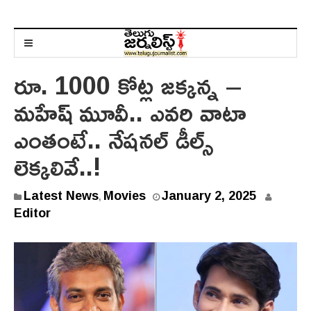
రూ. 1000 కోట్ల జక్కన్న –
మహేష్ మూవీ.. ఎవ‌రి వాటా
ఎంతంటే.. నేషనల్ డీల్స్
లెక్క‌లివే..!
Latest News
Movies
January 2, 2025
,
Editor