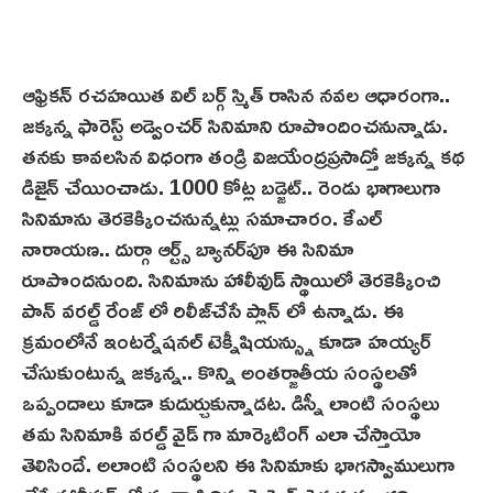
ఆఫ్రికన్ రచ‌హ‌యిత‌ విల్ బర్గ్ స్మిత్ రాసిన నవల ఆధారంగా..
జక్కన్న ఫారెస్ట్ అడ్వెంచర్ సినిమాని రూపొందించనున్నాడు.
తనకు కావలసిన విధంగా తండ్రి విజయేంద్రప్రసాద్తో జక్కన్న కథ
డిజైన్ చేయించాడు. 1000 కోట్ల బడ్జెట్.. రెండు భాగాలుగా
సినిమాను తెరకెక్కించనున్నట్లు సమాచారం. కేఎల్
నారాయణ.. దుర్గా ఆర్ట్స్ బ్యానర్‌పూ ఈ సినిమా
రూపొందనుంది. సినిమాను హాలీవుడ్ స్థాయిలో తెరకెక్కించి
పాన్ వరల్డ్ రేంజ్ లో రిలీజ్‌చేసే ప్లాన్ లో ఉన్నాడు. ఈ
క్రమంలోనే ఇంటర్నేషనల్ టెక్నీషియన్స్ను కూడా హయ్యర్
చేసుకుంటున్న జక్కన్న.. కొన్ని అంతర్జాతీయ సంస్థలతో
ఒప్పందాలు కూడా కుదుర్చుకున్నాడట. డిస్నీ లాంటి సంస్థలు
తమ సినిమాకి వరల్డ్ వైడ్ గా మార్కెటింగ్ ఎలా చేస్తాయో
తెలిసిందే. అలాంటి సంస్థలని ఈ సినిమాకు భాగస్వాములుగా