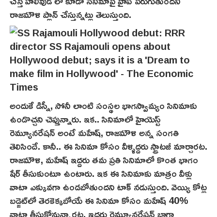
చేస్తే హాలీవుడ్ లో కూడా సినిమాపై హైప్‌ పెరుగుతుందని
రాజమౌళి ప్లాన్ చేస్తున్నట్లు తెలుస్తుంది.
అందుకే డిస్నీ, సోనీ లాంటి సంస్థల భాగస్వామ్యం సినిమాకు
ఉండొచ్చని చెప్తున్నారు. ఇక.. సినిమాలో హైయెస్ట్
రెమ్యూనరేషన్ అంటే మహేష్, రాజమౌళి అన్న సంగతి
తెలిసిందే. కానీ.. ఈ సినిమా కోసం వీళ్ళిద్దరు స్ట్రాటజీ మార్చారట.
రాజమౌళి, మహేష్ ఇద్దరు తమ ప్రతి సినిమాలో కొంత భాగం
షేర్ తీసుకుంటూ ఉంటారు. ఇక ఈ సినిమాకు మాత్రం వీళ్లు
వాటా ఎక్కువగా ఉండబోతుందని టాక్ నడుస్తుంది. వెయ్యి కోట్ల
బడ్జెట్‌లో తెర‌కెక్క‌బోయే ఈ సినిమా కోసం మహేష్ 40%
వాటా తీసుకోనున్నారట. ఇద్దరు రెమ్యూనరేషన్ బాగా