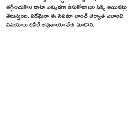
తగ్గించుకొని వాటా ఎక్కువగా తీసుకోవాలని ఫిక్స్ అయినట్లు
తెలుస్తుంది. ఏదేమైనా ఈ సినిమా లాంచ్‌ తర్వాత ఎలాంటి
విషయాలు రివీల్ అవుతాయో వేచి చూడాలి.