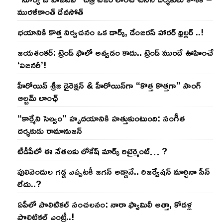
మురళీకాంత్ దేవసోత్
భయానికి కొత్త నిర్వచనం ఒక డార్క్, డేంజరస్ హారర్ థ్రిల్లర్ ..!
జయశంకర్: ట్రెండ్‌ ఫాలో అవ్వడం కాదు.. ట్రెండ్‌ ముందే ఊహించే
‘విజనరీ’!
హీరోయిన్ శ్రీజ డైరెక్ష‌న్ & హీరోయిన్‌గా “కొత్త కొత్తగా” సాంగ్
ఆల్బమ్ లాంఛ్
“కార్మేని సెల్వం” హృదయానికి హత్తుకుంటుంది: సంగీత
దర్శకుడు రామానుజన్
టీడీపీలో ఈ నేత‌ల‌కు లోకేష్ మార్క్ రిటైర్మెంట్‌… ?
పులివెందుల గ‌డ్డ ఎప్ప‌ట‌కీ జ‌గ‌న్ అడ్డానే.. రిజ‌ర్వేష‌న్ మార్చినా సీన్
లేదు..?
ఏపీలో పొలిటిక‌ల్ సంచ‌ల‌నం: నారా ఫ్యామిలీ అత్తా, కోడ‌ళ్ల
పొలిటికల్ ఎంట్రీ..!