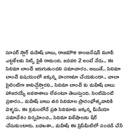
సూపర్ స్టార్ మహేష్ బాబు, రాజమౌళి కాంబినేషన్ మూవీ
ఎట్టకేలకు సెట్స్‌ పైకి రానుంది. జనవరి 2 అంటే నేడు.. ఈ
సినిమా లాంచ్ జరుగుతుందని సమాచారం. అయితే.. సినిమా
లాంచ్ విషయంలో జక్కన్న హంగామా చేయకుండా.. చాలా
సైలెంట్‌గా కానిచ్చేస్తారని.. సినిమా లాంచ్ కు మహేష్ బాబు
హాజరయ్యే అవకాశాలు లేవంటూ తెలుస్తుంది. సెంటిమెంట్
ప్రకారం.. మహేష్ బాబు తన సినిమాల ప్రారంభోత్సవానికి
వెళ్ళ‌డు. ఈ క్రమంలోనే ప్రతి సినిమాకు జక్కన్న మీడియా
సమావేశం నిర్వహించి.. సినిమా విశేషాలను షేర్
చేసుకుంటారు. బహుశా.. మహేష్ ఈ ప్రెస్‌మీట్‌లో సందడి చేసే