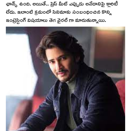
ఛాన్స్ ఉంది. అయితే.. ప్రెస్ మీట్ ఎప్పుడు అనేదానిపై క్లారిటీ
లేదు. ఇలాంటి క్రమంలో సినిమాకు సంబంధించిన కొన్ని
ఇంట్రెస్టింగ్ విషయాలు తెగ వైరల్ గా మారుతున్నాయి.