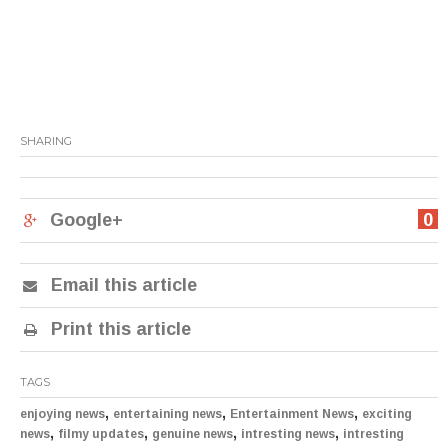
SHARING
Google+
0
Email this article
Print this article
TAGS
,
,
,
enjoying news
entertaining news
Entertainment News
exciting
,
,
,
,
news
filmy updates
genuine news
intresting news
intresting