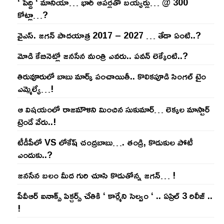
‘ పెద్ది ‘ మానియా… భారీ ఆప‌ర్ల‌తో బ‌య్య‌ర్లు… @ 300
కోట్లా…?
వైఎస్‌. జ‌గ‌న్ పాద‌యాత్ర 2017 – 2027 … తేడా ఏంటి..?
మోడి కేబినెట్లో జ‌నసేన మంత్రి ఎవ‌రు.. ప‌వ‌న్ లెక్కేంటి..?
తిరువూరులో బాబు మార్క్ పంచాయితీ.. కొలిక‌పూడి సింగ‌ల్ టైం
ఎమ్మెల్యే…!
ఆ విష‌యంలో రాజ‌మౌళిని మించిన సుకుమార్‌… లెక్క‌ల మాస్టార్
ట్రెండే వేరు..!
టీడీపీలో VS లోకేష్ చంద్ర‌బాబు…. తండ్రి, కొడుకుల పోటీ
ఎందుకు..?
జ‌న‌సేన బ‌లం మీద గురి చూసి కొడుతోన్న జ‌గ‌న్‌… !
పీవీఆర్ ఐనాక్స్ పిక్చర్స్ చేతికి ‘ కార్మేని సెల్వం ‘ .. ఏప్రిల్ 3 రిలీజ్ ..
!