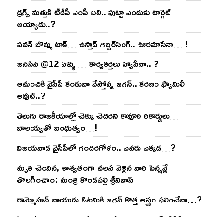
డ్రగ్స్ మత్తుకి టీడీపీ ఎంపీ బలి.. పుట్టా ఎందుకు టార్గెట్
అయ్యాడు..?
ప‌వ‌న్ బొమ్మ టాక్‌… ఉస్తాద్ గ‌బ్బ‌ర్‌సింగ్‌.. ఊర‌మాసేనా… !
జనసేన @12 ఏళ్ళు … కార్యకర్తలు హ్యాపీనా.. ?
ఆమంచికి వైసీపీ కండువా వేస్తోన్న జ‌గ‌న్‌.. క‌ర‌ణం ఫ్యామిలీ
అవుట్‌..?
తెలుగు రాజ‌కీయాల్లో చెక్కు చెద‌ర‌ని కావూరి రికార్డులు…
బాల‌య్యతో బంధుత్వం…!
విజ‌య‌వాడ వైసీపీలో గంద‌ర‌గోళం.. ఎవ‌రు ఎక్క‌డ‌…?
మృతి చెందిన, శాశ్వతంగా వలస వెళ్లిన వారి పెన్ష‌న్లే
తొల‌గించాం: మంత్రి కొండపల్లి శ్రీనివాస్
రామ్మోహ‌న్ నాయుడు ఓట‌మికి జ‌గ‌న్ కొత్త అస్త్రం ఫ‌లించేనా…?