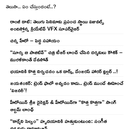
తెలుసా.. ఏం చేస్తుందంటే..?
రాంజీ డాట్: తెలుగు సినిమాకు ప్రపంచ స్థాయి విజువల్స్
అందిస్తోన్న క్రియేటివ్ VFX సూపర్‌వైజర్
చిన్న హీరో – పెద్ద సహాయం
“సూర్య బి పాజిటివ్” చిత్ర టీజర్ లాంచ్ చేసిన‌ దర్శకులు కౌశిక్ –
మురళీకాంత్ దేవసోత్
భయానికి కొత్త నిర్వచనం ఒక డార్క్, డేంజరస్ హారర్ థ్రిల్లర్ ..!
జయశంకర్: ట్రెండ్‌ ఫాలో అవ్వడం కాదు.. ట్రెండ్‌ ముందే ఊహించే
‘విజనరీ’!
హీరోయిన్ శ్రీజ డైరెక్ష‌న్ & హీరోయిన్‌గా “కొత్త కొత్తగా” సాంగ్
ఆల్బమ్ లాంఛ్
“కార్మేని సెల్వం” హృదయానికి హత్తుకుంటుంది: సంగీత
దర్శకుడు రామానుజన్