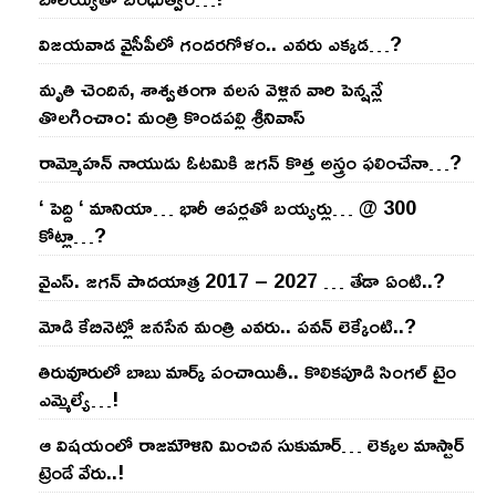
విజ‌య‌వాడ వైసీపీలో గంద‌ర‌గోళం.. ఎవ‌రు ఎక్క‌డ‌…?
మృతి చెందిన, శాశ్వతంగా వలస వెళ్లిన వారి పెన్ష‌న్లే
తొల‌గించాం: మంత్రి కొండపల్లి శ్రీనివాస్
రామ్మోహ‌న్ నాయుడు ఓట‌మికి జ‌గ‌న్ కొత్త అస్త్రం ఫ‌లించేనా…?
‘ పెద్ది ‘ మానియా… భారీ ఆప‌ర్ల‌తో బ‌య్య‌ర్లు… @ 300
కోట్లా…?
వైఎస్‌. జ‌గ‌న్ పాద‌యాత్ర 2017 – 2027 … తేడా ఏంటి..?
మోడి కేబినెట్లో జ‌నసేన మంత్రి ఎవ‌రు.. ప‌వ‌న్ లెక్కేంటి..?
తిరువూరులో బాబు మార్క్ పంచాయితీ.. కొలిక‌పూడి సింగ‌ల్ టైం
ఎమ్మెల్యే…!
ఆ విష‌యంలో రాజ‌మౌళిని మించిన సుకుమార్‌… లెక్క‌ల మాస్టార్
ట్రెండే వేరు..!