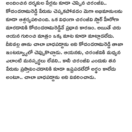
అందించిన దర్శకుల పేర్లను కూడా చెప్పిన చిరంజీవి..
కోదండరామిరెడ్డి పేరును చెప్పకపోవడం మెగా అభిమానులను
కూడా ఆశ్చర్యపరిచింది. ఒక విధంగా చిరంజీవి స్టార్ హీరోగా
మారడానికి కోదండరామిరెడ్డినే ప్రధాన కారణం. అయితే చిరు
ఆయన గురించి మాత్రం ఒక్క మాట కూడా మాట్లాడలేదు.
దీనివల్ల తాను చాలా బాధపడ్డాను అని కోదండరామిరెడ్డి తాజా
ఇంటర్వ్యూలో చెప్పుకొచ్చాడు. ఆయనకు, చిరంజీవికి మధ్యన
ఎలాంటి మనస్పర్ధలు లేవని.. కానీ చిరంజీవి ఎందుకు తన
పేరును ప్రస్తావించడానికి కూడా ఇష్టపడలేదో అర్థం కాలేదు
అంటూ.. చాలా బాధపడ్డాను అని వివరించాడు.