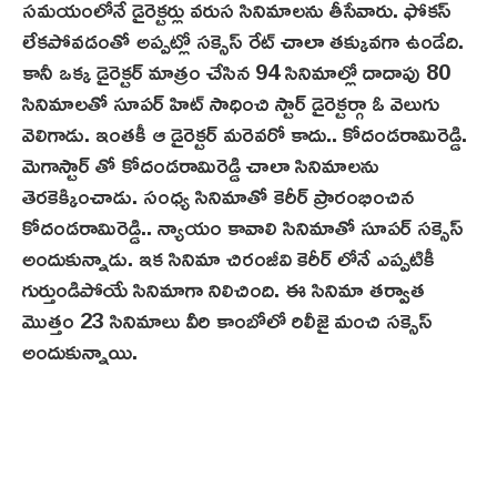
సమయంలోనే డైరెక్టర్లు వరుస సినిమాలను తీసేవారు. ఫోకస్
లేకపోవడంతో అప్పట్లో సక్సెస్ రేట్ చాలా తక్కువగా ఉండేది.
కానీ ఒక్క డైరెక్టర్ మాత్రం చేసిన 94 సినిమాల్లో దాదాపు 80
సినిమాలతో సూపర్ హిట్ సాధించి స్టార్ డైరెక్టర్గా ఓ వెలుగు
వెలిగాడు. ఇంతకీ ఆ డైరెక్టర్ మరెవరో కాదు.. కోదండరామిరెడ్డి.
మెగాస్టార్ తో కోదండరామిరెడ్డి చాలా సినిమాలను
తెరకెక్కించాడు. సంధ్య సినిమాతో కెరీర్ ప్రారంభించిన
కోదండరామిరెడ్డి.. న్యాయం కావాలి సినిమాతో సూపర్ సక్సెస్
అందుకున్నాడు. ఇక సినిమా చిరంజీవి కెరీర్ లోనే ఎప్పటికీ
గుర్తుండిపోయే సినిమాగా నిలిచింది. ఈ సినిమా త‌ర్వాత‌
మొత్తం 23 సినిమాలు వీరి కాంబోలో రిలీజై మంచి సక్సెస్
అందుకున్నాయి.