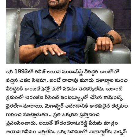
ఇక 1993లో రిలీజ్ అయిన ముఠామేస్త్రి వీరిద్దరి కాంబోలో
వ‌చ్చిన‌ చివరి సినిమా. అంటే దాదాపు మూడు దశాబ్దాల నుంచి
వీరిద్దరికి కాంబినేషన్లో మరో సినిమా తెరకెక్కలేదు. ఇలాంటి
క్రమంలో చిరంజీవి రీసెంట్ ఇంటర్వ్యూలో చేసిన కామెంట్స్
వైరల్‌గా మారాయి. మెగాస్టార్ ఎద‌గడానికి కారకులైన దర్శకుల
గురించి మాట్లాడుతూ.. ప్రతి ఒక్కరిని ప్రస్తావించి
ప్ర‌సంసించాడు. అయితే కోదండరామిరెడ్డి పేరును మాత్రం
ఆయన కనీసం ఎత్తలేదు. ఒక్క సినిమాతో మెగాస్టార్‌కు సక్సెస్