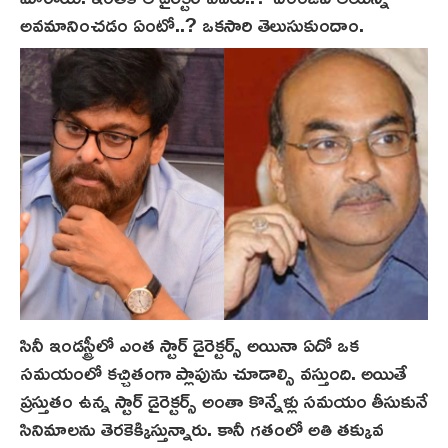
అవమానించడం ఏంటో..? ఒకసారి తెలుసుకుందాం.
సినీ ఇండస్ట్రీలో ఎంత స్టార్ డైరెక్టర్స్ అయినా ఏదో ఒక
సమయంలో కచ్చితంగా ప్లాపును చూడాల్సి వస్తుంది. అయితే
ప్రస్తుతం ఉన్న స్టార్ డైరెక్టర్స్ అంతా కొన్నేళ్లు సమయం తీసుకునే
సినిమాలను తెర‌కెక్కిస్తున్నారు. కానీ గతంలో అతి తక్కువ