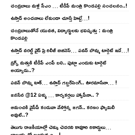
చంద్ర‌బాబు మ‌ళ్లీ సీఎం … టీడీపీ మంత్రి కొండ‌ప‌ల్లి సంచ‌ల‌నం..!
ఉస్తాద్ అంచ‌నాలు లేకుండా చూస్తే హిట్టే…!
చంద్ర‌బాబుతోనే యువ‌త‌, విద్యార్థుల‌కు భ‌విష్య‌త్తు : మంత్రి
కొండ‌ప‌ల్లి
ఉస్తాద్ వ‌ర‌ల్డ్ వైడ్ ప్రి రిలీజ్ బిజినెస్‌… ప‌వ‌న్ బొమ్మ టార్గెట్ ఇదే…!
డ్రగ్స్ మత్తుకి టీడీపీ ఎంపీ బలి.. పుట్టా ఎందుకు టార్గెట్
అయ్యాడు..?
ప‌వ‌న్ బొమ్మ టాక్‌… ఉస్తాద్ గ‌బ్బ‌ర్‌సింగ్‌.. ఊర‌మాసేనా… !
జనసేన @12 ఏళ్ళు … కార్యకర్తలు హ్యాపీనా.. ?
ఆమంచికి వైసీపీ కండువా వేస్తోన్న జ‌గ‌న్‌.. క‌ర‌ణం ఫ్యామిలీ
అవుట్‌..?
తెలుగు రాజ‌కీయాల్లో చెక్కు చెద‌ర‌ని కావూరి రికార్డులు…
బాల‌య్యతో బంధుత్వం…!