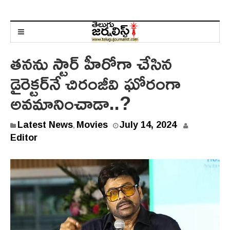
తనను స్టార్ హీరోగా చేసిన
డైరెక్టర్‌నే చిరంజీవి ఘోరంగా
అవమానించాడా..?
J
Latest News
Movies
July 14, 2024
,
u
Editor
l
y
1
4
,
2
0