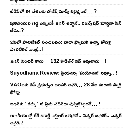
టీడీపీలో ఈ నేత‌ల‌కు లోకేష్ మార్క్ రిటైర్మెంట్‌… ?
పులివెందుల గ‌డ్డ ఎప్ప‌ట‌కీ జ‌గ‌న్ అడ్డానే.. రిజ‌ర్వేష‌న్ మార్చినా సీన్
లేదు..?
ఏపీలో పొలిటిక‌ల్ సంచ‌ల‌నం: నారా ఫ్యామిలీ అత్తా, కోడ‌ళ్ల
పొలిటికల్ ఎంట్రీ..!
జ‌గ‌న్ సెంచ‌రీ కాదు… 132 కొడితేనే విన్ అవుతాడు…!
Suyodhana Review: ప్రియదర్శి ‘సుయోధన’ రివ్యూ.. !
VAOల‌కు ఏపీ ప్ర‌భుత్వం బంప‌ర్ ఆఫ‌ర్‌… 28 వేల మందికి స్మార్ట్
ఫోన్లు
జ‌గ‌న్‌కు ‘ క‌మ్మ ‘ టి ప్రేమ స‌డెన్‌గా పుట్టుకొచ్చిందే… !
రాజ‌కీయాల్లో రేర్ రికార్డ్ ఎన్టీఆర్ ఒక్క‌డిదే.. నెవ్వ‌ర్ బిఫోర్‌.. ఎవ్వ‌ర్
ఆఫ్ట‌ర్‌..!