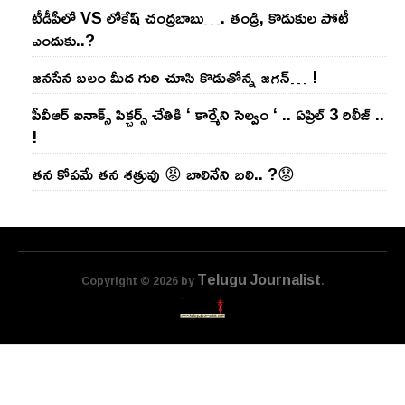
టీడీపీలో VS లోకేష్ చంద్ర‌బాబు…. తండ్రి, కొడుకుల పోటీ
ఎందుకు..?
జ‌న‌సేన బ‌లం మీద గురి చూసి కొడుతోన్న జ‌గ‌న్‌… !
పీవీఆర్ ఐనాక్స్ పిక్చర్స్ చేతికి ‘ కార్మేని సెల్వం ‘ .. ఏప్రిల్ 3 రిలీజ్ ..
!
తన కోపమే తన శత్రువు 😡 బాలినేని బలి.. ?😟
Telugu Journalist
Copyright © 2026 by
.