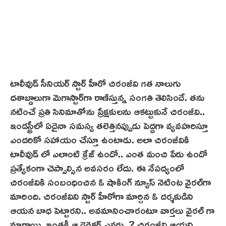
టాలీవుడ్ సీనియర్ స్టార్ హీరో చిరంజీవి గత నాలుగు
దశాబ్దాలుగా మెగాస్టార్‌గా రాణిస్తున్న సంగతి తెలిసిందే. తను
నటించే ప్రతి సినిమాతోను ప్రేక్షకులను ఆకట్టుకునే చిరంజీవి..
ఇండస్ట్రీలో ఏదైనా సమస్య తలెత్తినప్పుడు పెద్దగా వ్యవహరిస్తూ
ఎందరికో సహాయం చేస్తూ ఉంటాడు. అలా చిరంజీవికి
టాలీవుడ్ లో ఎలాంటి క్రేజ్ ఉందో.. ఎంత మంచి పేరు ఉందో
ప్రత్యేకంగా చెప్పాల్సిన అవసరం లేదు. ఈ నేప‌ద్యంలో
చిరంజీవికి సంబంధించిన ఓ షాకింగ్ న్యూస్ నెటింట వైరల్‌గా
మారింది. చిరంజీవిని స్టార్ హీరోగా మార్చిన ఓ దర్శకుడిని
ఆయన బాధ పెట్టారని.. అవమానించారంటూ వార్తలు వైరల్ గా
మారాయి. ఇంతకీ ఆ డైరెక్టర్ ఎవరు..? చిరంజీవి ఆయన్ని