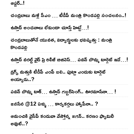
ఆఫ్ట‌ర్‌..!
చంద్ర‌బాబు మ‌ళ్లీ సీఎం … టీడీపీ మంత్రి కొండ‌ప‌ల్లి సంచ‌ల‌నం..!
ఉస్తాద్ అంచ‌నాలు లేకుండా చూస్తే హిట్టే…!
చంద్ర‌బాబుతోనే యువ‌త‌, విద్యార్థుల‌కు భ‌విష్య‌త్తు : మంత్రి
కొండ‌ప‌ల్లి
ఉస్తాద్ వ‌ర‌ల్డ్ వైడ్ ప్రి రిలీజ్ బిజినెస్‌… ప‌వ‌న్ బొమ్మ టార్గెట్ ఇదే…!
డ్రగ్స్ మత్తుకి టీడీపీ ఎంపీ బలి.. పుట్టా ఎందుకు టార్గెట్
అయ్యాడు..?
ప‌వ‌న్ బొమ్మ టాక్‌… ఉస్తాద్ గ‌బ్బ‌ర్‌సింగ్‌.. ఊర‌మాసేనా… !
జనసేన @12 ఏళ్ళు … కార్యకర్తలు హ్యాపీనా.. ?
ఆమంచికి వైసీపీ కండువా వేస్తోన్న జ‌గ‌న్‌.. క‌ర‌ణం ఫ్యామిలీ
అవుట్‌..?