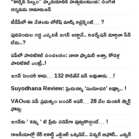
“కార్మేని సెల్వం” హృదయానికి హత్తుకుంటుంది: సంగీత
దర్శకుడు రామానుజన్
టీడీపీలో ఈ నేత‌ల‌కు లోకేష్ మార్క్ రిటైర్మెంట్‌… ?
పులివెందుల గ‌డ్డ ఎప్ప‌ట‌కీ జ‌గ‌న్ అడ్డానే.. రిజ‌ర్వేష‌న్ మార్చినా సీన్
లేదు..?
ఏపీలో పొలిటిక‌ల్ సంచ‌ల‌నం: నారా ఫ్యామిలీ అత్తా, కోడ‌ళ్ల
పొలిటికల్ ఎంట్రీ..!
జ‌గ‌న్ సెంచ‌రీ కాదు… 132 కొడితేనే విన్ అవుతాడు…!
Suyodhana Review: ప్రియదర్శి ‘సుయోధన’ రివ్యూ.. !
VAOల‌కు ఏపీ ప్ర‌భుత్వం బంప‌ర్ ఆఫ‌ర్‌… 28 వేల మందికి స్మార్ట్
ఫోన్లు
జ‌గ‌న్‌కు ‘ క‌మ్మ ‘ టి ప్రేమ స‌డెన్‌గా పుట్టుకొచ్చిందే… !
రాజ‌కీయాల్లో రేర్ రికార్డ్ ఎన్టీఆర్ ఒక్క‌డిదే.. నెవ్వ‌ర్ బిఫోర్‌.. ఎవ్వ‌ర్