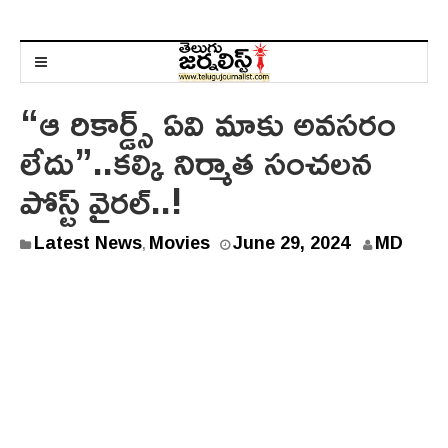
“ఆ రికార్డ్స్ ఏవి మాకు అవసరం
లేదు”..కల్కి నిర్మాత సంచలన
పోస్ట్ వైరల్..!
J
Latest News
Movies
June 29, 2024
MD
,
u
n
e
2
9
,
2
0