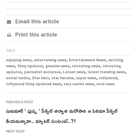
Email this article
Print this article
TAGS
,
,
,
enjoying news
entertaining news
Entertainment News
exciting
,
,
,
,
news
filmy updates
genuine news
intresting news
intresting
,
,
,
,
updates
journalist excluisve
Latest news
latest trending news
,
,
,
,
,
social media
Star hero
star heroine
super news
tollywood
,
,
tollywood filmy updated news
very useful news
viral news
Post
సుకుమార్ ‘ పుష్ప ‘ సీక్వెల్ తర్వాత మరోసారి ఆ సినిమా సీక్వెల్
navigation
తీయనున్నాడా.. మ్యాటర్ ఏంటంటే..?!