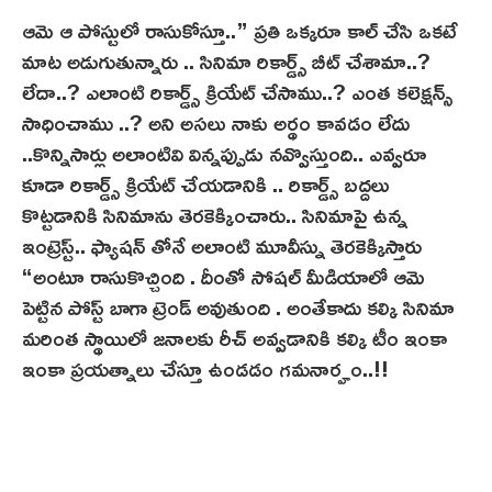
ఆమె ఆ పోస్టులో రాసుకోస్తూ..” ప్రతి ఒక్కరూ కాల్ చేసి ఒకటే
మాట అడుగుతున్నారు .. సినిమా రికార్డ్స్ బీట్ చేశామా..?
లేదా..? ఎలాంటి రికార్డ్స్ క్రియేట్ చేసాము..? ఎంత కలెక్షన్స్
సాధించాము ..? అని అసలు నాకు అర్థం కావడం లేదు
..కొన్నిసార్లు అలాంటివి విన్నప్పుడు నవ్వొస్తుంది.. ఎవ్వరూ
కూడా రికార్డ్స్ క్రియేట్ చేయడానికి .. రికార్డ్స్ బద్దలు
కొట్టడానికి సినిమాను తెరకెక్కించారు.. సినిమాపై ఉన్న
ఇంట్రెస్ట్.. ఫ్యాషన్ తోనే అలాంటి మూవీస్ను తెరకెక్కిస్తారు
“అంటూ రాసుకొచ్చింది . దీంతో సోషల్ మీడియాలో ఆమె
పెట్టిన పోస్ట్ బాగా ట్రెండ్ అవుతుంది . అంతేకాదు కల్కి సినిమా
మరింత స్థాయిలో జనాలకు రీచ్ అవ్వడానికి కల్కి టీం ఇంకా
ఇంకా ప్రయత్నాలు చేస్తూ ఉండడం గమనార్హం..!!