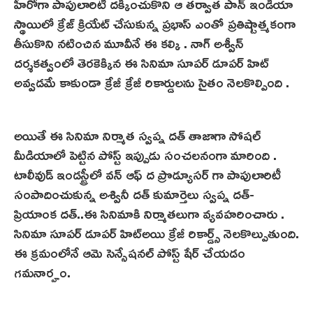
హీరోగా పాపులారిటీ దక్కించుకొని ఆ తర్వాత పాన్ ఇండియా
స్థాయిలో క్రేజ్ క్రియేట్ చేసుకున్న ప్రభాస్ ఎంతో ప్రతిష్టాత్మకంగా
తీసుకొని నటించిన మూవీనే ఈ కల్కి . నాగ్ అశ్వీన్
దర్శకత్వంలో తెరకెక్కిన ఈ సినిమా సూపర్ డూపర్ హిట్
అవ్వడమే కాకుండా క్రేజీ క్రేజీ రికార్డులను సైతం నెలకొల్పింది .
అయితే ఈ సినిమా నిర్మాత స్వప్న దత్ తాజాగా సోషల్
మీడియాలో పెట్టిన పోస్ట్ ఇప్పుడు సంచలనంగా మారింది .
టాలీవుడ్ ఇండస్ట్రీలో వన్ ఆఫ్ ద ప్రొడ్యూసర్ గా పాపులారిటీ
సంపాదించుకున్న అశ్వినీ దత్ కుమార్తెలు స్వప్న దత్-
ప్రియాంక దత్..ఈ సినిమాకి నిర్మాతలుగా వ్యవహరించారు .
సినిమా సూపర్ డూపర్ హిట్అయి క్రేజీ రికార్డ్స్ నెలకొల్పుతుంది.
ఈ క్రమంలోనే ఆమె సెన్సేషనల్ పోస్ట్ షేర్ చేయడం
గమనార్హం.