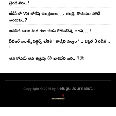
ట్రెండే వేరు..!
టీడీపీలో VS లోకేష్ చంద్ర‌బాబు…. తండ్రి, కొడుకుల పోటీ
ఎందుకు..?
జ‌న‌సేన బ‌లం మీద గురి చూసి కొడుతోన్న జ‌గ‌న్‌… !
పీవీఆర్ ఐనాక్స్ పిక్చర్స్ చేతికి ‘ కార్మేని సెల్వం ‘ .. ఏప్రిల్ 3 రిలీజ్ ..
!
తన కోపమే తన శత్రువు 😡 బాలినేని బలి.. ?😟
Telugu Journalist
Copyright © 2026 by
.