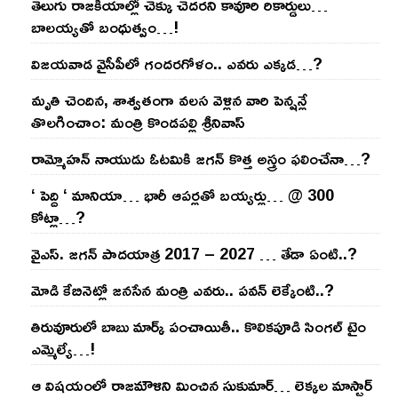
తెలుగు రాజ‌కీయాల్లో చెక్కు చెద‌ర‌ని కావూరి రికార్డులు…
బాల‌య్యతో బంధుత్వం…!
విజ‌య‌వాడ వైసీపీలో గంద‌ర‌గోళం.. ఎవ‌రు ఎక్క‌డ‌…?
మృతి చెందిన, శాశ్వతంగా వలస వెళ్లిన వారి పెన్ష‌న్లే
తొల‌గించాం: మంత్రి కొండపల్లి శ్రీనివాస్
రామ్మోహ‌న్ నాయుడు ఓట‌మికి జ‌గ‌న్ కొత్త అస్త్రం ఫ‌లించేనా…?
‘ పెద్ది ‘ మానియా… భారీ ఆప‌ర్ల‌తో బ‌య్య‌ర్లు… @ 300
కోట్లా…?
వైఎస్‌. జ‌గ‌న్ పాద‌యాత్ర 2017 – 2027 … తేడా ఏంటి..?
మోడి కేబినెట్లో జ‌నసేన మంత్రి ఎవ‌రు.. ప‌వ‌న్ లెక్కేంటి..?
తిరువూరులో బాబు మార్క్ పంచాయితీ.. కొలిక‌పూడి సింగ‌ల్ టైం
ఎమ్మెల్యే…!
ఆ విష‌యంలో రాజ‌మౌళిని మించిన సుకుమార్‌… లెక్క‌ల మాస్టార్