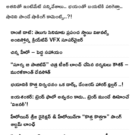
అతనితో ఇంటిమేట్ సన్నివేశాలు.. భయంతో బయటికి పరిగెత్తా..
షాలిని పాండే షాకింగ్ కామెంట్స్..?!
రాంజీ డాట్: తెలుగు సినిమాకు ప్రపంచ స్థాయి విజువల్స్
అందిస్తోన్న క్రియేటివ్ VFX సూపర్‌వైజర్
చిన్న హీరో – పెద్ద సహాయం
“సూర్య బి పాజిటివ్” చిత్ర టీజర్ లాంచ్ చేసిన‌ దర్శకులు కౌశిక్ –
మురళీకాంత్ దేవసోత్
భయానికి కొత్త నిర్వచనం ఒక డార్క్, డేంజరస్ హారర్ థ్రిల్లర్ ..!
జయశంకర్: ట్రెండ్‌ ఫాలో అవ్వడం కాదు.. ట్రెండ్‌ ముందే ఊహించే
‘విజనరీ’!
హీరోయిన్ శ్రీజ డైరెక్ష‌న్ & హీరోయిన్‌గా “కొత్త కొత్తగా” సాంగ్
ఆల్బమ్ లాంఛ్