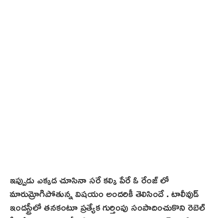
2
4
ఇప్పుడు ఎక్కడ చూసినా సరే కల్కి పేరే ఓ రేంజ్ లో
మారుమ్రోగిపోతున్న విషయం అందరికీ తెలిసిందే . టాలీవుడ్
ఇండస్ట్రీలో తనకంటూ ప్రత్యేక గుర్తింపు సంపాదించుకొని రెబెల్