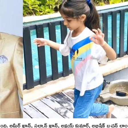
ి. అమీర్ ఖాన్‌, సల్మాన్ ఖాన్, అక్షయ్ కుమార్, అభిషేక్ బచ్చన్ లాం