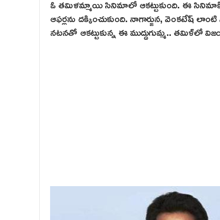
ఓ తమిళమ్మాయి సినిమాలో ఆకట్టుకుంది. ఈ సినిమాకి ఉ
ఆఫర్లను దక్కించుకుంది. నాగార్జున, వెంకటేష్ లాంటి స
నటనతో ఆకట్టుకున్న ఈ ముద్దుగుమ్మ.. తమిళ్‌లో విజ