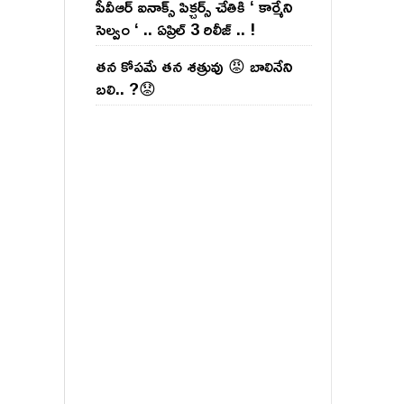
పీవీఆర్ ఐనాక్స్ పిక్చర్స్ చేతికి ‘ కార్మేని
సెల్వం ‘ .. ఏప్రిల్ 3 రిలీజ్ .. !
తన కోపమే తన శత్రువు 😡 బాలినేని
బలి.. ?😟