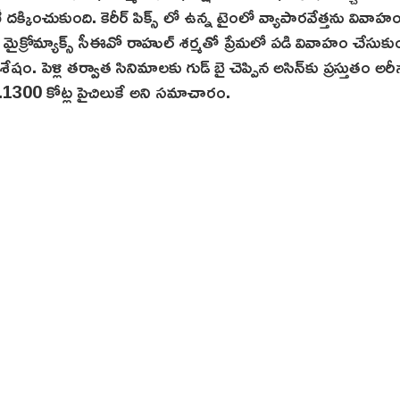
ీ దక్కించుకుంది. కెరీర్ పిక్స్ లో ఉన్న టైంలో వ్యాపారవేత్తను వివాహ
ైక్రోమ్యాక్స్ సీఈవో రాహుల్ శర్మతో ప్రేమలో పడి వివాహం చేసుకుం
. పెళ్లి తర్వాత సినిమాలకు గుడ్ బై చెప్పిన అసిన్‌కు ప్రస్తుతం అర
 రూ.1300 కోట్ల పైచిలుకే అని సమాచారం.