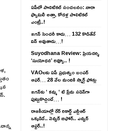
ఏపీలో పొలిటిక‌ల్ సంచ‌ల‌నం: నారా
ఫ్యామిలీ అత్తా, కోడ‌ళ్ల పొలిటికల్
ఎంట్రీ..!
జ‌గ‌న్ సెంచ‌రీ కాదు… 132 కొడితేనే
విన్ అవుతాడు…!
Suyodhana Review: ప్రియదర్శి
‘సుయోధన’ రివ్యూ.. !
ాళ,
VAOల‌కు ఏపీ ప్ర‌భుత్వం బంప‌ర్
్తుతం
ఆఫ‌ర్‌… 28 వేల మందికి స్మార్ట్ ఫోన్లు
కువ
జ‌గ‌న్‌కు ‘ క‌మ్మ ‘ టి ప్రేమ స‌డెన్‌గా
న్.
పుట్టుకొచ్చిందే… !
రాజ‌కీయాల్లో రేర్ రికార్డ్ ఎన్టీఆర్
ఒక్క‌డిదే.. నెవ్వ‌ర్ బిఫోర్‌.. ఎవ్వ‌ర్
నాన్న
ఆఫ్ట‌ర్‌..!