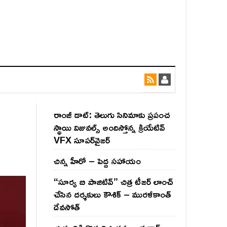
రాంజీ డాట్: తెలుగు సినిమాకు ప్రపంచ
స్థాయి విజువల్స్ అందిస్తోన్న క్రియేటివ్
VFX సూపర్‌వైజర్
చిన్న హీరో – పెద్ద సహాయం
“సూర్య బి పాజిటివ్” చిత్ర టీజర్ లాంచ్
చేసిన‌ దర్శకులు కౌశిక్ – మురళీకాంత్
దేవసోత్