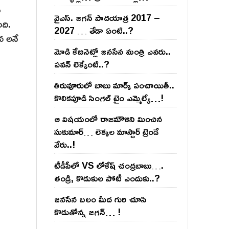
ం
వైఎస్‌. జ‌గ‌న్ పాద‌యాత్ర 2017 –
ది.
2027 … తేడా ఏంటి..?
ీన అనే
మోడి కేబినెట్లో జ‌నసేన మంత్రి ఎవ‌రు..
ప‌వ‌న్ లెక్కేంటి..?
తిరువూరులో బాబు మార్క్ పంచాయితీ..
కొలిక‌పూడి సింగ‌ల్ టైం ఎమ్మెల్యే…!
ఆ విష‌యంలో రాజ‌మౌళిని మించిన
సుకుమార్‌… లెక్క‌ల మాస్టార్ ట్రెండే
వేరు..!
టీడీపీలో VS లోకేష్ చంద్ర‌బాబు….
తండ్రి, కొడుకుల పోటీ ఎందుకు..?
జ‌న‌సేన బ‌లం మీద గురి చూసి
కొడుతోన్న జ‌గ‌న్‌… !