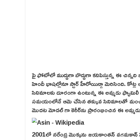
పై ఫోటోలో ముద్దుగా బొద్దుగా కనిపిస్తున్న ఈ చిన
హిందీ భాషల్లోనూ స్టార్ హీరోయిన్గా మెరిసింది. కోట్ల ఆ
సినిమాలకు దూరంగా ఉంటున్న ఈ అమ్మడు ఫ్యామిలీ లైఫ్ 
సమయంలోనే ఆమె చేసిన తక్కువ సినిమాలతో మంచి క
మొదట మోడల్ గా కెరీర్‌ను ప్రారంభించిన ఈ అమ్మడు.
2001లో నరేంద్ర మొక్కను జయకాంతన్ వగమకాన్ సిని