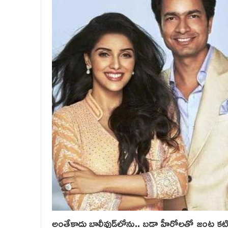
అంతేకాదు బాలీవుడ్‌లోను.. బడా హీరోలతో జంట కట్టింద