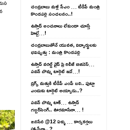
వరుస
చంద్ర‌బాబు మ‌ళ్లీ సీఎం … టీడీపీ మంత్రి
ైన
కొండ‌ప‌ల్లి సంచ‌ల‌నం..!
ఉస్తాద్ అంచ‌నాలు లేకుండా చూస్తే
హిట్టే…!
చంద్ర‌బాబుతోనే యువ‌త‌, విద్యార్థుల‌కు
భ‌విష్య‌త్తు : మంత్రి కొండ‌ప‌ల్లి
ఉస్తాద్ వ‌ర‌ల్డ్ వైడ్ ప్రి రిలీజ్ బిజినెస్‌…
ప‌వ‌న్ బొమ్మ టార్గెట్ ఇదే…!
డ్రగ్స్ మత్తుకి టీడీపీ ఎంపీ బలి.. పుట్టా
ఎందుకు టార్గెట్ అయ్యాడు..?
ప‌వ‌న్ బొమ్మ టాక్‌… ఉస్తాద్
గ‌బ్బ‌ర్‌సింగ్‌.. ఊర‌మాసేనా… !
జనసేన @12 ఏళ్ళు … కార్యకర్తలు
హ్యాపీనా.. ?