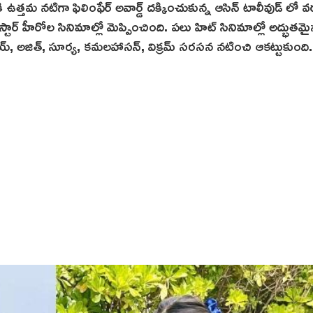
త్తమ నటిగా ఫిలింఫేర్ అవార్డ్‌ దక్కించుకున్న ఆసిన్ టాలీవుడ్ లో 
్టార్ హీరోల సినిమాల్లో మెప్పించింది. పలు హిట్ సినిమాల్లో అద్భుతమ
య్‌, అజిత్, సూర్య, కమలహాసన్, విక్రమ్ సరసన నటించి ఆకట్టుకుంది.