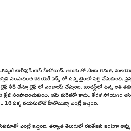
్నది ఒకప్పటి టాలీవుడ్ టాప్ హీరోయిన్. తెలుగు తో పాటు తమిళ, మలయ
స్తిని సంపాదించి కెరియర్ పిక్స్ లో ఉన్న టైంలో పెళ్లి చేసుకుంది. ప్రస
లీడ్ చేస్తూ లైఫ్ లో ఎంజాయ్ చేస్తుంది. ఇండస్ట్రీలో ఉన్న అతి తక్
్రేజ్ సంపాదించుకుంది. ఆమె మరెవరో కాదు.. కేరళ సోయగం ఆసి
. 16 ఏళ్ళ వయసులోనే హీరోయిన్గా ఎంట్రీ ఇచ్చింది.
మాతో ఎంట్రీ ఇచ్చింది. తర్వాత తెలుగులో రవితేజకు జంటగా అమ్మ 