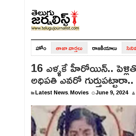
హోం
తాజా వార్తలు
రాజ‌కీయాలు
సిన
16 ఎళ్ళకే హీరోయిన్.. పెళ్ల
అధిపతి ఎవరో గుర్తుపట్టారా..
Latest News
Movies
June 9, 2024
,