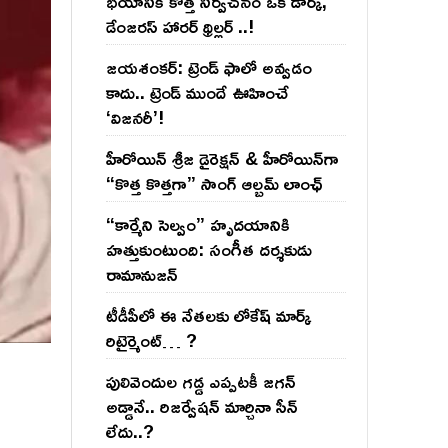
భయానికి కొత్త నిర్వచనం ఒక డార్క్,
డేంజరస్ హారర్ థ్రిల్లర్ ..!
జయశంకర్: ట్రెండ్‌ ఫాలో అవ్వడం
కాదు.. ట్రెండ్‌ ముందే ఊహించే
‘విజనరీ’!
హీరోయిన్ శ్రీజ డైరెక్ష‌న్ & హీరోయిన్‌గా
“కొత్త కొత్తగా” సాంగ్ ఆల్బమ్ లాంఛ్
“కార్మేని సెల్వం” హృదయానికి
హత్తుకుంటుంది: సంగీత దర్శకుడు
రామానుజన్
టీడీపీలో ఈ నేత‌ల‌కు లోకేష్ మార్క్
రిటైర్మెంట్‌… ?
పులివెందుల గ‌డ్డ ఎప్ప‌ట‌కీ జ‌గ‌న్
అడ్డానే.. రిజ‌ర్వేష‌న్ మార్చినా సీన్
లేదు..?