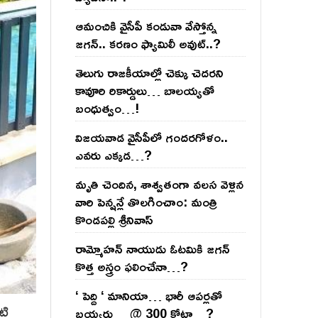
ఆమంచికి వైసీపీ కండువా వేస్తోన్న
జ‌గ‌న్‌.. క‌ర‌ణం ఫ్యామిలీ అవుట్‌..?
తెలుగు రాజ‌కీయాల్లో చెక్కు చెద‌ర‌ని
కావూరి రికార్డులు… బాల‌య్యతో
బంధుత్వం…!
విజ‌య‌వాడ వైసీపీలో గంద‌ర‌గోళం..
ఎవ‌రు ఎక్క‌డ‌…?
మృతి చెందిన, శాశ్వతంగా వలస వెళ్లిన
వారి పెన్ష‌న్లే తొల‌గించాం: మంత్రి
కొండపల్లి శ్రీనివాస్
రామ్మోహ‌న్ నాయుడు ఓట‌మికి జ‌గ‌న్
కొత్త అస్త్రం ఫ‌లించేనా…?
‘ పెద్ది ‘ మానియా… భారీ ఆప‌ర్ల‌తో
టి
బ‌య్య‌ర్లు… @ 300 కోట్లా…?