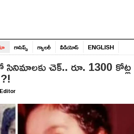
ిమా
గాసిప్స్‌
గ్యాల‌రీ
వీడియోస్‌
ENGLISH
ితో సినిమాలకు చెక్.. రూ. 1300 కోట్ల
 ?!
Editor