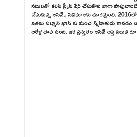
నటులతో కలిసి స్క్రీన్ షేర్ చేసుకొని బాగా పాపులారిట
చేసుకున్న అసిన్.. సినిమాలకు దూరమైంది. 2016లో మ
ఇతను సల్మాన్ ఖాన్ కు మంచి స్నేహితుడు కావడం విశేషం
ఆరేళ్ల పాప ఉంది. ఇక ప్రస్తుతం ఆసిన్ ఆస్తి విలువ