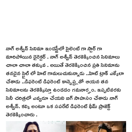
నాగ్ అశ్వీన్ సినిమా ఇండస్ట్రీలో సైలెంట్ గా స్టార్ గా
మారిపోయిన డైరెక్టర్ . నాగ్ అశ్వీన్ తెరకెక్కించిన సినిమాలు
చాలా చాలా తక్కువ . అయితే తెరకెక్కించిన ప్రతి సినిమాను
తనదైన స్టైల్ లో హిట్ గామలుచుకున్నాడు ..హిట్ ట్రాక్ ఎక్కేలా
చేశాడు ..డిఫరెంట్ డిఫరెంట్ కాన్సెప్ట్లతో ఆయన తన
సినిమాలను తెరకెక్కిస్తూ ఉండడం గమనార్హం. ఇప్పటివరకు
సినీ చరిత్రలో ఎవ్వరూ చేయని బిగ్ సాహసం చేశాడు నాగ్
అశ్వీన్. కల్కి అంటూ ఒక సపరేట్ డిఫరెంట్ థీమ్ ప్రాజెక్ట్
తెరకెక్కించారు .