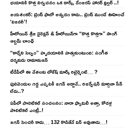
భయానికి కొత్త నిర్వచనం ఒక డార్క్, డేంజరస్ హారర్ థ్రిల్లర్ ..!
జయశంకర్: ట్రెండ్‌ ఫాలో అవ్వడం కాదు.. ట్రెండ్‌ ముందే ఊహించే
‘విజనరీ’!
హీరోయిన్ శ్రీజ డైరెక్ష‌న్ & హీరోయిన్‌గా “కొత్త కొత్తగా” సాంగ్
ఆల్బమ్ లాంఛ్
“కార్మేని సెల్వం” హృదయానికి హత్తుకుంటుంది: సంగీత
దర్శకుడు రామానుజన్
టీడీపీలో ఈ నేత‌ల‌కు లోకేష్ మార్క్ రిటైర్మెంట్‌… ?
పులివెందుల గ‌డ్డ ఎప్ప‌ట‌కీ జ‌గ‌న్ అడ్డానే.. రిజ‌ర్వేష‌న్ మార్చినా సీన్
లేదు..?
ఏపీలో పొలిటిక‌ల్ సంచ‌ల‌నం: నారా ఫ్యామిలీ అత్తా, కోడ‌ళ్ల
పొలిటికల్ ఎంట్రీ..!
జ‌గ‌న్ సెంచ‌రీ కాదు… 132 కొడితేనే విన్ అవుతాడు…!