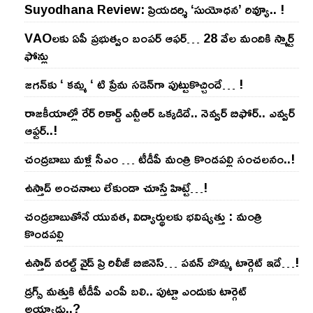
Suyodhana Review: ప్రియదర్శి ‘సుయోధన’ రివ్యూ.. !
VAOల‌కు ఏపీ ప్ర‌భుత్వం బంప‌ర్ ఆఫ‌ర్‌… 28 వేల మందికి స్మార్ట్
ఫోన్లు
జ‌గ‌న్‌కు ‘ క‌మ్మ ‘ టి ప్రేమ స‌డెన్‌గా పుట్టుకొచ్చిందే… !
రాజ‌కీయాల్లో రేర్ రికార్డ్ ఎన్టీఆర్ ఒక్క‌డిదే.. నెవ్వ‌ర్ బిఫోర్‌.. ఎవ్వ‌ర్
ఆఫ్ట‌ర్‌..!
చంద్ర‌బాబు మ‌ళ్లీ సీఎం … టీడీపీ మంత్రి కొండ‌ప‌ల్లి సంచ‌ల‌నం..!
ఉస్తాద్ అంచ‌నాలు లేకుండా చూస్తే హిట్టే…!
చంద్ర‌బాబుతోనే యువ‌త‌, విద్యార్థుల‌కు భ‌విష్య‌త్తు : మంత్రి
కొండ‌ప‌ల్లి
ఉస్తాద్ వ‌ర‌ల్డ్ వైడ్ ప్రి రిలీజ్ బిజినెస్‌… ప‌వ‌న్ బొమ్మ టార్గెట్ ఇదే…!
డ్రగ్స్ మత్తుకి టీడీపీ ఎంపీ బలి.. పుట్టా ఎందుకు టార్గెట్
అయ్యాడు..?