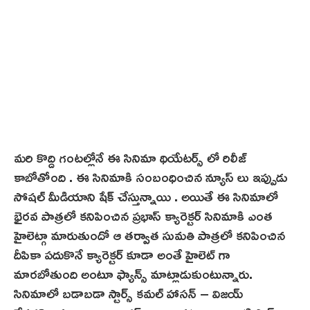
మరి కొద్ది గంటల్లోనే ఈ సినిమా థియేటర్స్ లో రిలీజ్
కాబోతోంది . ఈ సినిమాకి సంబంధించిన న్యూస్ లు ఇప్పుడు
సోషల్ మీడియాని షేక్ చేస్తున్నాయి . అయితే ఈ సినిమాలో
భైరవ పాత్రలో కనిపించిన ప్రభాస్ క్యారెక్టర్ సినిమాకి ఎంత
హైలెట్గా మారుతుందో ఆ తర్వాత సుమతి పాత్రలో కనిపించిన
దీపికా పదుకొనే క్యారెక్టర్ కూడా అంతే హైలెట్ గా
మారబోతుంది అంటూ ఫ్యాన్స్ మాట్లాడుకుంటున్నారు.
సినిమాలో బడాబడా స్టార్స్ కమల్ హాసన్ – విజయ్