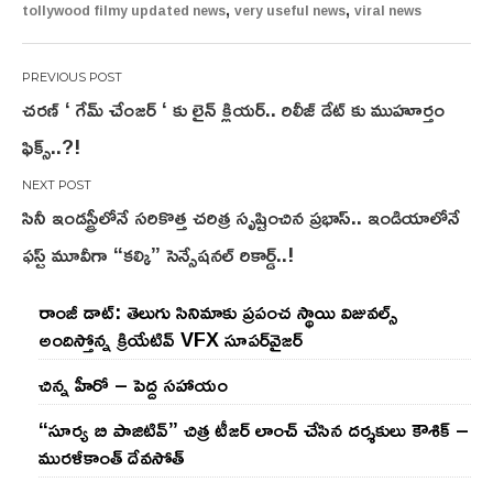
,
,
tollywood filmy updated news
very useful news
viral news
Post
చరణ్ ‘ గేమ్ చేంజర్ ‘ కు లైన్ క్లియర్.. రిలీజ్ డేట్ కు ముహూర్తం
navigation
ఫిక్స్..?!
సినీ ఇండస్ట్రీలోనే సరికొత్త చరిత్ర సృష్టించిన ప్రభాస్.. ఇండియాలోనే
ఫస్ట్ మూవీగా “కల్కి” సెన్సేషనల్ రికార్డ్..!
రాంజీ డాట్: తెలుగు సినిమాకు ప్రపంచ స్థాయి విజువల్స్
అందిస్తోన్న క్రియేటివ్ VFX సూపర్‌వైజర్
చిన్న హీరో – పెద్ద సహాయం
“సూర్య బి పాజిటివ్” చిత్ర టీజర్ లాంచ్ చేసిన‌ దర్శకులు కౌశిక్ –
మురళీకాంత్ దేవసోత్