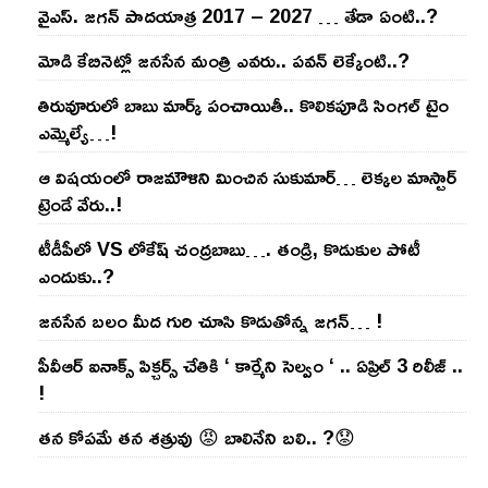
వైఎస్‌. జ‌గ‌న్ పాద‌యాత్ర 2017 – 2027 … తేడా ఏంటి..?
మోడి కేబినెట్లో జ‌నసేన మంత్రి ఎవ‌రు.. ప‌వ‌న్ లెక్కేంటి..?
తిరువూరులో బాబు మార్క్ పంచాయితీ.. కొలిక‌పూడి సింగ‌ల్ టైం
ఎమ్మెల్యే…!
ఆ విష‌యంలో రాజ‌మౌళిని మించిన సుకుమార్‌… లెక్క‌ల మాస్టార్
ట్రెండే వేరు..!
టీడీపీలో VS లోకేష్ చంద్ర‌బాబు…. తండ్రి, కొడుకుల పోటీ
ఎందుకు..?
జ‌న‌సేన బ‌లం మీద గురి చూసి కొడుతోన్న జ‌గ‌న్‌… !
పీవీఆర్ ఐనాక్స్ పిక్చర్స్ చేతికి ‘ కార్మేని సెల్వం ‘ .. ఏప్రిల్ 3 రిలీజ్ ..
!
తన కోపమే తన శత్రువు 😡 బాలినేని బలి.. ?😟