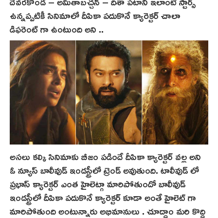
దేవరకొండ – అమితాబచ్చన్ – దిశా పటాని ఇలాంటి స్టార్స్
ఉన్నప్పటికీ సినిమాలో దీపికా పదుకొనే క్యారెక్టర్ చాలా
డిఫరెంట్ గా ఉంటుంది అని ..
అసలు కల్కి సినిమాకు బీజం పడిందే దీపికా క్యారెక్టర్ వల్ల అని
ఓ న్యూస్ బాలీవుడ్ ఇండస్ట్రీలో ట్రెండ్ అవుతుంది. టాలీవుడ్ లో
ప్రభాస్ క్యారెక్టర్ ఎంత హైలెట్గా మారిపోతుందో బాలీవుడ్
ఇండస్ట్రీలో దీపికా పదుకొనే క్యారెక్టర్ కూడా అంతే హైలెట్ గా
మారిపోతుంది అంటున్నారు అభిమానులు . చూద్దాం మరి కొద్ది