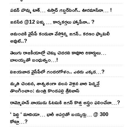
ప‌వ‌న్ బొమ్మ టాక్‌… ఉస్తాద్ గ‌బ్బ‌ర్‌సింగ్‌.. ఊర‌మాసేనా… !
జనసేన @12 ఏళ్ళు … కార్యకర్తలు హ్యాపీనా.. ?
ఆమంచికి వైసీపీ కండువా వేస్తోన్న జ‌గ‌న్‌.. క‌ర‌ణం ఫ్యామిలీ
అవుట్‌..?
తెలుగు రాజ‌కీయాల్లో చెక్కు చెద‌ర‌ని కావూరి రికార్డులు…
బాల‌య్యతో బంధుత్వం…!
విజ‌య‌వాడ వైసీపీలో గంద‌ర‌గోళం.. ఎవ‌రు ఎక్క‌డ‌…?
మృతి చెందిన, శాశ్వతంగా వలస వెళ్లిన వారి పెన్ష‌న్లే
తొల‌గించాం: మంత్రి కొండపల్లి శ్రీనివాస్
రామ్మోహ‌న్ నాయుడు ఓట‌మికి జ‌గ‌న్ కొత్త అస్త్రం ఫ‌లించేనా…?
‘ పెద్ది ‘ మానియా… భారీ ఆప‌ర్ల‌తో బ‌య్య‌ర్లు… @ 300
కోట్లా…?