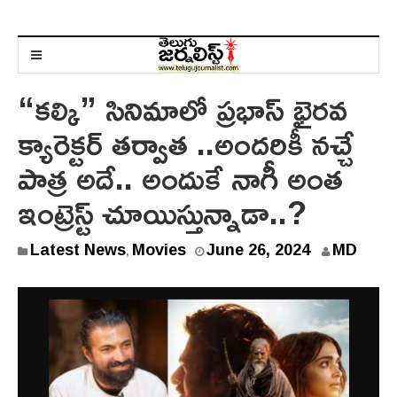
“కల్కి” సినిమాలో ప్రభాస్ భైరవ
క్యారెక్టర్ తర్వాత ..అందరికీ నచ్చే
పాత్ర అదే.. అందుకే నాగీ అంత
ఇంట్రెస్ట్ చూయిస్తున్నాడా..?
J
Latest News
Movies
June 26, 2024
MD
,
u
n
e
2
6
,