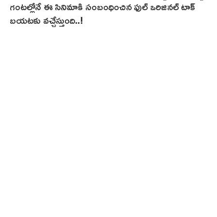
గంటల్లోనే ఈ సినిమాకి సంబంధించిన ఫుల్ ఒరిజినల్ టాక్
బయటకు వచ్చేస్తుంది..!