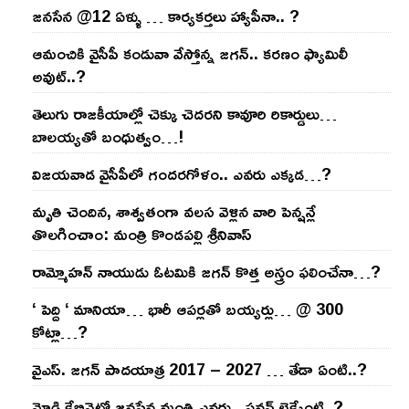
జనసేన @12 ఏళ్ళు … కార్యకర్తలు హ్యాపీనా.. ?
ఆమంచికి వైసీపీ కండువా వేస్తోన్న జ‌గ‌న్‌.. క‌ర‌ణం ఫ్యామిలీ
అవుట్‌..?
తెలుగు రాజ‌కీయాల్లో చెక్కు చెద‌ర‌ని కావూరి రికార్డులు…
బాల‌య్యతో బంధుత్వం…!
విజ‌య‌వాడ వైసీపీలో గంద‌ర‌గోళం.. ఎవ‌రు ఎక్క‌డ‌…?
మృతి చెందిన, శాశ్వతంగా వలస వెళ్లిన వారి పెన్ష‌న్లే
తొల‌గించాం: మంత్రి కొండపల్లి శ్రీనివాస్
రామ్మోహ‌న్ నాయుడు ఓట‌మికి జ‌గ‌న్ కొత్త అస్త్రం ఫ‌లించేనా…?
‘ పెద్ది ‘ మానియా… భారీ ఆప‌ర్ల‌తో బ‌య్య‌ర్లు… @ 300
కోట్లా…?
వైఎస్‌. జ‌గ‌న్ పాద‌యాత్ర 2017 – 2027 … తేడా ఏంటి..?
మోడి కేబినెట్లో జ‌నసేన మంత్రి ఎవ‌రు.. ప‌వ‌న్ లెక్కేంటి..?