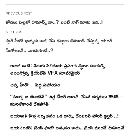
Post
కోడలు పిల్లతో రొమాన్స్ నా..? ఏంటి నాగ్ మామ ఇది..!
navigation
స్టార్ హీరో భార్యకు కాల్ చేసి డబ్బులు డిమాండ్ చేస్తున్న యంగ్
హీరోయిన్.. ఎందుకంటే..?
రాంజీ డాట్: తెలుగు సినిమాకు ప్రపంచ స్థాయి విజువల్స్
అందిస్తోన్న క్రియేటివ్ VFX సూపర్‌వైజర్
చిన్న హీరో – పెద్ద సహాయం
“సూర్య బి పాజిటివ్” చిత్ర టీజర్ లాంచ్ చేసిన‌ దర్శకులు కౌశిక్ –
మురళీకాంత్ దేవసోత్
భయానికి కొత్త నిర్వచనం ఒక డార్క్, డేంజరస్ హారర్ థ్రిల్లర్ ..!
జయశంకర్: ట్రెండ్‌ ఫాలో అవ్వడం కాదు.. ట్రెండ్‌ ముందే ఊహించే