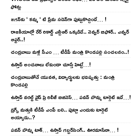
ఫోన్లు
జ‌గ‌న్‌కు ‘ క‌మ్మ ‘ టి ప్రేమ స‌డెన్‌గా పుట్టుకొచ్చిందే… !
రాజ‌కీయాల్లో రేర్ రికార్డ్ ఎన్టీఆర్ ఒక్క‌డిదే.. నెవ్వ‌ర్ బిఫోర్‌.. ఎవ్వ‌ర్
ఆఫ్ట‌ర్‌..!
చంద్ర‌బాబు మ‌ళ్లీ సీఎం … టీడీపీ మంత్రి కొండ‌ప‌ల్లి సంచ‌ల‌నం..!
ఉస్తాద్ అంచ‌నాలు లేకుండా చూస్తే హిట్టే…!
చంద్ర‌బాబుతోనే యువ‌త‌, విద్యార్థుల‌కు భ‌విష్య‌త్తు : మంత్రి
కొండ‌ప‌ల్లి
ఉస్తాద్ వ‌ర‌ల్డ్ వైడ్ ప్రి రిలీజ్ బిజినెస్‌… ప‌వ‌న్ బొమ్మ టార్గెట్ ఇదే…!
డ్రగ్స్ మత్తుకి టీడీపీ ఎంపీ బలి.. పుట్టా ఎందుకు టార్గెట్
అయ్యాడు..?
ప‌వ‌న్ బొమ్మ టాక్‌… ఉస్తాద్ గ‌బ్బ‌ర్‌సింగ్‌.. ఊర‌మాసేనా… !