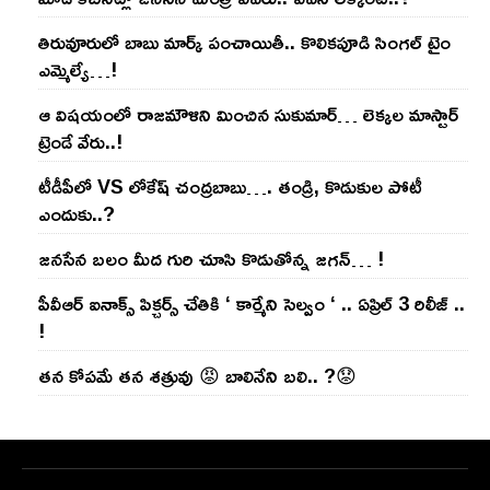
తిరువూరులో బాబు మార్క్ పంచాయితీ.. కొలిక‌పూడి సింగ‌ల్ టైం
ఎమ్మెల్యే…!
ఆ విష‌యంలో రాజ‌మౌళిని మించిన సుకుమార్‌… లెక్క‌ల మాస్టార్
ట్రెండే వేరు..!
టీడీపీలో VS లోకేష్ చంద్ర‌బాబు…. తండ్రి, కొడుకుల పోటీ
ఎందుకు..?
జ‌న‌సేన బ‌లం మీద గురి చూసి కొడుతోన్న జ‌గ‌న్‌… !
పీవీఆర్ ఐనాక్స్ పిక్చర్స్ చేతికి ‘ కార్మేని సెల్వం ‘ .. ఏప్రిల్ 3 రిలీజ్ ..
!
తన కోపమే తన శత్రువు 😡 బాలినేని బలి.. ?😟