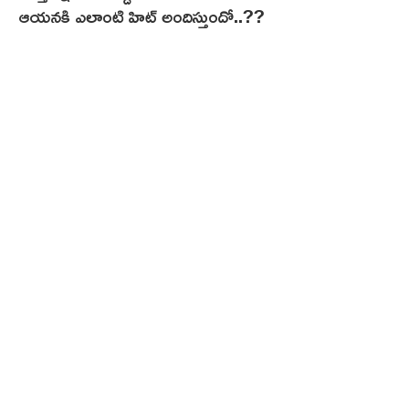
ఆయనకి ఎలాంటి హిట్ అందిస్తుందో..??