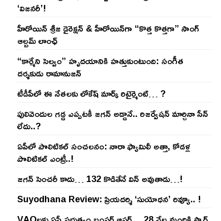
‘విజనరీ’!
హీరోయిన్ శ్రీజ డైరెక్ష‌న్ & హీరోయిన్‌గా “కొత్త కొత్తగా” సాంగ్
ఆల్బమ్ లాంఛ్
“కార్మేని సెల్వం” హృదయానికి హత్తుకుంటుంది: సంగీత
దర్శకుడు రామానుజన్
టీడీపీలో ఈ నేత‌ల‌కు లోకేష్ మార్క్ రిటైర్మెంట్‌… ?
పులివెందుల గ‌డ్డ ఎప్ప‌ట‌కీ జ‌గ‌న్ అడ్డానే.. రిజ‌ర్వేష‌న్ మార్చినా సీన్
లేదు..?
ఏపీలో పొలిటిక‌ల్ సంచ‌ల‌నం: నారా ఫ్యామిలీ అత్తా, కోడ‌ళ్ల
పొలిటికల్ ఎంట్రీ..!
జ‌గ‌న్ సెంచ‌రీ కాదు… 132 కొడితేనే విన్ అవుతాడు…!
Suyodhana Review: ప్రియదర్శి ‘సుయోధన’ రివ్యూ.. !
VAOల‌కు ఏపీ ప్ర‌భుత్వం బంప‌ర్ ఆఫ‌ర్‌… 28 వేల మందికి స్మార్ట్