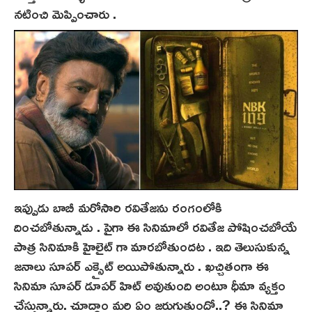
నటించి మెప్పించారు .
ఇప్పుడు బాబీ మరోసారి రవితేజను రంగంలోకి
దించబోతున్నాడు . పైగా ఈ సినిమాలో రవితేజ పోషించబోయే
పాత్ర సినిమాకి హైలైట్ గా మారబోతుందట . ఇది తెలుసుకున్న
జనాలు సూపర్ ఎక్సైట్ అయిపోతున్నారు . ఖచ్చితంగా ఈ
సినిమా సూపర్ డూపర్ హిట్ అవుతుంది అంటూ ధీమా వ్యక్తం
చేస్తున్నారు. చూద్దాం మరి ఏం జరుగుతుందో..? ఈ సినిమా