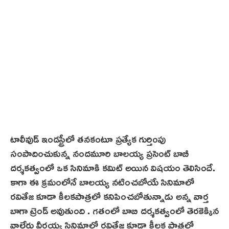
టాలీవుడ్ ఇండస్ట్రీలో తనకంటూ ప్రత్యేక గుర్తింపు
సంపాదించుకున్న నందమూరి బాలయ్య ప్రసెంట్ బాబీ
దర్శకత్వంలో ఒక సినిమాకి కమిట్ అయిన విషయం తెలిసిందే.
కాగా ఈ క్రమంలోనే బాలయ్య నటించబోయే సినిమాలో
రవితేజ కూడా కీలకపాత్రలో కనిపించబోతున్నాడు అన్న వార్త
బాగా ట్రెండ్ అవుతుంది . గతంలో బాబి దర్శకత్వంలో తెరకెక్కిన
వాల్తేరు వీరయ్య సినిమాలో రవితేజ కూడా కీలక పాత్రలో