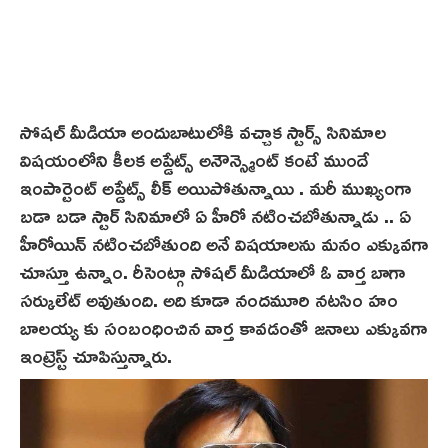
సోషల్ మీడియా అందుబాటులోకి వచ్చాక స్టార్స్ సినిమాల
విషయంలోని కీలక అప్డేట్స్ అనౌన్స్మెంట్ కంటే ముందే
ఇంపార్టెంట్ అప్డేట్స్ లీక్ అయిపోతున్నాయి . మరీ ముఖ్యంగా
బడా బడా స్టార్ సినిమాలో ఏ హీరో నటించబోతున్నాడు .. ఏ
హీరోయిన్ నటించబోతుంది అనే విషయాలను మనం ఎక్కువగా
చూస్తూ ఉన్నాం. రీసెంట్గా సోషల్ మీడియాలో ఓ వార్త బాగా
సర్కులేట్ అవుతుంది. అది కూడా నందమూరి నటసిం హం
బాలయ్య కు సంబంధించిన వార్త కావడంతో జనాలు ఎక్కువగా
ఇంట్రెస్ట్ చూపిస్తున్నారు.