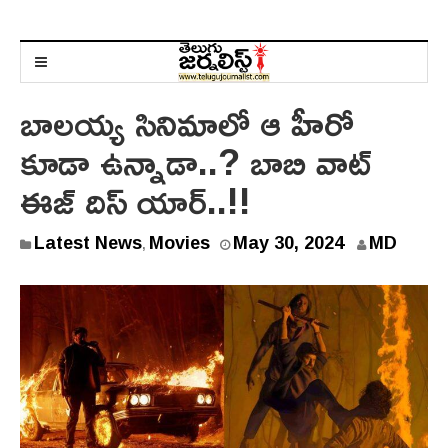
బాలయ్య సినిమాలో ఆ హీరో
కూడా ఉన్నాడా..? బాబి వాట్
ఈజ్ దిస్ యార్..!!
Latest News
Movies
May 30, 2024
MD
,