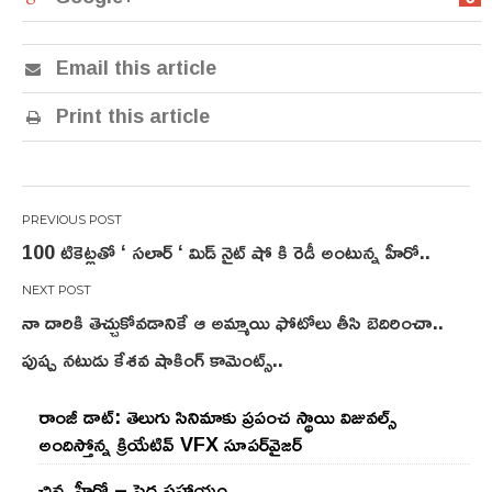
Email this article
Print this article
Post
100 టికెట్లతో ‘ సలార్ ‘ మిడ్ నైట్ షో కి రెడీ అంటున్న హీరో..
navigation
నా దారికి తెచ్చుకోవడానికే ఆ అమ్మాయి ఫోటోలు తీసి బెదిరించా..
పుష్ప నటుడు కేశవ షాకింగ్ కామెంట్స్..
రాంజీ డాట్: తెలుగు సినిమాకు ప్రపంచ స్థాయి విజువల్స్
అందిస్తోన్న క్రియేటివ్ VFX సూపర్‌వైజర్
చిన్న హీరో – పెద్ద సహాయం