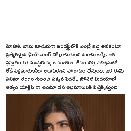
మోహన్ బాబు కూతురుగా ఇండస్ట్రీలోకి ఎంట్రీ ఇచ్చి తనకంటూ
ప్రత్యేకమైన ఫాలోయింగ్ దక్కించుకుంది మంచు లక్ష్మి. ఇక
ప్రస్తుతం ఈ ముద్దుగుమ్మ అవకాశాల కోసం చిత్ర పరిశ్రమలో
లేడీ విక్రమార్కుడిలా అలుపెరగని పోరాటం చేస్తుంది. ఇక ఈమె
సినిమా రంగం గురించి పక్కన పెడితే.. సోషల్ మీడియాలో
నిత్యం యాక్టివ్ గా ఉంటూ తన అభిమానులకి పిచ్చెక్కిస్తుంది.