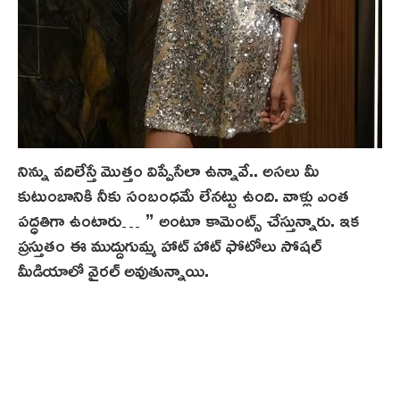
నిన్ను వదిలేస్తే మొత్తం విప్పేసేలా ఉన్నావే.. అసలు మీ
కుటుంబానికి నీకు సంబంధమే లేనట్టు ఉంది. వాళ్లు ఎంత
పద్ధతిగా ఉంటారు… ” అంటూ కామెంట్స్ చేస్తున్నారు. ఇక
ప్రస్తుతం ఈ ముద్దుగుమ్మ హాట్ హాట్ ఫోటోలు సోషల్
మీడియాలో వైరల్ అవుతున్నాయి.