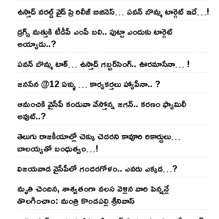
ఉస్తాద్ వ‌ర‌ల్డ్ వైడ్ ప్రి రిలీజ్ బిజినెస్‌… ప‌వ‌న్ బొమ్మ టార్గెట్ ఇదే…!
డ్రగ్స్ మత్తుకి టీడీపీ ఎంపీ బలి.. పుట్టా ఎందుకు టార్గెట్
అయ్యాడు..?
ప‌వ‌న్ బొమ్మ టాక్‌… ఉస్తాద్ గ‌బ్బ‌ర్‌సింగ్‌.. ఊర‌మాసేనా… !
జనసేన @12 ఏళ్ళు … కార్యకర్తలు హ్యాపీనా.. ?
ఆమంచికి వైసీపీ కండువా వేస్తోన్న జ‌గ‌న్‌.. క‌ర‌ణం ఫ్యామిలీ
అవుట్‌..?
తెలుగు రాజ‌కీయాల్లో చెక్కు చెద‌ర‌ని కావూరి రికార్డులు…
బాల‌య్యతో బంధుత్వం…!
విజ‌య‌వాడ వైసీపీలో గంద‌ర‌గోళం.. ఎవ‌రు ఎక్క‌డ‌…?
మృతి చెందిన, శాశ్వతంగా వలస వెళ్లిన వారి పెన్ష‌న్లే
తొల‌గించాం: మంత్రి కొండపల్లి శ్రీనివాస్