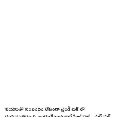
వయసుతో సంబంధం లేకుండా ట్రెండీ లుక్ లో
దూసుకుపోతుంది. ఇందులో భాగంగానే హీట్ పుట్టి.. షార్ట్ ఫ్రాక్