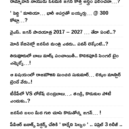
రామ్మోహ‌న్ నాయుడు ఓట‌మికి జ‌గ‌న్ కొత్త అస్త్రం ఫ‌లించేనా…?
‘ పెద్ది ‘ మానియా… భారీ ఆప‌ర్ల‌తో బ‌య్య‌ర్లు… @ 300
కోట్లా…?
వైఎస్‌. జ‌గ‌న్ పాద‌యాత్ర 2017 – 2027 … తేడా ఏంటి..?
మోడి కేబినెట్లో జ‌నసేన మంత్రి ఎవ‌రు.. ప‌వ‌న్ లెక్కేంటి..?
తిరువూరులో బాబు మార్క్ పంచాయితీ.. కొలిక‌పూడి సింగ‌ల్ టైం
ఎమ్మెల్యే…!
ఆ విష‌యంలో రాజ‌మౌళిని మించిన సుకుమార్‌… లెక్క‌ల మాస్టార్
ట్రెండే వేరు..!
టీడీపీలో VS లోకేష్ చంద్ర‌బాబు…. తండ్రి, కొడుకుల పోటీ
ఎందుకు..?
జ‌న‌సేన బ‌లం మీద గురి చూసి కొడుతోన్న జ‌గ‌న్‌… !
పీవీఆర్ ఐనాక్స్ పిక్చర్స్ చేతికి ‘ కార్మేని సెల్వం ‘ .. ఏప్రిల్ 3 రిలీజ్ ..