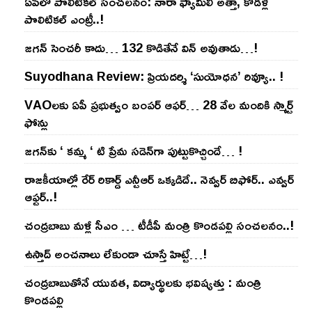
ఏపీలో పొలిటిక‌ల్ సంచ‌ల‌నం: నారా ఫ్యామిలీ అత్తా, కోడ‌ళ్ల
పొలిటికల్ ఎంట్రీ..!
జ‌గ‌న్ సెంచ‌రీ కాదు… 132 కొడితేనే విన్ అవుతాడు…!
Suyodhana Review: ప్రియదర్శి ‘సుయోధన’ రివ్యూ.. !
VAOల‌కు ఏపీ ప్ర‌భుత్వం బంప‌ర్ ఆఫ‌ర్‌… 28 వేల మందికి స్మార్ట్
ఫోన్లు
జ‌గ‌న్‌కు ‘ క‌మ్మ ‘ టి ప్రేమ స‌డెన్‌గా పుట్టుకొచ్చిందే… !
రాజ‌కీయాల్లో రేర్ రికార్డ్ ఎన్టీఆర్ ఒక్క‌డిదే.. నెవ్వ‌ర్ బిఫోర్‌.. ఎవ్వ‌ర్
ఆఫ్ట‌ర్‌..!
చంద్ర‌బాబు మ‌ళ్లీ సీఎం … టీడీపీ మంత్రి కొండ‌ప‌ల్లి సంచ‌ల‌నం..!
ఉస్తాద్ అంచ‌నాలు లేకుండా చూస్తే హిట్టే…!
చంద్ర‌బాబుతోనే యువ‌త‌, విద్యార్థుల‌కు భ‌విష్య‌త్తు : మంత్రి
కొండ‌ప‌ల్లి