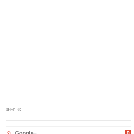
SHARING
Google+
0