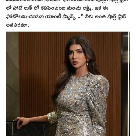
లో హాట్ లుక్ లో కనిపించింది మంచు లక్ష్మి. ఇక ఈ
ఫోటోలను చూసిన యాంటీ ఫ్యాన్స్ ‌..” నీకు అంత షార్ట్ ఫ్రాక్
అవసరమా.