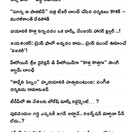
“సూర్య బి పాజిటివ్” చిత్ర టీజర్ లాంచ్ చేసిన‌ దర్శకులు కౌశిక్ –
మురళీకాంత్ దేవసోత్
భయానికి కొత్త నిర్వచనం ఒక డార్క్, డేంజరస్ హారర్ థ్రిల్లర్ ..!
జయశంకర్: ట్రెండ్‌ ఫాలో అవ్వడం కాదు.. ట్రెండ్‌ ముందే ఊహించే
‘విజనరీ’!
హీరోయిన్ శ్రీజ డైరెక్ష‌న్ & హీరోయిన్‌గా “కొత్త కొత్తగా” సాంగ్
ఆల్బమ్ లాంఛ్
“కార్మేని సెల్వం” హృదయానికి హత్తుకుంటుంది: సంగీత
దర్శకుడు రామానుజన్
టీడీపీలో ఈ నేత‌ల‌కు లోకేష్ మార్క్ రిటైర్మెంట్‌… ?
పులివెందుల గ‌డ్డ ఎప్ప‌ట‌కీ జ‌గ‌న్ అడ్డానే.. రిజ‌ర్వేష‌న్ మార్చినా సీన్
లేదు..?