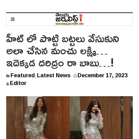
హీట్ లో పొట్టి బట్టలు వేసుకుని
అలా చేసిన మంచు లక్ష్మి…
ఇదెక్కడ దరిద్రం రా బాబు…!
D
Featured
Latest News
December 17, 2023
,
e
Editor
c
e
m
b
e
r
1