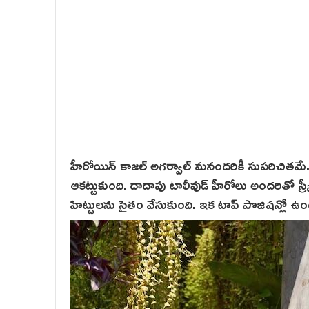
హీరోయిన్ కాజల్ అగర్వాల్ మనందరికీ సుపరిచితమే
ఆకట్టుకుంది. దాదాపు టాలీవుడ్ హీరోలు అందరితో స్క్ర
హిట్టులను సైతం వేసుకుంది. ఇక టాప్ పొజిషన్లో ఉండగాన