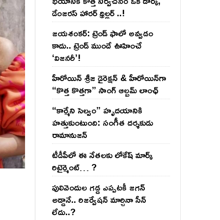
భయానికి కొత్త నిర్వచనం ఒక డార్క్,
డేంజరస్ హారర్ థ్రిల్లర్ ..!
జయశంకర్: ట్రెండ్‌ ఫాలో అవ్వడం
కాదు.. ట్రెండ్‌ ముందే ఊహించే
‘విజనరీ’!
హీరోయిన్ శ్రీజ డైరెక్ష‌న్ & హీరోయిన్‌గా
“కొత్త కొత్తగా” సాంగ్ ఆల్బమ్ లాంఛ్
“కార్మేని సెల్వం” హృదయానికి
హత్తుకుంటుంది: సంగీత దర్శకుడు
రామానుజన్
టీడీపీలో ఈ నేత‌ల‌కు లోకేష్ మార్క్
రిటైర్మెంట్‌… ?
పులివెందుల గ‌డ్డ ఎప్ప‌ట‌కీ జ‌గ‌న్
అడ్డానే.. రిజ‌ర్వేష‌న్ మార్చినా సీన్
లేదు..?