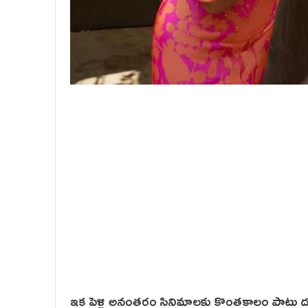
ఇక పెళ్లి అనంతరం సినిమాలకు కొంతకాలం పాటు దూరం