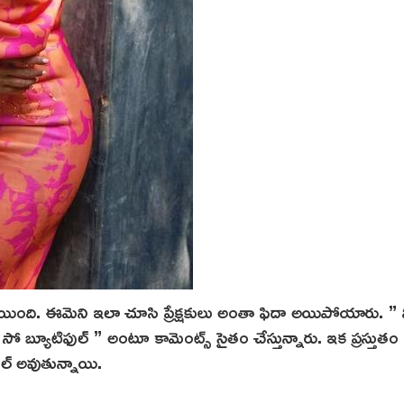
ిపోయింది. ఈమెని ఇలా చూసి ప్రేక్షకులు అంతా ఫిదా అయిపోయారు. ” 
బ్యూటిఫుల్ ” అంటూ కామెంట్స్ సైతం చేస్తున్నారు. ఇక ప్రస్తుత
రల్ అవుతున్నాయి.