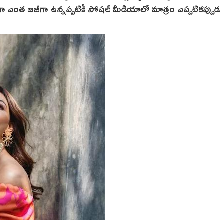
ఎంత బిజీగా ఉన్నప్పటికీ సోషల్ మీడియాలో మాత్రం ఎప్పటికప్పు