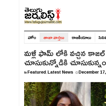
హోం
తాజా వార్తలు
రాజ‌కీయాలు
సిన
మళ్లీ ఫామ్ లోకి వచ్చిన కా
చూసుకున్నోడికి చూసుకున్నం
Featured
Latest News
December 17,
,