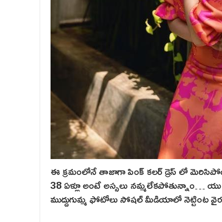
ఈ క్రమంలోనే తాజాగా పింక్ కలర్ డ్రెస్ లో మెరిస
38 ఏళ్లూ అంటే అస్సలు నమ్మలేకపోతున్నాం… యు సో 
ముద్దుగుమ్మ ఫోటోలు సోషల్ మీడియాలో నెట్టింట వై