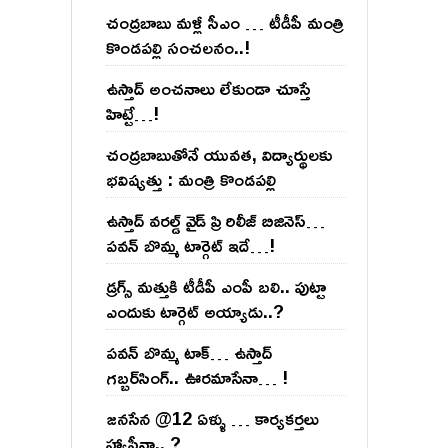
చంద్ర‌బాబు మ‌ళ్లీ సీఎం … టీడీపీ మంత్రి
కొండ‌ప‌ల్లి సంచ‌ల‌నం..!
ఉస్తాద్ అంచ‌నాలు లేకుండా చూస్తే
హిట్టే…!
చంద్ర‌బాబుతోనే యువ‌త‌, విద్యార్థుల‌కు
భ‌విష్య‌త్తు : మంత్రి కొండ‌ప‌ల్లి
ఉస్తాద్ వ‌ర‌ల్డ్ వైడ్ ప్రి రిలీజ్ బిజినెస్‌…
ప‌వ‌న్ బొమ్మ టార్గెట్ ఇదే…!
డ్రగ్స్ మత్తుకి టీడీపీ ఎంపీ బలి.. పుట్టా
ఎందుకు టార్గెట్ అయ్యాడు..?
ప‌వ‌న్ బొమ్మ టాక్‌… ఉస్తాద్
గ‌బ్బ‌ర్‌సింగ్‌.. ఊర‌మాసేనా… !
జనసేన @12 ఏళ్ళు … కార్యకర్తలు
హ్యాపీనా.. ?