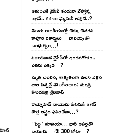
ఆమంచికి వైసీపీ కండువా వేస్తోన్న
జ‌గ‌న్‌.. క‌ర‌ణం ఫ్యామిలీ అవుట్‌..?
తెలుగు రాజ‌కీయాల్లో చెక్కు చెద‌ర‌ని
కావూరి రికార్డులు… బాల‌య్యతో
బంధుత్వం…!
విజ‌య‌వాడ వైసీపీలో గంద‌ర‌గోళం..
ఎవ‌రు ఎక్క‌డ‌…?
మృతి చెందిన, శాశ్వతంగా వలస వెళ్లిన
వారి పెన్ష‌న్లే తొల‌గించాం: మంత్రి
కొండపల్లి శ్రీనివాస్
రామ్మోహ‌న్ నాయుడు ఓట‌మికి జ‌గ‌న్
కొత్త అస్త్రం ఫ‌లించేనా…?
‘ పెద్ది ‘ మానియా… భారీ ఆప‌ర్ల‌తో
 హిట్
బ‌య్య‌ర్లు… @ 300 కోట్లా…?