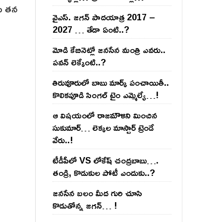
డు తన
వైఎస్‌. జ‌గ‌న్ పాద‌యాత్ర 2017 –
2027 … తేడా ఏంటి..?
మోడి కేబినెట్లో జ‌నసేన మంత్రి ఎవ‌రు..
ప‌వ‌న్ లెక్కేంటి..?
తిరువూరులో బాబు మార్క్ పంచాయితీ..
కొలిక‌పూడి సింగ‌ల్ టైం ఎమ్మెల్యే…!
ఆ విష‌యంలో రాజ‌మౌళిని మించిన
సుకుమార్‌… లెక్క‌ల మాస్టార్ ట్రెండే
వేరు..!
టీడీపీలో VS లోకేష్ చంద్ర‌బాబు….
తండ్రి, కొడుకుల పోటీ ఎందుకు..?
జ‌న‌సేన బ‌లం మీద గురి చూసి
కొడుతోన్న జ‌గ‌న్‌… !