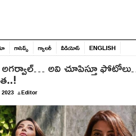
ిమా
గాసిప్స్‌
గ్యాల‌రీ
వీడియోస్‌
ENGLISH
జల్ అగర్వాల్… అవి చూపిస్తూ ఫోటోల
త..!
D
 2023
Editor
e
c
e
m
b