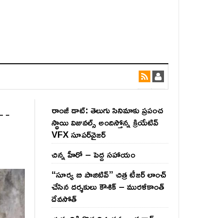
ు…
రాంజీ డాట్: తెలుగు సినిమాకు ప్రపంచ
స్థాయి విజువల్స్ అందిస్తోన్న క్రియేటివ్
VFX సూపర్‌వైజర్
చిన్న హీరో – పెద్ద సహాయం
“సూర్య బి పాజిటివ్” చిత్ర టీజర్ లాంచ్
చేసిన‌ దర్శకులు కౌశిక్ – మురళీకాంత్
దేవసోత్