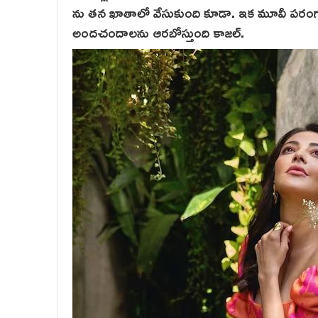
ను తన ఖాతాలో వేసుకుంది కూడా. ఇక మూవీ పరంగా 
అందచందాలను ఆరబోస్తుంది కాజల్.