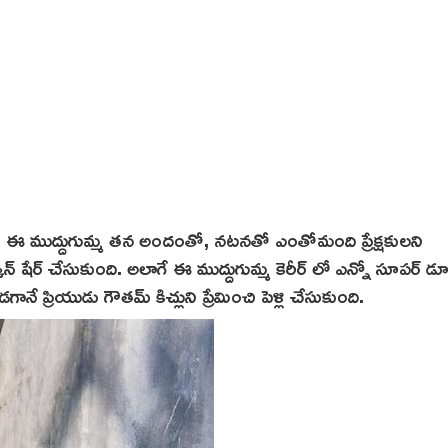
. ఈ ముద్దుగుమ్మ తన అందంతో, నటనతో ఎంతోమంది ప్రేక్షకులని
ీన్ షేర్ చేసుకుంది. అలాగే ఈ ముద్దుగుమ్మ కెరీర్ లో ఎన్నో సూపర్ డ
ే ప్రియుడు గౌతమ్ కిచ్లుని ప్రేమించి పెళ్లి చేసుకుంది.