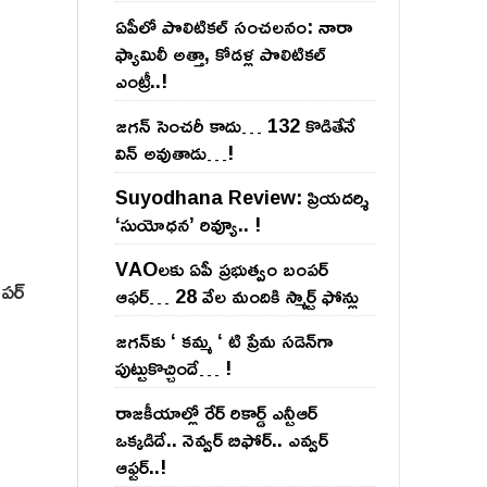
ఏపీలో పొలిటిక‌ల్ సంచ‌ల‌నం: నారా
ఫ్యామిలీ అత్తా, కోడ‌ళ్ల పొలిటికల్
ఎంట్రీ..!
జ‌గ‌న్ సెంచ‌రీ కాదు… 132 కొడితేనే
విన్ అవుతాడు…!
Suyodhana Review: ప్రియదర్శి
‘సుయోధన’ రివ్యూ.. !
VAOల‌కు ఏపీ ప్ర‌భుత్వం బంప‌ర్
ూపర్
ఆఫ‌ర్‌… 28 వేల మందికి స్మార్ట్ ఫోన్లు
జ‌గ‌న్‌కు ‘ క‌మ్మ ‘ టి ప్రేమ స‌డెన్‌గా
పుట్టుకొచ్చిందే… !
రాజ‌కీయాల్లో రేర్ రికార్డ్ ఎన్టీఆర్
ఒక్క‌డిదే.. నెవ్వ‌ర్ బిఫోర్‌.. ఎవ్వ‌ర్
ఆఫ్ట‌ర్‌..!