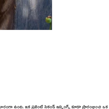
గా ఉంది. ఇక ప్రజెంట్ సెకండ్ ఇన్నింగ్స్ కూడా ప్రారంభించి ఒక