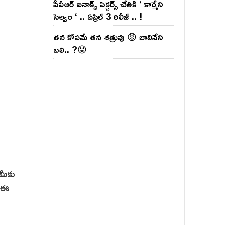
పీవీఆర్ ఐనాక్స్ పిక్చర్స్ చేతికి ‘ కార్మేని
సెల్వం ‘ .. ఏప్రిల్ 3 రిలీజ్ .. !
తన కోపమే తన శత్రువు 😡 బాలినేని
బలి.. ?😟
మీకు
ం ఈ