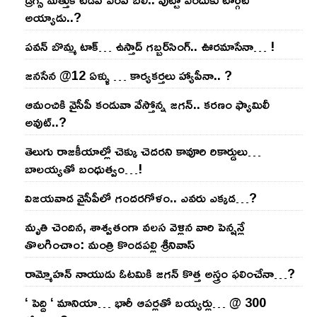
అయ్యాడు..?
ప‌వ‌న్ బొమ్మ టాక్‌… ఉస్తాద్ గ‌బ్బ‌ర్‌సింగ్‌.. ఊర‌మాసేనా… !
జనసేన @12 ఏళ్ళు … కార్యకర్తలు హ్యాపీనా.. ?
ఆమంచికి వైసీపీ కండువా వేస్తోన్న జ‌గ‌న్‌.. క‌ర‌ణం ఫ్యామిలీ
అవుట్‌..?
తెలుగు రాజ‌కీయాల్లో చెక్కు చెద‌ర‌ని కావూరి రికార్డులు…
బాల‌య్యతో బంధుత్వం…!
విజ‌య‌వాడ వైసీపీలో గంద‌ర‌గోళం.. ఎవ‌రు ఎక్క‌డ‌…?
మృతి చెందిన, శాశ్వతంగా వలస వెళ్లిన వారి పెన్ష‌న్లే
తొల‌గించాం: మంత్రి కొండపల్లి శ్రీనివాస్
రామ్మోహ‌న్ నాయుడు ఓట‌మికి జ‌గ‌న్ కొత్త అస్త్రం ఫ‌లించేనా…?
‘ పెద్ది ‘ మానియా… భారీ ఆప‌ర్ల‌తో బ‌య్య‌ర్లు… @ 300