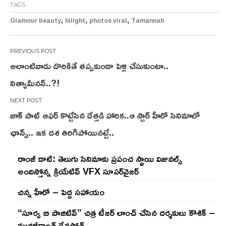
TAGS
,
,
,
Glamour beauty
hilight
photos viral
Tamannah
Post
అలాంటివాడు దొరికితే తప్పకుండా పెళ్లి చేసుకుంటా..
navigation
నిత్యామీనన్..?!
జాక్ పాట్ ఆఫర్ కొట్టేసిన దేత్తడి హారిక..ఆ స్టార్ హీరో సినిమాలో
ఛాన్స్.. ఇక దశ తిరిగిపోయినట్టే..
రాంజీ డాట్: తెలుగు సినిమాకు ప్రపంచ స్థాయి విజువల్స్
అందిస్తోన్న క్రియేటివ్ VFX సూపర్‌వైజర్
చిన్న హీరో – పెద్ద సహాయం
“సూర్య బి పాజిటివ్” చిత్ర టీజర్ లాంచ్ చేసిన‌ దర్శకులు కౌశిక్ –
మురళీకాంత్ దేవసోత్