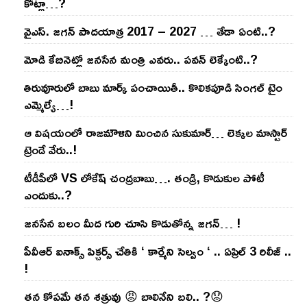
కోట్లా…?
వైఎస్‌. జ‌గ‌న్ పాద‌యాత్ర 2017 – 2027 … తేడా ఏంటి..?
మోడి కేబినెట్లో జ‌నసేన మంత్రి ఎవ‌రు.. ప‌వ‌న్ లెక్కేంటి..?
తిరువూరులో బాబు మార్క్ పంచాయితీ.. కొలిక‌పూడి సింగ‌ల్ టైం
ఎమ్మెల్యే…!
ఆ విష‌యంలో రాజ‌మౌళిని మించిన సుకుమార్‌… లెక్క‌ల మాస్టార్
ట్రెండే వేరు..!
టీడీపీలో VS లోకేష్ చంద్ర‌బాబు…. తండ్రి, కొడుకుల పోటీ
ఎందుకు..?
జ‌న‌సేన బ‌లం మీద గురి చూసి కొడుతోన్న జ‌గ‌న్‌… !
పీవీఆర్ ఐనాక్స్ పిక్చర్స్ చేతికి ‘ కార్మేని సెల్వం ‘ .. ఏప్రిల్ 3 రిలీజ్ ..
!
తన కోపమే తన శత్రువు 😡 బాలినేని బలి.. ?😟