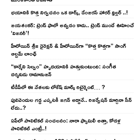
భయానికి కొత్త నిర్వచనం ఒక డార్క్, డేంజరస్ హారర్ థ్రిల్లర్ ..!
జయశంకర్: ట్రెండ్‌ ఫాలో అవ్వడం కాదు.. ట్రెండ్‌ ముందే ఊహించే
‘విజనరీ’!
హీరోయిన్ శ్రీజ డైరెక్ష‌న్ & హీరోయిన్‌గా “కొత్త కొత్తగా” సాంగ్
ఆల్బమ్ లాంఛ్
“కార్మేని సెల్వం” హృదయానికి హత్తుకుంటుంది: సంగీత
దర్శకుడు రామానుజన్
టీడీపీలో ఈ నేత‌ల‌కు లోకేష్ మార్క్ రిటైర్మెంట్‌… ?
పులివెందుల గ‌డ్డ ఎప్ప‌ట‌కీ జ‌గ‌న్ అడ్డానే.. రిజ‌ర్వేష‌న్ మార్చినా సీన్
లేదు..?
ఏపీలో పొలిటిక‌ల్ సంచ‌ల‌నం: నారా ఫ్యామిలీ అత్తా, కోడ‌ళ్ల
పొలిటికల్ ఎంట్రీ..!