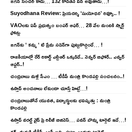
జ‌గ‌న్ సెంచ‌రీ కాదు… 132 కొడితేనే విన్ అవుతాడు…!
Suyodhana Review: ప్రియదర్శి ‘సుయోధన’ రివ్యూ.. !
VAOల‌కు ఏపీ ప్ర‌భుత్వం బంప‌ర్ ఆఫ‌ర్‌… 28 వేల మందికి స్మార్ట్
ఫోన్లు
జ‌గ‌న్‌కు ‘ క‌మ్మ ‘ టి ప్రేమ స‌డెన్‌గా పుట్టుకొచ్చిందే… !
రాజ‌కీయాల్లో రేర్ రికార్డ్ ఎన్టీఆర్ ఒక్క‌డిదే.. నెవ్వ‌ర్ బిఫోర్‌.. ఎవ్వ‌ర్
ఆఫ్ట‌ర్‌..!
చంద్ర‌బాబు మ‌ళ్లీ సీఎం … టీడీపీ మంత్రి కొండ‌ప‌ల్లి సంచ‌ల‌నం..!
ఉస్తాద్ అంచ‌నాలు లేకుండా చూస్తే హిట్టే…!
చంద్ర‌బాబుతోనే యువ‌త‌, విద్యార్థుల‌కు భ‌విష్య‌త్తు : మంత్రి
కొండ‌ప‌ల్లి
ఉస్తాద్ వ‌ర‌ల్డ్ వైడ్ ప్రి రిలీజ్ బిజినెస్‌… ప‌వ‌న్ బొమ్మ టార్గెట్ ఇదే…!
డ్రగ్స్ మత్తుకి టీడీపీ ఎంపీ బలి.. పుట్టా ఎందుకు టార్గెట్