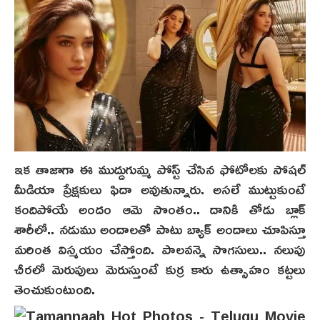
ఇక తాజాగా ఈ ముద్దుగుమ్మ పోస్ట్ చేసిన ఫోటోలకు సోషల్
మీడియా ప్రేక్షకులు ఫిదా అవుతున్నారు. అసలే ముట్టుకుంటే
కందిపోయే అందం ఆమె సొంతం.. దానికి తోడు బ్లాక్
శారీలో.. నడుము అందాలతో పాటు బ్యాక్ అందాలు చూపిస్తూ
మరింత విస్మయం చేస్తోంది. పాలవన్నె సొగసులు.. నలుపు
చీరలో మెరుపులు మెరుస్తుంటే కుర్ర కారు ఉత్సాహం కట్టలు
తెంచుకుంటుంది.