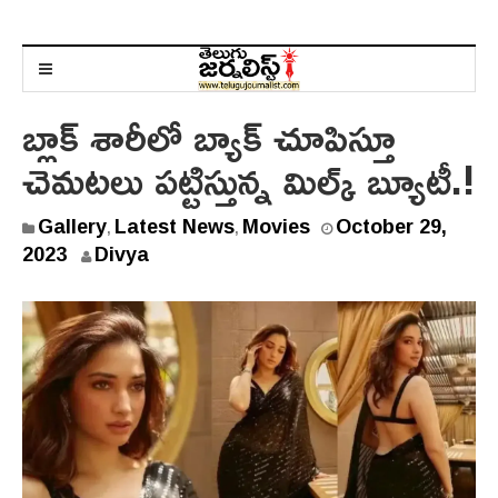
బ్లాక్ శారీలో బ్యాక్ చూపిస్తూ
చెమటలు పట్టిస్తున్న మిల్క్ బ్యూటీ.!
Gallery
Latest News
Movies
October 29,
,
,
O
2023
Divya
c
t
o
b
e
r
2
9