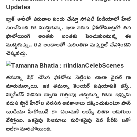
బ్లాక్ శారీలో పరువాల విందు చేస్తూ సోషల్ మీడియాలో హీట్
పెంచేసింది ఈ ముద్దుగుమ్మ. ఇలా వరుస ఫోటోషూట్లతో తన
ఫాలోయింగ్ అంతకు అంతకు పెంచుకుంటున్న ఈ
ముద్దుగుమ్మ.. తన అందాలతో మరింతగా మెస్మరైజ్ చేస్తోందని
చెప్పవచ్చు.
తమన్నా షేర్ చేసిన ఫోటోలు నెట్టింట చాలా వైరల్ గా
మారుతున్నాయి. ఇక తమన్నా కెరియర్ విషయానికి వస్తే..
హ్యాపీడేస్ సినిమా ద్వారా గుర్తింపు తెచ్చుకున్న ఈమె ఇప్పుడు
వరుస స్టార్ హీరోల సరసన అవకాశాలు దక్కించుకుంటూ పాన్
ఇండియా హీరోయిన్ గా చలామణి అయ్యే దిశగా అడుగులు
వేస్తోంది. ఒకవైపు సినిమాలు మరొకవైపు వెబ్ సీరీస్ లతో
బిజీగా మారిపోయింది.