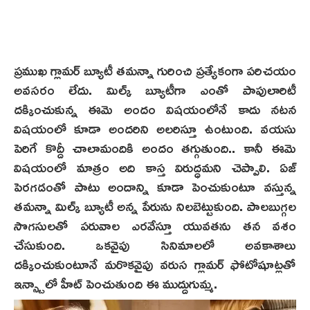
ప్రముఖ గ్లామర్ బ్యూటీ తమన్నా గురించి ప్రత్యేకంగా పరిచయం
అవసరం లేదు. మిల్క్ బ్యూటీగా ఎంతో పాపులారిటీ
దక్కించుకున్న ఈమె అందం విషయంలోనే కాదు నటన
విషయంలో కూడా అందరిని అలరిస్తూ ఉంటుంది. వయసు
పెరిగే కొద్దీ చాలామందికి అందం తగ్గుతుంది.. కానీ ఈమె
విషయంలో మాత్రం అది కాస్త విరుద్ధమని చెప్పాలి. ఏజ్
పెరగడంతో పాటు అందాన్ని కూడా పెంచుకుంటూ వస్తున్న
తమన్నా మిల్క్ బ్యూటీ అన్న పేరును నిలబెట్టుకుంది. పాలబుగ్గల
సొగసులతో పరువాల ఎరవేస్తూ యువతను తన వశం
చేసుకుంది. ఒకవైపు సినిమాలలో అవకాశాలు
దక్కించుకుంటూనే మరొకవైపు వరుస గ్లామర్ ఫోటోషూట్లతో
ఇన్స్టాలో హీట్ పెంచుతుంది ఈ ముద్దుగుమ్మ.