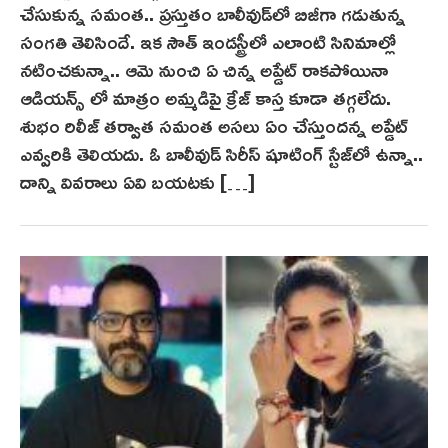
చేసుకున్న సమంత.. ప్రస్తుతం బాలీవుడ్‌లో బిజీగా గ‌డుతున్న
2
సంగతి తెలిసిందే. ఇక సౌత్ ఇండస్ట్రీలో ఎలాంటి సినిమాల్లో
0
నటించకున్నా.. ఆమె నుంచి ఏ చిన్న‌ అప్డేట్ రాకపోయినా
,
ఆడియన్స్ లో మాత్రం అమ్మడిపై క్రేజ్ కాస్త‌ కూడా తగ్గలేదు.
2
0
శుభం రిలీజ్ తర్వాత సమంత అసలు ఏం చేస్తుందన్న అప్డేట్
2
ఎవ్వరికి తెలియదు. ఓ బాలీవుడ్ సిరీస్ షూటింగ్ స్టేజ్‌లో ఉన్నా..
5
దాన్ని వివరాలు ఏవి బయటకు […]