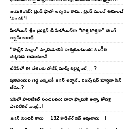
జయశంకర్: ట్రెండ్‌ ఫాలో అవ్వడం కాదు.. ట్రెండ్‌ ముందే ఊహించే
‘విజనరీ’!
హీరోయిన్ శ్రీజ డైరెక్ష‌న్ & హీరోయిన్‌గా “కొత్త కొత్తగా” సాంగ్
ఆల్బమ్ లాంఛ్
“కార్మేని సెల్వం” హృదయానికి హత్తుకుంటుంది: సంగీత
దర్శకుడు రామానుజన్
టీడీపీలో ఈ నేత‌ల‌కు లోకేష్ మార్క్ రిటైర్మెంట్‌… ?
పులివెందుల గ‌డ్డ ఎప్ప‌ట‌కీ జ‌గ‌న్ అడ్డానే.. రిజ‌ర్వేష‌న్ మార్చినా సీన్
లేదు..?
ఏపీలో పొలిటిక‌ల్ సంచ‌ల‌నం: నారా ఫ్యామిలీ అత్తా, కోడ‌ళ్ల
పొలిటికల్ ఎంట్రీ..!
జ‌గ‌న్ సెంచ‌రీ కాదు… 132 కొడితేనే విన్ అవుతాడు…!