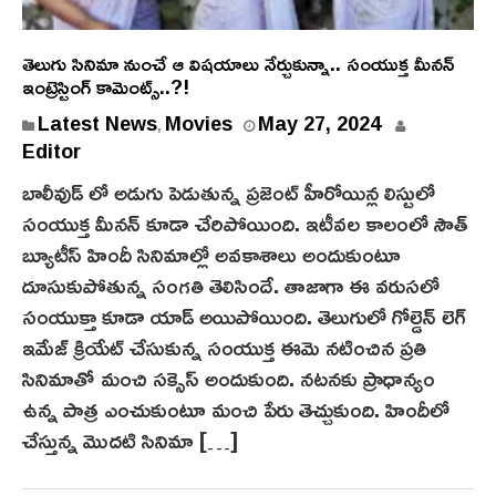
తెలుగు సినిమా నుంచే ఆ విషయాలు నేర్చుకున్నా.. సంయుక్త మీన‌న్‌
ఇంట్రెస్టింగ్ కామెంట్స్..?!
M
Latest News
Movies
May 27, 2024
,
a
Editor
y
బాలీవుడ్ లో అడుగు పెడుతున్న ప్రజెంట్ హీరోయిన్ల లిస్టులో
2
సంయుక్త మీనన్‌ కూడా చేరిపోయింది. ఇటీవల కాలంలో సౌత్
7
బ్యూటీస్ హిందీ సినిమాల్లో అవకాశాలు అందుకుంటూ
,
దూసుకుపోతున్న సంగతి తెలిసిందే. తాజాగా ఈ వరుసలో
2
సంయుక్తా కూడా యాడ్ అయిపోయింది. తెలుగులో గోల్డెన్ లెగ్
0
2
ఇమేజ్ క్రియేట్ చేసుకున్న సంయుక్త ఈమె నటించిన ప్రతి
4
సినిమాతో మంచి సక్సెస్ అందుకుంది. నటనకు ప్రాధాన్యం
ఉన్న పాత్ర ఎంచుకుంటూ మంచి పేరు తెచ్చుకుంది. హిందీలో
చేస్తున్న మొదటి సినిమా […]