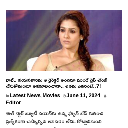
వాట్.. నయనతారను ఆ డైరెక్టర్ అందరూ ముందే డ్రెస్ చేంజ్
చేసుకోమంటూ అవమానించాడా.. అతను ఎవరంటే..?!
Latest News
Movies
June 11, 2024
,
Editor
సౌత్ స్టార్ బ్యూటీ నయన్‌కు ఉన్న ఫ్యాన్ బేస్‌ గురించి
ప్రత్యేకంగా చెప్పాల్సిన అవసరం లేదు. కోట్లాదిమంది