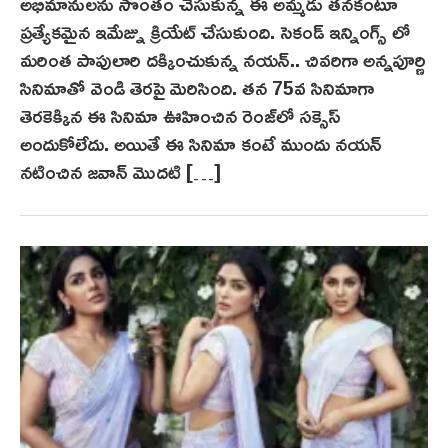
అభిమానులను సొంతం చేసుకున్న ఈ అమ్మడు తనకంటూ
ప్రత్యేకమైన ఇమేజ్ను క్రియేట్ చేసుకుంది. సెకండ్ ఇన్నింగ్స్ లో
మరింత పాపులారి దక్కించుకున్న నయన్.. చివరిగా అన్నపూర్ణి
సినిమాతో వెండి తెరపై మెరిసింది. తన 75వ సినిమాగా
తెరకెక్కిన ఈ సినిమా ఊహించిన రెంజ్‌లో సక్సెస్
అందుకోలేదు. అయితే ఈ సినిమా కంటే ముందు నయన్‌
నటించిన జవాన్ మొదటి […]