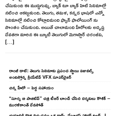
చేసుకుంది ఈ ముద్దుగుమ్మ. బ్యాక్ టూ బ్యాక్ హిట్ సినిమాల్లో
నటించి ఆకట్టుకుంది. తెలుగు, తమిళ, కన్నడ భాషలో ఎన్నో
సినిమాల్లో నటించి కోట్లాదిమంది ఫ్యాన్ ఫాలోయింగ్ ను
సొంతం చేసుకుంది. అయితే చాలామంది హీరోలకు అదృష్ట
దేవతగా మారిన ఈ బ్యూటీ తెలుగులో మెగాస్టార్ చిరంజీవి,
[…]
రాంజీ డాట్: తెలుగు సినిమాకు ప్రపంచ స్థాయి విజువల్స్
అందిస్తోన్న క్రియేటివ్ VFX సూపర్‌వైజర్
చిన్న హీరో – పెద్ద సహాయం
“సూర్య బి పాజిటివ్” చిత్ర టీజర్ లాంచ్ చేసిన‌ దర్శకులు కౌశిక్ –
మురళీకాంత్ దేవసోత్
భయానికి కొత్త నిర్వచనం ఒక డార్క్, డేంజరస్ హారర్ థ్రిల్లర్ ..!