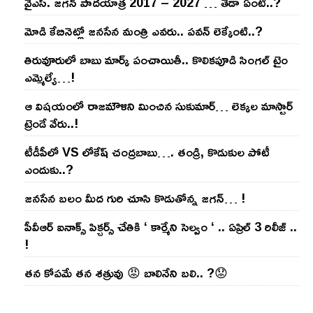
వైఎస్‌. జ‌గ‌న్ పాద‌యాత్ర 2017 – 2027 … తేడా ఏంటి..?
మోడి కేబినెట్లో జ‌నసేన మంత్రి ఎవ‌రు.. ప‌వ‌న్ లెక్కేంటి..?
తిరువూరులో బాబు మార్క్ పంచాయితీ.. కొలిక‌పూడి సింగ‌ల్ టైం
ఎమ్మెల్యే…!
ఆ విష‌యంలో రాజ‌మౌళిని మించిన సుకుమార్‌… లెక్క‌ల మాస్టార్
ట్రెండే వేరు..!
టీడీపీలో VS లోకేష్ చంద్ర‌బాబు…. తండ్రి, కొడుకుల పోటీ
ఎందుకు..?
జ‌న‌సేన బ‌లం మీద గురి చూసి కొడుతోన్న జ‌గ‌న్‌… !
పీవీఆర్ ఐనాక్స్ పిక్చర్స్ చేతికి ‘ కార్మేని సెల్వం ‘ .. ఏప్రిల్ 3 రిలీజ్ ..
!
తన కోపమే తన శత్రువు 😡 బాలినేని బలి.. ?😟