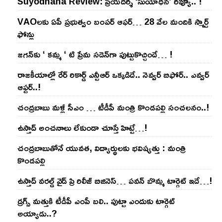
Suyodhana Review: ప్రియదర్శి ‘సుయోధన’ రివ్యూ.. !
VAOల‌కు ఏపీ ప్ర‌భుత్వం బంప‌ర్ ఆఫ‌ర్‌… 28 వేల మందికి స్మార్ట్
ఫోన్లు
జ‌గ‌న్‌కు ‘ క‌మ్మ ‘ టి ప్రేమ స‌డెన్‌గా పుట్టుకొచ్చిందే… !
రాజ‌కీయాల్లో రేర్ రికార్డ్ ఎన్టీఆర్ ఒక్క‌డిదే.. నెవ్వ‌ర్ బిఫోర్‌.. ఎవ్వ‌ర్
ఆఫ్ట‌ర్‌..!
చంద్ర‌బాబు మ‌ళ్లీ సీఎం … టీడీపీ మంత్రి కొండ‌ప‌ల్లి సంచ‌ల‌నం..!
ఉస్తాద్ అంచ‌నాలు లేకుండా చూస్తే హిట్టే…!
చంద్ర‌బాబుతోనే యువ‌త‌, విద్యార్థుల‌కు భ‌విష్య‌త్తు : మంత్రి
కొండ‌ప‌ల్లి
ఉస్తాద్ వ‌ర‌ల్డ్ వైడ్ ప్రి రిలీజ్ బిజినెస్‌… ప‌వ‌న్ బొమ్మ టార్గెట్ ఇదే…!
డ్రగ్స్ మత్తుకి టీడీపీ ఎంపీ బలి.. పుట్టా ఎందుకు టార్గెట్
అయ్యాడు..?