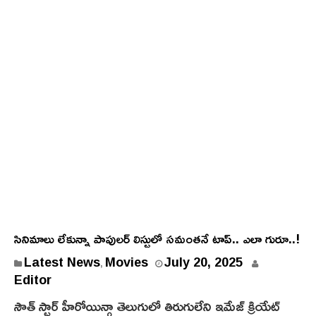
సినిమాలు లేకున్నా పాపులర్ లిస్టులో సమంతనే టాప్.. ఎలా గురూ..!
J
Latest News
Movies
July 20, 2025
,
u
Editor
l
సౌత్ స్టార్ హీరోయిన్గా తెలుగులో తిరుగులేని ఇమేజ్ క్రియేట్
y