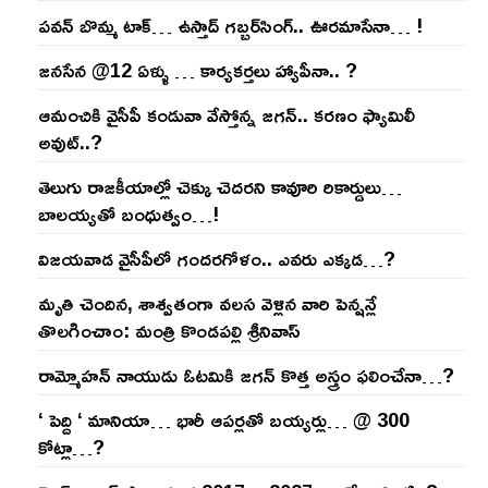
ప‌వ‌న్ బొమ్మ టాక్‌… ఉస్తాద్ గ‌బ్బ‌ర్‌సింగ్‌.. ఊర‌మాసేనా… !
జనసేన @12 ఏళ్ళు … కార్యకర్తలు హ్యాపీనా.. ?
ఆమంచికి వైసీపీ కండువా వేస్తోన్న జ‌గ‌న్‌.. క‌ర‌ణం ఫ్యామిలీ
అవుట్‌..?
తెలుగు రాజ‌కీయాల్లో చెక్కు చెద‌ర‌ని కావూరి రికార్డులు…
బాల‌య్యతో బంధుత్వం…!
విజ‌య‌వాడ వైసీపీలో గంద‌ర‌గోళం.. ఎవ‌రు ఎక్క‌డ‌…?
మృతి చెందిన, శాశ్వతంగా వలస వెళ్లిన వారి పెన్ష‌న్లే
తొల‌గించాం: మంత్రి కొండపల్లి శ్రీనివాస్
రామ్మోహ‌న్ నాయుడు ఓట‌మికి జ‌గ‌న్ కొత్త అస్త్రం ఫ‌లించేనా…?
‘ పెద్ది ‘ మానియా… భారీ ఆప‌ర్ల‌తో బ‌య్య‌ర్లు… @ 300
కోట్లా…?