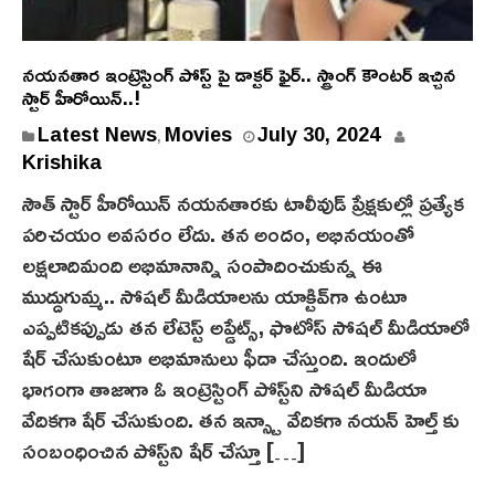
నయనతార ఇంట్రెస్టింగ్ పోస్ట్ పై డాక్టర్ ఫైర్.. స్ట్రాంగ్ కౌంటర్ ఇచ్చిన
స్టార్ హీరోయిన్..!
Latest News
Movies
July 30, 2024
,
Krishika
సౌత్ స్టార్ హీరోయిన్ నయనతారకు టాలీవుడ్ ప్రేక్షకుల్లో ప్రత్యేక
పరిచయం అవసరం లేదు. తన అందం, అభిన‌యంతో
లక్షలాదిమంది అభిమానాన్ని సంపాదించుకున్న ఈ
ముద్దుగుమ్మ.. సోషల్ మీడియాలను యాక్టివ్‌గా ఉంటూ
ఎప్పటికప్పుడు తన లేటెస్ట్ అప్డేట్స్, ఫొటోస్ సోషల్ మీడియాలో
షేర్ చేసుకుంటూ అభిమానులు ఫీదా చేస్తుంది. ఇందులో
భాగంగా తాజాగా ఓ ఇంట్రెస్టింగ్ పోస్ట్‌ని సోషల్ మీడియా
వేదికగా షేర్ చేసుకుంది. తన ఇన్స్టా వేదికగా న‌యన్ హెల్త్ కు
సంబంధించిన పోస్ట్‌ని షేర్ చేస్తూ […]