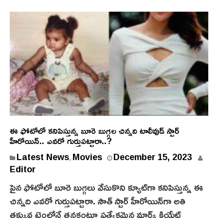
ఈ ఫోటోలో కనిపిస్తున్న బూరె బుగ్గల చిన్నది టాలీవుడ్ స్టార్
హీరోయిన్.. ఎవరో గుర్తుపట్టారా..?
Latest News
Movies
December 15, 2023
,
Editor
పైన ఫోటోలో బూరె బుగ్గలు వేసుకొని క్యూట్‌గా కనిపిస్తున్న ఈ
చిన్నది ఎవరో గుర్తుపట్టారా. సౌత్‌ స్టార్ హీరోయిన్‌గా అతి
తక్కువ టైంలోనే తనకంటూ ప్రత్యేకమైన మార్క్ క్రియేట్