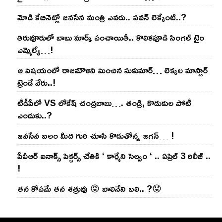
మోడి కేబినెట్లో జ‌నసేన మంత్రి ఎవ‌రు.. ప‌వ‌న్ లెక్కేంటి..?
తిరువూరులో బాబు మార్క్ పంచాయితీ.. కొలిక‌పూడి సింగ‌ల్ టైం
ఎమ్మెల్యే…!
ఆ విష‌యంలో రాజ‌మౌళిని మించిన సుకుమార్‌… లెక్క‌ల మాస్టార్
ట్రెండే వేరు..!
టీడీపీలో VS లోకేష్ చంద్ర‌బాబు…. తండ్రి, కొడుకుల పోటీ
ఎందుకు..?
జ‌న‌సేన బ‌లం మీద గురి చూసి కొడుతోన్న జ‌గ‌న్‌… !
పీవీఆర్ ఐనాక్స్ పిక్చర్స్ చేతికి ‘ కార్మేని సెల్వం ‘ .. ఏప్రిల్ 3 రిలీజ్ ..
!
తన కోపమే తన శత్రువు 😡 బాలినేని బలి.. ?😟