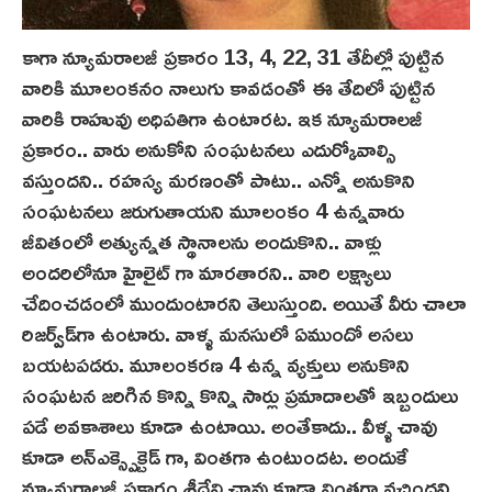
కాగా న్యూమరాలజీ ప్రకారం 13, 4, 22, 31 తేదీల్లో పుట్టిన
వారికి మూలంకనం నాలుగు కావడంతో ఈ తేదిలో పుట్టిన
వారికి రాహువు అధిపతిగా ఉంటారట‌. ఇక న్యూమరాలజీ
ప్ర‌కారం.. వారు అనుకోని సంఘటనలు ఎదుర్కోవాల్సి
వస్తుందని.. రహస్య మరణంతో పాటు.. ఎన్నో అనుకొని
సంఘటనలు జరుగుతాయని మూలంకం 4 ఉన్నవారు
జీవితంలో అత్యున్నత స్థానాలను అందుకొని.. వాళ్లు
అందరిలోనూ హైలైట్ గా మారతారని.. వారి లక్ష్యాలు
చేదించడంలో ముందుంటారని తెలుస్తుంది. అయితే వీరు చాలా
రిజ‌ర్వ్‌డ్‌గా ఉంటారు. వాళ్ళ మనసులో ఏముందో అసలు
బయటపడరు. మూలంకరణ 4 ఉన్న వ్యక్తులు అనుకొని
సంఘటన జరిగిన కొన్ని కొన్ని సార్లు ప్రమాదాలతో ఇబ్బందులు
పడే అవకాశాలు కూడా ఉంటాయి. అంతేకాదు.. వీళ్ళ చావు
కూడా అన్ఎక్స్పెక్టెడ్ గా, వింతగా ఉంటుందట. అందుకే
న్యూమరాలజీ ప్ర‌కారం శ్రీదేవి చావు కూడా వింతగా వచ్చిందని