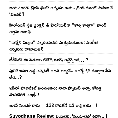
జయశంకర్: ట్రెండ్‌ ఫాలో అవ్వడం కాదు.. ట్రెండ్‌ ముందే ఊహించే
‘విజనరీ’!
హీరోయిన్ శ్రీజ డైరెక్ష‌న్ & హీరోయిన్‌గా “కొత్త కొత్తగా” సాంగ్
ఆల్బమ్ లాంఛ్
“కార్మేని సెల్వం” హృదయానికి హత్తుకుంటుంది: సంగీత
దర్శకుడు రామానుజన్
టీడీపీలో ఈ నేత‌ల‌కు లోకేష్ మార్క్ రిటైర్మెంట్‌… ?
పులివెందుల గ‌డ్డ ఎప్ప‌ట‌కీ జ‌గ‌న్ అడ్డానే.. రిజ‌ర్వేష‌న్ మార్చినా సీన్
లేదు..?
ఏపీలో పొలిటిక‌ల్ సంచ‌ల‌నం: నారా ఫ్యామిలీ అత్తా, కోడ‌ళ్ల
పొలిటికల్ ఎంట్రీ..!
జ‌గ‌న్ సెంచ‌రీ కాదు… 132 కొడితేనే విన్ అవుతాడు…!
Suyodhana Review: ప్రియదర్శి ‘సుయోధన’ రివ్యూ.. !