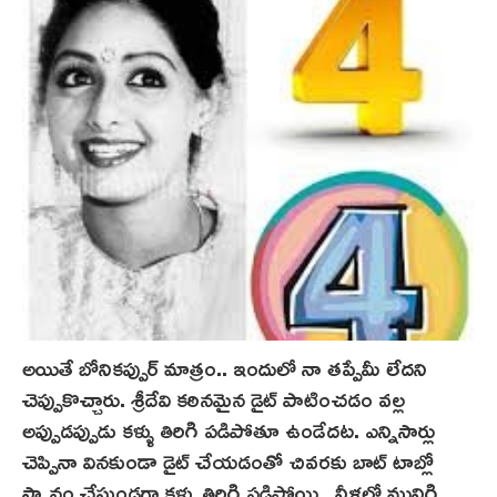
అయితే బోనికప్పుర్‌ మాత్రం.. ఇందులో నా తప్పేమీ లేదని
చెప్పుకొచ్చారు. శ్రీదేవి కఠినమైన డైట్ పాటించడం వల్ల
అప్పుడప్పుడు కళ్ళు తిరిగి పడిపోతూ ఉండేదట‌. ఎన్నిసార్లు
చెప్పినా వినకుండా డైట్ చేయడంతో చివరకు బాట్ టాబ్లో
స్నానం చేస్తుండగా కళ్ళు తిరిగి పడిపోయి.. నీళ్లలో మునిగి