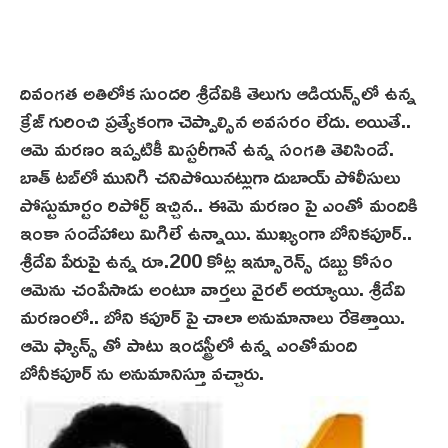
దివంగత అతిలోక సుందరి శ్రీదేవికి తెలుగు ఆడియన్స్‌లో ఉన్న
క్రేజ్‌ గురించి ప్రత్యేకంగా చెప్పాల్సిన అవసరం లేదు. అయితే..
ఆమె మరణం ఇప్పటికీ మిస్టరీగానే ఉన్న సంగతి తెలిసిందే.
బాత్ ట‌బ్‌లో మునిగి చనిపోయినట్లుగా దుబాయ్ పోలీసులు
పోస్టుమార్టం రిపోర్ట్ ఇచ్చిన.. ఈమె మరణం పై ఎంతో మందికి
ఇంకా సందేహాలు మిగిలే ఉన్నాయి. ముఖ్యంగా బోనికపూర్..
శ్రీదేవి పేరుపై ఉన్న రూ.200 కోట్ల ఇన్సూరెన్స్ డబ్బు కోసం
ఆమెను చంపేసాడు అంటూ వార్తలు వైరల్ అయ్యాయి. శ్రీదేవి
మరణంలో.. బోని కపూర్ పై చాలా అనుమానాలు రేకెత్తాయి.
ఆమె ఫ్యాన్స్ తో పాటు ఇండస్ట్రీలో ఉన్న ఎంతోమంది
బోనీకపూర్ ను అనుమానిస్తూ వచ్చారు.