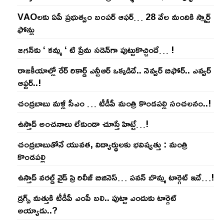
VAOల‌కు ఏపీ ప్ర‌భుత్వం బంప‌ర్ ఆఫ‌ర్‌… 28 వేల మందికి స్మార్ట్
ఫోన్లు
జ‌గ‌న్‌కు ‘ క‌మ్మ ‘ టి ప్రేమ స‌డెన్‌గా పుట్టుకొచ్చిందే… !
రాజ‌కీయాల్లో రేర్ రికార్డ్ ఎన్టీఆర్ ఒక్క‌డిదే.. నెవ్వ‌ర్ బిఫోర్‌.. ఎవ్వ‌ర్
ఆఫ్ట‌ర్‌..!
చంద్ర‌బాబు మ‌ళ్లీ సీఎం … టీడీపీ మంత్రి కొండ‌ప‌ల్లి సంచ‌ల‌నం..!
ఉస్తాద్ అంచ‌నాలు లేకుండా చూస్తే హిట్టే…!
చంద్ర‌బాబుతోనే యువ‌త‌, విద్యార్థుల‌కు భ‌విష్య‌త్తు : మంత్రి
కొండ‌ప‌ల్లి
ఉస్తాద్ వ‌ర‌ల్డ్ వైడ్ ప్రి రిలీజ్ బిజినెస్‌… ప‌వ‌న్ బొమ్మ టార్గెట్ ఇదే…!
డ్రగ్స్ మత్తుకి టీడీపీ ఎంపీ బలి.. పుట్టా ఎందుకు టార్గెట్
అయ్యాడు..?