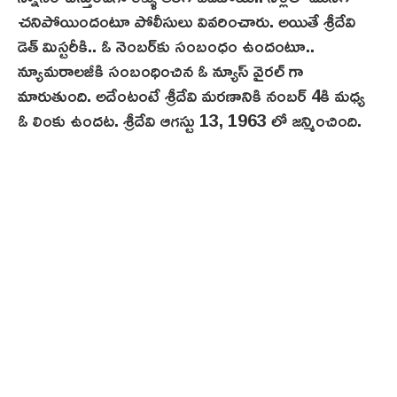
చనిపోయిందంటూ పోలీసులు వివరించారు. అయితే శ్రీదేవి
డెత్ మిస్టరీకి.. ఓ నెంబర్‌కు సంబంధం ఉందంటూ..
న్యూమరాలజీకి సంబంధించిన ఓ న్యూస్ వైరల్ గా
మారుతుంది. అదేంటంటే శ్రీదేవి మరణానికి నంబర్ 4కి మధ్య
ఓ లింకు ఉందట. శ్రీదేవి ఆగస్టు 13, 1963 లో జన్మించింది.