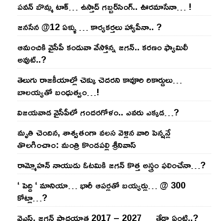
ప‌వ‌న్ బొమ్మ టాక్‌… ఉస్తాద్ గ‌బ్బ‌ర్‌సింగ్‌.. ఊర‌మాసేనా… !
జనసేన @12 ఏళ్ళు … కార్యకర్తలు హ్యాపీనా.. ?
ఆమంచికి వైసీపీ కండువా వేస్తోన్న జ‌గ‌న్‌.. క‌ర‌ణం ఫ్యామిలీ
అవుట్‌..?
తెలుగు రాజ‌కీయాల్లో చెక్కు చెద‌ర‌ని కావూరి రికార్డులు…
బాల‌య్యతో బంధుత్వం…!
విజ‌య‌వాడ వైసీపీలో గంద‌ర‌గోళం.. ఎవ‌రు ఎక్క‌డ‌…?
మృతి చెందిన, శాశ్వతంగా వలస వెళ్లిన వారి పెన్ష‌న్లే
తొల‌గించాం: మంత్రి కొండపల్లి శ్రీనివాస్
రామ్మోహ‌న్ నాయుడు ఓట‌మికి జ‌గ‌న్ కొత్త అస్త్రం ఫ‌లించేనా…?
‘ పెద్ది ‘ మానియా… భారీ ఆప‌ర్ల‌తో బ‌య్య‌ర్లు… @ 300
కోట్లా…?
వైఎస్‌. జ‌గ‌న్ పాద‌యాత్ర 2017 – 2027 … తేడా ఏంటి..?