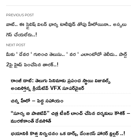
Post
వాట్.. ఈ స్టైలిష్ విలన్ భార్య టాలీవుడ్ తోపు హీరోయినా.. అస్సలు
navigation
గెస్ చేయలేరు..!
మీకు ‘ దేవర ‘ గురించి తెలుసు.. ‘ వర ‘ ఎలాంటోడో తెలీదు.. పార్ట్
2పై హైప్ పెంచేసిన తారక్..!
రాంజీ డాట్: తెలుగు సినిమాకు ప్రపంచ స్థాయి విజువల్స్
అందిస్తోన్న క్రియేటివ్ VFX సూపర్‌వైజర్
చిన్న హీరో – పెద్ద సహాయం
“సూర్య బి పాజిటివ్” చిత్ర టీజర్ లాంచ్ చేసిన‌ దర్శకులు కౌశిక్ –
మురళీకాంత్ దేవసోత్
భయానికి కొత్త నిర్వచనం ఒక డార్క్, డేంజరస్ హారర్ థ్రిల్లర్ ..!