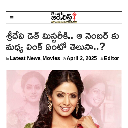
శ్రీదేవి డెత్ మిస్టరీకి.. ఆ నెంబర్ కు
మధ్య లింక్ ఏంటో తెలుసా..?
Latest News
Movies
April 2, 2025
Editor
,