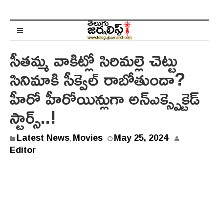
సీతమ్మ వాకిట్లో సిరిమల్లె చెట్టు
సినిమాకి సీక్వెల్ రాబోతుందా?
హీరో హీరోయిన్లుగా అన్ఎక్స్పెక్టెడ్
స్టార్స్..!
Latest News
Movies
May 25, 2024
,
Editor