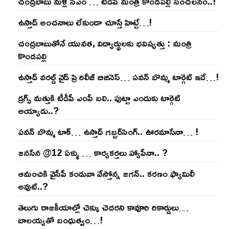
చంద్ర‌బాబు మ‌ళ్లీ సీఎం … టీడీపీ మంత్రి కొండ‌ప‌ల్లి సంచ‌ల‌నం..!
ఉస్తాద్ అంచ‌నాలు లేకుండా చూస్తే హిట్టే…!
చంద్ర‌బాబుతోనే యువ‌త‌, విద్యార్థుల‌కు భ‌విష్య‌త్తు : మంత్రి
కొండ‌ప‌ల్లి
ఉస్తాద్ వ‌ర‌ల్డ్ వైడ్ ప్రి రిలీజ్ బిజినెస్‌… ప‌వ‌న్ బొమ్మ టార్గెట్ ఇదే…!
డ్రగ్స్ మత్తుకి టీడీపీ ఎంపీ బలి.. పుట్టా ఎందుకు టార్గెట్
అయ్యాడు..?
ప‌వ‌న్ బొమ్మ టాక్‌… ఉస్తాద్ గ‌బ్బ‌ర్‌సింగ్‌.. ఊర‌మాసేనా… !
జనసేన @12 ఏళ్ళు … కార్యకర్తలు హ్యాపీనా.. ?
ఆమంచికి వైసీపీ కండువా వేస్తోన్న జ‌గ‌న్‌.. క‌ర‌ణం ఫ్యామిలీ
అవుట్‌..?
తెలుగు రాజ‌కీయాల్లో చెక్కు చెద‌ర‌ని కావూరి రికార్డులు…
బాల‌య్యతో బంధుత్వం…!