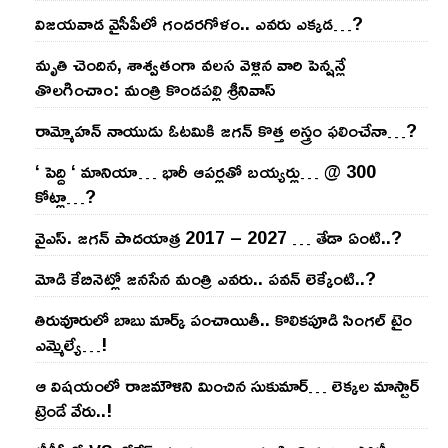
విజ‌య‌వాడ వైసీపీలో గంద‌ర‌గోళం.. ఎవ‌రు ఎక్క‌డ‌…?
మృతి చెందిన, శాశ్వతంగా వలస వెళ్లిన వారి పెన్ష‌న్లే
తొల‌గించాం: మంత్రి కొండపల్లి శ్రీనివాస్
రామ్మోహ‌న్ నాయుడు ఓట‌మికి జ‌గ‌న్ కొత్త అస్త్రం ఫ‌లించేనా…?
‘ పెద్ది ‘ మానియా… భారీ ఆప‌ర్ల‌తో బ‌య్య‌ర్లు… @ 300
కోట్లా…?
వైఎస్‌. జ‌గ‌న్ పాద‌యాత్ర 2017 – 2027 … తేడా ఏంటి..?
మోడి కేబినెట్లో జ‌నసేన మంత్రి ఎవ‌రు.. ప‌వ‌న్ లెక్కేంటి..?
తిరువూరులో బాబు మార్క్ పంచాయితీ.. కొలిక‌పూడి సింగ‌ల్ టైం
ఎమ్మెల్యే…!
ఆ విష‌యంలో రాజ‌మౌళిని మించిన సుకుమార్‌… లెక్క‌ల మాస్టార్
ట్రెండే వేరు..!