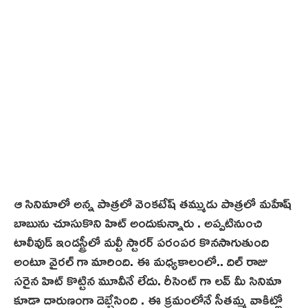
ఆ సినిమాలో అన్న పాత్రలో వెంకటేష్ తమ్ముడు పాత్రలో మహేష్
బాబును చూసుకొని హిట్ అందుకున్నారు . అప్పటినుంచి
టాలీవుడ్ ఇండస్ట్రీలో మల్టీ స్టారర్ పరంపర కొనసాగుతుంది
అంటూ వైరల్ గా మారింది. ఈ మధ్యకాలంలో.. దిల్ రాజు
సరైన హిట్ కొట్టిన మూవీనే లేదు. రీసెంట్ గా లవ్ మీ సినిమా
కూడా దారుణంగా దెబ్బేసింది . ఈ క్రమంలోనే సీతమ్మ వాకిట్లో