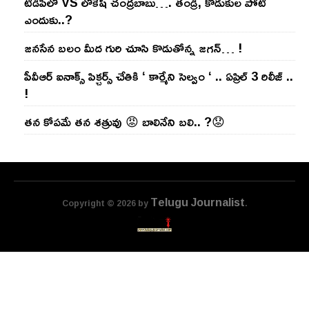
టీడీపీలో VS లోకేష్ చంద్ర‌బాబు…. తండ్రి, కొడుకుల పోటీ
ఎందుకు..?
జ‌న‌సేన బ‌లం మీద గురి చూసి కొడుతోన్న జ‌గ‌న్‌… !
పీవీఆర్ ఐనాక్స్ పిక్చర్స్ చేతికి ‘ కార్మేని సెల్వం ‘ .. ఏప్రిల్ 3 రిలీజ్ ..
!
తన కోపమే తన శత్రువు 😡 బాలినేని బలి.. ?😟
Telugu Journalist
Copyright © 2026 by
.