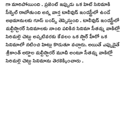
గా మారిపోయింది . ప్రజెంట్ ఇప్పుడు ఒక హిట్ సినిమాకి
సీక్వెల్ రాబోతుంది అన్న వార్త టాలీవుడ్ ఇండస్ట్రీలో ఉండే
అభిమానులకు గూస్ బంప్స్ తెప్పిస్తుంది . టాలీవుడ్ ఇండస్ట్రీలో
మల్టీస్టారర్ సినిమాలకు నాంది పలికిన సినిమా సీతమ్మ వాకిట్లో
సిరిమల్లె చెట్టు అప్పటివరకు కేవలం ఒక స్టార్ హీరో ఒక
సినిమాలో నటించి హిట్లు కొడుతూ వచ్చారు. అయితే ఎప్పుడైతే
శ్రీకాంత్ అడ్డాల మల్టీస్టారర్ మూవీ అంటూ సీతమ్మ వాకిట్లో
సిరిమల్లె చెట్టు సినిమాను తెరకెక్కించారు .