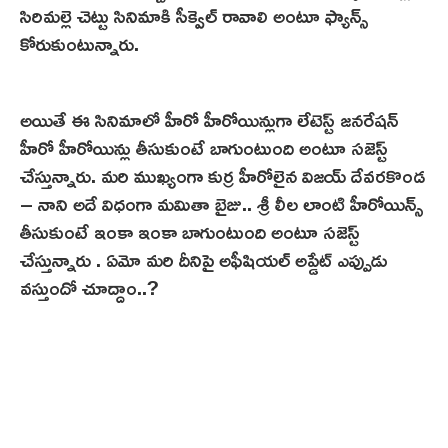
సిరిమల్లె చెట్టు సినిమాకి సీక్వెల్ రావాలి అంటూ ఫ్యాన్స్
కోరుకుంటున్నారు.
అయితే ఈ సినిమాలో హీరో హీరోయిన్లుగా లేటెస్ట్ జనరేషన్
హీరో హీరోయిన్లు తీసుకుంటే బాగుంటుంది అంటూ సజెస్ట్
చేస్తున్నారు. మరి ముఖ్యంగా కుర్ర హీరోలైన విజయ్ దేవరకొండ
– నాని అదే విధంగా మమితా బైజు.. శ్రీ లీల లాంటి హీరోయిన్స్
తీసుకుంటే ఇంకా ఇంకా బాగుంటుంది అంటూ సజెస్ట్
చేస్తున్నారు . ఏమో మరి దీనిపై అఫీషియల్ అప్డేట్ ఎప్పుడు
వస్తుందో చూద్దాం..?