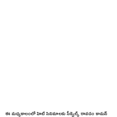
ఈ మధ్యకాలంలో హిట్ సినిమాలకు సీక్వెల్స్ రావడం కామన్