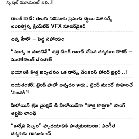
స్పెషల్ మూమెంట్ ఇది..!
రాంజీ డాట్: తెలుగు సినిమాకు ప్రపంచ స్థాయి విజువల్స్
అందిస్తోన్న క్రియేటివ్ VFX సూపర్‌వైజర్
చిన్న హీరో – పెద్ద సహాయం
“సూర్య బి పాజిటివ్” చిత్ర టీజర్ లాంచ్ చేసిన‌ దర్శకులు కౌశిక్ –
మురళీకాంత్ దేవసోత్
భయానికి కొత్త నిర్వచనం ఒక డార్క్, డేంజరస్ హారర్ థ్రిల్లర్ ..!
జయశంకర్: ట్రెండ్‌ ఫాలో అవ్వడం కాదు.. ట్రెండ్‌ ముందే ఊహించే
‘విజనరీ’!
హీరోయిన్ శ్రీజ డైరెక్ష‌న్ & హీరోయిన్‌గా “కొత్త కొత్తగా” సాంగ్
ఆల్బమ్ లాంఛ్
“కార్మేని సెల్వం” హృదయానికి హత్తుకుంటుంది: సంగీత
దర్శకుడు రామానుజన్