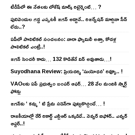
టీడీపీలో ఈ నేత‌ల‌కు లోకేష్ మార్క్ రిటైర్మెంట్‌… ?
పులివెందుల గ‌డ్డ ఎప్ప‌ట‌కీ జ‌గ‌న్ అడ్డానే.. రిజ‌ర్వేష‌న్ మార్చినా సీన్
లేదు..?
ఏపీలో పొలిటిక‌ల్ సంచ‌ల‌నం: నారా ఫ్యామిలీ అత్తా, కోడ‌ళ్ల
పొలిటికల్ ఎంట్రీ..!
జ‌గ‌న్ సెంచ‌రీ కాదు… 132 కొడితేనే విన్ అవుతాడు…!
Suyodhana Review: ప్రియదర్శి ‘సుయోధన’ రివ్యూ.. !
VAOల‌కు ఏపీ ప్ర‌భుత్వం బంప‌ర్ ఆఫ‌ర్‌… 28 వేల మందికి స్మార్ట్
ఫోన్లు
జ‌గ‌న్‌కు ‘ క‌మ్మ ‘ టి ప్రేమ స‌డెన్‌గా పుట్టుకొచ్చిందే… !
రాజ‌కీయాల్లో రేర్ రికార్డ్ ఎన్టీఆర్ ఒక్క‌డిదే.. నెవ్వ‌ర్ బిఫోర్‌.. ఎవ్వ‌ర్
ఆఫ్ట‌ర్‌..!