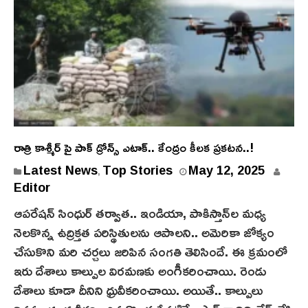
రాత్రి కాశ్మీర్ పై పాక్ డ్రోన్స్ ఎటాక్.. కేంద్రం కీలక ప్రకటన..!
Latest News
Top Stories
May 12, 2025
,
Editor
ఆపరేషన్ సింధుర్‌ తర్వాత.. ఇండియా, పాకిస్తాన్‌ల‌ మధ్య
నెలకొన్న ఉద్రిక్తత పరిస్థితులను ఆపాలని.. అమెరికా జోక్యం
చేసుకొని మరి చ‌ర్చ‌లు జ‌రిపిన సంగ‌తి తెలిసిందే. ఈ క్రమంలో
ఇరు దేశాలు కాల్పుల విరమణకు అంగీకరించాయి. రెండు
దేశాలు కూడా దీనిని ధ్రువీకరించాయి. అయితే.. కాల్పులు