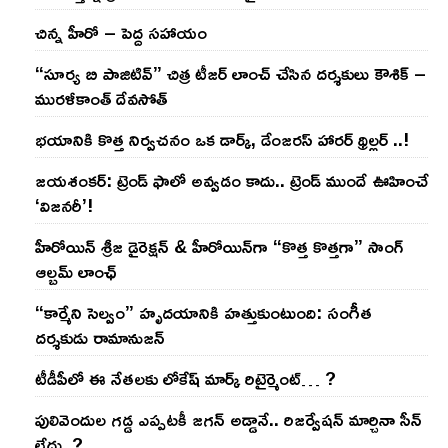
చిన్న హీరో – పెద్ద సహాయం
“సూర్య బి పాజిటివ్” చిత్ర టీజర్ లాంచ్ చేసిన‌ దర్శకులు కౌశిక్ –
మురళీకాంత్ దేవసోత్
భయానికి కొత్త నిర్వచనం ఒక డార్క్, డేంజరస్ హారర్ థ్రిల్లర్ ..!
జయశంకర్: ట్రెండ్‌ ఫాలో అవ్వడం కాదు.. ట్రెండ్‌ ముందే ఊహించే
‘విజనరీ’!
హీరోయిన్ శ్రీజ డైరెక్ష‌న్ & హీరోయిన్‌గా “కొత్త కొత్తగా” సాంగ్
ఆల్బమ్ లాంఛ్
“కార్మేని సెల్వం” హృదయానికి హత్తుకుంటుంది: సంగీత
దర్శకుడు రామానుజన్
టీడీపీలో ఈ నేత‌ల‌కు లోకేష్ మార్క్ రిటైర్మెంట్‌… ?
పులివెందుల గ‌డ్డ ఎప్ప‌ట‌కీ జ‌గ‌న్ అడ్డానే.. రిజ‌ర్వేష‌న్ మార్చినా సీన్
లేదు..?