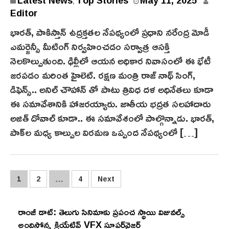
,
Editor
భార‌త్‌, పాకిస్తాన్ ఉద్ర‌క్త‌త‌ల నేపథ్యంలో ప్రధాని నరేంద్ర మోడీ
ఎమర్జెన్సీ మీటింగ్ నిర్వహించడం స‌ర్వాత్ర‌ ఆసక్తి
నెలకొల్పుతుంది. ఢిల్లీలో ఆయన అధికార నివాసంలో ఈ భేటీ
జరపడం మరింత హైలెట్. రక్షణ మంత్రి రాజ్ నాథ్ సింగ్,
డిఫెన్స్.. అనిల్ చౌహాన్ తో పాటు త్రివిధ ద‌ళ‌ అధినేతలు కూడా
ఈ సమావేశానికి హాజరయ్యారు. జాతీయ భద్రత సలహాదారు
అజిత్ దోవాల్ కూడా.. ఈ సమావేశంలో పాల్గొన్నాడు. భారత్,
పాక్‌ల మధ్య కాల్పుల విరమణ ఒప్పంద నేపథ్యంలో […]
Posts
1
2
…
4
Next
pagination
రాంజీ డాట్: తెలుగు సినిమాకు ప్రపంచ స్థాయి విజువల్స్
అందిస్తోన్న క్రియేటివ్ VFX సూపర్‌వైజర్