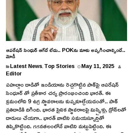
ఆపరేషన్ సింధుర్ ఆగేదే లేదు.. POKను మాకు అప్పగించాల్సిందే..
మోడీ
Latest News
Top Stories
May 11, 2025
,
Editor
పహ‌ల్గాం దాడితో ఇండియాను రెచ్చగొట్టిన పాక్‌పై ఆపరేషన్
సింధూర్ తో ప్రతీకార చర్య ప్రారంభించింది భారత్. ఈ
క్రమంలోని 9 ఉగ్ర స్థావరాలను కుప్పకూల్చేయడంతో.. పాక్
ప్రతిదాడికి దిగింది. భారత సైనిక స్థావరాలపై మిస్సైళ్లు, డ్రోన్‌ల‌తో
దాడులు చేయగా.. భారత్ వాటిని సమయస్ఫూర్తితో
తిప్పికొట్టింది. గ‌గ‌న‌త‌లంలోనే వాటిని మ‌ట్టుపెట్టింది. ఈ