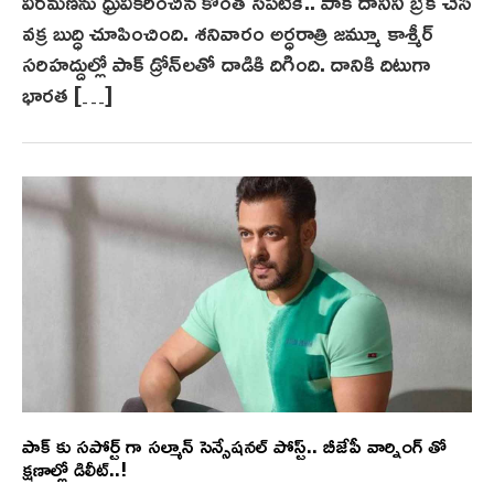
విరమణను ధ్రువీకరించిన కొంత సేపటికే.. పాక్ దానిని బ్రేక్ చేసి
వక్ర బుద్ధి చూపించింది. శనివారం అర్ధరాత్రి జమ్మూ కాశ్మీర్
సరిహద్దుల్లో పాక్‌ డ్రోన్‌ల‌తో దాడికి దిగింది. దానికి దిటుగా
భారత […]
పాక్ కు సపోర్ట్ గా సల్మాన్ సెన్సేషనల్ పోస్ట్.. బీజేపీ వార్నింగ్ తో
క్షణాల్లో డిలీట్..!