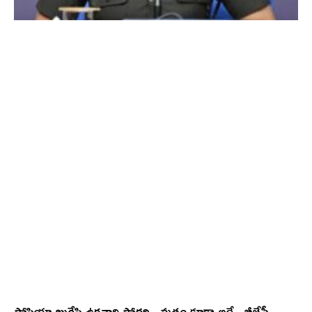
సోషియా ఖురేషి ఉగ్రవాది సోదరి.. మతం కూడా అదే.. బీజేపీ