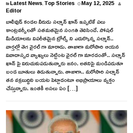
Latest News
Top Stories
May 12, 2025
,
Editor
బాలీవుడ్ కండల వీరుడు సల్మాన్ ఖాన్ ఇప్పటికే ప‌లు
కాంట్రవర్సీలతో సతమతమైన సంగతి తెలిసిందే. సోషల్
మీడియాలను విపరీతమైన ట్రోల్స్ ని ఎదుర్కొన్న సల్మాన్..
వార్తల్లో తెగ వైరల్ గా మారాడు. తాజాగా మరోసారి ఆయన
వివాదాస్పద వ్యాఖ్యలు నెట్టింట వైరల్ గా మారడంతో.. సల్మాన్
ఖాన్ పై విరుచుకుపడుతున్నారు జనం. అతనిపై మండిపడుతూ
బండ బూతులు తిడుతున్నారు. తాజాగా.. మరోసారి సల్మాన్
తన వక్రబుద్దిని బయట పెట్టాడంటూ అభిప్రాయాలు వ్యక్తం
చేస్తున్నారు. ఇంతకీ అసలు ఏం […]