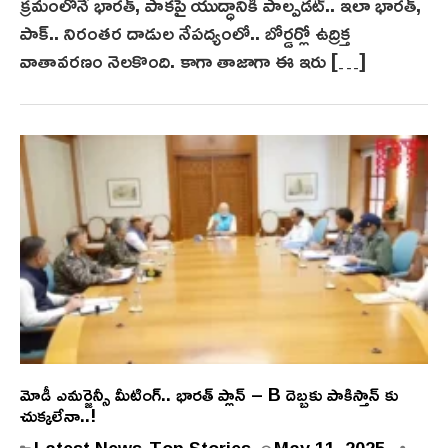
క్రమంలోనే భార‌త్, పాకపై యుద్ధానికి పాల్ప‌డ‌ట్.. ఇలా భారత్,
పాక్‌.. నిరంత‌ర దాడుల నేపద్యంలో.. బోర్డర్లో ఉద్రిక్త
వాతావరణం నెలకొంది. కాగా తాజాగా ఈ ఇరు […]
మోడీ ఎమర్జెన్సీ మీటింగ్.. భారత్ ప్లాన్ – B దెబ్బకు పాకిస్తాన్ కు
చుక్కలేనా..!
Latest News
Top Stories
May 11, 2025