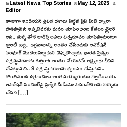
Latest News
Top Stories
May 12, 2025
,
Editor
తాజాగా ఇండియన్ త్రివిధ దళాలు పెట్టిన ప్రెస్ మీట్ ద్వారా
పాకిస్తాన్‌కు ఇప్పటివరకు మనం చూపించింది కేవలం ట్రైలర్
అని.. మళ్ళీ తోక జాడిస్తే అసలు విశ్వరూపం చూపిస్తామంటూ
క్లారిటీ ఇచ్చి.. ఉగ్రవాదాన్ని అంతం చేసేందుకు ఆపరేషన్
సింధూర్‌ మొదలుపెట్టామని చెప్పుకొచ్చారు. భారత సైన్యం
ఉగ్రస్థావరాలను గుర్తించి అంతం చేయడమే లక్ష్యంగా దీనిని
చేపట్టామ‌ని.. 9 ఉగ్ర స్థావరాలను ధ్వంసం చేస్తామని..
కొంతమంది ఉగ్రవాదులు అంతమయ్యారంటూ వెల్లడించారు.
ఆపరేషన్ సింధూర్‌పై ప్రత్యేక మీడియా సమావేశాలను ఏర్పాటు
చేసిన […]