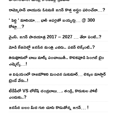
రామ్మోహ‌న్ నాయుడు ఓట‌మికి జ‌గ‌న్ కొత్త అస్త్రం ఫ‌లించేనా…?
‘ పెద్ది ‘ మానియా… భారీ ఆప‌ర్ల‌తో బ‌య్య‌ర్లు… @ 300
కోట్లా…?
వైఎస్‌. జ‌గ‌న్ పాద‌యాత్ర 2017 – 2027 … తేడా ఏంటి..?
మోడి కేబినెట్లో జ‌నసేన మంత్రి ఎవ‌రు.. ప‌వ‌న్ లెక్కేంటి..?
తిరువూరులో బాబు మార్క్ పంచాయితీ.. కొలిక‌పూడి సింగ‌ల్ టైం
ఎమ్మెల్యే…!
ఆ విష‌యంలో రాజ‌మౌళిని మించిన సుకుమార్‌… లెక్క‌ల మాస్టార్
ట్రెండే వేరు..!
టీడీపీలో VS లోకేష్ చంద్ర‌బాబు…. తండ్రి, కొడుకుల పోటీ
ఎందుకు..?
జ‌న‌సేన బ‌లం మీద గురి చూసి కొడుతోన్న జ‌గ‌న్‌… !