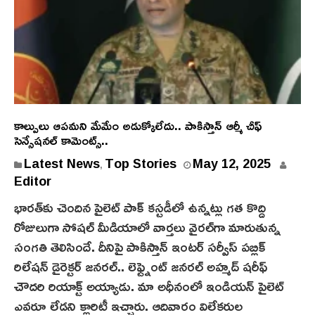
కాల్పులు ఆపమని మేమేం అడుక్కోలేదు.. పాకిస్తాన్ ఆర్మీ చీఫ్
సెన్సేషనల్ కామెంట్స్..
Latest News
Top Stories
May 12, 2025
,
Editor
భారత్‌కు చెందిన పైలెట్ పాక్ క‌స్టడీలో ఉన్నట్లు గత కొద్ది
రోజులుగా సోషల్ మీడియాలో వార్తలు వైర‌ల్‌గా మారుతున్న
సంగతి తెలిసిందే. దీనిపై పాకిస్తాన్ ఇంటర్ సర్వీస్ పబ్లిక్
రిలేషన్ డైరెక్టర్ జనరల్.. లెఫ్ట్నెంట్ జనరల్ అహ్మద్ షరీఫ్
చౌదరి రియాక్ట్ అయ్యాడు. మా అధీనంలో ఇండియన్ పైలెట్
ఎవరూ లేడని క్లారిటీ ఇచ్చారు. ఆదివారం విలేకరుల