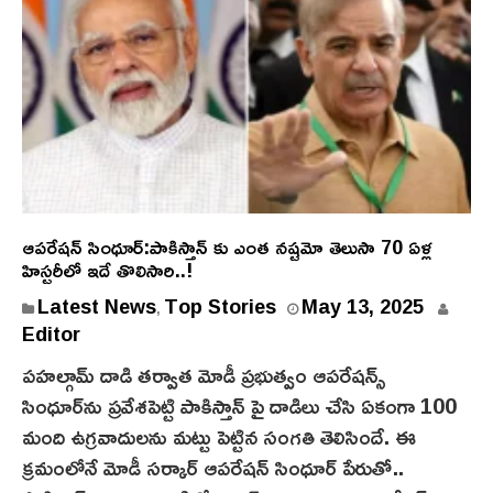
ఆపరేషన్ సింధూర్:పాకిస్తాన్ కు ఎంత నష్టమో తెలుసా 70 ఏళ్ల
హిస్టరీలో ఇదే తొలిసారి..!
Latest News
Top Stories
May 13, 2025
,
Editor
ప‌హ‌ల్గామ్ దాడి తర్వాత మోడీ ప్రభుత్వం ఆపరేషన్స్
సింధూర్‌ను ప్రవేశపెట్టి పాకిస్తాన్ పై దాడిలు చేసి ఏకంగా 100
మంది ఉగ్రవాదులను మట్టు పెట్టిన సంగతి తెలిసిందే. ఈ
క్రమంలోనే మోడీ సర్కార్ ఆపరేషన్ సింధూర్‌ పేరుతో..