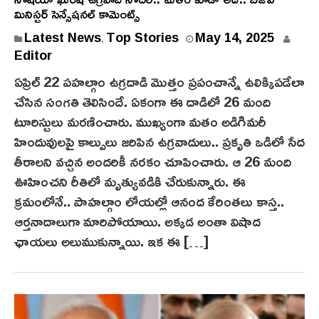
మినిస్టర్ సెన్సేషనల్ కామెంట్స్
M
Latest News
Top Stories
May 14, 2025
,
a
Editor
y
ఏప్రిల్ 22 పహల్గాం ఉగ్రదాడి మొత్తం ప్రపంచాన్నే ఉలిక్కిపడేలా
1
చేసిన సంగతి తెలిసిందే. ఏకంగా ఈ దాడిలో 26 మంది
4
టూరిస్టులు మరణించారు. ముఖ్యంగా మతం అడిగిమరీ
,
హిందువులపై కాల్పులు జరిపిన ఉగ్రవాదులు.. ప్రకృతి ఒడిలో సేద
2
తీరాలని వచ్చిన అందరికీ నరకం చూపించారు. ఆ 26 మంది
0
2
ఊహించని రీతిలో మృత్యువడికి చేరుకున్నారు. ఈ
5
క్రమంలోనే.. పాహ‌ల్గాం లోయ‌ల్లో ఆనంద కేరింతలు కాస్త..
ఆర్తనాదాలుగా మారిపోయాయి. అక్కడ అంతా విషాద
ఛాయలు అలుముకున్నాయి. ఇక ఈ […]