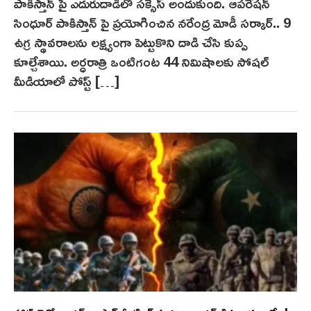
పాకిస్తాన్ పై ఎదురుదాడిలో సక్సెస్ అందుకుంది. ఆపరేషన్
సింధూర్‌ పాకిస్తాన్ పై ప్రయోగించిన నరేంద్ర మోడీ సర్కార్.. 9
ఉగ్ర స్థావరాలను లక్ష్యంగా పెట్టుకొని దాడి చేసి కుప్ప
కూల్చేశాయి. అర్ధరాత్రి ఒంటిగంట 44 నిమిషాలకు సోషల్
మీడియాలో పోస్ట్ […]