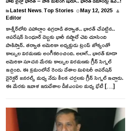
హాట్ లైన్లో భారత్ – పాక్ మీటింగ్ షురూ.. భారత్ డిమాండ్లు ఇవే..!
Latest News
Top Stories
May 12, 2025
,
Editor
కాశ్మీర్‌లోని పహాల్గాం ఉగ్రదాడి తర్వాత.. భారత్‌ చేపట్టిన..
ఆపరేషన్ సింధూర్‌ దెబ్బకు భారీ నష్టాలే చెవి చూసింది
పాకిస్తాన్. తర్వాత అమెరికా అధ్యక్షుడు ట్రంప్ జోక్యంతో
కాల్పుల విరమణకు అంగీకరించింది. అలాగే.. భారత్ కూడా
అమెరికా సూచన మేరకు కాల్పుల విరమణకు గ్రీన్ సిగ్నల్
ఇచ్చింది. ఈ క్రమంలోనే రెండు దేశాల మిలిటరీ ఆపరేషన్
డైరెక్టర్ జనరల్స్ మధ్య నేడు కీలక చర్చలకు గ్రీన్ సిగ్నల్ ఇచ్చారు.
ఈ మేరకు ఇవాళ ఇరుదేశాల డీజీఎంఏల మధ్య భేటీ […]