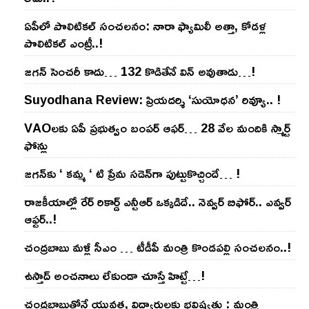
ఏపీలో పొలిటిక‌ల్ సంచ‌ల‌నం: నారా ఫ్యామిలీ అత్తా, కోడ‌ళ్ల
పొలిటికల్ ఎంట్రీ..!
జ‌గ‌న్ సెంచ‌రీ కాదు… 132 కొడితేనే విన్ అవుతాడు…!
Suyodhana Review: ప్రియదర్శి ‘సుయోధన’ రివ్యూ.. !
VAOల‌కు ఏపీ ప్ర‌భుత్వం బంప‌ర్ ఆఫ‌ర్‌… 28 వేల మందికి స్మార్ట్
ఫోన్లు
జ‌గ‌న్‌కు ‘ క‌మ్మ ‘ టి ప్రేమ స‌డెన్‌గా పుట్టుకొచ్చిందే… !
రాజ‌కీయాల్లో రేర్ రికార్డ్ ఎన్టీఆర్ ఒక్క‌డిదే.. నెవ్వ‌ర్ బిఫోర్‌.. ఎవ్వ‌ర్
ఆఫ్ట‌ర్‌..!
చంద్ర‌బాబు మ‌ళ్లీ సీఎం … టీడీపీ మంత్రి కొండ‌ప‌ల్లి సంచ‌ల‌నం..!
ఉస్తాద్ అంచ‌నాలు లేకుండా చూస్తే హిట్టే…!
చంద్ర‌బాబుతోనే యువ‌త‌, విద్యార్థుల‌కు భ‌విష్య‌త్తు : మంత్రి