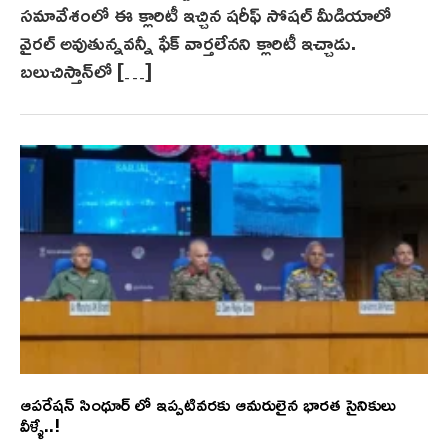
సమావేశంలో ఈ క్లారిటీ ఇచ్చిన షరీఫ్ సోషల్ మీడియాలో
వైరల్ అవుతున్నవన్నీ ఫేక్ వార్తలేనని క్లారిటీ ఇచ్చాడు.
బలుచిస్తాన్‌లో […]
ఆపరేషన్ సింధూర్ లో ఇప్పటివరకు ఆమరులైన భారత సైనికులు
వీళ్ళే..!