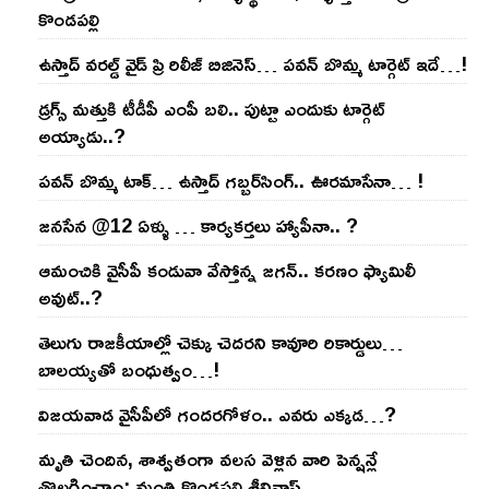
కొండ‌ప‌ల్లి
ఉస్తాద్ వ‌ర‌ల్డ్ వైడ్ ప్రి రిలీజ్ బిజినెస్‌… ప‌వ‌న్ బొమ్మ టార్గెట్ ఇదే…!
డ్రగ్స్ మత్తుకి టీడీపీ ఎంపీ బలి.. పుట్టా ఎందుకు టార్గెట్
అయ్యాడు..?
ప‌వ‌న్ బొమ్మ టాక్‌… ఉస్తాద్ గ‌బ్బ‌ర్‌సింగ్‌.. ఊర‌మాసేనా… !
జనసేన @12 ఏళ్ళు … కార్యకర్తలు హ్యాపీనా.. ?
ఆమంచికి వైసీపీ కండువా వేస్తోన్న జ‌గ‌న్‌.. క‌ర‌ణం ఫ్యామిలీ
అవుట్‌..?
తెలుగు రాజ‌కీయాల్లో చెక్కు చెద‌ర‌ని కావూరి రికార్డులు…
బాల‌య్యతో బంధుత్వం…!
విజ‌య‌వాడ వైసీపీలో గంద‌ర‌గోళం.. ఎవ‌రు ఎక్క‌డ‌…?
మృతి చెందిన, శాశ్వతంగా వలస వెళ్లిన వారి పెన్ష‌న్లే
తొల‌గించాం: మంత్రి కొండపల్లి శ్రీనివాస్