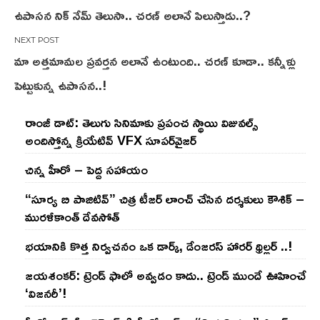
ఉపాసన నిక్ నేమ్ తెలుసా.. చరణ్ అలానే పిలుస్తాడు..?
navigation
మా అత్తమామల ప్రవర్తన అలానే ఉంటుంది.. చరణ్ కూడా.. కన్నీళ్లు
పెట్టుకున్న ఉపాసన..!
రాంజీ డాట్: తెలుగు సినిమాకు ప్రపంచ స్థాయి విజువల్స్
అందిస్తోన్న క్రియేటివ్ VFX సూపర్‌వైజర్
చిన్న హీరో – పెద్ద సహాయం
“సూర్య బి పాజిటివ్” చిత్ర టీజర్ లాంచ్ చేసిన‌ దర్శకులు కౌశిక్ –
మురళీకాంత్ దేవసోత్
భయానికి కొత్త నిర్వచనం ఒక డార్క్, డేంజరస్ హారర్ థ్రిల్లర్ ..!
జయశంకర్: ట్రెండ్‌ ఫాలో అవ్వడం కాదు.. ట్రెండ్‌ ముందే ఊహించే
‘విజనరీ’!