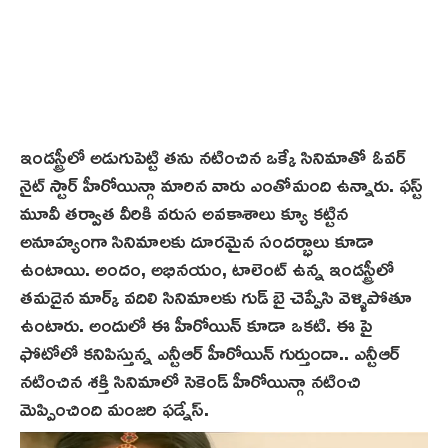
ఇండస్ట్రీలో అడుగుపెట్టి త‌ను నటించిన ఒక్కే సినిమాతో ఓవర్
నైట్ స్టార్ హీరోయిన్గా మారిన వారు ఎంతోమంది ఉన్నారు. ఫస్ట్
మూవీ తర్వాత వీరికి వరుస అవకాశాలు క్యూ కట్టిన
అనూహ్యంగా సినిమాలకు దూరమైన సందర్భాలు కూడా
ఉంటాయి. అందం, అభినయం, టాలెంట్ ఉన్న ఇండస్ట్రీలో
తమదైన మార్క్ వదిలి సినిమాలకు గుడ్ బై చెప్పేసి వెళ్ళిపోతూ
ఉంటారు. అందులో ఈ హీరోయిన్ కూడా ఒకటి. ఈ పై
ఫోటోలో కనిపిస్తున్న ఎన్టీఆర్ హీరోయిన్ గుర్తుందా.. ఎన్టీఆర్
నటించిన శక్తి సినిమాలో సెకెండ్‌ హీరోయిన్గా నటించి
మెప్పించింది మంజరి ఫ‌డ్నేస్.