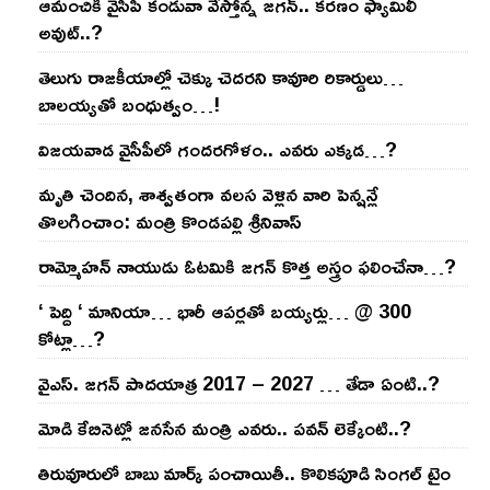
ఆమంచికి వైసీపీ కండువా వేస్తోన్న జ‌గ‌న్‌.. క‌ర‌ణం ఫ్యామిలీ
అవుట్‌..?
తెలుగు రాజ‌కీయాల్లో చెక్కు చెద‌ర‌ని కావూరి రికార్డులు…
బాల‌య్యతో బంధుత్వం…!
విజ‌య‌వాడ వైసీపీలో గంద‌ర‌గోళం.. ఎవ‌రు ఎక్క‌డ‌…?
మృతి చెందిన, శాశ్వతంగా వలస వెళ్లిన వారి పెన్ష‌న్లే
తొల‌గించాం: మంత్రి కొండపల్లి శ్రీనివాస్
రామ్మోహ‌న్ నాయుడు ఓట‌మికి జ‌గ‌న్ కొత్త అస్త్రం ఫ‌లించేనా…?
‘ పెద్ది ‘ మానియా… భారీ ఆప‌ర్ల‌తో బ‌య్య‌ర్లు… @ 300
కోట్లా…?
వైఎస్‌. జ‌గ‌న్ పాద‌యాత్ర 2017 – 2027 … తేడా ఏంటి..?
మోడి కేబినెట్లో జ‌నసేన మంత్రి ఎవ‌రు.. ప‌వ‌న్ లెక్కేంటి..?
తిరువూరులో బాబు మార్క్ పంచాయితీ.. కొలిక‌పూడి సింగ‌ల్ టైం