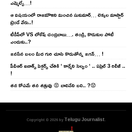
ఎమ్మెల్యే…!
ఆ విష‌యంలో రాజ‌మౌళిని మించిన సుకుమార్‌… లెక్క‌ల మాస్టార్
ట్రెండే వేరు..!
టీడీపీలో VS లోకేష్ చంద్ర‌బాబు…. తండ్రి, కొడుకుల పోటీ
ఎందుకు..?
జ‌న‌సేన బ‌లం మీద గురి చూసి కొడుతోన్న జ‌గ‌న్‌… !
పీవీఆర్ ఐనాక్స్ పిక్చర్స్ చేతికి ‘ కార్మేని సెల్వం ‘ .. ఏప్రిల్ 3 రిలీజ్ ..
!
తన కోపమే తన శత్రువు 😡 బాలినేని బలి.. ?😟
Telugu Journalist
Copyright © 2026 by
.