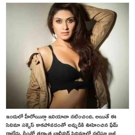
ఇందులో హీరోయిన్గా ఇలియానా నటించింది. అయితే ఈ
సినిమా సక్సెస్ కాకపోవడంతో అమ్మడికి ఊహించిన‌ ఫేమ్
రాలేదు. దీంతో తర్వాత బాలీవుడ్ సినిమాల్లో నటిస్తూ బిజీ