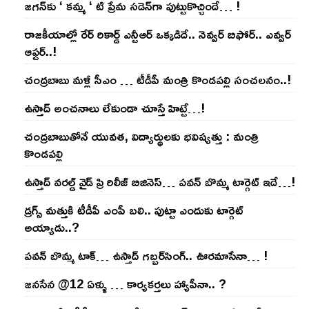
జ‌గ‌న్‌కు ‘ క‌మ్మ ‘ టి ప్రేమ స‌డెన్‌గా పుట్టుకొచ్చిందే… !
రాజ‌కీయాల్లో రేర్ రికార్డ్ ఎన్టీఆర్ ఒక్క‌డిదే.. నెవ్వ‌ర్ బిఫోర్‌.. ఎవ్వ‌ర్
ఆఫ్ట‌ర్‌..!
చంద్ర‌బాబు మ‌ళ్లీ సీఎం … టీడీపీ మంత్రి కొండ‌ప‌ల్లి సంచ‌ల‌నం..!
ఉస్తాద్ అంచ‌నాలు లేకుండా చూస్తే హిట్టే…!
చంద్ర‌బాబుతోనే యువ‌త‌, విద్యార్థుల‌కు భ‌విష్య‌త్తు : మంత్రి
కొండ‌ప‌ల్లి
ఉస్తాద్ వ‌ర‌ల్డ్ వైడ్ ప్రి రిలీజ్ బిజినెస్‌… ప‌వ‌న్ బొమ్మ టార్గెట్ ఇదే…!
డ్రగ్స్ మత్తుకి టీడీపీ ఎంపీ బలి.. పుట్టా ఎందుకు టార్గెట్
అయ్యాడు..?
ప‌వ‌న్ బొమ్మ టాక్‌… ఉస్తాద్ గ‌బ్బ‌ర్‌సింగ్‌.. ఊర‌మాసేనా… !
జనసేన @12 ఏళ్ళు … కార్యకర్తలు హ్యాపీనా.. ?