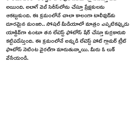
అయింది. అలాగే వెబ్ సిరీస్‌లోను చేస్తూ ప్రేక్షకులను
ఆకట్టుకుంది. ఈ క్రమంలోనే చాలా కాలంగా టాలీవుడ్‌కు
దూరమైన మంజరి.. సోషల్ మీడియాలో మాత్రం ఎప్పటికప్పుడు
యాక్టివ్‌గా ఉంటూ తన లేటెస్ట్ ఫోటోస్ షేర్ చేస్తూ కుర్రకారుని
కట్టిపడేస్తుంది. ఈ క్రమంలోనే అమ్మడి లేటెస్ట్ హాట్ గ్లామర్ ట్రీట్
ఫొటోస్ నెటింట‌ వైరల్‌గా మారుతున్నాయి. మీరు ఓ లుక్
వేసేయండి.