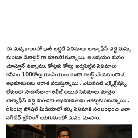
ఈ మధ్యకాలంలో భారీ బడ్జెట్ సినిమాలు బాక్సాఫీస్ వద్ద తుస్సు
మంటూ డిజాస్టర్ గా మారిపోతున్నాయి. ఆ విషయం మనం
చూస్తూనే ఉన్నాము. కోట్లకు కోట్లు ఖర్చుపెట్టిన సినిమాలు
కనీసం 100కోట్లు రూపాయలు కూడా కలెక్ట్ చేయకుండానే
అభిమానులను నిరాశ పరుస్తున్నాయి . ఎటువంటి ఎక్ష్పెక్టేషన్స్
లేకుండా సాదాసీదాగా రిలీజ్ అయిన సినిమాలు మాత్రం
బాక్సాఫీస్ వద్ద మంచిగా అభిమానులను ఆకట్టుకుంటున్నాయి .
రీసెంట్గా సోషల్ మీడియాలో కల్కి సినిమాకి సంబంధించి ఎలా
నెగిటివ్ ట్రోలింగ్ జరుగుతుందో మనం చూసాం.