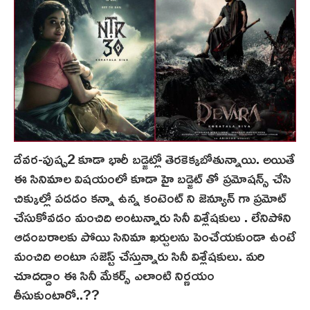
దేవర-పుష్ప2 కూడా భారీ బడ్జెట్లో తెరకెక్కబోతున్నాయి. అయితే
ఈ సినిమాల విషయంలో కూడా హై బడ్జెట్ తో ప్రమోషన్స్ చేసి
చిక్కుల్లో పడడం కన్నా ఉన్న కంటెంట్ ని జెన్యూన్ గా ప్రమోట్
చేసుకోవడం మంచిది అంటున్నారు సినీ విశ్లేషకులు . లేనిపోని
ఆడంబరాలకు పోయి సినిమా ఖర్చులను పెంచేయకుండా ఉంటే
మంచిది అంటూ సజెస్ట్ చేస్తున్నారు సినీ విశ్లేషకులు. మరి
చూదద్దాం ఈ సినీ మేకర్స్ ఎలాంటి నిర్ణయం
తీసుకుంటారో..??