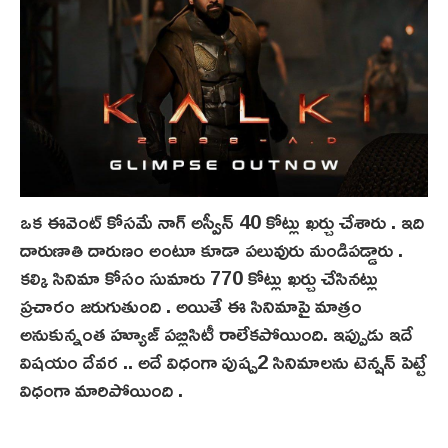
ఒక ఈవెంట్ కోసమే నాగ్ అస్వీన్ 40 కోట్లు ఖర్చు చేశారు . ఇది
దారుణాతి దారుణం అంటూ కూడా పలువురు మండిపడ్డారు .
కల్కి సినిమా కోసం సుమారు 770 కోట్లు ఖర్చు చేసినట్లు
ప్రచారం జరుగుతుంది . అయితే ఈ సినిమాపై మాత్రం
అనుకున్నంత హ్యూజ్ పబ్లిసిటీ రాలేకపోయింది. ఇప్పుడు ఇదే
విషయం దేవర .. అదే విధంగా పుష్ప2 సినిమాలను టెన్షన్ పెట్టే
విధంగా మారిపోయింది .