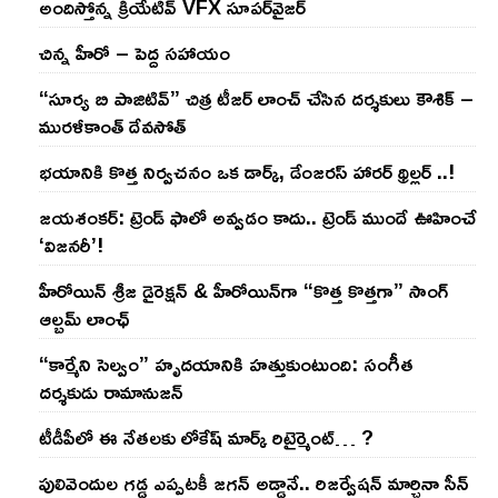
అందిస్తోన్న క్రియేటివ్ VFX సూపర్‌వైజర్
చిన్న హీరో – పెద్ద సహాయం
“సూర్య బి పాజిటివ్” చిత్ర టీజర్ లాంచ్ చేసిన‌ దర్శకులు కౌశిక్ –
మురళీకాంత్ దేవసోత్
భయానికి కొత్త నిర్వచనం ఒక డార్క్, డేంజరస్ హారర్ థ్రిల్లర్ ..!
జయశంకర్: ట్రెండ్‌ ఫాలో అవ్వడం కాదు.. ట్రెండ్‌ ముందే ఊహించే
‘విజనరీ’!
హీరోయిన్ శ్రీజ డైరెక్ష‌న్ & హీరోయిన్‌గా “కొత్త కొత్తగా” సాంగ్
ఆల్బమ్ లాంఛ్
“కార్మేని సెల్వం” హృదయానికి హత్తుకుంటుంది: సంగీత
దర్శకుడు రామానుజన్
టీడీపీలో ఈ నేత‌ల‌కు లోకేష్ మార్క్ రిటైర్మెంట్‌… ?
పులివెందుల గ‌డ్డ ఎప్ప‌ట‌కీ జ‌గ‌న్ అడ్డానే.. రిజ‌ర్వేష‌న్ మార్చినా సీన్