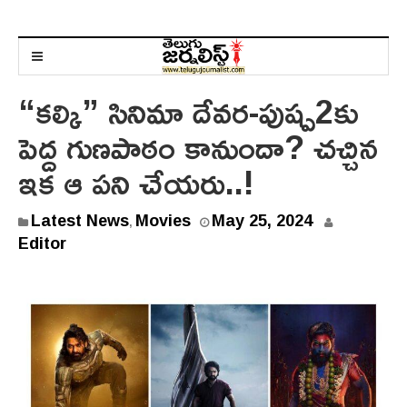
“కల్కి” సినిమా దేవర-పుష్ప2కు
పెద్ద గుణపాఠం కానుందా? చచ్చిన
ఇక ఆ పని చేయరు..!
Latest News
Movies
May 25, 2024
,
Editor