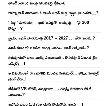
తొల‌గించాం: మంత్రి కొండపల్లి శ్రీనివాస్
రామ్మోహ‌న్ నాయుడు ఓట‌మికి జ‌గ‌న్ కొత్త అస్త్రం ఫ‌లించేనా…?
‘ పెద్ది ‘ మానియా… భారీ ఆప‌ర్ల‌తో బ‌య్య‌ర్లు… @ 300
కోట్లా…?
వైఎస్‌. జ‌గ‌న్ పాద‌యాత్ర 2017 – 2027 … తేడా ఏంటి..?
మోడి కేబినెట్లో జ‌నసేన మంత్రి ఎవ‌రు.. ప‌వ‌న్ లెక్కేంటి..?
తిరువూరులో బాబు మార్క్ పంచాయితీ.. కొలిక‌పూడి సింగ‌ల్ టైం
ఎమ్మెల్యే…!
ఆ విష‌యంలో రాజ‌మౌళిని మించిన సుకుమార్‌… లెక్క‌ల మాస్టార్
ట్రెండే వేరు..!
టీడీపీలో VS లోకేష్ చంద్ర‌బాబు…. తండ్రి, కొడుకుల పోటీ
ఎందుకు..?
జ‌న‌సేన బ‌లం మీద గురి చూసి కొడుతోన్న జ‌గ‌న్‌… !