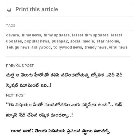
Print this article
TAGS
,
,
,
,
devara
filmy news
filmy updates
latest film updates
latest
,
,
,
,
,
updates
popular news
pushpa2
social media
star heroine
,
,
,
,
Telugu news
tollywood
tollywood news
trendy news
viral news
Post
మళ్లీ ఆ తెలుగు హీరోతో కలిసి నటించబోతున్న జ్యోతిక ..వెరీ వెరీ
navigation
స్పెషల్ మూమెంట్ ఇది..!
“ఈ విషయం మీతో పంచుకోవడం నాకు హ్యాపీగా ఉంది”.. గుడ్
న్యూస్ షేర్ చేసిన రష్మిక మందన్నా..!
రాంజీ డాట్: తెలుగు సినిమాకు ప్రపంచ స్థాయి విజువల్స్