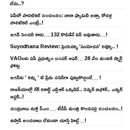
లేదు..?
ఏపీలో పొలిటిక‌ల్ సంచ‌ల‌నం: నారా ఫ్యామిలీ అత్తా, కోడ‌ళ్ల
పొలిటికల్ ఎంట్రీ..!
జ‌గ‌న్ సెంచ‌రీ కాదు… 132 కొడితేనే విన్ అవుతాడు…!
Suyodhana Review: ప్రియదర్శి ‘సుయోధన’ రివ్యూ.. !
VAOల‌కు ఏపీ ప్ర‌భుత్వం బంప‌ర్ ఆఫ‌ర్‌… 28 వేల మందికి స్మార్ట్
ఫోన్లు
జ‌గ‌న్‌కు ‘ క‌మ్మ ‘ టి ప్రేమ స‌డెన్‌గా పుట్టుకొచ్చిందే… !
రాజ‌కీయాల్లో రేర్ రికార్డ్ ఎన్టీఆర్ ఒక్క‌డిదే.. నెవ్వ‌ర్ బిఫోర్‌.. ఎవ్వ‌ర్
ఆఫ్ట‌ర్‌..!
చంద్ర‌బాబు మ‌ళ్లీ సీఎం … టీడీపీ మంత్రి కొండ‌ప‌ల్లి సంచ‌ల‌నం..!
ఉస్తాద్ అంచ‌నాలు లేకుండా చూస్తే హిట్టే…!