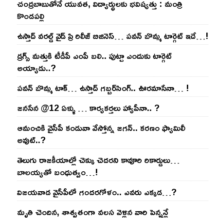
చంద్ర‌బాబుతోనే యువ‌త‌, విద్యార్థుల‌కు భ‌విష్య‌త్తు : మంత్రి
కొండ‌ప‌ల్లి
ఉస్తాద్ వ‌ర‌ల్డ్ వైడ్ ప్రి రిలీజ్ బిజినెస్‌… ప‌వ‌న్ బొమ్మ టార్గెట్ ఇదే…!
డ్రగ్స్ మత్తుకి టీడీపీ ఎంపీ బలి.. పుట్టా ఎందుకు టార్గెట్
అయ్యాడు..?
ప‌వ‌న్ బొమ్మ టాక్‌… ఉస్తాద్ గ‌బ్బ‌ర్‌సింగ్‌.. ఊర‌మాసేనా… !
జనసేన @12 ఏళ్ళు … కార్యకర్తలు హ్యాపీనా.. ?
ఆమంచికి వైసీపీ కండువా వేస్తోన్న జ‌గ‌న్‌.. క‌ర‌ణం ఫ్యామిలీ
అవుట్‌..?
తెలుగు రాజ‌కీయాల్లో చెక్కు చెద‌ర‌ని కావూరి రికార్డులు…
బాల‌య్యతో బంధుత్వం…!
విజ‌య‌వాడ వైసీపీలో గంద‌ర‌గోళం.. ఎవ‌రు ఎక్క‌డ‌…?
మృతి చెందిన, శాశ్వతంగా వలస వెళ్లిన వారి పెన్ష‌న్లే