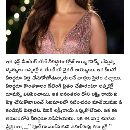
ఇక ఫస్ట్ మీటింగ్ లోనే వీరిద్దరూ క్లోజ్ అయ్యి డాన్స్ చేస్తున్న
దృశ్యాలు అప్పట్లో ఓ రేంజ్ లో వైరల్ అయ్యాయి. ఇక దీంతో
వీరిద్దరూ పెళ్లి చేసుకోబోతున్నారు అనే వార్తలు సైతం వచ్చాయి.
వీరిద్దరూ కొంతకాలం డేటింగ్ సైతం చేసారంటూ అప్పట్లో
రూమర్స్ వినిపించాయి. ఇక అనంతరం ధోని లక్ష్మి రాయ్ ని
పెళ్లి చేసుకోవాలంటే సినిమాలలో నటించడం మానేయమని ఓ
కండిషన్ పెట్టాడట. దీనికి లక్ష్మీరాయ్ ఒప్పుకోలేదట. ఇక ఈ
తరుణంలోనే వీరిద్దరూ విడిపోయారు. ఇక ఈ వార్త చూసిన
ప్రేక్షకులు…” ఫుల్ గా వాడేసుకుని వదిలేసావు కదా బ్రో ”