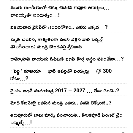
తెలుగు రాజ‌కీయాల్లో చెక్కు చెద‌ర‌ని కావూరి రికార్డులు…
బాల‌య్యతో బంధుత్వం…!
విజ‌య‌వాడ వైసీపీలో గంద‌ర‌గోళం.. ఎవ‌రు ఎక్క‌డ‌…?
మృతి చెందిన, శాశ్వతంగా వలస వెళ్లిన వారి పెన్ష‌న్లే
తొల‌గించాం: మంత్రి కొండపల్లి శ్రీనివాస్
రామ్మోహ‌న్ నాయుడు ఓట‌మికి జ‌గ‌న్ కొత్త అస్త్రం ఫ‌లించేనా…?
‘ పెద్ది ‘ మానియా… భారీ ఆప‌ర్ల‌తో బ‌య్య‌ర్లు… @ 300
కోట్లా…?
వైఎస్‌. జ‌గ‌న్ పాద‌యాత్ర 2017 – 2027 … తేడా ఏంటి..?
మోడి కేబినెట్లో జ‌నసేన మంత్రి ఎవ‌రు.. ప‌వ‌న్ లెక్కేంటి..?
తిరువూరులో బాబు మార్క్ పంచాయితీ.. కొలిక‌పూడి సింగ‌ల్ టైం
ఎమ్మెల్యే…!