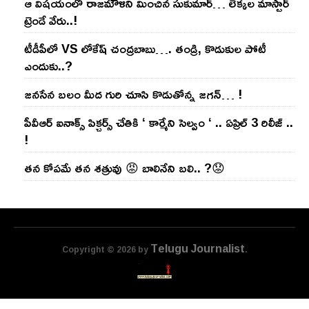
ఆ విష‌యంలో రాజ‌మౌళిని మించిన సుకుమార్‌… లెక్క‌ల మాస్టార్
ట్రెండే వేరు..!
టీడీపీలో VS లోకేష్ చంద్ర‌బాబు…. తండ్రి, కొడుకుల పోటీ
ఎందుకు..?
జ‌న‌సేన బ‌లం మీద గురి చూసి కొడుతోన్న జ‌గ‌న్‌… !
పీవీఆర్ ఐనాక్స్ పిక్చర్స్ చేతికి ‘ కార్మేని సెల్వం ‘ .. ఏప్రిల్ 3 రిలీజ్ ..
!
తన కోపమే తన శత్రువు 😡 బాలినేని బలి.. ?😟
Telugu Journalist
Copyright © 2026 by
.