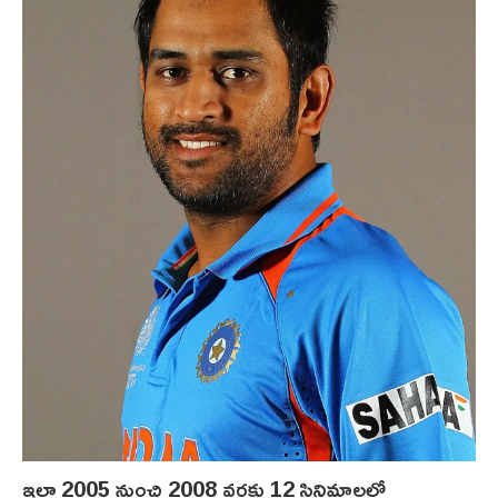
ఇలా 2005 నుంచి 2008 వరకు 12 సినిమాలలో