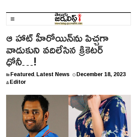
ఆ హాట్ హీరోయిన్‌ను పిచ్చ‌గా
వాడుకుని వ‌దిలేసిన క్రికెట‌ర్
ధోనీ…!
D
Featured
Latest News
December 18, 2023
,
e
Editor
c
e
m
b
e
r
1