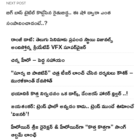
బిగ్ బాస్ టైటిల్ కొట్టేసిన రైతుబిడ్డ.. ఈ షో ద్వారా ఎంత
సంపాదించాడంటే..?
రాంజీ డాట్: తెలుగు సినిమాకు ప్రపంచ స్థాయి విజువల్స్
అందిస్తోన్న క్రియేటివ్ VFX సూపర్‌వైజర్
చిన్న హీరో – పెద్ద సహాయం
“సూర్య బి పాజిటివ్” చిత్ర టీజర్ లాంచ్ చేసిన‌ దర్శకులు కౌశిక్ –
మురళీకాంత్ దేవసోత్
భయానికి కొత్త నిర్వచనం ఒక డార్క్, డేంజరస్ హారర్ థ్రిల్లర్ ..!
జయశంకర్: ట్రెండ్‌ ఫాలో అవ్వడం కాదు.. ట్రెండ్‌ ముందే ఊహించే
‘విజనరీ’!
హీరోయిన్ శ్రీజ డైరెక్ష‌న్ & హీరోయిన్‌గా “కొత్త కొత్తగా” సాంగ్
ఆల్బమ్ లాంఛ్