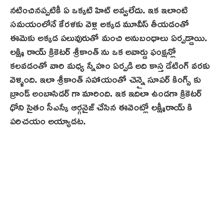
నటించినప్పటికీ ఏ ఒక్కటి హిట్ అవ్వలేదు. ఇక ఇలాంటి
సమయంలోనే కేరళకు వెళ్లి అక్కడ మూవీస్ తీయడంతో
ఈమెకు అక్కడ పలువురుతో మంచి అనుబంధాలు ఏర్పడ్డాయి.
లక్ష్మి రాయ్ క్రికెటర్ శ్రీకాంత్ ను ఒక అవార్డు ఫంక్షన్లో
కలవడంతో వారి మధ్య స్నేహం ఏర్పడి అది కాస్త డేటింగ్ వరకు
వెళ్ళింది. ఇలా శ్రీకాంత్ సహాయంతో చెన్నై సూపర్ కింగ్స్ కు
బ్రాండ్ అంబాసిడర్ గా మారింది. ఇక ఇదిలా ఉండగా క్రికెటర్
ధోని సైతం సీఎస్కే ఆర్గనైజ్ చేసిన ఈవెంట్లో లక్ష్మీరాయ్ కి
పరిచయం అయ్యాడట.