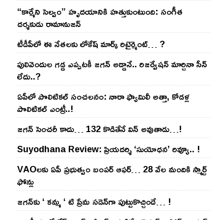
“కార్మేని సెల్వం” హృదయానికి హత్తుకుంటుంది: సంగీత
దర్శకుడు రామానుజన్
టీడీపీలో ఈ నేత‌ల‌కు లోకేష్ మార్క్ రిటైర్మెంట్‌… ?
పులివెందుల గ‌డ్డ ఎప్ప‌ట‌కీ జ‌గ‌న్ అడ్డానే.. రిజ‌ర్వేష‌న్ మార్చినా సీన్
లేదు..?
ఏపీలో పొలిటిక‌ల్ సంచ‌ల‌నం: నారా ఫ్యామిలీ అత్తా, కోడ‌ళ్ల
పొలిటికల్ ఎంట్రీ..!
జ‌గ‌న్ సెంచ‌రీ కాదు… 132 కొడితేనే విన్ అవుతాడు…!
Suyodhana Review: ప్రియదర్శి ‘సుయోధన’ రివ్యూ.. !
VAOల‌కు ఏపీ ప్ర‌భుత్వం బంప‌ర్ ఆఫ‌ర్‌… 28 వేల మందికి స్మార్ట్
ఫోన్లు
జ‌గ‌న్‌కు ‘ క‌మ్మ ‘ టి ప్రేమ స‌డెన్‌గా పుట్టుకొచ్చిందే… !