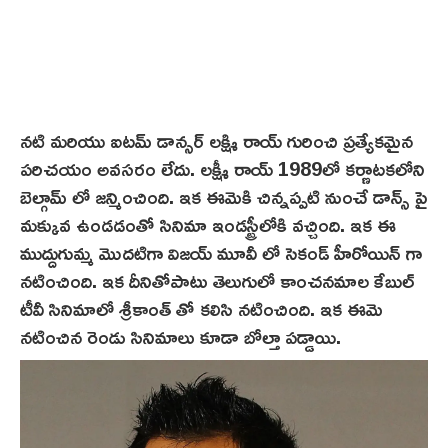
నటి మరియు ఐటమ్ డాన్సర్ లక్ష్మి రాయ్ గురించి ప్రత్యేకమైన
పరిచయం అవసరం లేదు. లక్ష్మీ రాయ్ 1989లో కర్ణాటకలోని
బెల్గామ్ లో జన్మించింది. ఇక ఈమెకి చిన్నప్పటి నుంచే డాన్స్ పై
మక్కువ ఉండడంతో సినిమా ఇండస్ట్రీలోకి వచ్చింది. ఇక ఈ
ముద్దుగుమ్మ మొదటిగా విజయ్ మూవీ లో సెకండ్ హీరోయిన్ గా
నటించింది. ఇక దీనితోపాటు తెలుగులో కాంచనమాల కేబుల్
టీవీ సినిమాలో శ్రీకాంత్ తో కలిసి నటించింది. ఇక ఈమె
నటించిన రెండు సినిమాలు కూడా బోల్తా పడ్డాయి.