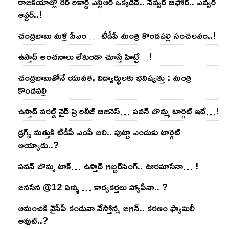
రాజ‌కీయాల్లో రేర్ రికార్డ్ ఎన్టీఆర్ ఒక్క‌డిదే.. నెవ్వ‌ర్ బిఫోర్‌.. ఎవ్వ‌ర్
ఆఫ్ట‌ర్‌..!
చంద్ర‌బాబు మ‌ళ్లీ సీఎం … టీడీపీ మంత్రి కొండ‌ప‌ల్లి సంచ‌ల‌నం..!
ఉస్తాద్ అంచ‌నాలు లేకుండా చూస్తే హిట్టే…!
చంద్ర‌బాబుతోనే యువ‌త‌, విద్యార్థుల‌కు భ‌విష్య‌త్తు : మంత్రి
కొండ‌ప‌ల్లి
ఉస్తాద్ వ‌ర‌ల్డ్ వైడ్ ప్రి రిలీజ్ బిజినెస్‌… ప‌వ‌న్ బొమ్మ టార్గెట్ ఇదే…!
డ్రగ్స్ మత్తుకి టీడీపీ ఎంపీ బలి.. పుట్టా ఎందుకు టార్గెట్
అయ్యాడు..?
ప‌వ‌న్ బొమ్మ టాక్‌… ఉస్తాద్ గ‌బ్బ‌ర్‌సింగ్‌.. ఊర‌మాసేనా… !
జనసేన @12 ఏళ్ళు … కార్యకర్తలు హ్యాపీనా.. ?
ఆమంచికి వైసీపీ కండువా వేస్తోన్న జ‌గ‌న్‌.. క‌ర‌ణం ఫ్యామిలీ
అవుట్‌..?