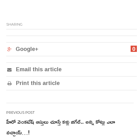
SHARING
Google+
0
Email this article
Print this article
Post
హీరో వెంక‌టేష్ ఆస్తులు చూస్తే క‌ళ్లు జిగేల్‌.. అన్ని కోట్లు ఎలా
navigation
వ‌చ్చాయ్‌…!