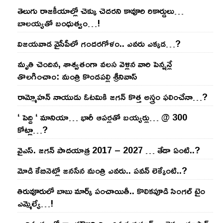
తెలుగు రాజ‌కీయాల్లో చెక్కు చెద‌ర‌ని కావూరి రికార్డులు…
బాల‌య్యతో బంధుత్వం…!
విజ‌య‌వాడ వైసీపీలో గంద‌ర‌గోళం.. ఎవ‌రు ఎక్క‌డ‌…?
మృతి చెందిన, శాశ్వతంగా వలస వెళ్లిన వారి పెన్ష‌న్లే
తొల‌గించాం: మంత్రి కొండపల్లి శ్రీనివాస్
రామ్మోహ‌న్ నాయుడు ఓట‌మికి జ‌గ‌న్ కొత్త అస్త్రం ఫ‌లించేనా…?
‘ పెద్ది ‘ మానియా… భారీ ఆప‌ర్ల‌తో బ‌య్య‌ర్లు… @ 300
కోట్లా…?
వైఎస్‌. జ‌గ‌న్ పాద‌యాత్ర 2017 – 2027 … తేడా ఏంటి..?
మోడి కేబినెట్లో జ‌నసేన మంత్రి ఎవ‌రు.. ప‌వ‌న్ లెక్కేంటి..?
తిరువూరులో బాబు మార్క్ పంచాయితీ.. కొలిక‌పూడి సింగ‌ల్ టైం
ఎమ్మెల్యే…!