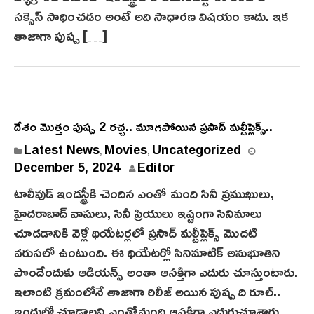
,
సక్సెస్ సాధించడం అంటే అది సాధారణ విషయం కాదు. ఇక
2
తాజాగా పుష్ప […]
0
2
4
దేశం మొత్తం పుష్ప 2 రచ్చ.. మూగపోయిన ప్రసాద్ మల్టీప్లెక్స్..
Latest News
Movies
Uncategorized
,
,
December 5, 2024
Editor
టాలీవుడ్ ఇండస్ట్రీకి చెందిన ఎంతో మంది సినీ ప్రముఖులు,
హైదరాబాద్ వాసులు, సినీ ప్రియులు ఇష్టంగా సినిమాలు
చూడడానికి వెళ్లే థియేటర్లలో ప్రసాద్ మల్టీప్లెక్స్ మొదటి
వరుసలో ఉంటుంది. ఈ థియేటర్లో సినిమాటిక్ అనుభూతిని
పొందేందుకు ఆడియన్స్ అంతా ఆసక్తిగా ఎదురు చూస్తుంటారు.
ఇలాంటి క్రమంలోనే తాజాగా రిలీజ్ అయిన పుష్ప ది రూల్..
ఇందులో చూడాలని ఎంతోమంది ఆసక్తిగా ఎదురుచూశారు.