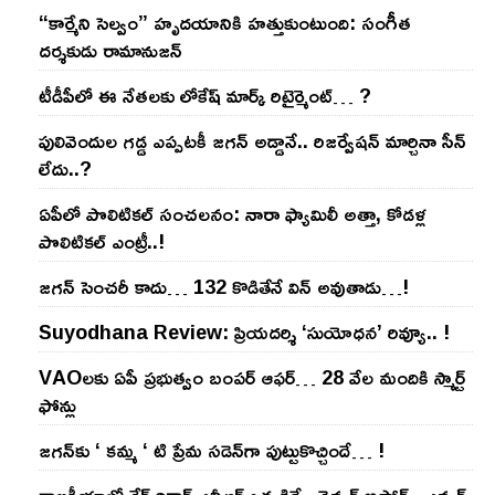
“కార్మేని సెల్వం” హృదయానికి హత్తుకుంటుంది: సంగీత
దర్శకుడు రామానుజన్
టీడీపీలో ఈ నేత‌ల‌కు లోకేష్ మార్క్ రిటైర్మెంట్‌… ?
పులివెందుల గ‌డ్డ ఎప్ప‌ట‌కీ జ‌గ‌న్ అడ్డానే.. రిజ‌ర్వేష‌న్ మార్చినా సీన్
లేదు..?
ఏపీలో పొలిటిక‌ల్ సంచ‌ల‌నం: నారా ఫ్యామిలీ అత్తా, కోడ‌ళ్ల
పొలిటికల్ ఎంట్రీ..!
జ‌గ‌న్ సెంచ‌రీ కాదు… 132 కొడితేనే విన్ అవుతాడు…!
Suyodhana Review: ప్రియదర్శి ‘సుయోధన’ రివ్యూ.. !
VAOల‌కు ఏపీ ప్ర‌భుత్వం బంప‌ర్ ఆఫ‌ర్‌… 28 వేల మందికి స్మార్ట్
ఫోన్లు
జ‌గ‌న్‌కు ‘ క‌మ్మ ‘ టి ప్రేమ స‌డెన్‌గా పుట్టుకొచ్చిందే… !