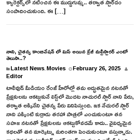
క్యారెక్టర్స్‌లో నటించిన ఈ ముద్దుగుమ్మ.. తర్వాత స్టార్‌డం
సంపాదించుకుంది. ఈ […]
నాని, చైతన్య కాంబినేషన్ లో మిస్ అయిన క్రేజీ మల్టీస్టారర్ ఎంటో
తెలుసా..?
Latest News
Movies
February 26, 2025
,
Editor
టాలీవుడ్ మీడియం రేంజ్ హీరోల్లో తమ అద్భుతమైన న‌ట‌న‌తో
ప్రేక్షకులను ఆకట్టుకునే లిస్ట్‌లో మొదట నాచురల్ స్టార్ నాని పేరు,
తర్వాత అక్కినేని చైతన్య‌ పేరు వినిపిస్తుంది. ఇక నేచురల్ స్టార్
నాని పక్కింటి కుర్రాడు తరహా పాత్రలో ఎంచుకుంటూ తన
సహజ నటనతో ప్రేక్షకులను ఆకట్టుకోవడమే కాదు.. వైవిధ్యమైన
కథలతో తన మార్కెట్ను మరింతగా పెంచుకుంటూ వస్తున్నాడు.