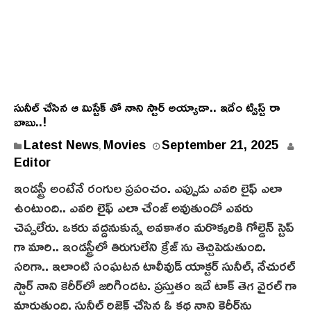
సునీల్ చేసిన ఆ మిస్టేక్ తో నాని స్టార్ అయ్యాడా.. ఇదేం ట్విస్ట్ రా
బాబు..!
Latest News
Movies
September 21, 2025
,
Editor
ఇండస్ట్రీ అంటేనే రంగుల ప్రపంచం. ఎప్పుడు ఎవరి లైఫ్ ఎలా
ఉంటుంది.. ఎవరి లైఫ్ ఎలా చేంజ్ అవుతుందో ఎవరు
చెప్పలేరు. ఒకరు వద్దనుకున్న అవకాశం మరొక్కరికి గోల్డెన్ స్టెప్
గా మారి.. ఇండస్ట్రీలో తిరుగులేని క్రేజ్ ను తెచ్చిపెడుతుంది.
సరిగా.. ఇలాంటి సంఘటన టాలీవుడ్ యాక్టర్ సునీల్, నేచురల్
స్టార్ నాని కెరీర్‌లో జరిగిందట. ప్రస్తుతం ఇదే టాక్ తెగ వైరల్ గా
మారుతుంది. సునీల్ రిజెక్ట్ చేసిన ఓ కథ‌ నాని కెరీర్‌ను