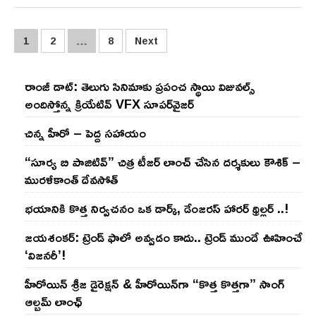
Posts
1
2
…
8
Next
pagination
రాంజీ డాట్: తెలుగు సినిమాకు ప్రపంచ స్థాయి విజువల్స్
అందిస్తోన్న క్రియేటివ్ VFX సూపర్‌వైజర్
చిన్న హీరో – పెద్ద సహాయం
“సూర్య బి పాజిటివ్” చిత్ర టీజర్ లాంచ్ చేసిన‌ దర్శకులు కౌశిక్ –
మురళీకాంత్ దేవసోత్
భయానికి కొత్త నిర్వచనం ఒక డార్క్, డేంజరస్ హారర్ థ్రిల్లర్ ..!
జయశంకర్: ట్రెండ్‌ ఫాలో అవ్వడం కాదు.. ట్రెండ్‌ ముందే ఊహించే
‘విజనరీ’!
హీరోయిన్ శ్రీజ డైరెక్ష‌న్ & హీరోయిన్‌గా “కొత్త కొత్తగా” సాంగ్
ఆల్బమ్ లాంఛ్