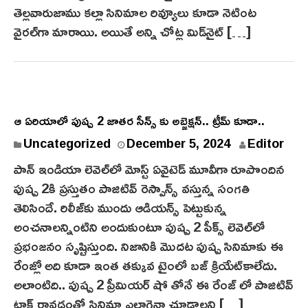
తెల్లవారుజాము కల్లా సినిమాల రివ్యూలు కూడా నెటింట
వైరల్‌గా మారాయి. అయితే అన్ని చోట్ల మిడ్‌నైట్ […]
ఆ ఏరియాలో పుష్ప 2 జాతర సీన్స్ కు అబ్జెక్షన్.. ట్రీమ్ కూడా..
Uncategorized
December 5, 2024
Editor
పాన్ ఇండియా లెవెల్‌లో మోస్ట్ ఏవైటెడ్ మూవీగా రూపొందిన
పుష్ప 2కి ప్రస్తుతం పాజిటివ్ రెస్పాన్స్ వస్తున్న సంగతి
తెలిసిందే. రిలీజ్‌కు ముందు ఆడియన్స్ పెట్టుకున్న
అంచనాలన్నింటిని అందుకుంటూ పుష్ప 2 పీక్స్‌ లెవెల్‌లో
ప్రభంజనం సృష్టిస్తుంది. నిజానికి మొదట పుష్ప సినిమాకు ఈ
రేంజ్లో అది కూడా ఇంత‌ తక్కువ టైంలో బ‌జ్ క్రియేట్‌కాలేదు.
అలాంటిది.. పుష్ప 2 ప్రీమియర్ షో తోనే ఈ రేంజ్ లో పాజిటివ్
టాక్ రావడంతో సినిమా ఎలాగైనా చూడాలని […]