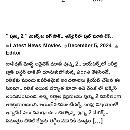
” పుష్ప 2 ” మేకర్స్‌కు బిగ్ షాక్.. ఆన్‌లైన్‌లో ఫుల్ మూవీ లీక్‌..
Latest News
Movies
December 5, 2024
,
Editor
టాలీవుడ్ మోస్ట్ అవైటెడ్ మూవీ పుష్ప 2.. థియేటర్స్‌లో రిలీజై
బ్లాక్ బస్టర్ టాక్‌తో దూసుకుపోతున్న సంగతి తెలిసిందే.
రిలీజ్‌కు ముందు విపరీతమైన అంచనాలను క్రియేట్ చేసిన ఈ
సినిమా.. రిలీజ్ అయిన తర్వాత కూడా అదే రేంజ్ లో సక్సెస్
అందుకుంటుంది. అన్ని వర్గాల ప్రేక్షకులను పుష్ప 2 విపరీతంగా
ఆకట్టుకుంటుంది. అయితే సినిమా టికెట్స్ పెంపు విషయంలో
ఇప్పటికే పలు విమర్శలను ఎదుర్కొన్న పుష్ప 2 మేకర్స్..
ఏమాత్రం టికెట్ రేట్లను తగ్గించడానికి మాత్రం […]