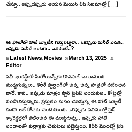
చేస్తూ.. అప్పుడప్పుడు ఆయన మెయిన్ లీడ్ సినిమాల్లో […]
ఈ ఫోటోలో హాట్ బ్యూటీని గుర్తుపట్టారా.. ఒకప్పుడు సునీల్ వెనుక..
ఇప్పుడు సునీల్ జంటగా.. ఎవరంటే..?
Latest News
Movies
March 13, 2025
,
Editor
సినీ ఇండస్ట్రీలో హీరోయిన్స్‌గా కొనసాగే చాలామంది
ముద్దుగుమ్మలు.. కెరీర్ స్టార్టింగ్‌లో చిన్న చిన్న పాత్రలో నటించిన
వారే. కానీ.. ఇప్పుడు మాత్రం స్టార్ స్టేటస్ అందుకుని.. కోట్లల్లో
సంపాదిస్తున్నారు. ప్రస్తుతం మనం చూస్తున్న ఈ హాట్ బ్యూటీ
కూడా అదే కోవకు చెందుతుంది. ఒకప్పుడు సినిమాల్లో సైడ్
క్యారెక్టర్లలో నటించిన ఈ ముద్దుగుమ్మ.. ఇప్పుడు హాట్
అందాలతో కుర్రాళ్లకు చెమటలు పట్టిస్తుంది. కెరీర్ మొదట్లో సైడ్