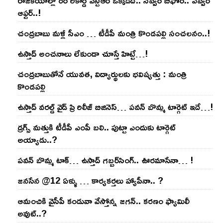
రాజ‌కీయాల్లో రేర్ రికార్డ్ ఎన్టీఆర్ ఒక్క‌డిదే.. నెవ్వ‌ర్ బిఫోర్‌.. ఎవ్వ‌ర్
ఆఫ్ట‌ర్‌..!
చంద్ర‌బాబు మ‌ళ్లీ సీఎం … టీడీపీ మంత్రి కొండ‌ప‌ల్లి సంచ‌ల‌నం..!
ఉస్తాద్ అంచ‌నాలు లేకుండా చూస్తే హిట్టే…!
చంద్ర‌బాబుతోనే యువ‌త‌, విద్యార్థుల‌కు భ‌విష్య‌త్తు : మంత్రి
కొండ‌ప‌ల్లి
ఉస్తాద్ వ‌ర‌ల్డ్ వైడ్ ప్రి రిలీజ్ బిజినెస్‌… ప‌వ‌న్ బొమ్మ టార్గెట్ ఇదే…!
డ్రగ్స్ మత్తుకి టీడీపీ ఎంపీ బలి.. పుట్టా ఎందుకు టార్గెట్
అయ్యాడు..?
ప‌వ‌న్ బొమ్మ టాక్‌… ఉస్తాద్ గ‌బ్బ‌ర్‌సింగ్‌.. ఊర‌మాసేనా… !
జనసేన @12 ఏళ్ళు … కార్యకర్తలు హ్యాపీనా.. ?
ఆమంచికి వైసీపీ కండువా వేస్తోన్న జ‌గ‌న్‌.. క‌ర‌ణం ఫ్యామిలీ
అవుట్‌..?