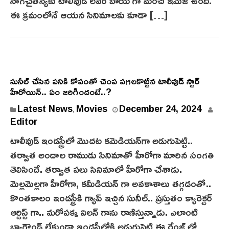
నాగచైతన్యకు టాలీవుడ్ లవర్ బాయ్ గా మంచి ఇమేజ్ ఉంది.
ఈ క్రమంలోనే ఆయన సినిమాలకు కూడా […]
సునీల్ చేసిన పనికి కోపంతో చెంప పగలకొట్టిన టాలీవుడ్ స్టార్
హీరోయిన్.. ఏం జరిగిందంటే..?
D
Latest News
Movies
December 24, 2024
,
e
Editor
c
టాలీవుడ్ ఇండస్ట్రీలో మొదట కమెడియన్‌గా అడుగుపెట్టి..
e
తర్వాత అందాల రాముడు సినిమాతో హీరోగా మారిన సంగతి
m
తెలిసిందే. తర్వాత ప‌లు సినిమాలో హీరోగా చేశాడు.
b
మెల్లమెల్లగా హీరోగా, కమీడియన్ గా అవకాశాలు తగ్గడంతో..
e
కొంతకాలం ఇండస్ట్రీకి గ్యాప్ ఇచ్చిన సునీల్‌.. ప్రస్తుతం క్యారెక్టర్
r
2
ఆర్టిస్ట్ గా.. మరోపక్క విలన్ గాను రాణిస్తున్నాడు. ఎలాంటి
3
బ్యాగ్రౌండ్ లేకుండా ఇండస్ట్రీలోకి అడుగుపెట్టి ఈ రేంజ్ లో