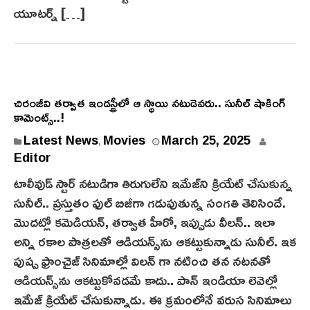
యూట‌ర్న్‌ […]
చిరంజీవి తర్వాత ఇండస్ట్రీలో ఆ స్థాయి నటుడెవరు.. సునీల్ షాకింగ్
కామెంట్స్..!
Latest News
Movies
March 25, 2025
,
Editor
టాలీవుడ్ స్టార్ న‌టుడిగా తిరుగులేని ఇమేజ్‌ని క్రియేట్ చేసుకున్న
సునీల్.. ప్రస్తుతం ఫుల్ బిజీగా గడుపుతున్న సంగతి తెలిసిందే.
మొదట్లో కమెడియన్, తర్వాత హీరో, ఇప్పుడు వీల‌న్‌.. ఇలా
అన్ని రకాల పాత్ర‌ల‌తో ఆడియన్స్‌ను ఆకట్టుకున్నాడు సునీల్. ఇక
పుష్ప ఫ్రాంచైజ్‌ సినిమాల్లో విలన్ గా నటించి తన న‌ట‌న‌తో
ఆడియన్స్‌ను ఆకట్టుకోవడమే కాదు.. పాన్ ఇండియా లెవెల్లో
ఇమేజ్ క్రియేట్ చేసుకున్నాడు. ఈ క్రమంలోనే వరుస‌ సినిమాలు