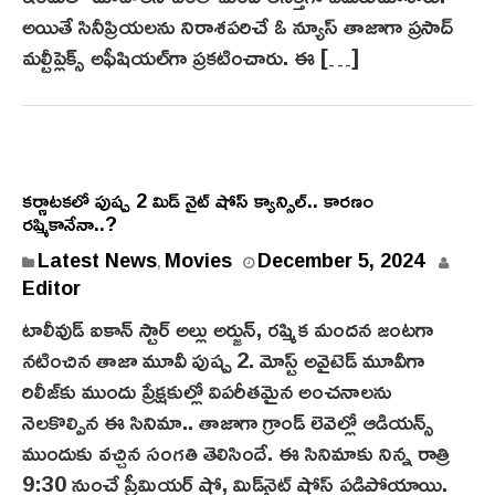
అయితే సినీప్రియలను నిరాశపరిచే ఓ న్యూస్‌ తాజాగా ప్రసాద్
మల్టీప్లెక్స్ అఫీషియల్‌గా ప్రకటించారు. ఈ […]
కర్ణాటకలో పుష్ప 2 మిడ్ నైట్ షోస్ క్యాన్సిల్.. కారణం
రష్మికానేనా..?
Latest News
Movies
December 5, 2024
,
Editor
టాలీవుడ్ ఐకాన్ స్టార్ అల్లు అర్జున్, రష్మిక మందన జంటగా
నటించిన తాజా మూవీ పుష్ప 2. మోస్ట్ అవైటెడ్ మూవీగా
రిలీజ్‌కు ముందు ప్రేక్షకుల్లో విపరీతమైన అంచనాలను
నెలకొల్పిన ఈ సినిమా.. తాజాగా గ్రాండ్ లెవెల్లో ఆడియన్స్
ముందుకు వచ్చిన సంగతి తెలిసిందే. ఈ సినిమాకు నిన్న రాత్రి
9:30 నుంచే ప్రీమియర్ షో, మిడ్‌నైట్ షోస్‌ పడిపోయాయి.