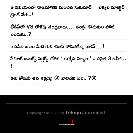
ఆ విష‌యంలో రాజ‌మౌళిని మించిన సుకుమార్‌… లెక్క‌ల మాస్టార్
ట్రెండే వేరు..!
టీడీపీలో VS లోకేష్ చంద్ర‌బాబు…. తండ్రి, కొడుకుల పోటీ
ఎందుకు..?
జ‌న‌సేన బ‌లం మీద గురి చూసి కొడుతోన్న జ‌గ‌న్‌… !
పీవీఆర్ ఐనాక్స్ పిక్చర్స్ చేతికి ‘ కార్మేని సెల్వం ‘ .. ఏప్రిల్ 3 రిలీజ్ ..
!
తన కోపమే తన శత్రువు 😡 బాలినేని బలి.. ?😟
Telugu Journalist
Copyright © 2026 by
.