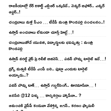
రాజ‌కీయాల్లో రేర్ రికార్డ్ ఎన్టీఆర్ ఒక్క‌డిదే.. నెవ్వ‌ర్ బిఫోర్‌.. ఎవ్వ‌ర్
ఆఫ్ట‌ర్‌..!
చంద్ర‌బాబు మ‌ళ్లీ సీఎం … టీడీపీ మంత్రి కొండ‌ప‌ల్లి సంచ‌ల‌నం..!
ఉస్తాద్ అంచ‌నాలు లేకుండా చూస్తే హిట్టే…!
చంద్ర‌బాబుతోనే యువ‌త‌, విద్యార్థుల‌కు భ‌విష్య‌త్తు : మంత్రి
కొండ‌ప‌ల్లి
ఉస్తాద్ వ‌ర‌ల్డ్ వైడ్ ప్రి రిలీజ్ బిజినెస్‌… ప‌వ‌న్ బొమ్మ టార్గెట్ ఇదే…!
డ్రగ్స్ మత్తుకి టీడీపీ ఎంపీ బలి.. పుట్టా ఎందుకు టార్గెట్
అయ్యాడు..?
ప‌వ‌న్ బొమ్మ టాక్‌… ఉస్తాద్ గ‌బ్బ‌ర్‌సింగ్‌.. ఊర‌మాసేనా… !
జనసేన @12 ఏళ్ళు … కార్యకర్తలు హ్యాపీనా.. ?
ఆమంచికి వైసీపీ కండువా వేస్తోన్న జ‌గ‌న్‌.. క‌ర‌ణం ఫ్యామిలీ