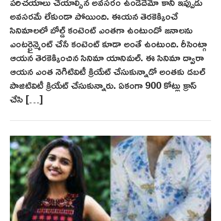
పరిచయాలు చేయాల్సిన అవసరం ఉండేదేమో కానీ ఇప్పుడు
i
అవసరమే లేకుండా పోయింది. ఈయన తెరకెక్కించే
l
సినిమాలలో బోల్డ్ కంటెంట్ ఎంతగా ఉంటుందో జనాలను
1
ఎంటర్టైన్మెంట్ చేసే కంటెంట్ కూడా అంతే ఉంటుంది. రీసెంట్గా
9
,
ఆయన తెరకెక్కించిన సినిమా యానిమల్. ఈ సినిమా ద్వారా
2
ఆయన ఎంత నెగిటివిటీ క్రియేట్ చేసుకున్నాడో అంతకు డబల్
0
పాజిటివిటీ క్రియేట్ చేసుకున్నారు. ఏకంగా 900 కోట్లు క్రాస్
2
చేసి […]
4