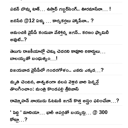
ప‌వ‌న్ బొమ్మ టాక్‌… ఉస్తాద్ గ‌బ్బ‌ర్‌సింగ్‌.. ఊర‌మాసేనా… !
జనసేన @12 ఏళ్ళు … కార్యకర్తలు హ్యాపీనా.. ?
ఆమంచికి వైసీపీ కండువా వేస్తోన్న జ‌గ‌న్‌.. క‌ర‌ణం ఫ్యామిలీ
అవుట్‌..?
తెలుగు రాజ‌కీయాల్లో చెక్కు చెద‌ర‌ని కావూరి రికార్డులు…
బాల‌య్యతో బంధుత్వం…!
విజ‌య‌వాడ వైసీపీలో గంద‌ర‌గోళం.. ఎవ‌రు ఎక్క‌డ‌…?
మృతి చెందిన, శాశ్వతంగా వలస వెళ్లిన వారి పెన్ష‌న్లే
తొల‌గించాం: మంత్రి కొండపల్లి శ్రీనివాస్
రామ్మోహ‌న్ నాయుడు ఓట‌మికి జ‌గ‌న్ కొత్త అస్త్రం ఫ‌లించేనా…?
‘ పెద్ది ‘ మానియా… భారీ ఆప‌ర్ల‌తో బ‌య్య‌ర్లు… @ 300
కోట్లా…?