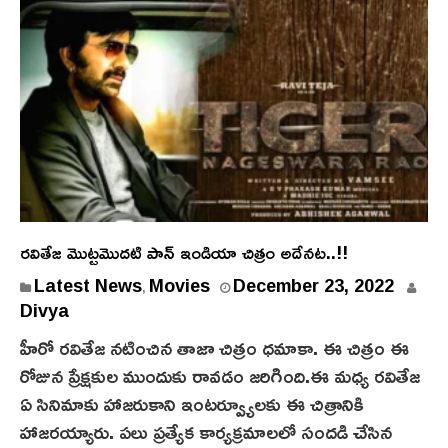
రవితేజ మొట్టమొదటి పాన్ ఇండియా చిత్రం అదేనట..!!
Latest News
Movies
December 23, 2022
,
Divya
హీరో రవితేజ నటించిన తాజా చిత్రం ధమాకా. ఈ చిత్రం ఈ
రోజున ప్రేక్షకుల ముందుకు రావడం జరిగింది.ఈ మధ్య రవితేజ
ఏ సినిమాకు హాజరుకాని ఇంటర్వ్యూలకు ఈ చిత్రానికి
హాజరయ్యారు. పలు ప్రత్యేక కార్యక్రమాలలో సందడి చేసిన