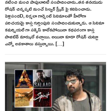
నటించి మంచి పాపులారిటీ సంపాదించారు..తన తనయుడు
రోషన్ చిన్నప్పటి నుంచే సిల్వర్ స్క్రీన్ పై కనిపించాడు.
పెళ్లిసందD, నిర్మలా గార్మెంట్ సినిమాలతో హీరోగా
పరిచయమై కాస్త గుర్తింపుని సంపాదించుకున్నాడు. ఆ సినిమా
కమర్షియల్ గా సక్సెస్ కాలేకపోయినా కథపరంగా కాస్త
పాజిటివ్ మార్కులే వచ్చాయి. అయినా కూడా రోషన్ చుట్టూ
ఎన్నో అవకాశాలు వస్తున్నాయి. […]