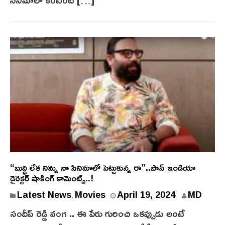
2
5
“బుద్ధి లేక నిన్ను నా సినిమాలో పెట్టుకున్న రా”..పాన్ ఇండియా
డైరెక్టర్ షాకింగ్ కామెంట్స్..!
A
Latest News
Movies
April 19, 2024
MD
,
p
సందీప్ రెడ్డి వంగ .. ఈ పేరు గురించి ఒకప్పుడు అంటే
r