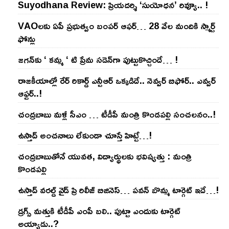
Suyodhana Review: ప్రియదర్శి ‘సుయోధన’ రివ్యూ.. !
VAOల‌కు ఏపీ ప్ర‌భుత్వం బంప‌ర్ ఆఫ‌ర్‌… 28 వేల మందికి స్మార్ట్
ఫోన్లు
జ‌గ‌న్‌కు ‘ క‌మ్మ ‘ టి ప్రేమ స‌డెన్‌గా పుట్టుకొచ్చిందే… !
రాజ‌కీయాల్లో రేర్ రికార్డ్ ఎన్టీఆర్ ఒక్క‌డిదే.. నెవ్వ‌ర్ బిఫోర్‌.. ఎవ్వ‌ర్
ఆఫ్ట‌ర్‌..!
చంద్ర‌బాబు మ‌ళ్లీ సీఎం … టీడీపీ మంత్రి కొండ‌ప‌ల్లి సంచ‌ల‌నం..!
ఉస్తాద్ అంచ‌నాలు లేకుండా చూస్తే హిట్టే…!
చంద్ర‌బాబుతోనే యువ‌త‌, విద్యార్థుల‌కు భ‌విష్య‌త్తు : మంత్రి
కొండ‌ప‌ల్లి
ఉస్తాద్ వ‌ర‌ల్డ్ వైడ్ ప్రి రిలీజ్ బిజినెస్‌… ప‌వ‌న్ బొమ్మ టార్గెట్ ఇదే…!
డ్రగ్స్ మత్తుకి టీడీపీ ఎంపీ బలి.. పుట్టా ఎందుకు టార్గెట్
అయ్యాడు..?