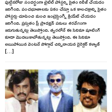
పుట్టినరోజు సందర్భంగా టైటిల్ పోస్టర్ని సైతం రిలీజ్ చేయడం
జరిగింది. పంచభూతాలను ఏకం చేస్తూ ఒక కాలచక్రాన్ని సైతం
పోస్టర్లు చూపించి మంచి ఇంట్రెస్టింగ్ని క్రియేట్ చేయడం
జరిగింది. ప్రస్తుతం ప్రీ ప్రొడక్షన్ పనులు శరవేగంగా
జరుగుతున్నట్లు తెలుస్తోంది. త్వరలోనే ఈ సినిమా షూటింగ్
కూడా మొదలుకాబోతున్నట్లు తెలుస్తోంది. ఈ సినిమా
అయిపోయిన వెంటనే సోగ్గాడే చిన్నినాయన డైరెక్టర్ కళ్యాణ్
[…]