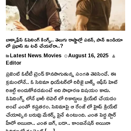
బాక్సాఫీస్ ఓపెనింగ్ కింగ్స్.. తెలుగు రాష్ట్రాల్లో పవన్, పాన్ ఇండియా
లో ప్రభాస్ ను టచ్ చేయలేరా..?
A
Latest News
Movies
August 16, 2025
,
u
Editor
g
ప్ర‌జెంట్ ఓటీటీ ట్రెండ్ కొనసాగుతున్న సంగతి తెలిసిందే. ఈ
u
క్రమంలోనే.. ఓ సినిమా ధియేటర్‌లో రిలీజై బాక్స్ ఆఫీస్ హిట్
s
రిజల్ట్ అందుకోవడమంటే అది సాధారణ విషయం కాదు.
t
ఓపెనింగ్స్ లోనే భారీ లెవెల్ లో రికార్డులు క్రియేట్ చేయడం
1
అంటే ఎంతో కష్టతరం. సినిమాపై ఆ రేంజ్ లో హైప్‌ క్రియేట్
6
,
చేయాల్సిన బరువు మేకర్స్ పైనే ఉంటుంది. ఎంత పెద్ద స్టార్
2
హీరో అయినా.. ఎంత బిగ్, బడా.. కాంబినేషన్ అయినా
0
సినిమాలో కంటెంట్ […]