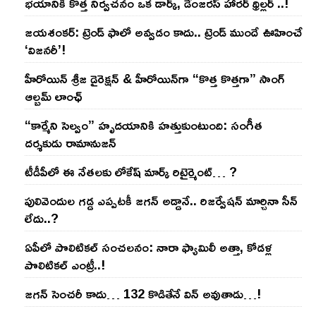
భయానికి కొత్త నిర్వచనం ఒక డార్క్, డేంజరస్ హారర్ థ్రిల్లర్ ..!
జయశంకర్: ట్రెండ్‌ ఫాలో అవ్వడం కాదు.. ట్రెండ్‌ ముందే ఊహించే
‘విజనరీ’!
హీరోయిన్ శ్రీజ డైరెక్ష‌న్ & హీరోయిన్‌గా “కొత్త కొత్తగా” సాంగ్
ఆల్బమ్ లాంఛ్
“కార్మేని సెల్వం” హృదయానికి హత్తుకుంటుంది: సంగీత
దర్శకుడు రామానుజన్
టీడీపీలో ఈ నేత‌ల‌కు లోకేష్ మార్క్ రిటైర్మెంట్‌… ?
పులివెందుల గ‌డ్డ ఎప్ప‌ట‌కీ జ‌గ‌న్ అడ్డానే.. రిజ‌ర్వేష‌న్ మార్చినా సీన్
లేదు..?
ఏపీలో పొలిటిక‌ల్ సంచ‌ల‌నం: నారా ఫ్యామిలీ అత్తా, కోడ‌ళ్ల
పొలిటికల్ ఎంట్రీ..!
జ‌గ‌న్ సెంచ‌రీ కాదు… 132 కొడితేనే విన్ అవుతాడు…!