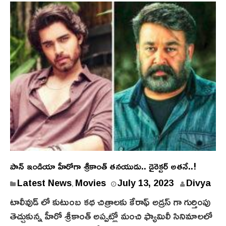
పాన్ ఇండియా హీరోగా శ్రీకాంత్ తనయుడు.. డైరెక్టర్ అతనే..!
Latest News
Movies
July 13, 2023
Divya
,
టాలీవుడ్ లో కుటుంబ కథ చిత్రాలకు కేరాఫ్ అడ్రస్ గా గుర్తింపు
తెచ్చుకున్న హీరో శ్రీకాంత్ అప్పట్లో మంచి ఫ్యామిలీ సినిమాలలో