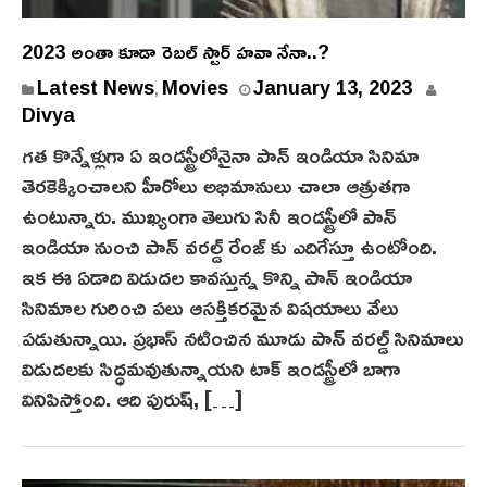
2023 అంతా కూడా రెబల్ స్టార్ హవా నేనా..?
Latest News
Movies
January 13, 2023
,
Divya
గత కొన్నేళ్లుగా ఏ ఇండస్ట్రీలోనైనా పాన్ ఇండియా సినిమా
తెరకెక్కించాలని హీరోలు అభిమానులు చాలా ఆత్రుతగా
ఉంటున్నారు. ముఖ్యంగా తెలుగు సినీ ఇండస్ట్రీలో పాన్
ఇండియా నుంచి పాన్ వరల్డ్ రేంజ్ కు ఎదిగేస్తూ ఉంటోంది.
ఇక ఈ ఏడాది విడుదల కావస్తున్న కొన్ని పాన్ ఇండియా
సినిమాల గురించి పలు ఆసక్తికరమైన విషయాలు వేలు
పడుతున్నాయి. ప్రభాస్ నటించిన మూడు పాన్ వరల్డ్ సినిమాలు
విడుదలకు సిద్ధమవుతున్నాయని టాక్ ఇండస్ట్రీలో బాగా
వినిపిస్తోంది. ఆది పురుష్, […]