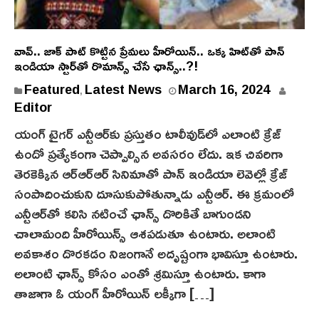
వావ్.. జాక్ పాట్ కొట్టిన ప్రేమ‌లు హీరోయిన్‌.. ఒక్క హిట్‌తో పాన్
ఇండియా స్టార్‌తో రొమాన్స్ చేసే ఛాన్స్..?!
Featured
Latest News
March 16, 2024
,
Editor
యంగ్ టైగర్ ఎన్టీఆర్‌కు ప్రస్తుతం టాలీవుడ్‌లో ఎలాంటి క్రేజ్
ఉందో ప్రత్యేకంగా చెప్పాల్సిన అవసరం లేదు. ఇక చివరిగా
తెరకెక్కిన ఆర్‌ఆర్ఆర్ సినిమాతో పాన్ ఇండియా లెవెల్లో క్రేజ్‌
సంపాదించుకుని దూసుకుపోతున్నాడు ఎన్టీఆర్. ఈ క్రమంలో
ఎన్టీఆర్‌తో కలిసి నటించే ఛాన్స్ దొరికితే బాగుండని
చాలామంది హీరోయిన్స్ ఆశపడుతూ ఉంటారు. అలాంటి
అవకాశం దొరకడం నిజంగానే అదృష్టంగా భావిస్తూ ఉంటారు.
అలాంటి ఛాన్స్ కోసం ఎంతో శ్రమిస్తూ ఉంటారు. కాగా
తాజాగా ఓ యంగ్‌ హీరోయిన్ లక్కీగా […]