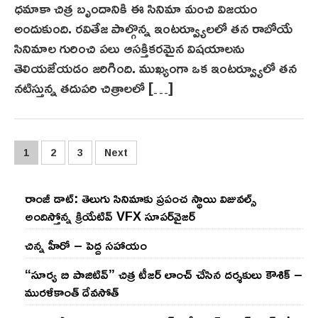
ధమాకా చిత్ర బృందానికి ఈ సినిమా మంచి విజయం
అందుకుంది. రవితేజ పాల్గొన్న ఇంటర్వ్యూలలో తన రాబోయే
సినిమాల గురించి పలు ఆసక్తికరమైన విషయాలను
తెలియజేయడం జరిగింది. ముఖ్యంగా ఒక ఇంటర్వ్యూలో తన
నటిస్తున్న తదుపరి చిత్రాలలో […]
Posts
1
2
3
Next
pagination
రాంజీ డాట్: తెలుగు సినిమాకు ప్రపంచ స్థాయి విజువల్స్
అందిస్తోన్న క్రియేటివ్ VFX సూపర్‌వైజర్
చిన్న హీరో – పెద్ద సహాయం
“సూర్య బి పాజిటివ్” చిత్ర టీజర్ లాంచ్ చేసిన‌ దర్శకులు కౌశిక్ –
మురళీకాంత్ దేవసోత్