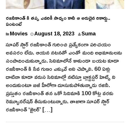
రజనీకాంత్ కి తప్ప ఎవరికీ సాధ్యం కానీ ఆ అరుదైన రికార్డు..
ఏంటంటే
A
Movies
August 18, 2023
Suma
u
సూపర్ స్టార్ రజనీకాంత్ గురించి ప్రత్యేకంగా పరిచయం
g
అవసరం లేదు. ఆయన నటనతో ఎంతో మంది అభిమానులను
u
సంపాదించుకున్నాడు. సినిమాలోనే కాకుండా బయట కూడా
s
రజనీకాంత్ కి సేవ గుణం ఎక్కువే అని చెప్పాలి. 60 ఏళ్లు
t
దాటినా కూడా వరుస సినిమాల్లో నటిస్తూ బ్లాక్బస్టర్ హిట్స్ ని
1
8
అందుకుంటూ బిజీ హీరోగా దూసుకుపోతున్నాడు రజినీ.
,
ప్రస్తుతం రజనీకాంత్ తన ఒకో సినిమాకి 100 కోట్ల వరకు
2
రెమ్యూనరేషన్ తీసుకుంటున్నారు. తాజాగా సూపర్ స్టార్
0
రజనీకాంత్ ‘జైలర్’ […]
2
3