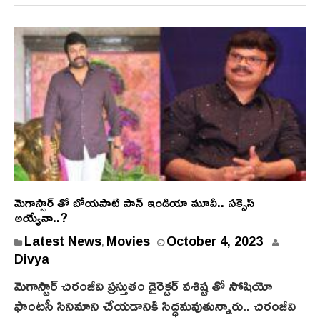
మెగాస్టార్ తో బోయపాటి పాన్ ఇండియా మూవీ.. సక్సెస్
అయ్యేనా..?
Latest News
Movies
October 4, 2023
,
Divya
మెగాస్టార్ చిరంజీవి ప్రస్తుతం డైరెక్టర్ వశిష్ట తో సోషియో
ఫాంటసీ సినిమాని చేయడానికి సిద్ధమవుతున్నారు.. చిరంజీవి