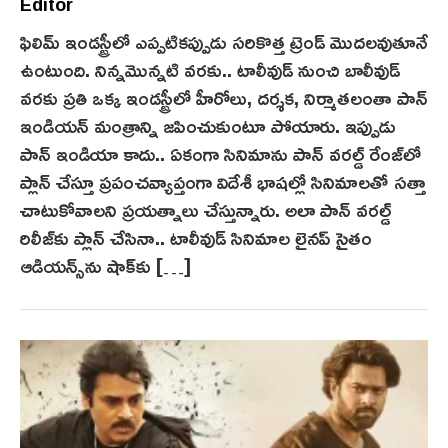
e
Editor
p
ఫిలిమ్ ఇండస్ట్రీలో ఎప్పటికప్పుడు సరికొత్త ట్రెండ్‌ మొదలవుతూనే
t
ఉంటుంది. నిన్న‌మొన్నటి వరకు.. టాలీవుడ్ నుంచి బాలీవుడ్
e
వరకు ప్రతి ఒక్క ఇండస్ట్రీలో హీరోలు, దర్శక, నిర్మాతలంతా పాన్
m
ఇండియన్ మంత్రాన్ని జపించుకుంటూ పోయారు. ఇప్పుడు
b
పాన్ ఇండియా కాదు.. ఏకంగా సినిమాను పాన్ వరల్డ్ రేంజ్‌లో
e
r
ప్లాన్ చేస్తూ ప్రపంచవ్యాప్తంగా విదేశీ భాషల్లో సినిమాలతో సత్తా
5
చాటుకోవాలని ప్రయత్నాలు చేస్తున్నారు. అలా పాన్ వర‌ల్డ్‌
,
రిలీజ్‌కు ప్లాన్ చేసినా.. టాలీవుడ్ సినిమాల లైనప్ సైతం
2
ఆడియన్స్‌ను షాక్‌కు […]
0
2
5