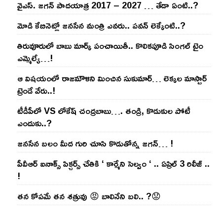
వైఎస్‌. జ‌గ‌న్ పాద‌యాత్ర 2017 – 2027 … తేడా ఏంటి..?
మోడి కేబినెట్లో జ‌నసేన మంత్రి ఎవ‌రు.. ప‌వ‌న్ లెక్కేంటి..?
తిరువూరులో బాబు మార్క్ పంచాయితీ.. కొలిక‌పూడి సింగ‌ల్ టైం
ఎమ్మెల్యే…!
ఆ విష‌యంలో రాజ‌మౌళిని మించిన సుకుమార్‌… లెక్క‌ల మాస్టార్
ట్రెండే వేరు..!
టీడీపీలో VS లోకేష్ చంద్ర‌బాబు…. తండ్రి, కొడుకుల పోటీ
ఎందుకు..?
జ‌న‌సేన బ‌లం మీద గురి చూసి కొడుతోన్న జ‌గ‌న్‌… !
పీవీఆర్ ఐనాక్స్ పిక్చర్స్ చేతికి ‘ కార్మేని సెల్వం ‘ .. ఏప్రిల్ 3 రిలీజ్ ..
!
తన కోపమే తన శత్రువు 😡 బాలినేని బలి.. ?😟