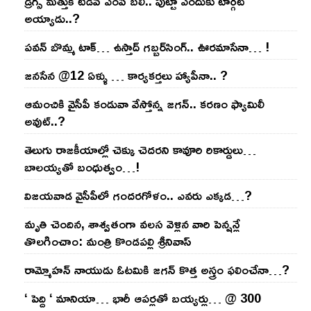
డ్రగ్స్ మత్తుకి టీడీపీ ఎంపీ బలి.. పుట్టా ఎందుకు టార్గెట్
అయ్యాడు..?
ప‌వ‌న్ బొమ్మ టాక్‌… ఉస్తాద్ గ‌బ్బ‌ర్‌సింగ్‌.. ఊర‌మాసేనా… !
జనసేన @12 ఏళ్ళు … కార్యకర్తలు హ్యాపీనా.. ?
ఆమంచికి వైసీపీ కండువా వేస్తోన్న జ‌గ‌న్‌.. క‌ర‌ణం ఫ్యామిలీ
అవుట్‌..?
తెలుగు రాజ‌కీయాల్లో చెక్కు చెద‌ర‌ని కావూరి రికార్డులు…
బాల‌య్యతో బంధుత్వం…!
విజ‌య‌వాడ వైసీపీలో గంద‌ర‌గోళం.. ఎవ‌రు ఎక్క‌డ‌…?
మృతి చెందిన, శాశ్వతంగా వలస వెళ్లిన వారి పెన్ష‌న్లే
తొల‌గించాం: మంత్రి కొండపల్లి శ్రీనివాస్
రామ్మోహ‌న్ నాయుడు ఓట‌మికి జ‌గ‌న్ కొత్త అస్త్రం ఫ‌లించేనా…?
‘ పెద్ది ‘ మానియా… భారీ ఆప‌ర్ల‌తో బ‌య్య‌ర్లు… @ 300