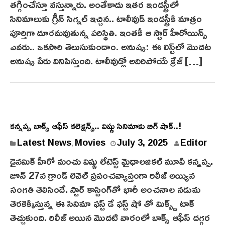
తగ్గించేస్తూ వస్తున్నారు. అంతేకాదు ఇతర ఇండస్ట్రీలో
సినిమాలుకు గ్రీన్ సిగ్నల్ ఇచ్చిన.. టాలీవుడ్ ఇండస్ట్రీకి మాత్రం
పూర్తిగా దూరమవుతున్న పరిస్థితి. ఇంతకీ ఆ స్టార్ హీరోయిన్స్‌
ఎవరు.. ఒకసారి తెలుసుకుందాం. అనుష్క: ఈ లిస్ట్‌లో మొదట
అనుష్క పేరు వినిపిస్తుంది. టాలీవుడ్లో అదిరిపోయే క్రేజ్‌ […]
కన్నప్ప బాక్స్ ఆఫీస్ కలెక్షన్స్.. విష్ణు సినిమాకు బిగ్ షాక్..!
Latest News
Movies
July 3, 2025
Editor
,
డైన‌మిక్ హీరో మంచు విష్ణు లేటెస్ట్ మైథాలజికల్ మూవీ కన్నప్ప.
జూన్ 27న గ్రాండ్ లెవెల్ ప్రపంచవ్యాప్తంగా రిలీజ్ అయ్యిన
సంగ‌తి తెలిసిందే. స్టార్ కాస్టింగ్‌తో భారీ అంచనాల నడుమ
తెర‌కెక్కిస్తున్న ఈ సినిమా ఫస్ట్ డే ఫస్ట్ షో తో మిక్స్డ్ టాక్
తెచ్చుకుంది. రిలీజ్ అయిన మొదటి వారంలో బాక్స్ ఆఫీస్ దగ్గర