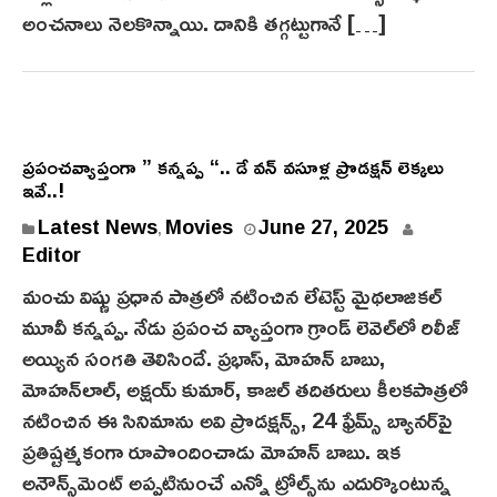
5
అంచనాలు నెలకొన్నాయి. దానికి తగ్గట్టుగానే […]
ప్రపంచవ్యాప్తంగా ” కన్నప్ప “.. డే వన్ వసూళ్ల ప్రొడక్షన్ లెక్కలు
ఇవే..!
J
Latest News
Movies
June 27, 2025
,
u
Editor
n
మంచు విష్ణు ప్రధాన పాత్రలో న‌టించిన లేటెస్ట్ మైథ‌లాజిక‌ల్
e
మూవీ క‌న్న‌ప్ప. నేడు ప్ర‌పంచ వ్యాప్తంగా గ్రాండ్ లెవెల్‌లో రిలీజ్
2
అయ్యిన సంగ‌తి తెలిసిందే. ప్రభాస్, మోహన్ బాబు,
7
మోహన్‌లాల్‌, అక్షయ్ కుమార్, కాజ‌ల్ త‌దిత‌రులు కీలకపాత్రలో
,
నటించిన ఈ సినిమాను అవి ప్రొడ‌క్ష‌న్స్‌, 24 ఫ్రేమ్స్ బ్యాన‌ర్‌పై
2
0
ప్ర‌తిష్ట‌త్మ‌కంగా రూపొందించాడు మోహ‌న్ బాబు. ఇక
2
అనౌన్స్‌మెంట్ అప్ప‌టినుంచే ఎన్నో ట్రోల్స్‌ను ఎదుర్కొంటున్న