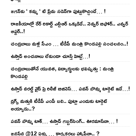
జ‌గ‌న్‌కు ‘ క‌మ్మ ‘ టి ప్రేమ స‌డెన్‌గా పుట్టుకొచ్చిందే… !
రాజ‌కీయాల్లో రేర్ రికార్డ్ ఎన్టీఆర్ ఒక్క‌డిదే.. నెవ్వ‌ర్ బిఫోర్‌.. ఎవ్వ‌ర్
ఆఫ్ట‌ర్‌..!
చంద్ర‌బాబు మ‌ళ్లీ సీఎం … టీడీపీ మంత్రి కొండ‌ప‌ల్లి సంచ‌ల‌నం..!
ఉస్తాద్ అంచ‌నాలు లేకుండా చూస్తే హిట్టే…!
చంద్ర‌బాబుతోనే యువ‌త‌, విద్యార్థుల‌కు భ‌విష్య‌త్తు : మంత్రి
కొండ‌ప‌ల్లి
ఉస్తాద్ వ‌ర‌ల్డ్ వైడ్ ప్రి రిలీజ్ బిజినెస్‌… ప‌వ‌న్ బొమ్మ టార్గెట్ ఇదే…!
డ్రగ్స్ మత్తుకి టీడీపీ ఎంపీ బలి.. పుట్టా ఎందుకు టార్గెట్
అయ్యాడు..?
ప‌వ‌న్ బొమ్మ టాక్‌… ఉస్తాద్ గ‌బ్బ‌ర్‌సింగ్‌.. ఊర‌మాసేనా… !
జనసేన @12 ఏళ్ళు … కార్యకర్తలు హ్యాపీనా.. ?