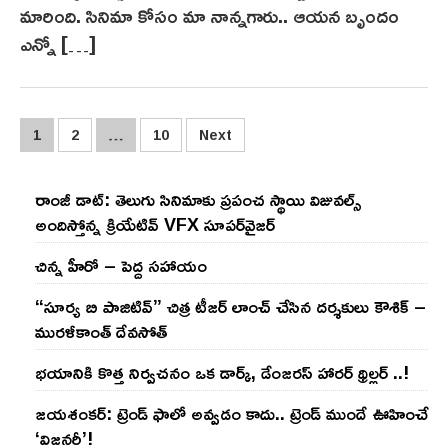
మారింది. సినిమా కోసం మా నాన్నగారు.. ఆయన బృందం
ఎన్నో […]
Posts
1
2
…
10
Next
pagination
రాంజీ డాట్: తెలుగు సినిమాకు ప్రపంచ స్థాయి విజువల్స్
అందిస్తోన్న క్రియేటివ్ VFX సూపర్‌వైజర్
చిన్న హీరో – పెద్ద సహాయం
“సూర్య బి పాజిటివ్” చిత్ర టీజర్ లాంచ్ చేసిన‌ దర్శకులు కౌశిక్ –
మురళీకాంత్ దేవసోత్
భయానికి కొత్త నిర్వచనం ఒక డార్క్, డేంజరస్ హారర్ థ్రిల్లర్ ..!
జయశంకర్: ట్రెండ్‌ ఫాలో అవ్వడం కాదు.. ట్రెండ్‌ ముందే ఊహించే
‘విజనరీ’!