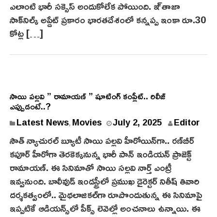
ఎలాంటి భారీ సక్సెస్ అందుకోలేక పోయింది. ఇ్ తాజా
సాక్‌నిల్క్ అప్డేట్ ప్రకారం భారతదేశంలో కన్నప్ప ఇంకా రూ.30
కోట్ల […]
సాయి పల్లవి ” రామాయణ్ ” షూటింగ్ కంప్లీట్.. రిలీజ్
ఎప్పుడంటే..?
J
Latest News
Movies
July 2, 2025
Editor
,
u
సౌత్ న్యాచురల్ బ్యూటీ సాయి పల్లవి హీరోయిన్‌గా.. రణ్‌బీర్
l
కపూర్ హీరోగా తెర‌కెక్కనున్న భారీ పాన్‌ ఇండియన్ ప్రాజెక్ట్
y
రామాయణ్. ఈ సినిమాతో సాయి స‌ల్ల‌వి నార్త్ ఎంట్రీ
2
ఇవ్వ‌నుంది. బాలీవుడ్ ఇండస్ట్రీలో ప్రముఖ డైరెక్టర్ నితీష్ తివారి
,
దర్శకత్వంలో.. మైథ‌లాజికల్‌గా రూపొందుతున్న ఈ సినిమాపై
2
0
ఇప్పటికే ఆడియన్స్‌లో పీక్స్ లెవెల్లో అంచనాలు ఉన్నాయి. ఈ