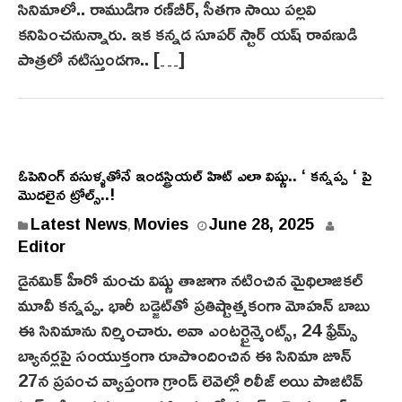
2
సినిమాలో.. రాముడిగా ర‌ణ్‌బీర్‌, సీతగా సాయి పల్లవి
5
క‌నిపించ‌నున్నారు. ఇక కన్నడ సూపర్ స్టార్ యష్ రావణుడి
పాత్రలో నటిస్తుండగా.. […]
ఓపెనింగ్ వసుళ్ళతోనే ఇండస్ట్రియల్ హిట్ ఎలా విష్ణు.. ‘ కన్నప్ప ‘ పై
మొదలైన ట్రోల్స్..!
J
Latest News
Movies
June 28, 2025
,
u
Editor
n
డైనమిక్ హీరో మంచు విష్ణు తాజాగా నటించిన మైథిలాజికల్
e
మూవీ కన్నప్ప. భారీ బడ్జెట్‌తో ప్రతిష్టాత్మకంగా మోహన్ బాబు
2
ఈ సినిమాను నిర్మించారు. అవా ఎంటర్టైన్మెంట్స్, 24 ఫ్రేమ్స్
8
బ్యానర్లపై సంయుక్తంగా రూపొందించిన ఈ సినిమా జూన్
,
27న ప్రపంచ వ్యాప్తంగా గ్రాండ్ లెవెల్లో రిలీజ్ అయి పాజిటివ్
2