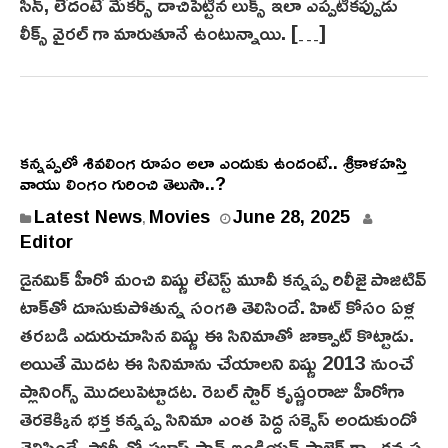
సీన్, లేదంటే మేకర్స్ దాచిపెట్టిన లుక్స్ ఇలా ఎప్పటికప్పుడు
లీక్స్ వైరల్ గా మారుతూనే ఉంటున్నాయి. […]
కన్నప్పలో శివలింగ రూపం అలా ఎందుకు ఉందంటే.. శ్రీకాళహస్తి
వాయు లింగం గురించి తెలుసా..?
J
Latest News
Movies
June 28, 2025
,
u
Editor
n
డైనమిక్ హీరో మంచి విష్ణు లేటెస్ట్ మూవీ కన్నప్ప రిలీజై పాజిటివ్
e
టాక్‌తో దూసుకుపోతున్న సంగతి తెలిసిందే. హిట్ కోసం ఏళ్ల
2
తరబడి ఎదురుచూసిన విష్ణు ఈ సినిమాతో జాక్పాట్ కొట్టాడు.
8
అయితే మొదట ఈ సినిమాను చేయాలని విష్ణు 2013 నుంచే
,
ప్లానింగ్స్ మొదలుపెట్టాడట. రెబ‌ల్‌ స్టార్ కృష్ణంరాజు హీరోగా
2
0
తెర‌కెక్కిన భక్త కన్నప్ప సినిమా ఎంత పెద్ద సక్సెస్ అందుకుందో
2
తెలిసిందే. స్టోరీ తో ప్రభాస్ పాన్ ఇండియన్ ప్రాజెక్ట్ గా.. క‌న్న‌ప్ప‌