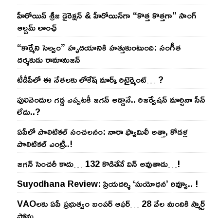
హీరోయిన్ శ్రీజ డైరెక్ష‌న్ & హీరోయిన్‌గా “కొత్త కొత్తగా” సాంగ్
ఆల్బమ్ లాంఛ్
“కార్మేని సెల్వం” హృదయానికి హత్తుకుంటుంది: సంగీత
దర్శకుడు రామానుజన్
టీడీపీలో ఈ నేత‌ల‌కు లోకేష్ మార్క్ రిటైర్మెంట్‌… ?
పులివెందుల గ‌డ్డ ఎప్ప‌ట‌కీ జ‌గ‌న్ అడ్డానే.. రిజ‌ర్వేష‌న్ మార్చినా సీన్
లేదు..?
ఏపీలో పొలిటిక‌ల్ సంచ‌ల‌నం: నారా ఫ్యామిలీ అత్తా, కోడ‌ళ్ల
పొలిటికల్ ఎంట్రీ..!
జ‌గ‌న్ సెంచ‌రీ కాదు… 132 కొడితేనే విన్ అవుతాడు…!
Suyodhana Review: ప్రియదర్శి ‘సుయోధన’ రివ్యూ.. !
VAOల‌కు ఏపీ ప్ర‌భుత్వం బంప‌ర్ ఆఫ‌ర్‌… 28 వేల మందికి స్మార్ట్
ఫోన్లు