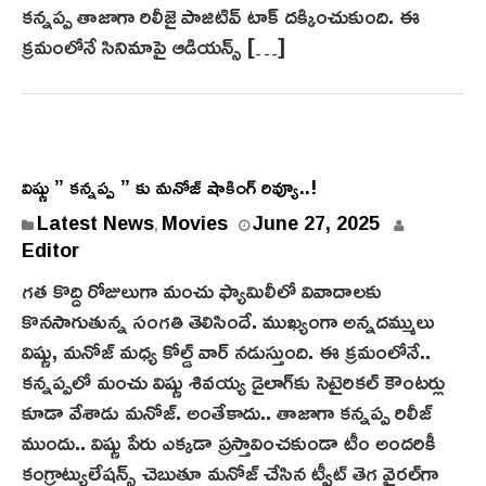
5
క‌న్న‌ప్ప తాజాగా రిలీజై పాజిటివ్ టాక్‌ దక్కించుకుంది. ఈ
క్రమంలోనే సినిమాపై ఆడియన్స్ […]
విష్ణు ” కన్నప్ప ” కు మనోజ్ షాకింగ్ రివ్యూ..!
Latest News
Movies
June 27, 2025
,
Editor
గత కొద్ది రోజులుగా మంచు ఫ్యామిలీలో వివాదాలకు
కొనసాగుతున్న సంగతి తెలిసిందే. ముఖ్యంగా అన్నదమ్ములు
విష్ణు, మనోజ్ మధ్య కోల్డ్ వార్ నడుస్తుంది. ఈ క్రమంలోనే..
కన్నప్పలో మంచు విష్ణు శివయ్య డైలాగ్‌కు సెటైరిక‌ల్ కౌంటర్లు
కూడా వేశాడు మ‌నోజ్‌. అంతేకాదు.. తాజాగా కన్న‌ప్ప రిలీజ్
ముందు.. విష్ణు పేరు ఎక్కడా ప్రస్తావించకుండా టీం అందరికీ
కంగ్రాట్యులేషన్స్ చెబుతూ మనోజ్ చేసిన ట్వీట్ తెగ వైరల్‌గా