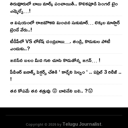
తిరువూరులో బాబు మార్క్ పంచాయితీ.. కొలిక‌పూడి సింగ‌ల్ టైం
ఎమ్మెల్యే…!
ఆ విష‌యంలో రాజ‌మౌళిని మించిన సుకుమార్‌… లెక్క‌ల మాస్టార్
ట్రెండే వేరు..!
టీడీపీలో VS లోకేష్ చంద్ర‌బాబు…. తండ్రి, కొడుకుల పోటీ
ఎందుకు..?
జ‌న‌సేన బ‌లం మీద గురి చూసి కొడుతోన్న జ‌గ‌న్‌… !
పీవీఆర్ ఐనాక్స్ పిక్చర్స్ చేతికి ‘ కార్మేని సెల్వం ‘ .. ఏప్రిల్ 3 రిలీజ్ ..
!
తన కోపమే తన శత్రువు 😡 బాలినేని బలి.. ?😟
Telugu Journalist
Copyright © 2026 by
.