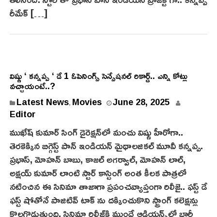
5
రీమేక్ […]
విష్ణు ‘ కన్నప్ప ‘ డే 1 ఓపెనింగ్స్ సెన్సేషనల్ రికార్డ్.. ఎన్ని కోట్లు
వ‌చ్చాయంటే..?
J
Latest News
Movies
June 28, 2025
,
u
Editor
n
ముఖేష్ కుమార్ సింగ్ డైరెక్షన్‌లో మంచు విష్ణు హీరోగా..
e
తెర‌కెక్కిన బిగ్గెస్ట్ పాన్ ఇండియన్ మైథాలజికల్ మూవీ కన్నప్ప.
2
ప్రభాస్, మోహన్ బాబు, కాజల్ అగర్వాల్, మోహన్ లాల్,
8
అక్షయ్ కుమార్ లాంటి స్టార్ కాస్టింగ్ అంత కీలక పాత్రలో
,
నటించిన ఈ సినిమా తాజాగా ప్రపంచవ్యాప్తంగా రిలీజై.. ఫస్ట్ డే
2
0
ఫస్ట్ షోతోనే పాజిటివ్ టాక్ ను దక్కించుకొని స్ట్రాంగ్ కలెక్షన్లు
2
కొల్లగొడుతుంది. సినిమా రిలీజ్‌కి ముందే ఆడియన్స్‌లో భారీ