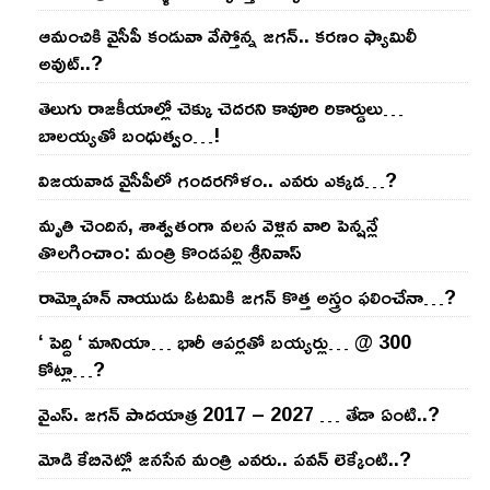
ఆమంచికి వైసీపీ కండువా వేస్తోన్న జ‌గ‌న్‌.. క‌ర‌ణం ఫ్యామిలీ
అవుట్‌..?
తెలుగు రాజ‌కీయాల్లో చెక్కు చెద‌ర‌ని కావూరి రికార్డులు…
బాల‌య్యతో బంధుత్వం…!
విజ‌య‌వాడ వైసీపీలో గంద‌ర‌గోళం.. ఎవ‌రు ఎక్క‌డ‌…?
మృతి చెందిన, శాశ్వతంగా వలస వెళ్లిన వారి పెన్ష‌న్లే
తొల‌గించాం: మంత్రి కొండపల్లి శ్రీనివాస్
రామ్మోహ‌న్ నాయుడు ఓట‌మికి జ‌గ‌న్ కొత్త అస్త్రం ఫ‌లించేనా…?
‘ పెద్ది ‘ మానియా… భారీ ఆప‌ర్ల‌తో బ‌య్య‌ర్లు… @ 300
కోట్లా…?
వైఎస్‌. జ‌గ‌న్ పాద‌యాత్ర 2017 – 2027 … తేడా ఏంటి..?
మోడి కేబినెట్లో జ‌నసేన మంత్రి ఎవ‌రు.. ప‌వ‌న్ లెక్కేంటి..?