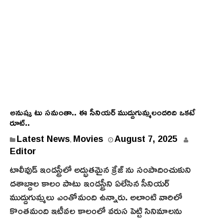
అనుష్క టు సమంతా.. ఈ సీనియర్ ముద్దుగుమ్మలందరిది ఒకటే
రూట్‌..
Latest News
Movies
August 7, 2025
,
Editor
టాలీవుడ్ ఇండస్ట్రీలో అద్భుతమైన క్రేజ్ ను సంపాదించుకుని
దశాబ్దాల కాలం పాటు ఇండస్ట్రీని ఏలేసిన సీనియర్
ముద్దుగుమ్మలు ఎంతోమంది ఉన్నారు. అలాంటి వారిలో
కొంతమంది ఇటీవల కాలంలో వరుస పెట్టి సినిమాలను