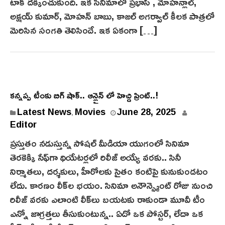
0
టాక్ దక్కించుకుంది. ఇక సినిమాలో ప్రభాస్ , మోహన్లాల్,
2
అక్షయ్ కుమార్, మోహన్ బాబు, కాజల్ అగర్వాల్ కీలక పాత్రలో
5
మెరిసిన సంగతి తెలిసిందే. ఇక‌ ఏకంగా […]
కన్నప్ప టీంకు బిగ్ షాక్.. ఆన్లైన్ లో హెచ్డి ప్రింట్..!
Latest News
Movies
June 28, 2025
,
Editor
ప్రస్తుతం నడుస్తున్న సోషల్ మీడియా యుగంలో సినిమా
తెరకెక్కి సేఫ్‌గా థియేటర్లలో రిలీజ్ అయ్యే వరకు.. సినీ
నిర్మాతలు, దర్శకులు, హీరోలకు సైతం కంటిపై కునుకుండ‌టం
లేదు. కారణం లీక్‌ల భయం. సినిమా అనౌన్స్మెంట్ రోజు నుంచి
రిలీజ్ వరకు ఎలాంటి లీక్‌లు బయటకు రాకుండా మూవీ టీం
ఎన్నో జాగ్రత్తలు తీసుకుంటున్న.. ఏదో ఒక పోస్టర్, లేదా ఒక