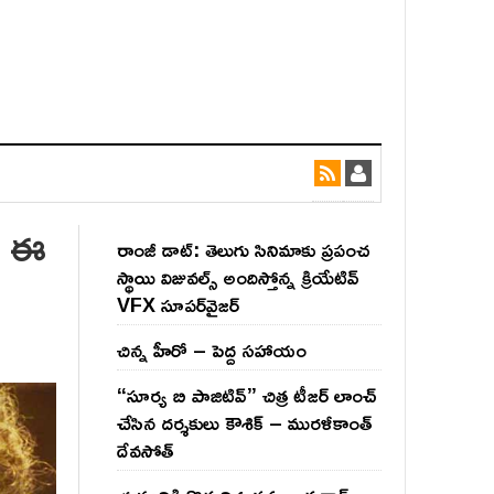
ిన ఈ
రాంజీ డాట్: తెలుగు సినిమాకు ప్రపంచ
స్థాయి విజువల్స్ అందిస్తోన్న క్రియేటివ్
VFX సూపర్‌వైజర్
చిన్న హీరో – పెద్ద సహాయం
“సూర్య బి పాజిటివ్” చిత్ర టీజర్ లాంచ్
చేసిన‌ దర్శకులు కౌశిక్ – మురళీకాంత్
దేవసోత్