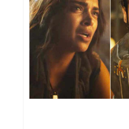
,
2
0
2
4