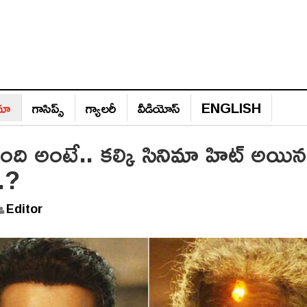
ిమా
గాసిప్స్‌
గ్యాల‌రీ
వీడియోస్‌
ENGLISH
 ఉంది అంటే.. కల్కి సినిమా హిట్ అయ
..?
Editor