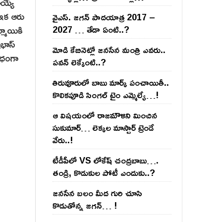
అయ్యే
 ఇక ఆరు
వైఎస్‌. జ‌గ‌న్ పాద‌యాత్ర 2017 –
్మాయికి
2027 … తేడా ఏంటి..?
రభాస్
మోడి కేబినెట్లో జ‌నసేన మంత్రి ఎవ‌రు..
ిధంగా
ప‌వ‌న్ లెక్కేంటి..?
తిరువూరులో బాబు మార్క్ పంచాయితీ..
కొలిక‌పూడి సింగ‌ల్ టైం ఎమ్మెల్యే…!
ఆ విష‌యంలో రాజ‌మౌళిని మించిన
సుకుమార్‌… లెక్క‌ల మాస్టార్ ట్రెండే
వేరు..!
టీడీపీలో VS లోకేష్ చంద్ర‌బాబు….
తండ్రి, కొడుకుల పోటీ ఎందుకు..?
జ‌న‌సేన బ‌లం మీద గురి చూసి
కొడుతోన్న జ‌గ‌న్‌… !