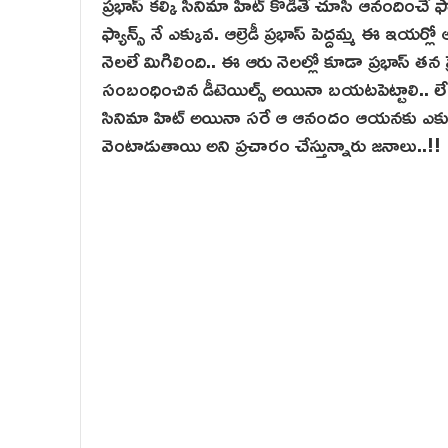
ప్రభాస్ కల్కి సినిమా హిట్ కొడితే చూసి ఆనందించే ఫ్య
ఫ్యాన్స్ నే ఎక్కువ. ఆల్రెడీ ప్రభాస్ పెద్దమ్మ ఈ ఇ
నెలలే మిగిలింది.. ఈ ఆరు నెలల్లో కూడా ప్రభాస్ త
సంబంధించిన డీటెయిల్స్ అయినా బయటపెట్టాలి.. లేదంటే
సినిమా హిట్ అయినా సరే ఆ ఆనందం ఆయనకు ఎక్క
వెంటాడుతాయి అని ప్రచారం చేస్తున్నారు జనాలు..!!