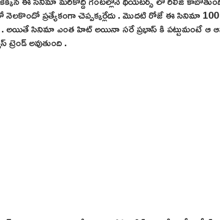
తెరకెక్కిన ఈ సినిమా మరికొద్ది గంటల్లోనే థియేటర్స్ లో రిలీజ్ కాబోతుం
్ లో నెలకొందో ప్రత్యేకంగా చెప్పక్కర్లేదు . మొదటి రోజే ఈ సినిమా 100 
నాయి . అయితే సినిమా ఎంత హిట్ అయినా సరే ప్రభాస్ కి పట్టుమంటే ఆ
ట్రెండ్ అవుతుంది .