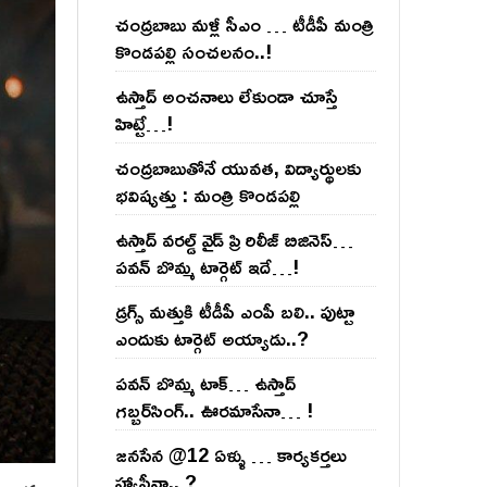
చంద్ర‌బాబు మ‌ళ్లీ సీఎం … టీడీపీ మంత్రి
కొండ‌ప‌ల్లి సంచ‌ల‌నం..!
ఉస్తాద్ అంచ‌నాలు లేకుండా చూస్తే
హిట్టే…!
చంద్ర‌బాబుతోనే యువ‌త‌, విద్యార్థుల‌కు
భ‌విష్య‌త్తు : మంత్రి కొండ‌ప‌ల్లి
ఉస్తాద్ వ‌ర‌ల్డ్ వైడ్ ప్రి రిలీజ్ బిజినెస్‌…
ప‌వ‌న్ బొమ్మ టార్గెట్ ఇదే…!
డ్రగ్స్ మత్తుకి టీడీపీ ఎంపీ బలి.. పుట్టా
ఎందుకు టార్గెట్ అయ్యాడు..?
ప‌వ‌న్ బొమ్మ టాక్‌… ఉస్తాద్
గ‌బ్బ‌ర్‌సింగ్‌.. ఊర‌మాసేనా… !
జనసేన @12 ఏళ్ళు … కార్యకర్తలు
హ్యాపీనా.. ?