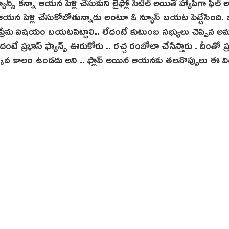
ాన్స్ కన్నా ఆయన పెళ్లి చేసుకుని లైఫ్లో సెటిల్ అయితే హ్యాపీగా ఫీల్ 
యర్లో ఆయన పెళ్లి చేసుకోబోతున్నాడు అంటూ ఓ న్యూస్ బయట పెట్టేసింది.
న ప్రేమ విషయం బయటపెట్టాలి.. లేదంటే కుటుంబ సభ్యులు చెప్పిన అమ
 ప్రభాస్ ఫ్యాన్స్ ఊరుకోరు .. రచ్చ రంబోలా చేసేస్తారు . దీంతో ప్
ువ కాలం ఉండదు అని .. ఫ్లాప్ అయిన ఆయనకు తలనొప్పులు ఈ వ