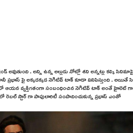
రెండ్ అవుతుంది . అన్ని ఉన్న అల్లుడు నోట్లో శని అన్నట్లు కల్కి సినిమాప
కానీ ప్రభాస్ పై అక్కడక్కడ నెగిటివ్ టాక్ కూడా వినిపిస్తుంది . అయితే స
 ఆయన వ్యక్తిగతంగా సంబంధించిన నెగిటివ్ టాక్ అంతే హైలెట్ గా
 రెబల్ స్టార్ గా పాపులారిటీ సంపాదించుకున్న ప్రభాస్ ఎంతో