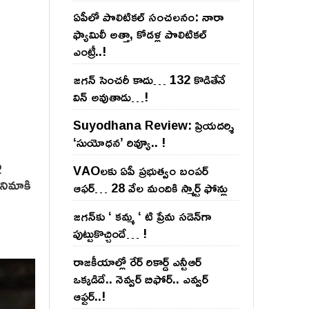
ఏపీలో పొలిటిక‌ల్ సంచ‌ల‌నం: నారా
ఫ్యామిలీ అత్తా, కోడ‌ళ్ల పొలిటికల్
ఎంట్రీ..!
జ‌గ‌న్ సెంచ‌రీ కాదు… 132 కొడితేనే
విన్ అవుతాడు…!
Suyodhana Review: ప్రియదర్శి
‘సుయోధన’ రివ్యూ.. !
ై
VAOల‌కు ఏపీ ప్ర‌భుత్వం బంప‌ర్
ినిమాకి
ఆఫ‌ర్‌… 28 వేల మందికి స్మార్ట్ ఫోన్లు
జ‌గ‌న్‌కు ‘ క‌మ్మ ‘ టి ప్రేమ స‌డెన్‌గా
పుట్టుకొచ్చిందే… !
రాజ‌కీయాల్లో రేర్ రికార్డ్ ఎన్టీఆర్
ఒక్క‌డిదే.. నెవ్వ‌ర్ బిఫోర్‌.. ఎవ్వ‌ర్
ఆఫ్ట‌ర్‌..!