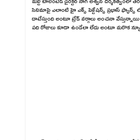
మల్టీ టాలెంటెడ్ డైరెక్టర్ నాగ్ అశ్విన్ దర్శకత్వంలో 
సినిమాపై ఎలాంటి హై ఎక్స్ పెక్టేషన్స్ ప్రభాస్ ఫ్యాన్స
దాటేస్తుంది అంటూ ట్రేడ్ వర్గాలు అంచనా వేస్తున్
పది రోజులు కూడా ఉండేలా లేదు అంటూ మరొక న్యూస్ 