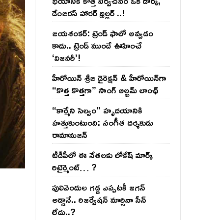
భయానికి కొత్త నిర్వచనం ఒక డార్క్,
డేంజరస్ హారర్ థ్రిల్లర్ ..!
జయశంకర్: ట్రెండ్‌ ఫాలో అవ్వడం
కాదు.. ట్రెండ్‌ ముందే ఊహించే
‘విజనరీ’!
హీరోయిన్ శ్రీజ డైరెక్ష‌న్ & హీరోయిన్‌గా
“కొత్త కొత్తగా” సాంగ్ ఆల్బమ్ లాంఛ్
“కార్మేని సెల్వం” హృదయానికి
హత్తుకుంటుంది: సంగీత దర్శకుడు
రామానుజన్
టీడీపీలో ఈ నేత‌ల‌కు లోకేష్ మార్క్
రిటైర్మెంట్‌… ?
పులివెందుల గ‌డ్డ ఎప్ప‌ట‌కీ జ‌గ‌న్
అడ్డానే.. రిజ‌ర్వేష‌న్ మార్చినా సీన్
లేదు..?