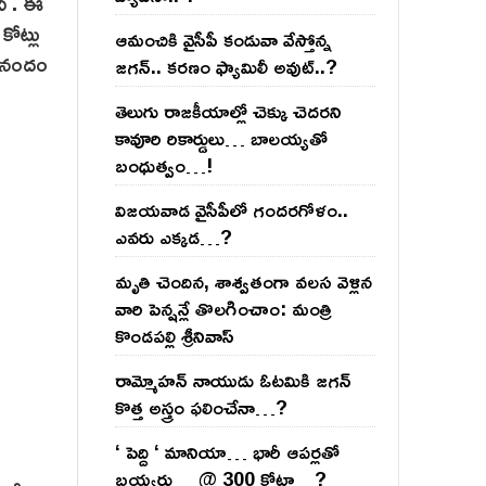
ది . ఈ
కోట్లు
ఆమంచికి వైసీపీ కండువా వేస్తోన్న
 ఆనందం
జ‌గ‌న్‌.. క‌ర‌ణం ఫ్యామిలీ అవుట్‌..?
తెలుగు రాజ‌కీయాల్లో చెక్కు చెద‌ర‌ని
కావూరి రికార్డులు… బాల‌య్యతో
బంధుత్వం…!
విజ‌య‌వాడ వైసీపీలో గంద‌ర‌గోళం..
ఎవ‌రు ఎక్క‌డ‌…?
మృతి చెందిన, శాశ్వతంగా వలస వెళ్లిన
వారి పెన్ష‌న్లే తొల‌గించాం: మంత్రి
కొండపల్లి శ్రీనివాస్
రామ్మోహ‌న్ నాయుడు ఓట‌మికి జ‌గ‌న్
కొత్త అస్త్రం ఫ‌లించేనా…?
‘ పెద్ది ‘ మానియా… భారీ ఆప‌ర్ల‌తో
బ‌య్య‌ర్లు… @ 300 కోట్లా…?