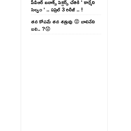
పీవీఆర్ ఐనాక్స్ పిక్చర్స్ చేతికి ‘ కార్మేని
సెల్వం ‘ .. ఏప్రిల్ 3 రిలీజ్ .. !
తన కోపమే తన శత్రువు 😡 బాలినేని
బలి.. ?😟