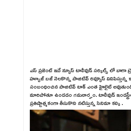
ఎస్ ప్రజెంట్ ఇదే న్యూస్ టాలీవుడ్ సర్కిల్స్ లో బాగా ట్
హ్యూజ్ బజ్ నెలకొన్న పాజిటివ్ రివ్యూస్ వినిపిస్తున్న 
సంబంధించిన పాజిటివ్ టాక్ ఎంత హైలైట్ అవుతుందో
మారిపోతూ ఉండడం గమనార్హం. టాలీవుడ్ ఇండస్ట్రీలో
ప్రతిష్టాత్మకంగా తీసుకొని నటిస్తున్న సినిమా కల్కి .