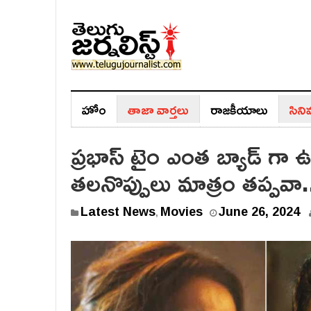
హోం
తాజా వార్తలు
రాజ‌కీయాలు
సిన
ప్రభాస్ టైం ఎంత బ్యాడ్ గా
తలనొప్పులు మాత్రం తప్పవా
J
Latest News
Movies
June 26, 2024
,
u
n
e
2
6