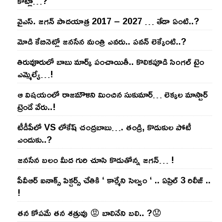
కోట్లా…?
వైఎస్‌. జ‌గ‌న్ పాద‌యాత్ర 2017 – 2027 … తేడా ఏంటి..?
మోడి కేబినెట్లో జ‌నసేన మంత్రి ఎవ‌రు.. ప‌వ‌న్ లెక్కేంటి..?
తిరువూరులో బాబు మార్క్ పంచాయితీ.. కొలిక‌పూడి సింగ‌ల్ టైం
ఎమ్మెల్యే…!
ఆ విష‌యంలో రాజ‌మౌళిని మించిన సుకుమార్‌… లెక్క‌ల మాస్టార్
ట్రెండే వేరు..!
టీడీపీలో VS లోకేష్ చంద్ర‌బాబు…. తండ్రి, కొడుకుల పోటీ
ఎందుకు..?
జ‌న‌సేన బ‌లం మీద గురి చూసి కొడుతోన్న జ‌గ‌న్‌… !
పీవీఆర్ ఐనాక్స్ పిక్చర్స్ చేతికి ‘ కార్మేని సెల్వం ‘ .. ఏప్రిల్ 3 రిలీజ్ ..
!
తన కోపమే తన శత్రువు 😡 బాలినేని బలి.. ?😟