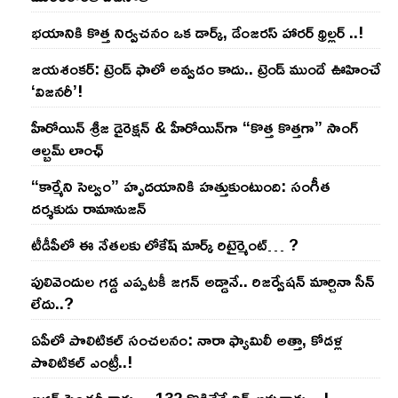
భయానికి కొత్త నిర్వచనం ఒక డార్క్, డేంజరస్ హారర్ థ్రిల్లర్ ..!
జయశంకర్: ట్రెండ్‌ ఫాలో అవ్వడం కాదు.. ట్రెండ్‌ ముందే ఊహించే
‘విజనరీ’!
హీరోయిన్ శ్రీజ డైరెక్ష‌న్ & హీరోయిన్‌గా “కొత్త కొత్తగా” సాంగ్
ఆల్బమ్ లాంఛ్
“కార్మేని సెల్వం” హృదయానికి హత్తుకుంటుంది: సంగీత
దర్శకుడు రామానుజన్
టీడీపీలో ఈ నేత‌ల‌కు లోకేష్ మార్క్ రిటైర్మెంట్‌… ?
పులివెందుల గ‌డ్డ ఎప్ప‌ట‌కీ జ‌గ‌న్ అడ్డానే.. రిజ‌ర్వేష‌న్ మార్చినా సీన్
లేదు..?
ఏపీలో పొలిటిక‌ల్ సంచ‌ల‌నం: నారా ఫ్యామిలీ అత్తా, కోడ‌ళ్ల
పొలిటికల్ ఎంట్రీ..!
జ‌గ‌న్ సెంచ‌రీ కాదు… 132 కొడితేనే విన్ అవుతాడు…!