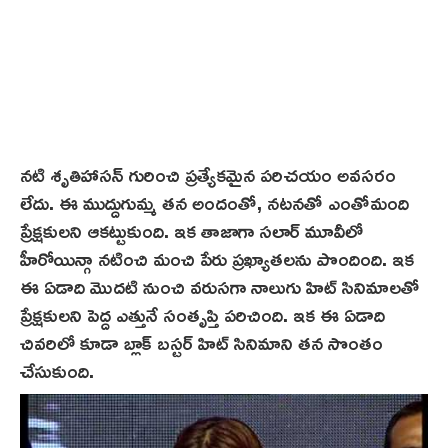
నటి శృతిహాసన్ గురించి ప్రత్యేకమైన పరిచయం అవసరం
లేదు. ఈ ముద్దుగుమ్మ తన అందంతో, నటనతో ఎంతోమంది
ప్రేక్షకులని ఆకట్టుకుంది. ఇక తాజాగా సలార్ మూవీలో
హీరోయిన్గా నటించి మంచి పేరు ప్రఖ్యాతలను పొందింది. ఇక
ఈ ఏడాది మొదటి నుంచి వరుసగా నాలుగు హిట్ సినిమాలతో
ప్రేక్షకులని పెద్ద ఎత్తునే సంతృప్తి పరిచింది. ఇక ఈ ఏడాది
చివరిలో కూడా బ్లాక్ బస్టర్ హిట్ సినిమాని తన సొంతం
చేసుకుంది.