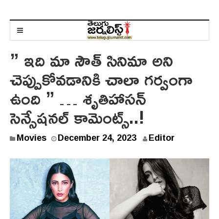
” ఇది మా సౌత్ సినిమా అని
చెప్పుకోవడానికి చాలా గర్వంగా
ఉంది ” … శృతిహాసన్
సెన్సేషనల్ కామెంట్స్..!
D
Movies
December 24, 2023
Editor
e
c
e
m
b
e