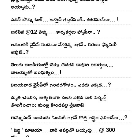
అయ్యాడు..?
ప‌వ‌న్ బొమ్మ టాక్‌… ఉస్తాద్ గ‌బ్బ‌ర్‌సింగ్‌.. ఊర‌మాసేనా… !
జనసేన @12 ఏళ్ళు … కార్యకర్తలు హ్యాపీనా.. ?
ఆమంచికి వైసీపీ కండువా వేస్తోన్న జ‌గ‌న్‌.. క‌ర‌ణం ఫ్యామిలీ
అవుట్‌..?
తెలుగు రాజ‌కీయాల్లో చెక్కు చెద‌ర‌ని కావూరి రికార్డులు…
బాల‌య్యతో బంధుత్వం…!
విజ‌య‌వాడ వైసీపీలో గంద‌ర‌గోళం.. ఎవ‌రు ఎక్క‌డ‌…?
మృతి చెందిన, శాశ్వతంగా వలస వెళ్లిన వారి పెన్ష‌న్లే
తొల‌గించాం: మంత్రి కొండపల్లి శ్రీనివాస్
రామ్మోహ‌న్ నాయుడు ఓట‌మికి జ‌గ‌న్ కొత్త అస్త్రం ఫ‌లించేనా…?
‘ పెద్ది ‘ మానియా… భారీ ఆప‌ర్ల‌తో బ‌య్య‌ర్లు… @ 300