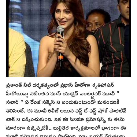
ప్రశాంత్ నీల్ దర్శకత్వంలో ప్రభాస్ హీరోగా శృతిహాసన్
హీరోయిన్గా నటించిన మాస్ యాక్షన్ ఎంటర్టైనర్ మూవీ ”
సలార్ ” ఏ రేంజ్ సక్సెస్ ని అందుకుంటుందో మనందరికీ
తెలిసిందే. ఈ మూవీ రిలీజ్ అయిన ఫస్ట్ డే ఫస్ట్ షోకే పాజిటివ్
టాక్ ని దక్కించుకుంది. ఇక ఈ సినిమా ప్రమోషన్స్ కు ఈమె
దూరంగా ఉన్నప్పటికీ.. బుల్లితెర కార్యక్రమాలలో భాగంగా ఈ
మూవీ ప్రమోషన్ల నిమిత్తం పాల్గొంది. న్యూ ఇయర్ వేడుకలను