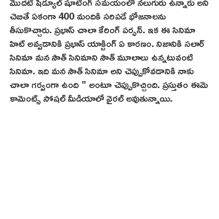
మొదటి షెడ్యూల్ షూటింగ్ సమయంలో నలుగురు ఉన్నారు అని
చెబితే ఏకంగా 400 మందికి సరిపడే భోజనాలను
తీసుకొచ్చారు. ప్రభాస్ చాలా కేరింగ్ పర్సన్. ఇక ఈ సినిమా
హిట్ అవ్వడానికి ప్రభాస్ యాక్టింగ్ ఏ కారణం. నిజానికి సలార్‌
సినిమా మన సౌత్ సినిమాని సౌత్ మూలాలు ఉన్నటువంటి
సినిమా. ఇది మన సౌత్ సినిమా అని చెప్పుకోవడానికి నాకు
చాలా గర్వంగా ఉంది ” అంటూ చెప్పుకొచ్చింది. ప్రస్తుతం ఈమె
కామెంట్స్ సోషల్ మీడియాలో వైరల్ అవుతున్నాయి.