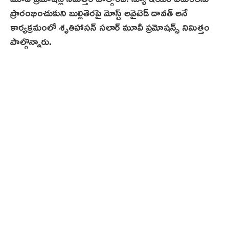
ప్రారంభించుకుని బుల్లితెరపై మోస్ట్ అవైటెడ్ దావత్ అనే
కార్యక్రమంలో శృతిహాసన్ సలార్ మూవీ ప్రమోషన్స్ నిమిత్తం
పాల్గొన్నారు.