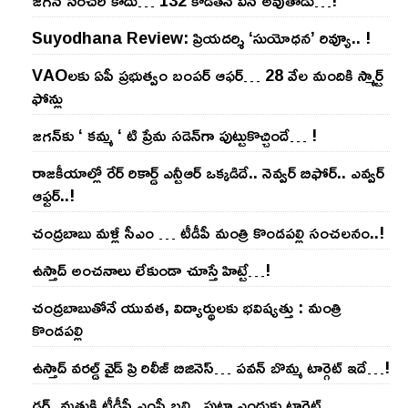
Suyodhana Review: ప్రియదర్శి ‘సుయోధన’ రివ్యూ.. !
VAOల‌కు ఏపీ ప్ర‌భుత్వం బంప‌ర్ ఆఫ‌ర్‌… 28 వేల మందికి స్మార్ట్
ఫోన్లు
జ‌గ‌న్‌కు ‘ క‌మ్మ ‘ టి ప్రేమ స‌డెన్‌గా పుట్టుకొచ్చిందే… !
రాజ‌కీయాల్లో రేర్ రికార్డ్ ఎన్టీఆర్ ఒక్క‌డిదే.. నెవ్వ‌ర్ బిఫోర్‌.. ఎవ్వ‌ర్
ఆఫ్ట‌ర్‌..!
చంద్ర‌బాబు మ‌ళ్లీ సీఎం … టీడీపీ మంత్రి కొండ‌ప‌ల్లి సంచ‌ల‌నం..!
ఉస్తాద్ అంచ‌నాలు లేకుండా చూస్తే హిట్టే…!
చంద్ర‌బాబుతోనే యువ‌త‌, విద్యార్థుల‌కు భ‌విష్య‌త్తు : మంత్రి
కొండ‌ప‌ల్లి
ఉస్తాద్ వ‌ర‌ల్డ్ వైడ్ ప్రి రిలీజ్ బిజినెస్‌… ప‌వ‌న్ బొమ్మ టార్గెట్ ఇదే…!
డ్రగ్స్ మత్తుకి టీడీపీ ఎంపీ బలి.. పుట్టా ఎందుకు టార్గెట్