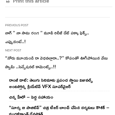
Print this article
Post
నాగ్ ” నా సామి రంగ ” మూవీ రిలీజ్ డేట్ పక్కా ఫిక్స్..
navigation
ఎప్పుడంటే..!
“నోరు మూయండి రా వెధవల్లారా..?” కోపంతో ఊగిపోయిన వేణు
స్వామీ ..సెన్సేషనల్ కామెంట్స్..!!
రాంజీ డాట్: తెలుగు సినిమాకు ప్రపంచ స్థాయి విజువల్స్
అందిస్తోన్న క్రియేటివ్ VFX సూపర్‌వైజర్
చిన్న హీరో – పెద్ద సహాయం
“సూర్య బి పాజిటివ్” చిత్ర టీజర్ లాంచ్ చేసిన‌ దర్శకులు కౌశిక్ –
మురళీకాంత్ దేవసోత్