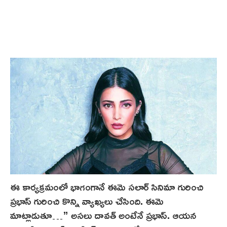
ఈ కార్యక్రమంలో భాగంగానే ఈమె సలార్ సినిమా గురించి
ప్రభాస్ గురించి కొన్ని వ్యాఖ్యలు చేసింది. ఈమె
మాట్లాడుతూ…” అసలు దావత్ అంటేనే ప్రభాస్. ఆయన