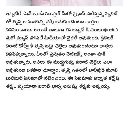
ఇప్పటికే పాన్‌ ఇండియా స్టార్ హీరో ప్రభాస్ నటిస్తున్న స్పిరిట్
లో తృప్తి అవకాశాన్ని దక్కించుకుందంటూ వార్తలు
వినిపించాయి. అయితే తాజాగా ఈ బ్యూటీ కి సంబంధించిన
మరో న్యూస్ సోషల్ మీడియాలో వైరల్ అవుతుంది. క్రికెటర్
విరాట్ కోహ్లీ కి తృప్తి దిమ్రి చెల్లెలు అవుతుందంటూ వార్తలు
వినిపిస్తున్నాయి. దీంతో ప్రస్తుతం నెటిజన్స్ అంతా షాక్
అవుతున్నారు. అసలు ఈ ముద్దుగుమ్మ విరాట్ చెల్లెలు ఎలా
అవుతుంది ఒకసారి చూద్దాం. తృప్తి గతంలో బాలీవుడ్ మూవీ
బుల్‌బుల్ సినిమాలో నటించింది. ఈ సినిమాకు నిర్మాత కర్మేష్
శర్మ.. స్వయానా విరాట్ భార్య అనుష్క శర్మకు అన్నయ్య.