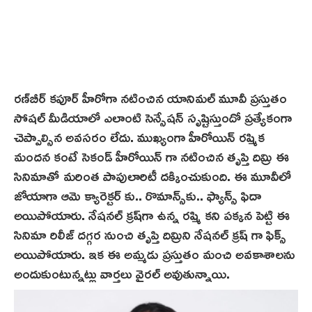
రణ్‌బీర్ కపూర్ హీరోగా నటించిన యానిమల్ మూవీ ప్రస్తుతం
సోషల్ మీడియాలో ఎలాంటి సెన్సేషన్ సృష్టిస్తుందో ప్రత్యేకంగా
చెప్పాల్సిన అవసరం లేదు. ముఖ్యంగా హీరోయిన్ రష్మిక
మందన కంటే సెకండ్ హీరోయిన్ గా నటించిన తృప్తి దిమ్రి ఈ
సినిమాతో మరింత పాపులారిటీ దక్కించుకుంది. ఈ మూవీలో
జోయాగా ఆమె క్యారెక్టర్ కు.. రొమాన్స్‌కు.. ఫ్యాన్స్ ఫిదా
అయిపోయారు. నేషనల్ క్ర‌ష్‌గా ఉన్న రష్మి కని పక్కన పెట్టి ఈ
సినిమా రిలీజ్ దగ్గర నుంచి తృప్తి దిమ్రిని నేషనల్ క్రష్ గా ఫిక్స్
అయిపోయారు. ఇక ఈ అమ్మ‌డు ప్రస్తుతం మంచి అవకాశాలను
అందుకుంటున్నట్లు వార్తలు వైరల్ అవుతున్నాయి.