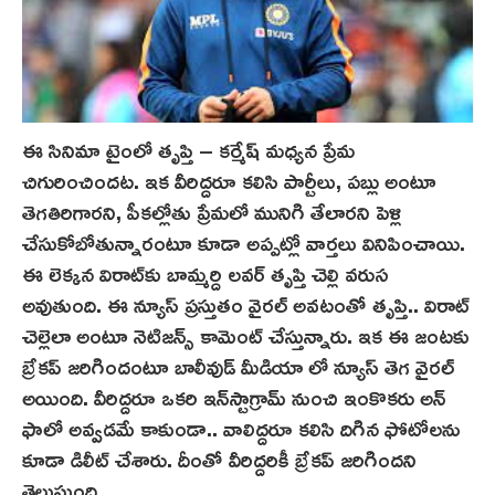
ఈ సినిమా టైంలో తృప్తి – కర్మేష్‌ మధ్యన ప్రేమ
చిగురించిందట. ఇక వీరిద్దరూ కలిసి పార్టీలు, పబ్లు అంటూ
తెగతిరిగారని, పీకల్లోతు ప్రేమలో మునిగి తేలారని పెళ్లి
చేసుకోబోతున్నారంటూ కూడా అప్పట్లో వార్తలు వినిపించాయి.
ఈ లెక్కన విరాట్‌కు బామ్మర్ది ల‌వ‌ర్‌ తృప్తి చెల్లి వరుస
అవుతుంది. ఈ న్యూస్‌ ప్రస్తుతం వైర‌ల్ అవటంతో తృప్తి.. విరాట్
చెల్లెలా అంటూ నెటిజ‌న్స్ కామెంట్ చేస్తున్నారు. ఇక‌ ఈ జంటకు
బ్రేకప్ జరిగిందంటూ బాలీవుడ్ మీడియా లో న్యూస్ తెగ వైరల్
అయింది. వీరిద్దరూ ఒకరి ఇన్‌స్టాగ్రామ్ నుంచి ఇంకొకరు అన్
ఫాలో అవ్వడమే కాకుండా.. వాలిద్దరూ కలిసి దిగిన ఫోటోలను
కూడా డిలీట్ చేశారు. దీంతో వీరిద్దరికీ బ్రేకప్ జరిగిందని
తెలుస్తుంది.