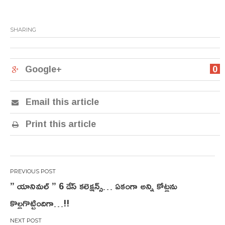
SHARING
Google+
0
Email this article
Print this article
Post
” యానిమల్ ” 6 డేస్ కలెక్షన్స్… ఏకంగా అన్ని కోట్లను
navigation
కొల్లగొట్టిందిగా…!!