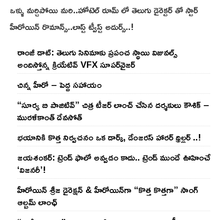
ఒళ్ళు మర్చిపోయి మరి..హోటెల్ రూమ్ లో తెలుగు డైరెక్టర్ తో స్టార్
హీరోయిన్ రొమాన్స్..లాస్ట్ ట్వీస్ట్ అదుర్స్..!
రాంజీ డాట్: తెలుగు సినిమాకు ప్రపంచ స్థాయి విజువల్స్
అందిస్తోన్న క్రియేటివ్ VFX సూపర్‌వైజర్
చిన్న హీరో – పెద్ద సహాయం
“సూర్య బి పాజిటివ్” చిత్ర టీజర్ లాంచ్ చేసిన‌ దర్శకులు కౌశిక్ –
మురళీకాంత్ దేవసోత్
భయానికి కొత్త నిర్వచనం ఒక డార్క్, డేంజరస్ హారర్ థ్రిల్లర్ ..!
జయశంకర్: ట్రెండ్‌ ఫాలో అవ్వడం కాదు.. ట్రెండ్‌ ముందే ఊహించే
‘విజనరీ’!
హీరోయిన్ శ్రీజ డైరెక్ష‌న్ & హీరోయిన్‌గా “కొత్త కొత్తగా” సాంగ్
ఆల్బమ్ లాంఛ్