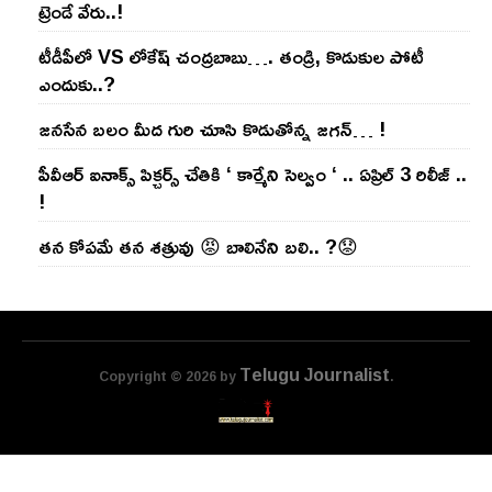
ట్రెండే వేరు..!
టీడీపీలో VS లోకేష్ చంద్ర‌బాబు…. తండ్రి, కొడుకుల పోటీ
ఎందుకు..?
జ‌న‌సేన బ‌లం మీద గురి చూసి కొడుతోన్న జ‌గ‌న్‌… !
పీవీఆర్ ఐనాక్స్ పిక్చర్స్ చేతికి ‘ కార్మేని సెల్వం ‘ .. ఏప్రిల్ 3 రిలీజ్ ..
!
తన కోపమే తన శత్రువు 😡 బాలినేని బలి.. ?😟
Telugu Journalist
Copyright © 2026 by
.