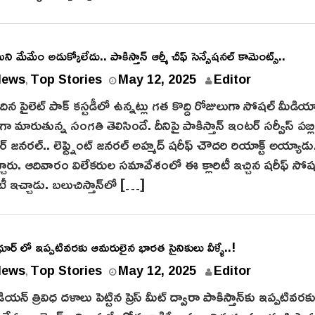
ి మేమేం అడుక్కోలేదు.. పాకిస్తాన్ ఆర్మీ చీఫ్ సెన్సేషనల్ కామెంట్స్..
News
Top Stories
May 12, 2025
Editor
,
దిన పైలెట్ పాక్ క‌స్టడీలో ఉన్నట్లు గత కొద్ది రోజులుగా సోషల్ మీడి
్‌గా మారుతున్న సంగతి తెలిసిందే. దీనిపై పాకిస్తాన్ ఇంటర్ సర్వీస్ పబ్లి
క్టర్ జనరల్.. లెఫ్ట్నెంట్ జనరల్ అహ్మద్ షరీఫ్ చౌదరి రియాక్ట్ అయ్యాడ
చారు. ఆదివారం విలేకరుల సమావేశంలో ఈ క్లారిటీ ఇచ్చిన షరీఫ్ సోష
ిటీ ఇచ్చాడు. బలుచిస్తాన్‌లో […]
ూర్ లో ఇప్పటివరకు ఆమరులైన భారత సైనికులు వీళ్ళే..!
News
Top Stories
May 12, 2025
Editor
,
న్ త్రివిధ దళాలు పెట్టిన ప్రెస్ మీట్ ద్వారా పాకిస్తాన్‌కు ఇప్పటివ