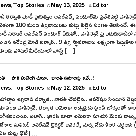
News
Top Stories
May 13, 2025
Editor
,
డి తర్వాత మోడీ ప్రభుత్వం ఆపరేషన్స్ సింధూర్‌ను ప్రవేశపెట్టి పాకిస్తాన
 ఏకంగా 100 మంది ఉగ్రవాదులను మట్టు పెట్టిన సంగతి తెలిసిందే. ఈ
డీ సర్కార్ ఆపరేషన్ సింధూర్‌ పేరుతో.. పాకిస్తాన్ పై ఎదురుదాడిలో స
చిన నరేంద్ర మోడీ సర్కార్.. 9 ఉగ్ర స్థావరాలను లక్ష్యంగా పెట్టుకొని 
ిమిషాలకు సోషల్ మీడియాలో పోస్ట్ […]
ారత్ – పాక్ మీటింగ్ షురూ.. భారత్ డిమాండ్లు ఇవే..!
News
Top Stories
May 12, 2025
Editor
,
 పహాల్గాం ఉగ్రదాడి తర్వాత.. భారత్‌ చేపట్టిన.. ఆపరేషన్ సింధూర్‌ దెబ్బ
 చూసింది పాకిస్తాన్. తర్వాత అమెరికా అధ్యక్షుడు ట్రంప్ జోక్యంతో కాల
గీకరించింది. అలాగే.. భారత్ కూడా అమెరికా సూచన మేరకు కాల్ప
దేశాల మిలిటరీ ఆపరేషన్ డైరెక్టర్ జనరల్స్ మధ్య నేడు కీలక చర్చలకు గ్ర
ంఏల మధ్య భేటీ […]