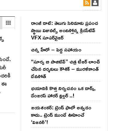
రాంజీ డాట్: తెలుగు సినిమాకు ప్రపంచ
స్థాయి విజువల్స్ అందిస్తోన్న క్రియేటివ్
VFX సూపర్‌వైజర్
స్
చిన్న హీరో – పెద్ద సహాయం
సిందే.
“సూర్య బి పాజిటివ్” చిత్ర టీజర్ లాంచ్
మరీ
చేసిన‌ దర్శకులు కౌశిక్ – మురళీకాంత్
ందరికీ
దేవసోత్
. ఈ
భయానికి కొత్త నిర్వచనం ఒక డార్క్,
ు
డేంజరస్ హారర్ థ్రిల్లర్ ..!
జయశంకర్: ట్రెండ్‌ ఫాలో అవ్వడం
కాదు.. ట్రెండ్‌ ముందే ఊహించే
‘విజనరీ’!