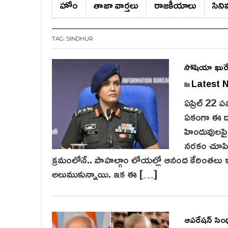
హోం
తాజా వార్తలు
రాజ‌కీయాలు
సిన
TAG:
SINDHUR
సోషియా ఖురేషి
Latest 
ఏప్రిల్ 22 ప
ఏకంగా ఈ దా
హిందువులపై క
నరకం చూపిం
క్రమంలోనే.. పాహ‌ల్గాం లోయ‌ల్లో ఆనంద కేరింతల
అలుముకున్నాయి. ఇక ఈ […]
ఆపరేషన్ సింధూ