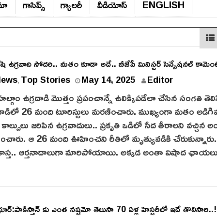
ిమా
గాసిప్స్‌
గ్యాల‌రీ
వీడియోస్‌
ENGLISH
 ఉగ్రవాది సోదరి.. మతం కూడా అదే.. బీజేపీ మినిస్టర్ సెన్సేషనల్ కామెంట్
M
News
Top Stories
May 14, 2025
Editor
,
a
హల్గాం ఉగ్రదాడి మొత్తం ప్రపంచాన్నే ఉలిక్కిపడేలా చేసిన సంగతి తెలి
y
డిలో 26 మంది టూరిస్టులు మరణించారు. ముఖ్యంగా మతం అడిగి
1
ాల్పులు జరిపిన ఉగ్రవాదులు.. ప్రకృతి ఒడిలో సేద తీరాలని వచ్చిన అ
4
చారు. ఆ 26 మంది ఊహించని రీతిలో మృత్యువడికి చేరుకున్నారు
,
ు కాస్త.. ఆర్తనాదాలుగా మారిపోయాయి. అక్కడ అంతా విషాద ఛాయల
2
0
2
5
ర్:పాకిస్తాన్ కు ఎంత నష్టమో తెలుసా 70 ఏళ్ల హిస్టరీలో ఇదే తొలిసారి..!