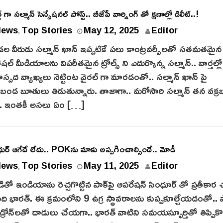
 గా సల్మాన్ సెన్సేషనల్ పోస్ట్.. బీజేపీ వార్నింగ్ తో క్షణాల్లో డిలీట్..!
News
Top Stories
May 12, 2025
Editor
,
డల వీరుడు సల్మాన్ ఖాన్ ఇప్పటికే ప‌లు కాంట్రవర్సీలతో సతమతమై
ోషల్ మీడియాలను విపరీతమైన ట్రోల్స్ ని ఎదుర్కొన్న సల్మాన్.. వార్తల్లో
ద వ్యాఖ్యలు నెట్టింట వైరల్ గా మారడంతో.. సల్మాన్ ఖాన్ పై
డ బూతులు తిడుతున్నారు. తాజాగా.. మరోసారి సల్మాన్ తన వక్రబుద
ారు. ఇంతకీ అసలు ఏం […]
ుర్ ఆగేదే లేదు.. POKను మాకు అప్పగించాల్సిందే.. మోడీ
News
Top Stories
May 11, 2025
Editor
,
ితో ఇండియాను రెచ్చగొట్టిన పాక్‌పై ఆపరేషన్ సింధూర్ తో ప్రతీకార 
ంది భారత్. ఈ క్రమంలోని 9 ఉగ్ర స్థావరాలను కుప్పకూల్చేయడంతో.. 
లు, డ్రోన్‌ల‌తో దాడులు చేయగా.. భారత్ వాటిని సమయస్ఫూర్తితో తిప్పికొట్