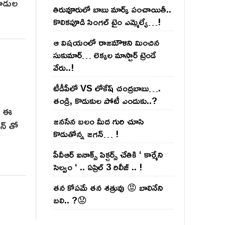
 దాడుల
తిరువూరులో బాబు మార్క్ పంచాయితీ..
కొలిక‌పూడి సింగ‌ల్ టైం ఎమ్మెల్యే…!
ఆ విష‌యంలో రాజ‌మౌళిని మించిన
సుకుమార్‌… లెక్క‌ల మాస్టార్ ట్రెండే
వేరు..!
టీడీపీలో VS లోకేష్ చంద్ర‌బాబు….
తండ్రి, కొడుకుల పోటీ ఎందుకు..?
లో ఈ
జ‌న‌సేన బ‌లం మీద గురి చూసి
ాన్ తో
కొడుతోన్న జ‌గ‌న్‌… !
పీవీఆర్ ఐనాక్స్ పిక్చర్స్ చేతికి ‘ కార్మేని
సెల్వం ‘ .. ఏప్రిల్ 3 రిలీజ్ .. !
తన కోపమే తన శత్రువు 😡 బాలినేని
బలి.. ?😟