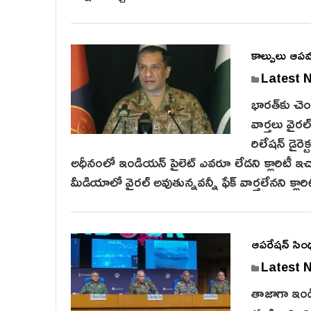
కాల్పులు ఆపమన
Latest 
భారత్‌కు చెం
వార్తలు వైర‌ల
రిలేషన్ డైరె
అధీనంలో ఇండియన్ పైలెట్ ఎవరూ లేడని క్లారిటీ ఇచ్
మీడియాలో వైరల్ అవుతున్నవన్నీ ఫేక్ వార్తలేనని క్లార
ఆపరేషన్ సింధ
Latest 
తాజాగా ఇండియ