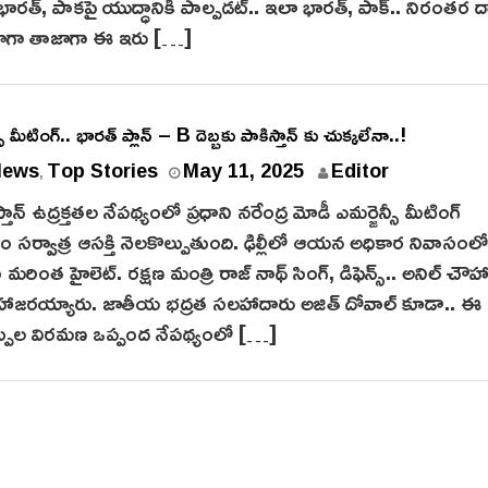
 భార‌త్, పాకపై యుద్ధానికి పాల్ప‌డ‌ట్.. ఇలా భారత్, పాక్‌.. నిరంత‌ర
ి. కాగా తాజాగా ఈ ఇరు […]
ీ మీటింగ్.. భారత్ ప్లాన్ – B దెబ్బకు పాకిస్తాన్ కు చుక్కలేనా..!
News
Top Stories
May 11, 2025
Editor
,
స్తాన్ ఉద్ర‌క్త‌త‌ల నేపథ్యంలో ప్రధాని నరేంద్ర మోడీ ఎమర్జెన్సీ మీటింగ్
 స‌ర్వాత్ర‌ ఆసక్తి నెలకొల్పుతుంది. ఢిల్లీలో ఆయన అధికార నివాసం
రింత హైలెట్. రక్షణ మంత్రి రాజ్ నాథ్ సింగ్, డిఫెన్స్.. అనిల్ చౌహ
కి హాజరయ్యారు. జాతీయ భద్రత సలహాదారు అజిత్ దోవాల్ కూడా.. ఈ
ాల్పుల విరమణ ఒప్పంద నేపథ్యంలో […]