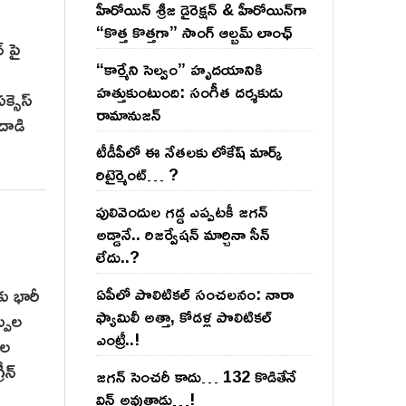
హీరోయిన్ శ్రీజ డైరెక్ష‌న్ & హీరోయిన్‌గా
“కొత్త కొత్తగా” సాంగ్ ఆల్బమ్ లాంఛ్
్ పై
“కార్మేని సెల్వం” హృదయానికి
హత్తుకుంటుంది: సంగీత దర్శకుడు
క్సెస్
రామానుజన్
దాడి
టీడీపీలో ఈ నేత‌ల‌కు లోకేష్ మార్క్
రిటైర్మెంట్‌… ?
పులివెందుల గ‌డ్డ ఎప్ప‌ట‌కీ జ‌గ‌న్
అడ్డానే.. రిజ‌ర్వేష‌న్ మార్చినా సీన్
లేదు..?
కు భారీ
ఏపీలో పొలిటిక‌ల్ సంచ‌ల‌నం: నారా
ఫ్యామిలీ అత్తా, కోడ‌ళ్ల పొలిటికల్
్పుల
ఎంట్రీ..!
ుల
ీన్
జ‌గ‌న్ సెంచ‌రీ కాదు… 132 కొడితేనే
విన్ అవుతాడు…!