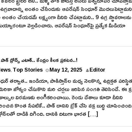
కేవలం ట్రైలర్ అని.. మళ్ళీ తోక జాడిస్తే అసలు విశ్వరూపం చూపిస్
చి.. ఉగ్రవాదాన్ని అంతం చేసేందుకు ఆపరేషన్ సింధూర్‌ మొదలుపెట్టామని
ంచి అంతం చేయడమే లక్ష్యంగా దీనిని చేపట్టామ‌ని.. 9 ఉగ్ర స్థావరాలను
్యారంటూ వెల్లడించారు. ఆపరేషన్ సింధూర్‌పై ప్రత్యేక మీడియా
 పై పాక్ డ్రోన్స్ ఎటాక్.. కేంద్రం కీలక ప్రకటన..!
News
Top Stories
May 12, 2025
Editor
,
ుర్‌ తర్వాత.. ఇండియా, పాకిస్తాన్‌ల‌ మధ్య నెలకొన్న ఉద్రిక్తత పరిస్థ
రికా జోక్యం చేసుకొని మరి చ‌ర్చ‌లు జ‌రిపిన సంగ‌తి తెలిసిందే. ఈ 
కాల్పుల విరమణకు అంగీకరించాయి. రెండు దేశాలు కూడా దీనిని
ంచిన కొంత సేపటికే.. పాక్ దానిని బ్రేక్ చేసి వక్ర బుద్ధి చూపించింది
 డ్రోన్‌ల‌తో దాడికి దిగింది. దానికి దిటుగా భారత […]