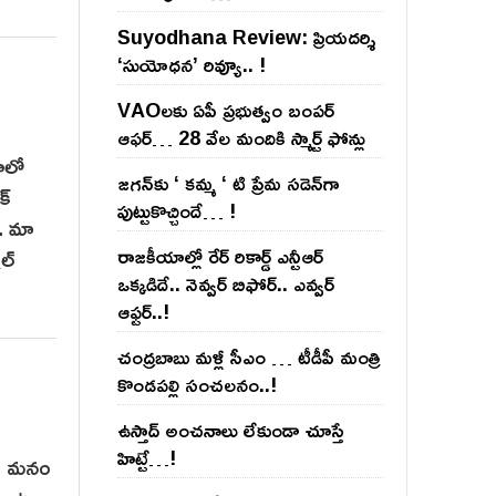
Suyodhana Review: ప్రియదర్శి
‘సుయోధన’ రివ్యూ.. !
VAOల‌కు ఏపీ ప్ర‌భుత్వం బంప‌ర్
ఆఫ‌ర్‌… 28 వేల మందికి స్మార్ట్ ఫోన్లు
యాలో
జ‌గ‌న్‌కు ‘ క‌మ్మ ‘ టి ప్రేమ స‌డెన్‌గా
క్
పుట్టుకొచ్చిందే… !
ు. మా
ల్
రాజ‌కీయాల్లో రేర్ రికార్డ్ ఎన్టీఆర్
ఒక్క‌డిదే.. నెవ్వ‌ర్ బిఫోర్‌.. ఎవ్వ‌ర్
ఆఫ్ట‌ర్‌..!
చంద్ర‌బాబు మ‌ళ్లీ సీఎం … టీడీపీ మంత్రి
కొండ‌ప‌ల్లి సంచ‌ల‌నం..!
ఉస్తాద్ అంచ‌నాలు లేకుండా చూస్తే
హిట్టే…!
రకు మనం