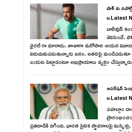
పాక్ కు సపోర్ట్
Latest 
బాలీవుడ్ కం
తెలిసిందే. స
వైరల్ గా మారాడు. తాజాగా మరోసారి ఆయన వివాదాస్ప
విరుచుకుపడుతున్నారు జనం. అతనిపై మండిపడుతూ బం
బయట పెట్టాడంటూ అభిప్రాయాలు వ్యక్తం చేస్తున్న
ఆపరేషన్ సింధ
Latest 
పహ‌ల్గాం దాడ
ప్రారంభించి
ప్రతిదాడికి దిగింది. భారత సైనిక స్థావరాలపై మిస్సైళ్