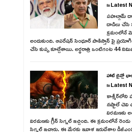
Latest 
ప‌హ‌ల్గామ్ దా
దాడిలు చేసి
క్రమంలోనే మో
అందుకుంది. ఆపరేషన్ సింధూర్‌ పాకిస్తాన్ పై ప్రయోగిం
చేసి కుప్ప కూల్చేశాయి. అర్ధరాత్రి ఒంటిగంట 44 న
హాట్ లైన్లో భ
Latest 
కాశ్మీర్‌లోని
నష్టాలే చెవి
విరమణకు అం
విరమణకు గ్రీన్ సిగ్నల్ ఇచ్చింది. ఈ క్రమంలోనే రెండు 
సిగ్నల్ ఇచ్చారు. ఈ మేరకు ఇవాళ ఇరుదేశాల డీజీఎ