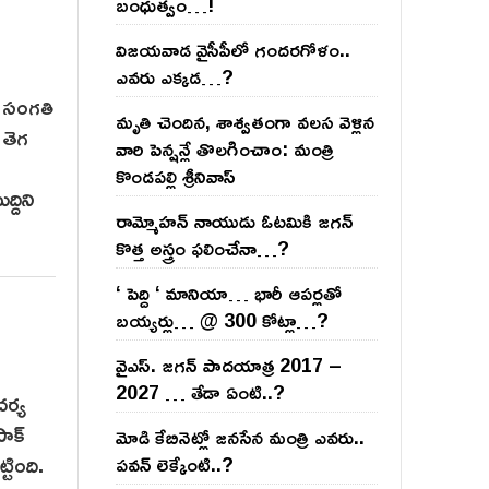
బంధుత్వం…!
విజ‌య‌వాడ వైసీపీలో గంద‌ర‌గోళం..
ఎవ‌రు ఎక్క‌డ‌…?
న సంగతి
మృతి చెందిన, శాశ్వతంగా వలస వెళ్లిన
 తెగ
వారి పెన్ష‌న్లే తొల‌గించాం: మంత్రి
కొండపల్లి శ్రీనివాస్
్దిని
రామ్మోహ‌న్ నాయుడు ఓట‌మికి జ‌గ‌న్
కొత్త అస్త్రం ఫ‌లించేనా…?
‘ పెద్ది ‘ మానియా… భారీ ఆప‌ర్ల‌తో
బ‌య్య‌ర్లు… @ 300 కోట్లా…?
వైఎస్‌. జ‌గ‌న్ పాద‌యాత్ర 2017 –
2027 … తేడా ఏంటి..?
చర్య
పాక్
మోడి కేబినెట్లో జ‌నసేన మంత్రి ఎవ‌రు..
టింది.
ప‌వ‌న్ లెక్కేంటి..?