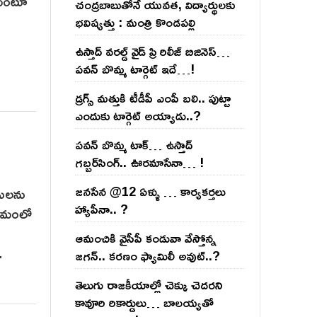
తామంటూ
చంద్ర‌బాబుతోనే యువ‌త‌, విద్యార్థుల‌కు
భ‌విష్య‌త్తు : మంత్రి కొండ‌ప‌ల్లి
ఉస్తాద్ వ‌ర‌ల్డ్ వైడ్ ప్రి రిలీజ్ బిజినెస్‌…
ప‌వ‌న్ బొమ్మ టార్గెట్ ఇదే…!
డ్రగ్స్ మత్తుకి టీడీపీ ఎంపీ బలి.. పుట్టా
ఎందుకు టార్గెట్ అయ్యాడు..?
ప‌వ‌న్ బొమ్మ టాక్‌… ఉస్తాద్
గ‌బ్బ‌ర్‌సింగ్‌.. ఊర‌మాసేనా… !
జనసేన @12 ఏళ్ళు … కార్యకర్తలు
ితులను
హ్యాపీనా.. ?
క్రమంలో
ఆమంచికి వైసీపీ కండువా వేస్తోన్న
.
జ‌గ‌న్‌.. క‌ర‌ణం ఫ్యామిలీ అవుట్‌..?
తెలుగు రాజ‌కీయాల్లో చెక్కు చెద‌ర‌ని
కావూరి రికార్డులు… బాల‌య్యతో