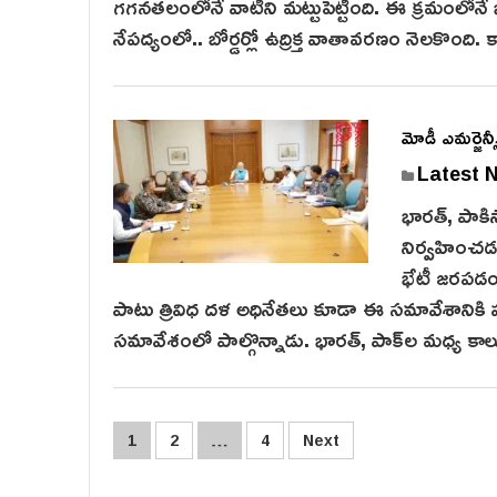
గ‌గ‌న‌త‌లంలోనే వాటిని మ‌ట్టుపెట్టింది. ఈ క్రమంలోనే
నేపద్యంలో.. బోర్డర్లో ఉద్రిక్త వాతావరణం నెలకొంద
మోడీ ఎమర్జెన్స
Latest 
భార‌త్‌, పాకి
నిర్వహించడం
భేటీ జరపడం మ
పాటు త్రివిధ ద‌ళ‌ అధినేతలు కూడా ఈ సమావేశాని
సమావేశంలో పాల్గొన్నాడు. భారత్, పాక్‌ల మధ్య క
Posts
1
2
…
4
Next
pagination