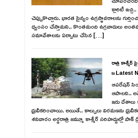
చూపించింది 
క్లారిటీ ఇచ్
చెప్పుకొచ్చారు. భారత సైన్యం ఉగ్రస్థావరాలను గుర్తి
ధ్వంసం చేస్తామని.. కొంతమంది ఉగ్రవాదులు అంతమయ
సమావేశాలను ఏర్పాటు చేసిన […]
రాత్రి కాశ్మీర్
Latest 
ఆపరేషన్ సింధ
ఆపాలని.. అమె
ఇరు దేశాలు 
ధ్రువీకరించాయి. అయితే.. కాల్పులు విరమణను ధ్రువీకరి
శనివారం అర్ధరాత్రి జమ్మూ కాశ్మీర్ సరిహద్దుల్లో పాక్‌