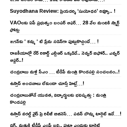
Suyodhana Review: ప్రియదర్శి ‘సుయోధన’ రివ్యూ.. !
VAOల‌కు ఏపీ ప్ర‌భుత్వం బంప‌ర్ ఆఫ‌ర్‌… 28 వేల మందికి స్మార్ట్
ఫోన్లు
జ‌గ‌న్‌కు ‘ క‌మ్మ ‘ టి ప్రేమ స‌డెన్‌గా పుట్టుకొచ్చిందే… !
రాజ‌కీయాల్లో రేర్ రికార్డ్ ఎన్టీఆర్ ఒక్క‌డిదే.. నెవ్వ‌ర్ బిఫోర్‌.. ఎవ్వ‌ర్
ఆఫ్ట‌ర్‌..!
చంద్ర‌బాబు మ‌ళ్లీ సీఎం … టీడీపీ మంత్రి కొండ‌ప‌ల్లి సంచ‌ల‌నం..!
ఉస్తాద్ అంచ‌నాలు లేకుండా చూస్తే హిట్టే…!
చంద్ర‌బాబుతోనే యువ‌త‌, విద్యార్థుల‌కు భ‌విష్య‌త్తు : మంత్రి
కొండ‌ప‌ల్లి
ఉస్తాద్ వ‌ర‌ల్డ్ వైడ్ ప్రి రిలీజ్ బిజినెస్‌… ప‌వ‌న్ బొమ్మ టార్గెట్ ఇదే…!
డ్రగ్స్ మత్తుకి టీడీపీ ఎంపీ బలి.. పుట్టా ఎందుకు టార్గెట్