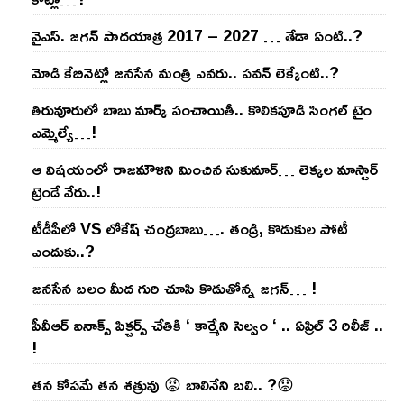
వైఎస్‌. జ‌గ‌న్ పాద‌యాత్ర 2017 – 2027 … తేడా ఏంటి..?
మోడి కేబినెట్లో జ‌నసేన మంత్రి ఎవ‌రు.. ప‌వ‌న్ లెక్కేంటి..?
తిరువూరులో బాబు మార్క్ పంచాయితీ.. కొలిక‌పూడి సింగ‌ల్ టైం
ఎమ్మెల్యే…!
ఆ విష‌యంలో రాజ‌మౌళిని మించిన సుకుమార్‌… లెక్క‌ల మాస్టార్
ట్రెండే వేరు..!
టీడీపీలో VS లోకేష్ చంద్ర‌బాబు…. తండ్రి, కొడుకుల పోటీ
ఎందుకు..?
జ‌న‌సేన బ‌లం మీద గురి చూసి కొడుతోన్న జ‌గ‌న్‌… !
పీవీఆర్ ఐనాక్స్ పిక్చర్స్ చేతికి ‘ కార్మేని సెల్వం ‘ .. ఏప్రిల్ 3 రిలీజ్ ..
!
తన కోపమే తన శత్రువు 😡 బాలినేని బలి.. ?😟