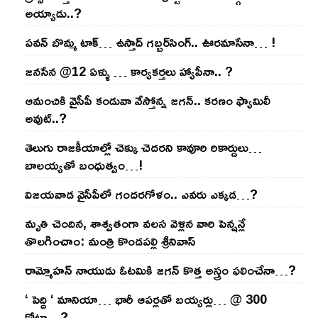
అయ్యాడు..?
ప‌వ‌న్ బొమ్మ టాక్‌… ఉస్తాద్ గ‌బ్బ‌ర్‌సింగ్‌.. ఊర‌మాసేనా… !
జనసేన @12 ఏళ్ళు … కార్యకర్తలు హ్యాపీనా.. ?
ఆమంచికి వైసీపీ కండువా వేస్తోన్న జ‌గ‌న్‌.. క‌ర‌ణం ఫ్యామిలీ
అవుట్‌..?
తెలుగు రాజ‌కీయాల్లో చెక్కు చెద‌ర‌ని కావూరి రికార్డులు…
బాల‌య్యతో బంధుత్వం…!
విజ‌య‌వాడ వైసీపీలో గంద‌ర‌గోళం.. ఎవ‌రు ఎక్క‌డ‌…?
మృతి చెందిన, శాశ్వతంగా వలస వెళ్లిన వారి పెన్ష‌న్లే
తొల‌గించాం: మంత్రి కొండపల్లి శ్రీనివాస్
రామ్మోహ‌న్ నాయుడు ఓట‌మికి జ‌గ‌న్ కొత్త అస్త్రం ఫ‌లించేనా…?
‘ పెద్ది ‘ మానియా… భారీ ఆప‌ర్ల‌తో బ‌య్య‌ర్లు… @ 300
కోట్లా…?