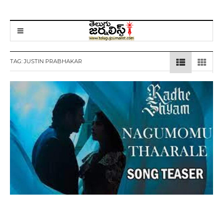
TAG:
JUSTIN PRABHAKAR