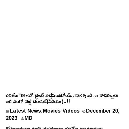
రవితేజ ‘ఈగల్’ ట్రైలర్ వచ్చేసిందిరోయ్.. కాస్కోండి నా కొడకల్లారా
ఇక వంగో బెట్టి దంచుడే(వీడియో)..!!
Latest News
Movies
Videos
December 20,
,
,
2023
MD
కోట్లాదిమంది మాస్ మహారాజా రవితేజ అభిమానులు