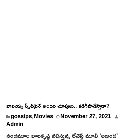
బాలయ్య స్పీచ్‌పైనే అందరి చూపులు.. కడిగిపాడేస్తాడా?
gossips
Movies
November 27, 2021
,
Admin
నందమూరి బాలకృష్ణ నటిస్తున్న లేటెస్ట్ మూవీ ‘అఖండ’