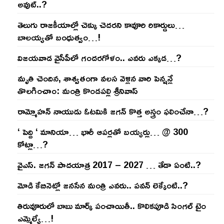
అవుట్‌..?
తెలుగు రాజ‌కీయాల్లో చెక్కు చెద‌ర‌ని కావూరి రికార్డులు…
బాల‌య్యతో బంధుత్వం…!
విజ‌య‌వాడ వైసీపీలో గంద‌ర‌గోళం.. ఎవ‌రు ఎక్క‌డ‌…?
మృతి చెందిన, శాశ్వతంగా వలస వెళ్లిన వారి పెన్ష‌న్లే
తొల‌గించాం: మంత్రి కొండపల్లి శ్రీనివాస్
రామ్మోహ‌న్ నాయుడు ఓట‌మికి జ‌గ‌న్ కొత్త అస్త్రం ఫ‌లించేనా…?
‘ పెద్ది ‘ మానియా… భారీ ఆప‌ర్ల‌తో బ‌య్య‌ర్లు… @ 300
కోట్లా…?
వైఎస్‌. జ‌గ‌న్ పాద‌యాత్ర 2017 – 2027 … తేడా ఏంటి..?
మోడి కేబినెట్లో జ‌నసేన మంత్రి ఎవ‌రు.. ప‌వ‌న్ లెక్కేంటి..?
తిరువూరులో బాబు మార్క్ పంచాయితీ.. కొలిక‌పూడి సింగ‌ల్ టైం
ఎమ్మెల్యే…!