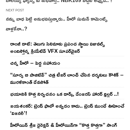
బాలయ్య ఫ్యాన్స్ కు శుభవార్త.. NBK109 వచ్చేది అప్పుడే.. !
navigation
నన్ను బాధ పెట్టి అనుభ‌విస్తున్నారు.. హీరో సుమ‌న్ కామెంట్స్
వాళ్ల‌కేనా..?
రాంజీ డాట్: తెలుగు సినిమాకు ప్రపంచ స్థాయి విజువల్స్
అందిస్తోన్న క్రియేటివ్ VFX సూపర్‌వైజర్
చిన్న హీరో – పెద్ద సహాయం
“సూర్య బి పాజిటివ్” చిత్ర టీజర్ లాంచ్ చేసిన‌ దర్శకులు కౌశిక్ –
మురళీకాంత్ దేవసోత్
భయానికి కొత్త నిర్వచనం ఒక డార్క్, డేంజరస్ హారర్ థ్రిల్లర్ ..!
జయశంకర్: ట్రెండ్‌ ఫాలో అవ్వడం కాదు.. ట్రెండ్‌ ముందే ఊహించే
‘విజనరీ’!
హీరోయిన్ శ్రీజ డైరెక్ష‌న్ & హీరోయిన్‌గా “కొత్త కొత్తగా” సాంగ్