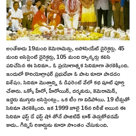
అంతేకాదు 19మంది కెమెరామెన్లు, అసోసియేట్ డైరెక్టర్లు. 45
మంది అసిస్టెంట్ డైరెక్టర్లు, 105 మంది డ్యాన్సర్లు కలిసి
పనిచేసిన ఈ సినిమా.. ఓ ప్రయోగాత్మక సినిమాగా తెరకెక్కింది.
ఇందులో కొరియోగ్రాఫర్ ప్రభుదేవా ఓ పాట కూడా పాడడం
విశేషం. సినిమా మొత్తాన్ని ఓ డిఫరెంట్ వేలో క‌థ‌ షూట్ పూర్తి
చేశారు. ఒక్కో హీరో, హీరోయిన్, దర్శకుడు, కెమెరామెన్,
ఇద్దరు ముగ్గురు అసిస్టెంట్లు.. ఒక టీం గా విడిపోయి. 19 టీమ్లతో
సినిమా తెరకెక్కింది. ఇక 1999 జూలై 16న రిలీజ్ అయిన ఈ
సినిమా ఫస్ట్ డే ఫస్ట్ షో తోనే పాజిటివ్ టాక్ తెచ్చుకోవడమే
కాదు.. గిన్నిస్ రికార్డును కూడా సొంతం చేసుకుంది.