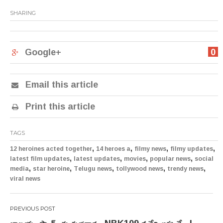
SHARING
Google+
0
Email this article
Print this article
TAGS
,
,
,
,
12 heroines acted together
14 heroes a
filmy news
filmy updates
,
,
,
,
latest film updates
latest updates
movies
popular news
social
,
,
,
,
,
media
star heroine
Telugu news
tollywood news
trendy news
viral news
Post