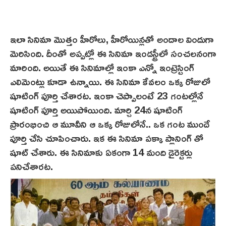
ఇలా సినిమా మొత్తం హీరోలు, హీరోయిన్లతో అందాల విందుగా
మెరిసింది. దీంతో అప్పట్లో ఈ సినిమా ఇండస్ట్రీలో సంచలనంగా
మారింది. అయితే ఈ సినిమాల్లో ఇంకా ఎన్నో ఇంట్రెస్టింగ్
ఎలిమెంట్లు కూడా ఉన్నాయి. ఈ సినిమా కేవలం ఒక్క రోజులో
షూటింగ్ పూర్తి చేశారట. ఇంకా చెప్పాలంటే 23 గంటల్లోనే
షూటింగ్ పూర్తి అయిపోయింది. మార్చి 24న షూటింగ్
ప్రారంభించి ఆ మూవీని ఆ ఒక్క రోజులోనే.. ఒక గంట ముందే
పూర్తి చేసి చూపించారు. ఇక ఈ సినిమా పక్కా ప్లానింగ్ తో
షూట్ చేశారు. ఈ సినిమాకు ఏకంగా 14 మంది డైరెక్టర్లు
పనిచేశారట.