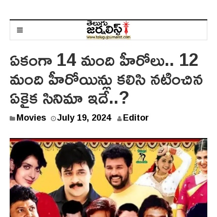
ఏకంగా 14 మంది హీరోలు.. 12
మంది హీరోయిన్లు కలిసి నటించిన
ఏకైక సినిమా ఇదే..?
Movies
July 19, 2024
Editor