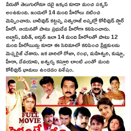
పేరుతో తెలుగులోనూ డ‌బై ఇక్క‌డ కూడా మంచి స‌క్స‌స్
అంఉకుంది. ఇందులో 14 మంది హీరోలు నటించి
మెప్పించారు. బాలీవుడ్ కట్టప్ప సత్య‌రాజ్‌ అప్పట్లో కోలీవుడ్ స్టార్
హీరో. ఆయనతో పాటు ప్రభుదేవ హీరోగా కనిపించారు.
అబ్బాస్, వినీత్‌, అర్జున్ ఇలా 14 మంది హీరోల‌తో పాటు 12
మంది హీరోయిన్లు కూడా ఈ సినిమాలో కనిపించి ప్రేక్షకులను
మెస్మరైజ్ చేశారు. ఇక వారిలో రోజా, రంభ, మహేశ్వరి, కుష్బూ,
హీరా, దేవయాని, ఐశ్వర్య కస్తూరి లాంటి ఎంతో మంది
కోలీవుడ్ భామలు ఉండడం విశేషం.