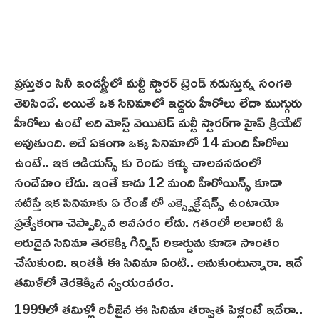
ప్రస్తుతం సినీ ఇండస్ట్రీలో మల్టీ స్టారర్ ట్రెండ్ నడుస్తున్న సంగతి
తెలిసిందే. అయితే ఒక సినిమాలో ఇద్దరు హీరోలు లేదా ముగ్గురు
హీరోలు ఉంటే అది మోస్ట్ వెయిటెడ్ మల్టీ స్టార‌ర్‌గా హైప్ క్రియేట్
అవుతుంది. అదే ఏకంగా ఒక్క సినిమాలో 14 మంది హీరోలు
ఉంటే.. ఇక ఆడియన్స్ కు రెండు కళ్ళు చాలవనడంలో
సందేహం లేదు. ఇంతే కాదు 12 మంది హీరోయిన్స్ కూడా
నటిస్తే ఇక సినిమాకు ఏ రేంజ్ లో ఎక్స్పెక్టేషన్స్ ఉంటాయో
ప్రత్యేకంగా చెప్పాల్సిన అవసరం లేదు. గతంలో అలాంటి ఓ
అరుదైన సినిమా తెరకెక్కి గిన్నిస్ రికార్డును కూడా సొంతం
చేసుకుంది. ఇంతకీ ఈ సినిమా ఏంటి.. అనుకుంటున్నారా. ఇదే
తమిళ్‌లో తెరకెక్కిన స్వయంవరం.
1999లో తమిళ్లో రిలీజైన ఈ సినిమా తర్వాత పెళ్లంటే ఇదేరా..