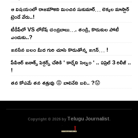
ఆ విష‌యంలో రాజ‌మౌళిని మించిన సుకుమార్‌… లెక్క‌ల మాస్టార్
ట్రెండే వేరు..!
టీడీపీలో VS లోకేష్ చంద్ర‌బాబు…. తండ్రి, కొడుకుల పోటీ
ఎందుకు..?
జ‌న‌సేన బ‌లం మీద గురి చూసి కొడుతోన్న జ‌గ‌న్‌… !
పీవీఆర్ ఐనాక్స్ పిక్చర్స్ చేతికి ‘ కార్మేని సెల్వం ‘ .. ఏప్రిల్ 3 రిలీజ్ ..
!
తన కోపమే తన శత్రువు 😡 బాలినేని బలి.. ?😟
Telugu Journalist
Copyright © 2026 by
.