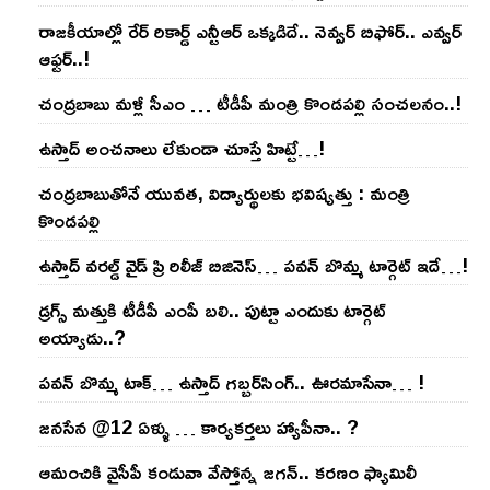
రాజ‌కీయాల్లో రేర్ రికార్డ్ ఎన్టీఆర్ ఒక్క‌డిదే.. నెవ్వ‌ర్ బిఫోర్‌.. ఎవ్వ‌ర్
ఆఫ్ట‌ర్‌..!
చంద్ర‌బాబు మ‌ళ్లీ సీఎం … టీడీపీ మంత్రి కొండ‌ప‌ల్లి సంచ‌ల‌నం..!
ఉస్తాద్ అంచ‌నాలు లేకుండా చూస్తే హిట్టే…!
చంద్ర‌బాబుతోనే యువ‌త‌, విద్యార్థుల‌కు భ‌విష్య‌త్తు : మంత్రి
కొండ‌ప‌ల్లి
ఉస్తాద్ వ‌ర‌ల్డ్ వైడ్ ప్రి రిలీజ్ బిజినెస్‌… ప‌వ‌న్ బొమ్మ టార్గెట్ ఇదే…!
డ్రగ్స్ మత్తుకి టీడీపీ ఎంపీ బలి.. పుట్టా ఎందుకు టార్గెట్
అయ్యాడు..?
ప‌వ‌న్ బొమ్మ టాక్‌… ఉస్తాద్ గ‌బ్బ‌ర్‌సింగ్‌.. ఊర‌మాసేనా… !
జనసేన @12 ఏళ్ళు … కార్యకర్తలు హ్యాపీనా.. ?
ఆమంచికి వైసీపీ కండువా వేస్తోన్న జ‌గ‌న్‌.. క‌ర‌ణం ఫ్యామిలీ