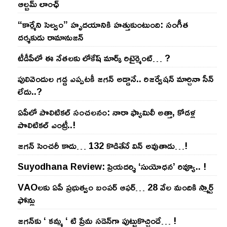
ఆల్బమ్ లాంఛ్
“కార్మేని సెల్వం” హృదయానికి హత్తుకుంటుంది: సంగీత
దర్శకుడు రామానుజన్
టీడీపీలో ఈ నేత‌ల‌కు లోకేష్ మార్క్ రిటైర్మెంట్‌… ?
పులివెందుల గ‌డ్డ ఎప్ప‌ట‌కీ జ‌గ‌న్ అడ్డానే.. రిజ‌ర్వేష‌న్ మార్చినా సీన్
లేదు..?
ఏపీలో పొలిటిక‌ల్ సంచ‌ల‌నం: నారా ఫ్యామిలీ అత్తా, కోడ‌ళ్ల
పొలిటికల్ ఎంట్రీ..!
జ‌గ‌న్ సెంచ‌రీ కాదు… 132 కొడితేనే విన్ అవుతాడు…!
Suyodhana Review: ప్రియదర్శి ‘సుయోధన’ రివ్యూ.. !
VAOల‌కు ఏపీ ప్ర‌భుత్వం బంప‌ర్ ఆఫ‌ర్‌… 28 వేల మందికి స్మార్ట్
ఫోన్లు
జ‌గ‌న్‌కు ‘ క‌మ్మ ‘ టి ప్రేమ స‌డెన్‌గా పుట్టుకొచ్చిందే… !