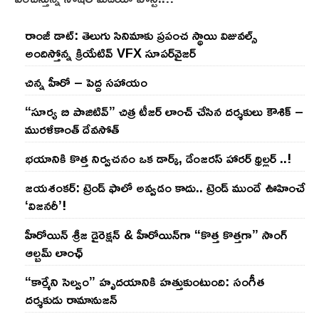
రాంజీ డాట్: తెలుగు సినిమాకు ప్రపంచ స్థాయి విజువల్స్
అందిస్తోన్న క్రియేటివ్ VFX సూపర్‌వైజర్
చిన్న హీరో – పెద్ద సహాయం
“సూర్య బి పాజిటివ్” చిత్ర టీజర్ లాంచ్ చేసిన‌ దర్శకులు కౌశిక్ –
మురళీకాంత్ దేవసోత్
భయానికి కొత్త నిర్వచనం ఒక డార్క్, డేంజరస్ హారర్ థ్రిల్లర్ ..!
జయశంకర్: ట్రెండ్‌ ఫాలో అవ్వడం కాదు.. ట్రెండ్‌ ముందే ఊహించే
‘విజనరీ’!
హీరోయిన్ శ్రీజ డైరెక్ష‌న్ & హీరోయిన్‌గా “కొత్త కొత్తగా” సాంగ్
ఆల్బమ్ లాంఛ్
“కార్మేని సెల్వం” హృదయానికి హత్తుకుంటుంది: సంగీత
దర్శకుడు రామానుజన్