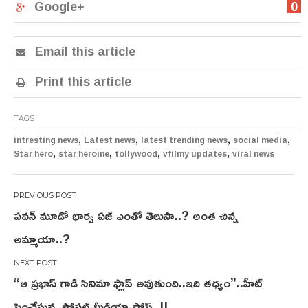
Google+
0
Email this article
Print this article
TAGS
,
,
,
,
intresting news
Latest news
latest trending news
social media
,
,
,
,
Star hero
star heroine
tollywood
vfilmy updates
viral news
Post
పవన్ మూడో భార్య ఏజ్ ఎంతో తెలుసా..? అంత చిన్న
navigation
అమ్మాయా..?
“ఆ ప్రభాస్ గాడి సినిమా ఫ్లాప్ అవుతుంది..ఇది తధ్యం”..హీట్
పెంచేస్తున్న సోషల్ మీడియా పోస్ట్..!!