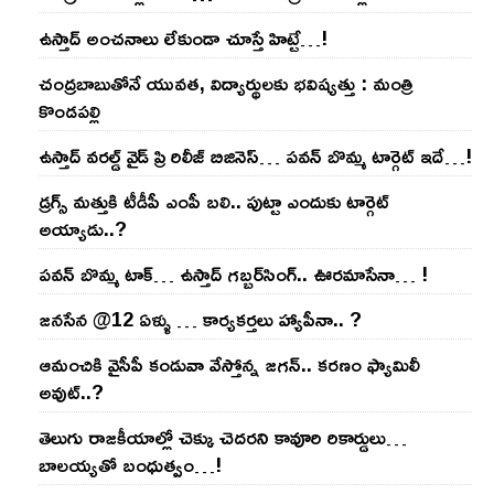
ఉస్తాద్ అంచ‌నాలు లేకుండా చూస్తే హిట్టే…!
చంద్ర‌బాబుతోనే యువ‌త‌, విద్యార్థుల‌కు భ‌విష్య‌త్తు : మంత్రి
కొండ‌ప‌ల్లి
ఉస్తాద్ వ‌ర‌ల్డ్ వైడ్ ప్రి రిలీజ్ బిజినెస్‌… ప‌వ‌న్ బొమ్మ టార్గెట్ ఇదే…!
డ్రగ్స్ మత్తుకి టీడీపీ ఎంపీ బలి.. పుట్టా ఎందుకు టార్గెట్
అయ్యాడు..?
ప‌వ‌న్ బొమ్మ టాక్‌… ఉస్తాద్ గ‌బ్బ‌ర్‌సింగ్‌.. ఊర‌మాసేనా… !
జనసేన @12 ఏళ్ళు … కార్యకర్తలు హ్యాపీనా.. ?
ఆమంచికి వైసీపీ కండువా వేస్తోన్న జ‌గ‌న్‌.. క‌ర‌ణం ఫ్యామిలీ
అవుట్‌..?
తెలుగు రాజ‌కీయాల్లో చెక్కు చెద‌ర‌ని కావూరి రికార్డులు…
బాల‌య్యతో బంధుత్వం…!