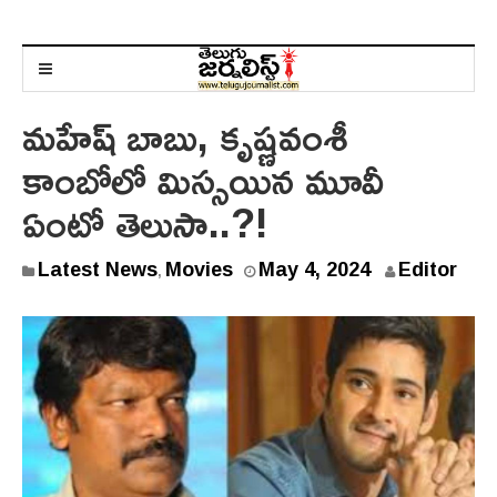
మహేష్ బాబు, కృష్ణవంశీ
కాంబోలో మిస్సయిన మూవీ
ఏంటో తెలుసా..?!
Latest News
Movies
May 4, 2024
Editor
,