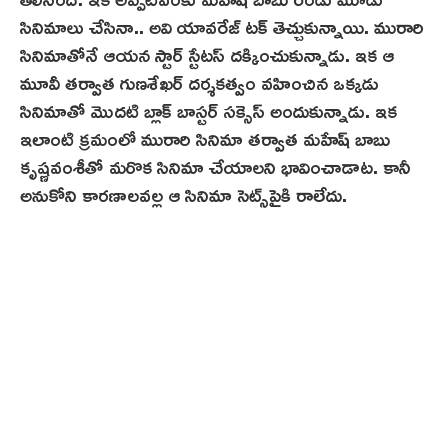
సినిమాలు చేసినా.. అవి యావరేజ్ ట‌క్ తెచ్చుకున్నాయి. మురారి
సినిమాతోనే ఆయన స్టార్ స్టేటస్ ద‌క్కించుకున్నాడు. ఇక ఆ
మూవీ తర్వాత గుణశేఖర్ దర్శకత్వం వహించిన ఒక్కడు
సినిమాతో మొదటి బ్లాక్ బాస్టర్ సక్సెస్ అందుకున్నాడు. ఇక
ఇలాంటి క్రమంలో మురారి సినిమా తర్వాత మహేష్ బాబు
కృష్ణవంశీతో మరొక సినిమా చేయాలని భావించాడాట‌. కానీ
అనుకోని కారణాలవల్ల ఆ సినిమా సెట్స్‌పైకి రాలేదు.