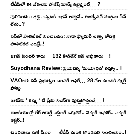
టీడీపీలో ఈ నేత‌ల‌కు లోకేష్ మార్క్ రిటైర్మెంట్‌… ?
పులివెందుల గ‌డ్డ ఎప్ప‌ట‌కీ జ‌గ‌న్ అడ్డానే.. రిజ‌ర్వేష‌న్ మార్చినా సీన్
లేదు..?
ఏపీలో పొలిటిక‌ల్ సంచ‌ల‌నం: నారా ఫ్యామిలీ అత్తా, కోడ‌ళ్ల
పొలిటికల్ ఎంట్రీ..!
జ‌గ‌న్ సెంచ‌రీ కాదు… 132 కొడితేనే విన్ అవుతాడు…!
Suyodhana Review: ప్రియదర్శి ‘సుయోధన’ రివ్యూ.. !
VAOల‌కు ఏపీ ప్ర‌భుత్వం బంప‌ర్ ఆఫ‌ర్‌… 28 వేల మందికి స్మార్ట్
ఫోన్లు
జ‌గ‌న్‌కు ‘ క‌మ్మ ‘ టి ప్రేమ స‌డెన్‌గా పుట్టుకొచ్చిందే… !
రాజ‌కీయాల్లో రేర్ రికార్డ్ ఎన్టీఆర్ ఒక్క‌డిదే.. నెవ్వ‌ర్ బిఫోర్‌.. ఎవ్వ‌ర్
ఆఫ్ట‌ర్‌..!
చంద్ర‌బాబు మ‌ళ్లీ సీఎం … టీడీపీ మంత్రి కొండ‌ప‌ల్లి సంచ‌ల‌నం..!