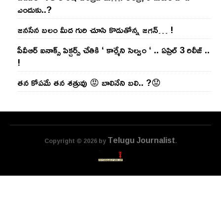
ఎందుకు..?
జ‌న‌సేన బ‌లం మీద గురి చూసి కొడుతోన్న జ‌గ‌న్‌… !
పీవీఆర్ ఐనాక్స్ పిక్చర్స్ చేతికి ‘ కార్మేని సెల్వం ‘ .. ఏప్రిల్ 3 రిలీజ్ ..
!
తన కోపమే తన శత్రువు 😡 బాలినేని బలి.. ?😟
Telugu Journalist
Copyright © 2026 by
.