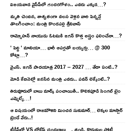
విజ‌య‌వాడ వైసీపీలో గంద‌ర‌గోళం.. ఎవ‌రు ఎక్క‌డ‌…?
మృతి చెందిన, శాశ్వతంగా వలస వెళ్లిన వారి పెన్ష‌న్లే
తొల‌గించాం: మంత్రి కొండపల్లి శ్రీనివాస్
రామ్మోహ‌న్ నాయుడు ఓట‌మికి జ‌గ‌న్ కొత్త అస్త్రం ఫ‌లించేనా…?
‘ పెద్ది ‘ మానియా… భారీ ఆప‌ర్ల‌తో బ‌య్య‌ర్లు… @ 300
కోట్లా…?
వైఎస్‌. జ‌గ‌న్ పాద‌యాత్ర 2017 – 2027 … తేడా ఏంటి..?
మోడి కేబినెట్లో జ‌నసేన మంత్రి ఎవ‌రు.. ప‌వ‌న్ లెక్కేంటి..?
తిరువూరులో బాబు మార్క్ పంచాయితీ.. కొలిక‌పూడి సింగ‌ల్ టైం
ఎమ్మెల్యే…!
ఆ విష‌యంలో రాజ‌మౌళిని మించిన సుకుమార్‌… లెక్క‌ల మాస్టార్
ట్రెండే వేరు..!
టీడీపీలో VS లోకేష్ చంద్ర‌బాబు…. తండ్రి, కొడుకుల పోటీ