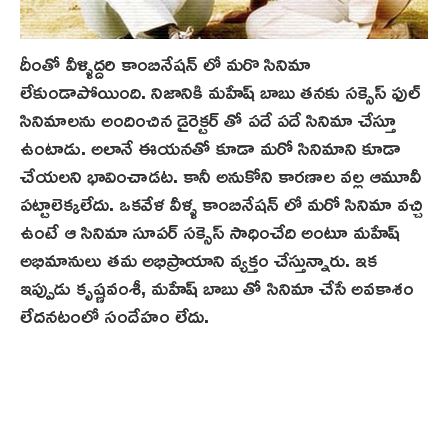
దీంతో వీళ్ళిద్దరి కాంబినేషన్ లో మరొ సినిమా
లేకుండాపోయింది. నిజానికి మహేష్ బాబు తనకు సక్సెస్ ఫుల్
సినిమాలను అందించిన డైరెక్టర్ తో ప‌దే ప‌దే సినిమా చేస్తూ
ఉంటాడు. అలానే ఈయనతో కూడా మరో సినిమాని కూడా
చేయలని భావించాడ‌ట‌. కానీ అనుకోని కారణాల వల్ల ఆమూవీ
పట్టాలెక్కలేదు. ఒకవేళ వీళ్ళ కాంబినేషన్ లో మరో సినిమా వచ్చి
ఉంటే ఆ సినిమా సూపర్ సక్సెస్ సాధించేది అంటూ మహేష్
అభిమానులు త‌మ అభిప్రాయాని వ్యక్తం చేస్తున్నారు. ఇక
ఇప్పుడు కృష్ణవంశీ, మహేష్ బాబు తో సినిమా చేసే అవకాశం
లేదన‌టంలో సందేహం లేదు.