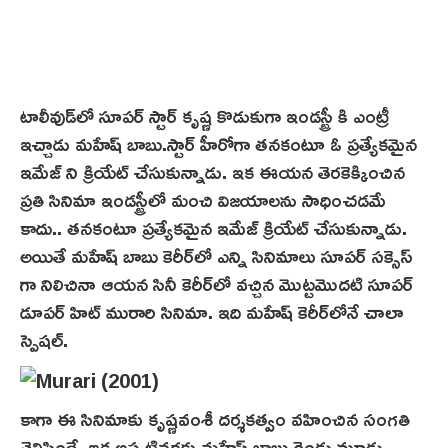
టాలీవుడ్‌లో సూపర్ స్టార్ కృష్ణ కొడుకుగా ఇండస్ట్రీ కి ఎంట్రీ
ఇచ్చాడు మహేష్ బాబు.స్టార్ హీరోగా తనకంటూ ఓ ప్రత్యేకమైన
ఇమేజ్ ని క్రియేట్ చేసుకున్నాడు. ఇక ఈయన తెర‌కెక్కించిన‌
ప్రతి సినిమా ఇండస్ట్రీలో మంచి విజయాలను సాధించడమే
కాదు.. తనకంటూ ప్రత్యేకమైన ఇమేజ్ క్రియేట్‌ చేసుకున్నాడు.
అయితే మహేష్ బాబు కెరీర్‌లో ఎన్ని సినిమాలు సూపర్ సక్సెస్
గా నిలిచినా ఆయన సినీ కెరీర్‌లో వచ్చిన మొట్ట‌మొదటి సూపర్
డూపర్ హిట్‌ మురారి సినిమా. ఇది మ‌హేష్ కెరీర్‌లోనే చాలా
స్పెష‌ల్‌.
కాగా ఈ సినిమాకు కృష్ణవంశీ ద‌ర్శ‌క‌త్వం వ‌హించిన సంగ‌తి
తెలిసిందే. ఇక అప్పటివరకు మహేష్ బాబు రెండు మూడు