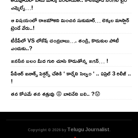
ఎమ్మెల్యే…!
ఆ విష‌యంలో రాజ‌మౌళిని మించిన సుకుమార్‌… లెక్క‌ల మాస్టార్
ట్రెండే వేరు..!
టీడీపీలో VS లోకేష్ చంద్ర‌బాబు…. తండ్రి, కొడుకుల పోటీ
ఎందుకు..?
జ‌న‌సేన బ‌లం మీద గురి చూసి కొడుతోన్న జ‌గ‌న్‌… !
పీవీఆర్ ఐనాక్స్ పిక్చర్స్ చేతికి ‘ కార్మేని సెల్వం ‘ .. ఏప్రిల్ 3 రిలీజ్ ..
!
తన కోపమే తన శత్రువు 😡 బాలినేని బలి.. ?😟
Telugu Journalist
Copyright © 2026 by
.