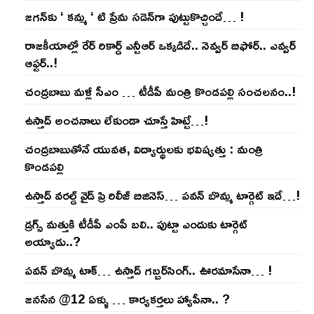
జ‌గ‌న్‌కు ‘ క‌మ్మ ‘ టి ప్రేమ స‌డెన్‌గా పుట్టుకొచ్చిందే… !
రాజ‌కీయాల్లో రేర్ రికార్డ్ ఎన్టీఆర్ ఒక్క‌డిదే.. నెవ్వ‌ర్ బిఫోర్‌.. ఎవ్వ‌ర్
ఆఫ్ట‌ర్‌..!
చంద్ర‌బాబు మ‌ళ్లీ సీఎం … టీడీపీ మంత్రి కొండ‌ప‌ల్లి సంచ‌ల‌నం..!
ఉస్తాద్ అంచ‌నాలు లేకుండా చూస్తే హిట్టే…!
చంద్ర‌బాబుతోనే యువ‌త‌, విద్యార్థుల‌కు భ‌విష్య‌త్తు : మంత్రి
కొండ‌ప‌ల్లి
ఉస్తాద్ వ‌ర‌ల్డ్ వైడ్ ప్రి రిలీజ్ బిజినెస్‌… ప‌వ‌న్ బొమ్మ టార్గెట్ ఇదే…!
డ్రగ్స్ మత్తుకి టీడీపీ ఎంపీ బలి.. పుట్టా ఎందుకు టార్గెట్
అయ్యాడు..?
ప‌వ‌న్ బొమ్మ టాక్‌… ఉస్తాద్ గ‌బ్బ‌ర్‌సింగ్‌.. ఊర‌మాసేనా… !
జనసేన @12 ఏళ్ళు … కార్యకర్తలు హ్యాపీనా.. ?