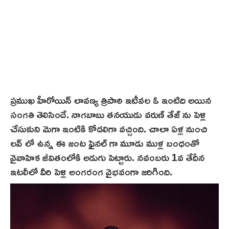
ప్రముఖ హీరోయిన్ లావణ్య త్రిపాఠి ఇటీవల ఓ ఇంటిది అయిన
సంగతి తెలిసిందే. నాగబాబు తనయుడు వరుణ్ తేజ్ ను పెళ్లి
చేసుకుని మెగా ఇంటికి కోడలిగా వ‌చ్చింది. చాలా ఏళ్ల నుంచి
లవ్ లో ఉన్న ఈ జంట ఫైన‌ల్ గా మూడు ముళ్ల‌ బంధంతో
వైవాహిక జీవితంలోకి అడుగు పెట్టారు. నవంబరు 1వ తేదీన
ఇటలీలో వీరి పెళ్లి అంగరంగ వైభవంగా జరిగింది.