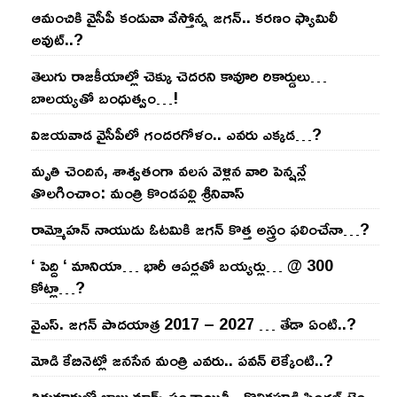
ఆమంచికి వైసీపీ కండువా వేస్తోన్న జ‌గ‌న్‌.. క‌ర‌ణం ఫ్యామిలీ
అవుట్‌..?
తెలుగు రాజ‌కీయాల్లో చెక్కు చెద‌ర‌ని కావూరి రికార్డులు…
బాల‌య్యతో బంధుత్వం…!
విజ‌య‌వాడ వైసీపీలో గంద‌ర‌గోళం.. ఎవ‌రు ఎక్క‌డ‌…?
మృతి చెందిన, శాశ్వతంగా వలస వెళ్లిన వారి పెన్ష‌న్లే
తొల‌గించాం: మంత్రి కొండపల్లి శ్రీనివాస్
రామ్మోహ‌న్ నాయుడు ఓట‌మికి జ‌గ‌న్ కొత్త అస్త్రం ఫ‌లించేనా…?
‘ పెద్ది ‘ మానియా… భారీ ఆప‌ర్ల‌తో బ‌య్య‌ర్లు… @ 300
కోట్లా…?
వైఎస్‌. జ‌గ‌న్ పాద‌యాత్ర 2017 – 2027 … తేడా ఏంటి..?
మోడి కేబినెట్లో జ‌నసేన మంత్రి ఎవ‌రు.. ప‌వ‌న్ లెక్కేంటి..?
తిరువూరులో బాబు మార్క్ పంచాయితీ.. కొలిక‌పూడి సింగ‌ల్ టైం