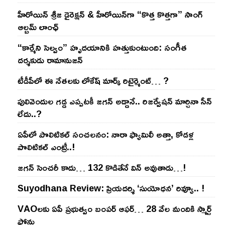
హీరోయిన్ శ్రీజ డైరెక్ష‌న్ & హీరోయిన్‌గా “కొత్త కొత్తగా” సాంగ్
ఆల్బమ్ లాంఛ్
“కార్మేని సెల్వం” హృదయానికి హత్తుకుంటుంది: సంగీత
దర్శకుడు రామానుజన్
టీడీపీలో ఈ నేత‌ల‌కు లోకేష్ మార్క్ రిటైర్మెంట్‌… ?
పులివెందుల గ‌డ్డ ఎప్ప‌ట‌కీ జ‌గ‌న్ అడ్డానే.. రిజ‌ర్వేష‌న్ మార్చినా సీన్
లేదు..?
ఏపీలో పొలిటిక‌ల్ సంచ‌ల‌నం: నారా ఫ్యామిలీ అత్తా, కోడ‌ళ్ల
పొలిటికల్ ఎంట్రీ..!
జ‌గ‌న్ సెంచ‌రీ కాదు… 132 కొడితేనే విన్ అవుతాడు…!
Suyodhana Review: ప్రియదర్శి ‘సుయోధన’ రివ్యూ.. !
VAOల‌కు ఏపీ ప్ర‌భుత్వం బంప‌ర్ ఆఫ‌ర్‌… 28 వేల మందికి స్మార్ట్
ఫోన్లు