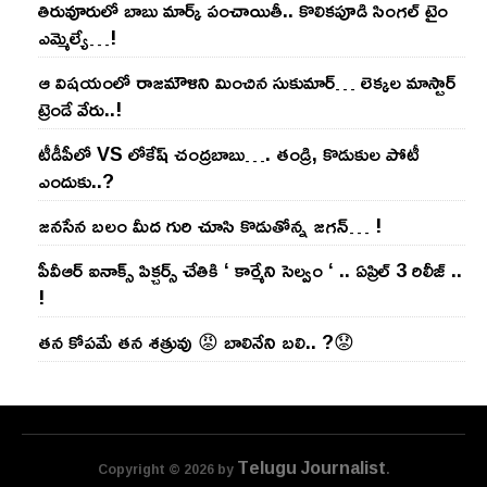
తిరువూరులో బాబు మార్క్ పంచాయితీ.. కొలిక‌పూడి సింగ‌ల్ టైం
ఎమ్మెల్యే…!
ఆ విష‌యంలో రాజ‌మౌళిని మించిన సుకుమార్‌… లెక్క‌ల మాస్టార్
ట్రెండే వేరు..!
టీడీపీలో VS లోకేష్ చంద్ర‌బాబు…. తండ్రి, కొడుకుల పోటీ
ఎందుకు..?
జ‌న‌సేన బ‌లం మీద గురి చూసి కొడుతోన్న జ‌గ‌న్‌… !
పీవీఆర్ ఐనాక్స్ పిక్చర్స్ చేతికి ‘ కార్మేని సెల్వం ‘ .. ఏప్రిల్ 3 రిలీజ్ ..
!
తన కోపమే తన శత్రువు 😡 బాలినేని బలి.. ?😟
Telugu Journalist
Copyright © 2026 by
.