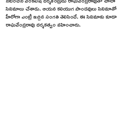
నటించిన వెంకటేష్ దర్శకేంద్రుడు రాఘవేంద్రరావుతో చాలా
సినిమాలు చేశాడు. ఆయన కలియుగ పాండవులు సినిమాతో
హీరోగా ఎంట్రీ ఇచ్చిన సంగతి తెలిసిందే. ఈ సినిమాకు కూడా
రాఘవేంద్రరావు దర్శకత్వం వ‌హించారు.