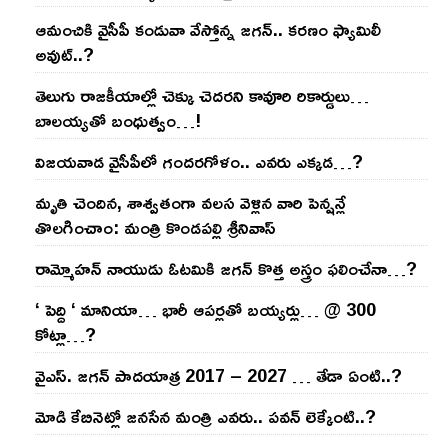
ఆమంచికి వైసీపీ కండువా వేస్తోన్న జ‌గ‌న్‌.. క‌ర‌ణం ఫ్యామిలీ
అవుట్‌..?
తెలుగు రాజ‌కీయాల్లో చెక్కు చెద‌ర‌ని కావూరి రికార్డులు…
బాల‌య్యతో బంధుత్వం…!
విజ‌య‌వాడ వైసీపీలో గంద‌ర‌గోళం.. ఎవ‌రు ఎక్క‌డ‌…?
మృతి చెందిన, శాశ్వతంగా వలస వెళ్లిన వారి పెన్ష‌న్లే
తొల‌గించాం: మంత్రి కొండపల్లి శ్రీనివాస్
రామ్మోహ‌న్ నాయుడు ఓట‌మికి జ‌గ‌న్ కొత్త అస్త్రం ఫ‌లించేనా…?
‘ పెద్ది ‘ మానియా… భారీ ఆప‌ర్ల‌తో బ‌య్య‌ర్లు… @ 300
కోట్లా…?
వైఎస్‌. జ‌గ‌న్ పాద‌యాత్ర 2017 – 2027 … తేడా ఏంటి..?
మోడి కేబినెట్లో జ‌నసేన మంత్రి ఎవ‌రు.. ప‌వ‌న్ లెక్కేంటి..?