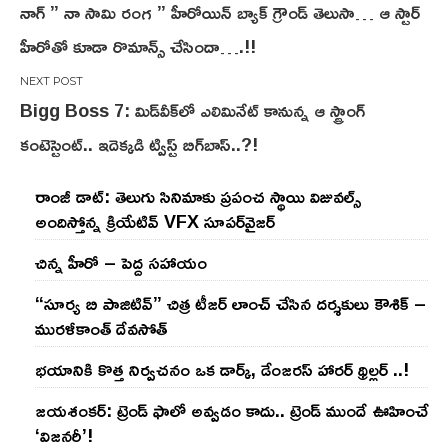
నాగ్ ” నా సామి రంగ ” హీరోయిన్ బ్యాక్ గ్రౌండ్ తెలుసా… ఆ స్టార్
navigation
హీరోతో కూడా రొమాన్స్ చేసిందా….!!
Bigg Boss 7: మిడ్‌వీక్‌లో ఎలిమినేట్ కానున్న ఆ స్ట్రాంగ్
కంటెస్టెంట్.. ఇదెక్క‌డి ట్విస్ట్ బిగ్‌బాస్‌..?!
రాంజీ డాట్: తెలుగు సినిమాకు ప్రపంచ స్థాయి విజువల్స్
అందిస్తోన్న క్రియేటివ్ VFX సూపర్‌వైజర్
చిన్న హీరో – పెద్ద సహాయం
“సూర్య బి పాజిటివ్” చిత్ర టీజర్ లాంచ్ చేసిన‌ దర్శకులు కౌశిక్ –
మురళీకాంత్ దేవసోత్
భయానికి కొత్త నిర్వచనం ఒక డార్క్, డేంజరస్ హారర్ థ్రిల్లర్ ..!
జయశంకర్: ట్రెండ్‌ ఫాలో అవ్వడం కాదు.. ట్రెండ్‌ ముందే ఊహించే
‘విజనరీ’!