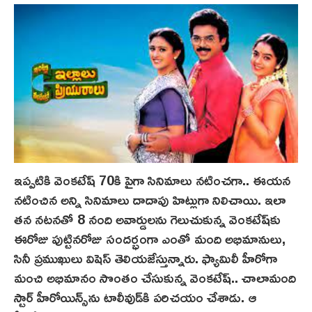
ఇప్పటికి వెంకటేష్ 70కి పైగా సినిమాలు నటించగా.. ఈయ‌న
నటించిన అన్ని సినిమాలు దాదాపు హిట్లుగా నిలిచాయి. ఇలా
త‌న న‌ట‌న‌తో 8 నంది అవార్డులను గెలుచుకున్న వెంకటేష్‌కు
ఈరోజు పుట్టినరోజు సందర్భంగా ఎంతో మంది అభిమానులు,
సినీ ప్రముఖులు విషెస్ తెలియజేస్తున్నారు. ఫ్యామిలీ హీరోగా
మంచి అభిమానం సొంతం చేసుకున్న వెంకటేష్.. చాలామంది
స్టార్ హీరోయిన్స్‌ను టాలీవుడ్‌కి పరిచయం చేశాడు. ఆ