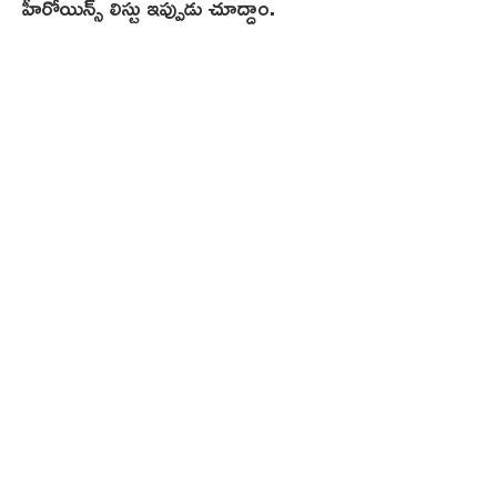
హీరోయిన్స్ లిస్టు ఇప్పుడు చూద్దాం.