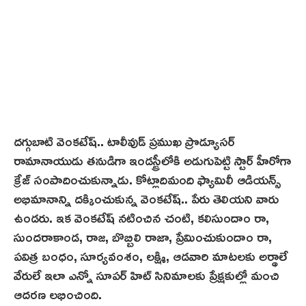
దగ్గుబాటి వెంకటేష్.. టాలీవుడ్ ప్రముఖ ప్రొడ్యూసర్
రామానాయుడు తనుడిగా ఇండస్ట్రీలోకి అడుగుపెట్టి స్టార్ హీరోగా
క్రేజ్ సంపాదించుకున్నాడు. కోట్లాదిమంది ఫ్యామిలీ ఆడియన్స్
అభిమానాన్ని దక్కించుకున్న వెంకటేష్.. పేరు తెలియని వారు
ఉండరు. ఇక వెంకటేష్ నటించిన చంటి, కలిసుందాం రా,
సుందరాకాండ, రాజ, బొబ్బిలి రాజా, ప్రేమించుకుందాం రా,
పవిత్ర బంధం, సూర్యవంశం, లక్ష్మి, ఆడవారి మాటలకు అర్థాలే
వేరులే ఇలా ఎన్నో సూపర్ హిట్ సినిమాలకు ప్రేక్షకుల్లో మంచి
ఆదరణ లభించింది.