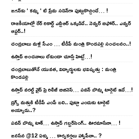
జ‌గ‌న్‌కు ‘ క‌మ్మ ‘ టి ప్రేమ స‌డెన్‌గా పుట్టుకొచ్చిందే… !
రాజ‌కీయాల్లో రేర్ రికార్డ్ ఎన్టీఆర్ ఒక్క‌డిదే.. నెవ్వ‌ర్ బిఫోర్‌.. ఎవ్వ‌ర్
ఆఫ్ట‌ర్‌..!
చంద్ర‌బాబు మ‌ళ్లీ సీఎం … టీడీపీ మంత్రి కొండ‌ప‌ల్లి సంచ‌ల‌నం..!
ఉస్తాద్ అంచ‌నాలు లేకుండా చూస్తే హిట్టే…!
చంద్ర‌బాబుతోనే యువ‌త‌, విద్యార్థుల‌కు భ‌విష్య‌త్తు : మంత్రి
కొండ‌ప‌ల్లి
ఉస్తాద్ వ‌ర‌ల్డ్ వైడ్ ప్రి రిలీజ్ బిజినెస్‌… ప‌వ‌న్ బొమ్మ టార్గెట్ ఇదే…!
డ్రగ్స్ మత్తుకి టీడీపీ ఎంపీ బలి.. పుట్టా ఎందుకు టార్గెట్
అయ్యాడు..?
ప‌వ‌న్ బొమ్మ టాక్‌… ఉస్తాద్ గ‌బ్బ‌ర్‌సింగ్‌.. ఊర‌మాసేనా… !
జనసేన @12 ఏళ్ళు … కార్యకర్తలు హ్యాపీనా.. ?