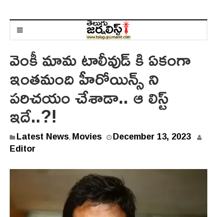
వెంకీ మామ టాలీవుడ్ కి ఏకంగా
ఇంతమంది హీరోయిన్స్ ని
పరిచయం చేశాడా.. ఆ లిస్ట్
ఇదే..?!
D
Latest News
Movies
December 13, 2023
,
e
Editor
c
e
m
b
e