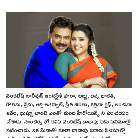
వెంకటేష్ టాలీవుడ్ ఇండస్ట్రీకి ఫారా, ట‌బ్బు, దివ్య భారతి,
గౌతమి, ప్రేమ, ఆర్తి అగర్వాల్, ప్రీతి జింతా, కత్రినా కైఫ్, అంచ‌నా
జవేరి, ఖుష్బూ లాంటి ఎంతో మంది హీరోయిన్స్ ని ప‌రిచ‌యం
చేశాడు. సౌందర్య తో కలిసి వెంకటేష్ దాదాపు ఏడు సినిమాల్లో
నటించాడు. ఇక మీనాతో కూడా దాదాపు ఐదారు సినిమాల్లో