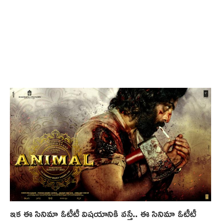
ఇక ఈ సినిమా ఓటీటీ విషయానికి వస్తే.. ఈ సినిమా ఓటీటీ