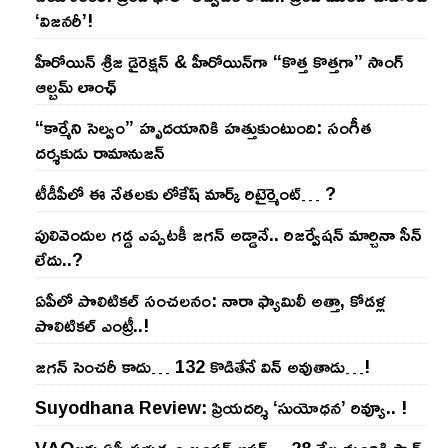
‘విజనరీ’!
హీరోయిన్ శ్రీజ డైరెక్ష‌న్ & హీరోయిన్‌గా “కొత్త కొత్తగా” సాంగ్
ఆల్బమ్ లాంఛ్
“కార్మేని సెల్వం” హృదయానికి హత్తుకుంటుంది: సంగీత
దర్శకుడు రామానుజన్
టీడీపీలో ఈ నేత‌ల‌కు లోకేష్ మార్క్ రిటైర్మెంట్‌… ?
పులివెందుల గ‌డ్డ ఎప్ప‌ట‌కీ జ‌గ‌న్ అడ్డానే.. రిజ‌ర్వేష‌న్ మార్చినా సీన్
లేదు..?
ఏపీలో పొలిటిక‌ల్ సంచ‌ల‌నం: నారా ఫ్యామిలీ అత్తా, కోడ‌ళ్ల
పొలిటికల్ ఎంట్రీ..!
జ‌గ‌న్ సెంచ‌రీ కాదు… 132 కొడితేనే విన్ అవుతాడు…!
Suyodhana Review: ప్రియదర్శి ‘సుయోధన’ రివ్యూ.. !