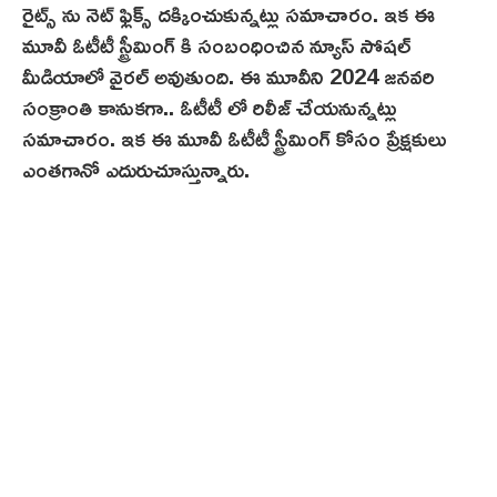
రైట్స్ ను నెట్ ఫ్లిక్స్ దక్కించుకున్నట్లు సమాచారం. ఇక ఈ
మూవీ ఓటీటీ స్ట్రీమింగ్ కి సంబంధించిన న్యూస్ సోషల్
మీడియాలో వైరల్ అవుతుంది. ఈ మూవీని 2024 జనవరి
సంక్రాంతి కానుకగా.. ఓటీటీ లో రిలీజ్ చేయనున్నట్లు
సమాచారం. ఇక ఈ మూవీ ఓటీటీ స్ట్రీమింగ్ కోసం ప్రేక్షకులు
ఎంతగానో ఎదురుచూస్తున్నారు.