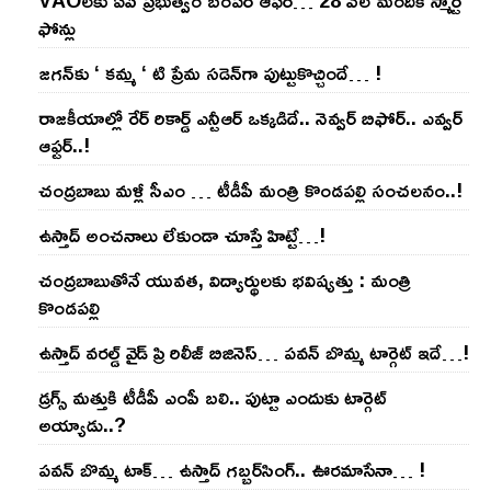
VAOల‌కు ఏపీ ప్ర‌భుత్వం బంప‌ర్ ఆఫ‌ర్‌… 28 వేల మందికి స్మార్ట్
ఫోన్లు
జ‌గ‌న్‌కు ‘ క‌మ్మ ‘ టి ప్రేమ స‌డెన్‌గా పుట్టుకొచ్చిందే… !
రాజ‌కీయాల్లో రేర్ రికార్డ్ ఎన్టీఆర్ ఒక్క‌డిదే.. నెవ్వ‌ర్ బిఫోర్‌.. ఎవ్వ‌ర్
ఆఫ్ట‌ర్‌..!
చంద్ర‌బాబు మ‌ళ్లీ సీఎం … టీడీపీ మంత్రి కొండ‌ప‌ల్లి సంచ‌ల‌నం..!
ఉస్తాద్ అంచ‌నాలు లేకుండా చూస్తే హిట్టే…!
చంద్ర‌బాబుతోనే యువ‌త‌, విద్యార్థుల‌కు భ‌విష్య‌త్తు : మంత్రి
కొండ‌ప‌ల్లి
ఉస్తాద్ వ‌ర‌ల్డ్ వైడ్ ప్రి రిలీజ్ బిజినెస్‌… ప‌వ‌న్ బొమ్మ టార్గెట్ ఇదే…!
డ్రగ్స్ మత్తుకి టీడీపీ ఎంపీ బలి.. పుట్టా ఎందుకు టార్గెట్
అయ్యాడు..?
ప‌వ‌న్ బొమ్మ టాక్‌… ఉస్తాద్ గ‌బ్బ‌ర్‌సింగ్‌.. ఊర‌మాసేనా… !