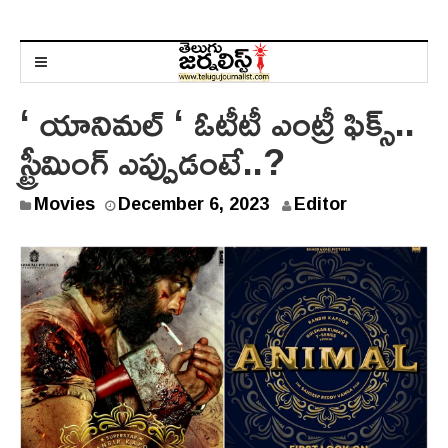
‘ యానిమల్ ‘ ఓటీటీ ఎంట్రీ ఫిక్స్..
స్ట్రీమింగ్ ఎప్పుడంటే..?
D
Movies
December 6, 2023
Editor
e
c
e
m
b
e
r
6
,