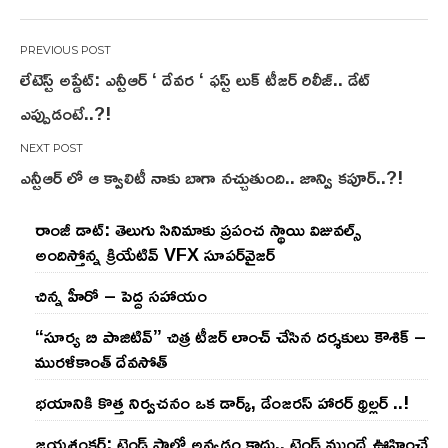
Post
లేటెస్ట్ అప్డేట్: ఎన్టీఆర్ ‘ దేవర ‘ ఫస్ట్ లుక్ టీజర్ రిలీజ్.. డేట్
navigation
ఎప్పుడంటే..?!
ఎన్టీఆర్ లో ఆ క్వాలిటీ నాకు బాగా నచ్చుతుంది.. జాన్వి కపూర్..?!
రాంజీ డాట్: తెలుగు సినిమాకు ప్రపంచ స్థాయి విజువల్స్
అందిస్తోన్న క్రియేటివ్ VFX సూపర్‌వైజర్
చిన్న హీరో – పెద్ద సహాయం
“సూర్య బి పాజిటివ్” చిత్ర టీజర్ లాంచ్ చేసిన‌ దర్శకులు కౌశిక్ –
మురళీకాంత్ దేవసోత్
భయానికి కొత్త నిర్వచనం ఒక డార్క్, డేంజరస్ హారర్ థ్రిల్లర్ ..!
జయశంకర్: ట్రెండ్‌ ఫాలో అవ్వడం కాదు.. ట్రెండ్‌ ముందే ఊహించే