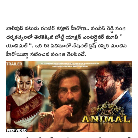
బాలీవుడ్ నటుడు రణబీర్ కపూర్ హీరోగా.. సందీప్ రెడ్డి వంగ
దర్శకత్వంలో తెరకెక్కిన బోల్డ్ యాక్షన్ ఎంటర్టైనర్ మూవీ ”
యానిమల్ “. ఇక ఈ సినిమాలో నేషనల్ క్రష్ రష్మిక మందన
హీరోయిన్గా నటించిన సంగతి తెలిసిందే.