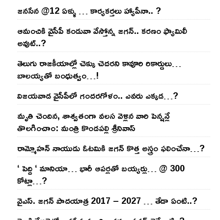
జనసేన @12 ఏళ్ళు … కార్యకర్తలు హ్యాపీనా.. ?
ఆమంచికి వైసీపీ కండువా వేస్తోన్న జ‌గ‌న్‌.. క‌ర‌ణం ఫ్యామిలీ
అవుట్‌..?
తెలుగు రాజ‌కీయాల్లో చెక్కు చెద‌ర‌ని కావూరి రికార్డులు…
బాల‌య్యతో బంధుత్వం…!
విజ‌య‌వాడ వైసీపీలో గంద‌ర‌గోళం.. ఎవ‌రు ఎక్క‌డ‌…?
మృతి చెందిన, శాశ్వతంగా వలస వెళ్లిన వారి పెన్ష‌న్లే
తొల‌గించాం: మంత్రి కొండపల్లి శ్రీనివాస్
రామ్మోహ‌న్ నాయుడు ఓట‌మికి జ‌గ‌న్ కొత్త అస్త్రం ఫ‌లించేనా…?
‘ పెద్ది ‘ మానియా… భారీ ఆప‌ర్ల‌తో బ‌య్య‌ర్లు… @ 300
కోట్లా…?
వైఎస్‌. జ‌గ‌న్ పాద‌యాత్ర 2017 – 2027 … తేడా ఏంటి..?