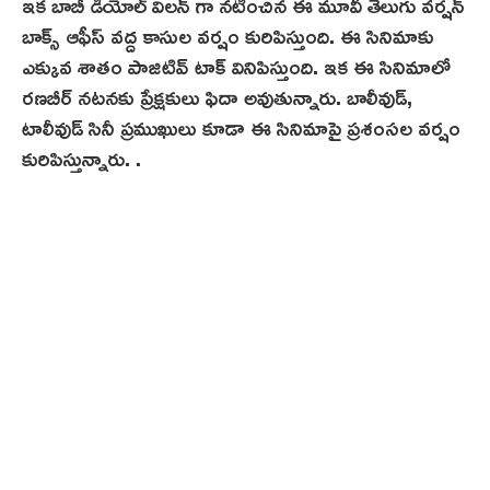
ఇక బాబీ డియోల్ విలన్ గా నటించిన ఈ మూవీ తెలుగు వర్షన్
బాక్స్ ఆఫీస్ వద్ద కాసుల వర్షం కురిపిస్తుంది. ఈ సినిమాకు
ఎక్కువ శాతం పాజిటివ్ టాక్ వినిపిస్తుంది. ఇక ఈ సినిమాలో
రణబీర్ నటనకు ప్రేక్షకులు ఫిదా అవుతున్నారు. బాలీవుడ్,
టాలీవుడ్ సినీ ప్రముఖులు కూడా ఈ సినిమాపై ప్రశంసల వర్షం
కురిపిస్తున్నారు. .