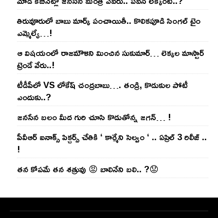
మోడి కేబినెట్లో జ‌నసేన మంత్రి ఎవ‌రు.. ప‌వ‌న్ లెక్కేంటి..?
తిరువూరులో బాబు మార్క్ పంచాయితీ.. కొలిక‌పూడి సింగ‌ల్ టైం
ఎమ్మెల్యే…!
ఆ విష‌యంలో రాజ‌మౌళిని మించిన సుకుమార్‌… లెక్క‌ల మాస్టార్
ట్రెండే వేరు..!
టీడీపీలో VS లోకేష్ చంద్ర‌బాబు…. తండ్రి, కొడుకుల పోటీ
ఎందుకు..?
జ‌న‌సేన బ‌లం మీద గురి చూసి కొడుతోన్న జ‌గ‌న్‌… !
పీవీఆర్ ఐనాక్స్ పిక్చర్స్ చేతికి ‘ కార్మేని సెల్వం ‘ .. ఏప్రిల్ 3 రిలీజ్ ..
!
తన కోపమే తన శత్రువు 😡 బాలినేని బలి.. ?😟