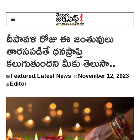
దీపావళి రోజు ఈ జంతువులు
తారసపడితే ధనప్రాప్తి
కలుగుతుందని మీకు తెలుసా..
N
Featured
Latest News
November 12, 2023
,
o
Editor
v
e
m
b
e
r
1