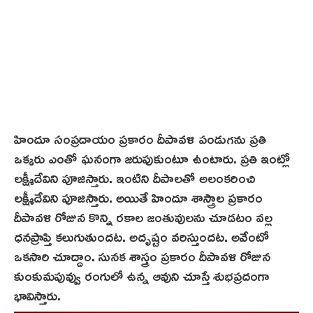
హిందూ సంప్రదాయం ప్రకారం దీపావళి పండుగను ప్రతి
ఒక్కరు ఎంతో ఘనంగా జరుపుకుంటూ ఉంటారు. ప్రతి ఇంట్లో
లక్ష్మీదేవిని పూజిస్తారు. ఇంటిని దీపాల‌తో అలంక‌రించి
లక్ష్మీదేవిని పూజిస్తారు. అయితే హిందూ శాస్త్రాల ప్రకారం
దీపావళి రోజున కొన్ని రకాల జంతువులను చూడటం వల్ల
ధనప్రాప్తి కలుగుతుందట. అదృష్టం వరిస్తుందట. అవేంటో
ఒకసారి చూద్దాం. సునక శాస్త్రం ప్రకారం దీపావళి రోజున
కుంకుమపువ్వు రంగులో ఉన్న ఆవుని చూస్తే శుభప్రదంగా
భావిస్తారు.