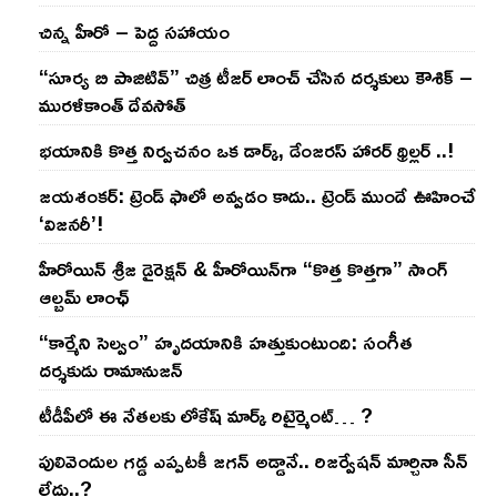
చిన్న హీరో – పెద్ద సహాయం
“సూర్య బి పాజిటివ్” చిత్ర టీజర్ లాంచ్ చేసిన‌ దర్శకులు కౌశిక్ –
మురళీకాంత్ దేవసోత్
భయానికి కొత్త నిర్వచనం ఒక డార్క్, డేంజరస్ హారర్ థ్రిల్లర్ ..!
జయశంకర్: ట్రెండ్‌ ఫాలో అవ్వడం కాదు.. ట్రెండ్‌ ముందే ఊహించే
‘విజనరీ’!
హీరోయిన్ శ్రీజ డైరెక్ష‌న్ & హీరోయిన్‌గా “కొత్త కొత్తగా” సాంగ్
ఆల్బమ్ లాంఛ్
“కార్మేని సెల్వం” హృదయానికి హత్తుకుంటుంది: సంగీత
దర్శకుడు రామానుజన్
టీడీపీలో ఈ నేత‌ల‌కు లోకేష్ మార్క్ రిటైర్మెంట్‌… ?
పులివెందుల గ‌డ్డ ఎప్ప‌ట‌కీ జ‌గ‌న్ అడ్డానే.. రిజ‌ర్వేష‌న్ మార్చినా సీన్
లేదు..?