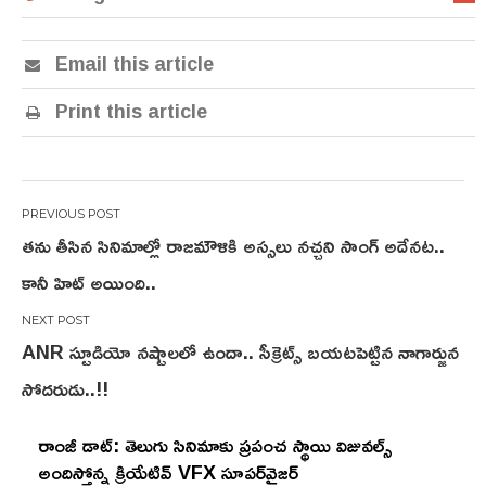
Email this article
Print this article
Post
తను తీసిన సినిమాల్లో రాజమౌళికి అస్సలు నచ్చని సాంగ్ అదేనట..
navigation
కానీ హిట్ అయింది..
ANR స్టూడియో నష్టాలలో ఉందా.. సీక్రెట్స్ బయటపెట్టిన నాగార్జున
సోదరుడు..!!
రాంజీ డాట్: తెలుగు సినిమాకు ప్రపంచ స్థాయి విజువల్స్
అందిస్తోన్న క్రియేటివ్ VFX సూపర్‌వైజర్