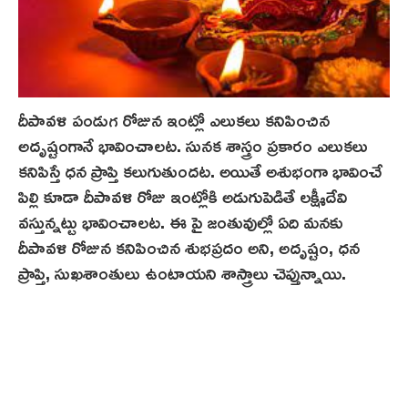
దీపావళి పండుగ రోజున ఇంట్లో ఎలుకలు కనిపించిన
అదృష్టంగానే భావించాలట. సునక శాస్త్రం ప్రకారం ఎలుకలు
కనిపిస్తే ధన ప్రాప్తి కలుగుతుందట. అయితే అశుభంగా భావించే
పిల్లి కూడా దీపావళి రోజు ఇంట్లోకి అడుగుపెడితే లక్ష్మీదేవి
వ‌స్తున్న‌ట్టు భావించాలట. ఈ పై జంతువుల్లో ఏది మనకు
దీపావళి రోజున కనిపించిన శుభప్రదం అని, అదృష్టం, ధ‌న‌
ప్రాప్తి, సుఖశాంతులు ఉంటాయని శాస్త్రాలు చెప్తున్నాయి.