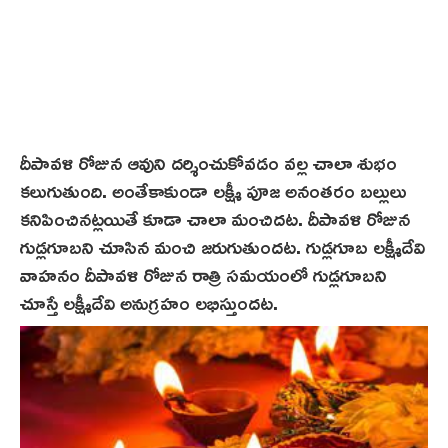
దీపావళి రోజున ఆవుని దర్శించుకోవడం వల్ల చాలా శుభం
కలుగుతుంది. అంతేకాకుండా లక్ష్మీ పూజ అనంతరం బల్లులు
కనిపించినట్లయితే కూడా చాలా మంచిద‌ట‌. దీపావళి రోజున
గుడ్లగూబని చూసిన మంచి జరుగుతుందట. గుడ్లగూబ లక్ష్మీదేవి
వాహనం దీపావళి రోజున రాత్రి సమయంలో గుడ్లగూబని
చూస్తే లక్ష్మీదేవి అనుగ్రహం లభిస్తుందట.