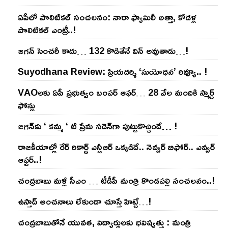
ఏపీలో పొలిటిక‌ల్ సంచ‌ల‌నం: నారా ఫ్యామిలీ అత్తా, కోడ‌ళ్ల
పొలిటికల్ ఎంట్రీ..!
జ‌గ‌న్ సెంచ‌రీ కాదు… 132 కొడితేనే విన్ అవుతాడు…!
Suyodhana Review: ప్రియదర్శి ‘సుయోధన’ రివ్యూ.. !
VAOల‌కు ఏపీ ప్ర‌భుత్వం బంప‌ర్ ఆఫ‌ర్‌… 28 వేల మందికి స్మార్ట్
ఫోన్లు
జ‌గ‌న్‌కు ‘ క‌మ్మ ‘ టి ప్రేమ స‌డెన్‌గా పుట్టుకొచ్చిందే… !
రాజ‌కీయాల్లో రేర్ రికార్డ్ ఎన్టీఆర్ ఒక్క‌డిదే.. నెవ్వ‌ర్ బిఫోర్‌.. ఎవ్వ‌ర్
ఆఫ్ట‌ర్‌..!
చంద్ర‌బాబు మ‌ళ్లీ సీఎం … టీడీపీ మంత్రి కొండ‌ప‌ల్లి సంచ‌ల‌నం..!
ఉస్తాద్ అంచ‌నాలు లేకుండా చూస్తే హిట్టే…!
చంద్ర‌బాబుతోనే యువ‌త‌, విద్యార్థుల‌కు భ‌విష్య‌త్తు : మంత్రి