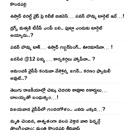
కొండ‌ప‌ల్లి
ఉస్తాద్ వ‌ర‌ల్డ్ వైడ్ ప్రి రిలీజ్ బిజినెస్‌… ప‌వ‌న్ బొమ్మ టార్గెట్ ఇదే…!
డ్రగ్స్ మత్తుకి టీడీపీ ఎంపీ బలి.. పుట్టా ఎందుకు టార్గెట్
అయ్యాడు..?
ప‌వ‌న్ బొమ్మ టాక్‌… ఉస్తాద్ గ‌బ్బ‌ర్‌సింగ్‌.. ఊర‌మాసేనా… !
జనసేన @12 ఏళ్ళు … కార్యకర్తలు హ్యాపీనా.. ?
ఆమంచికి వైసీపీ కండువా వేస్తోన్న జ‌గ‌న్‌.. క‌ర‌ణం ఫ్యామిలీ
అవుట్‌..?
తెలుగు రాజ‌కీయాల్లో చెక్కు చెద‌ర‌ని కావూరి రికార్డులు…
బాల‌య్యతో బంధుత్వం…!
విజ‌య‌వాడ వైసీపీలో గంద‌ర‌గోళం.. ఎవ‌రు ఎక్క‌డ‌…?
మృతి చెందిన, శాశ్వతంగా వలస వెళ్లిన వారి పెన్ష‌న్లే
తొల‌గించాం: మంత్రి కొండపల్లి శ్రీనివాస్