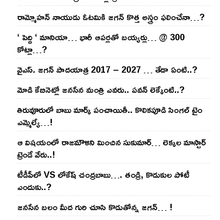
రామ్మోహ‌న్ నాయుడు ఓట‌మికి జ‌గ‌న్ కొత్త అస్త్రం ఫ‌లించేనా…?
‘ పెద్ది ‘ మానియా… భారీ ఆప‌ర్ల‌తో బ‌య్య‌ర్లు… @ 300
కోట్లా…?
వైఎస్‌. జ‌గ‌న్ పాద‌యాత్ర 2017 – 2027 … తేడా ఏంటి..?
మోడి కేబినెట్లో జ‌నసేన మంత్రి ఎవ‌రు.. ప‌వ‌న్ లెక్కేంటి..?
తిరువూరులో బాబు మార్క్ పంచాయితీ.. కొలిక‌పూడి సింగ‌ల్ టైం
ఎమ్మెల్యే…!
ఆ విష‌యంలో రాజ‌మౌళిని మించిన సుకుమార్‌… లెక్క‌ల మాస్టార్
ట్రెండే వేరు..!
టీడీపీలో VS లోకేష్ చంద్ర‌బాబు…. తండ్రి, కొడుకుల పోటీ
ఎందుకు..?
జ‌న‌సేన బ‌లం మీద గురి చూసి కొడుతోన్న జ‌గ‌న్‌… !